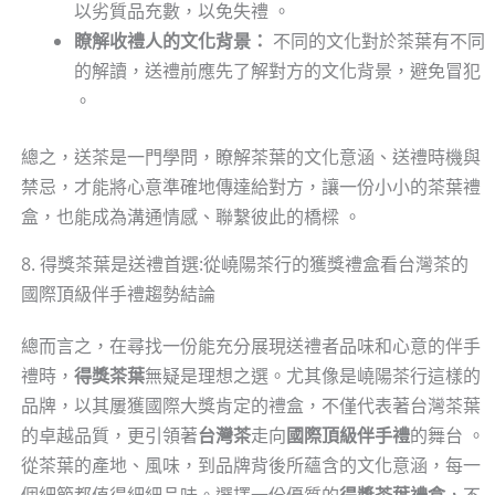
以劣質品充數，以免失禮 。
瞭解收禮人的文化背景：
不同的文化對於茶葉有不同
的解讀，送禮前應先了解對方的文化背景，避免冒犯
。
總之，送茶是一門學問，瞭解茶葉的文化意涵、送禮時機與
禁忌，才能將心意準確地傳達給對方，讓一份小小的茶葉禮
盒，也能成為溝通情感、聯繫彼此的橋樑 。
8. 得獎茶葉是送禮首選:從嶢陽茶行的獲獎禮盒看台灣茶的
國際頂級伴手禮趨勢結論
總而言之，在尋找一份能充分展現送禮者品味和心意的伴手
禮時，
得獎茶葉
無疑是理想之選。尤其像是嶢陽茶行這樣的
品牌，以其屢獲國際大獎肯定的禮盒，不僅代表著台灣茶葉
的卓越品質，更引領著
台灣茶
走向
國際頂級伴手禮
的舞台 。
從茶葉的產地、風味，到品牌背後所蘊含的文化意涵，每一
個細節都值得細細品味。選擇一份優質的
得獎茶葉禮盒
，不