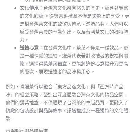
一次品嚐到台灣茶葉的萬種風情。
文化傳承：
台灣茶文化擁有悠久的歷史，蘊含著豐富
的文化底蘊 。得獎茶葉禮盒不僅是味蕾上的享受，更
是對台灣茶文化的致敬與傳承。透過品茗，人們可以
感受台灣茶農的辛勤付出，以及台灣茶文化的獨特魅
力。
送禮心意：
在台灣文化中，茶葉不僅是一種飲品，更
是一種情感的連結。送茶代表著對收禮者的祝福與關
懷。選擇得獎茶葉禮盒，更能將這份心意提升到更高
的層次，展現送禮者的品味與用心。
例如，嶢陽茶行以融合「東方品茗文化」與「西方時尚品
味」的經營策略，營造出深度體驗台灣茶文化的精品空間 .
他們的獲獎禮盒，不僅體現了台灣茶的卓越品質，更融入了
精緻的包裝設計與品牌故事，讓送禮成為一種獨特的文化體
驗 .
市場趨勢與品牌價值