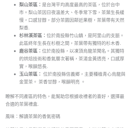
梨山茶區：
是台灣平均高度最高的茶區，位於台中
市。梨山茶因日夜溫差大、冬季常下雪，茶葉生長緩
慢，口感甘醇，部分茶園因鄰近果樹，茶葉帶有天然
梨香.
杉林溪茶區：
位於南投縣竹山鎮，是阿里山的支脈。
此區終年生長在杉樹之間，茶葉帶有獨特的杉木香.
鹿谷茶區：
位於南投縣，以凍頂烏龍茶聞名。其獨特
的烘焙技術和香氣層次著稱，茶湯金黃透亮，口感厚
實，喉韻悠長.
玉山茶區：
位於南投縣信義鄉，主要種植青心烏龍與
金萱茶。 茶香甘醇，喉韻明亮 。
瞭解不同產區的特色，能幫助您根據收禮者的喜好，選擇最
合適的茶葉禮盒.
風味：解讀茶葉的香氣密碼