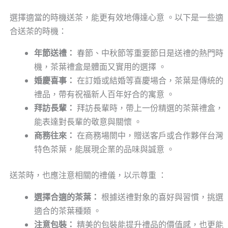
選擇適當的時機送茶，能更有效地傳達心意 。以下是一些適
合送茶的時機：
年節送禮：
春節、中秋節等重要節日是送禮的熱門時
機，茶葉禮盒是體面又實用的選擇 。
婚慶喜事：
在訂婚或結婚等喜慶場合，茶葉是傳統的
禮品，帶有祝福新人百年好合的寓意 。
拜訪長輩：
拜訪長輩時，帶上一份精選的茶葉禮盒，
能表達對長輩的敬意與關懷 。
商務往來：
在商務場閤中，贈送客戶或合作夥伴台灣
特色茶葉，能展現企業的品味與誠意 。
送茶時，也應注意相關的禮儀，以示尊重 ：
選擇合適的茶葉：
根據送禮對象的喜好與習慣，挑選
適合的茶葉種類 。
注意包裝：
精美的包裝能提升禮品的價值感，也更能