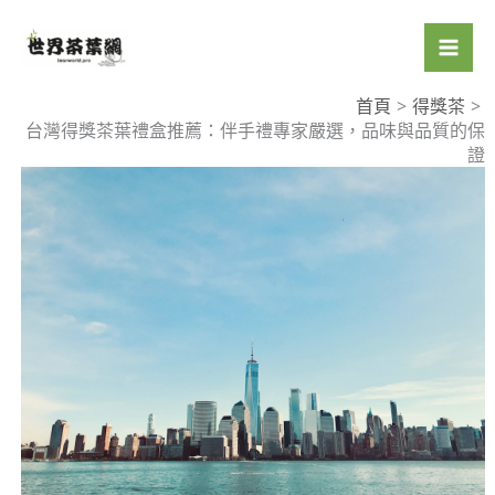
跳
至
主
要
首頁
得獎茶
台灣得獎茶葉禮盒推薦：伴手禮專家嚴選，品味與品質的保
內
證
容