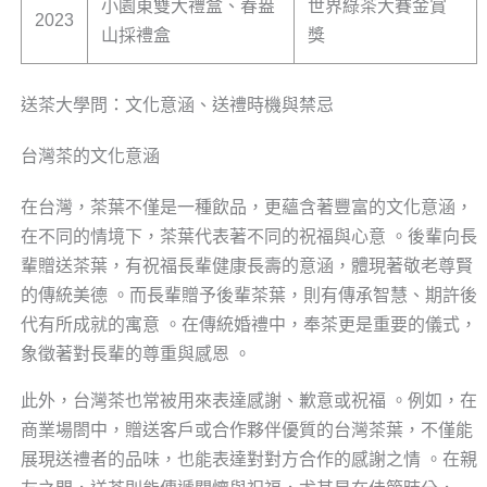
小園東雙大禮盒、春盎
世界綠茶大賽金賞
2023
山採禮盒
獎
送茶大學問：文化意涵、送禮時機與禁忌
台灣茶的文化意涵
在台灣，茶葉不僅是一種飲品，更蘊含著豐富的文化意涵，
在不同的情境下，茶葉代表著不同的祝福與心意 。後輩向長
輩贈送茶葉，有祝福長輩健康長壽的意涵，體現著敬老尊賢
的傳統美德 。而長輩贈予後輩茶葉，則有傳承智慧、期許後
代有所成就的寓意 。在傳統婚禮中，奉茶更是重要的儀式，
象徵著對長輩的尊重與感恩 。
此外，台灣茶也常被用來表達感謝、歉意或祝福 。例如，在
商業場閤中，贈送客戶或合作夥伴優質的台灣茶葉，不僅能
展現送禮者的品味，也能表達對對方合作的感謝之情 。在親