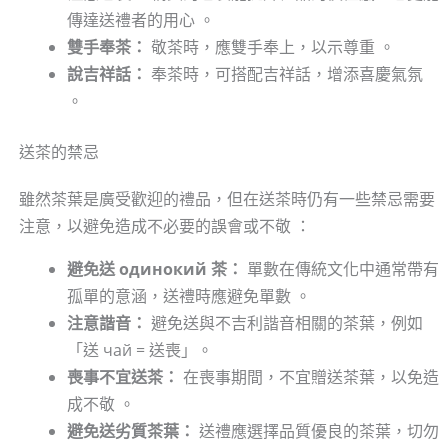
傳達送禮者的用心 。
雙手奉茶：
敬茶時，應雙手奉上，以示尊重 。
說吉祥話：
奉茶時，可搭配吉祥話，增添喜慶氣氛
。
送茶的禁忌
雖然茶葉是廣受歡迎的禮品，但在送茶時仍有一些禁忌需要
注意，以避免造成不必要的誤會或不敬 ：
避免送 одинокий 茶：
單數在傳統文化中通常帶有
孤單的意涵，送禮時應避免單數 。
注意諧音：
避免送與不吉利諧音相關的茶葉，例如
「送 чай = 送喪」。
喪事不宜送茶：
在喪事期間，不宜贈送茶葉，以免造
成不敬 。
避免送劣質茶葉：
送禮應選擇品質優良的茶葉，切勿