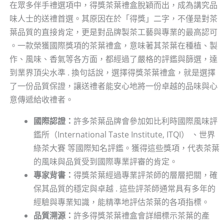
在眾多伴手禮選項中，得獎茶葉禮盒脫穎而出，成為講究品
味人士的送禮首選。其原因在於「得獎」二字，不僅是對茶
葉品質的直接肯定，更是對品牌製茶工藝與專業的最高認可
。一款榮獲國際獎項的茶葉禮盒，意味著其茶葉在種植、製
作、風味、香氣等各方面，都經過了嚴格的評鑑與篩選，達
到業界頂尖水準 . 換句話說，選擇得獎茶葉禮盒，就是選擇
了一份品質保證，讓送禮者能安心地將一份卓越的品味與心
意傳遞給收禮者。
國際認證：
許多茶葉品牌會參加如比利時國際風味評
鑑所（International Taste Institute, ITQI） 、世界
綠茶大賽 等國際知名評鑑。獲得這些獎項，代表茶葉
的風味與品質受到國際專業評審的肯定。
專家背書：
得獎茶葉經過專業評茶師的層層把關，確
保其品質的穩定與卓越 . 這些評茶師通常具有多年的
經驗與專業知識，能精準地評估茶葉的各項指標。
品質溯源：
許多得獎茶葉禮盒會詳細標示茶葉的產