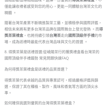
僅能讓收禮者感受到您的用心，更能一同體驗台灣茶文化的
精髓 。
隨著台灣茶產業不斷精進製茶工藝，並積極參與國際評鑑，
相信未來將有更多台灣茶品牌在國際舞台上發光發熱 。而
得
獎茶葉禮盒
，也將持續引領
台灣茶
走向
國際頂級伴手禮
的市
場，成為送禮時最能代表台灣品味與文化的首選 。
8. 得獎茶葉是送禮首選:從嶢陽茶行的獲獎禮盒看台灣茶的
國際頂級伴手禮趨勢 常見問題快速FAQ
為何得獎茶葉禮盒是送禮的品質首選？
得獎茶葉代表卓越的品質與專業認可，經過嚴格評鑑與篩
選，保證了其在種植、製作、風味和香氣等方面的頂尖水
準。
如何確保挑選到優質的台灣得獎茶葉禮盒？