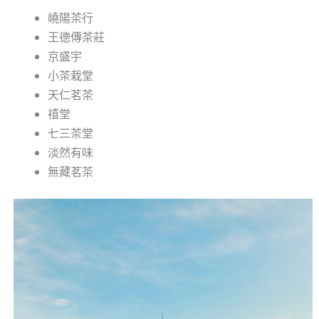
嶢陽茶行
王德傳茶莊
京盛宇
小茶栽堂
天仁茗茶
禧堂
七三茶堂
淡然有味
無藏茗茶