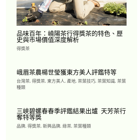
品味百年：嶢陽茶行得獎茶的特色、歷
史與市場價值深度解析
得獎茶
峨眉茶農楊世瑩獲東方美人評鑑特等
台灣茶
,
得獎茶
,
東方美人
,
產地
,
茶葉技巧
,
茶葉知識
,
茶葉
種類
三峽碧螺春春季評鑑結果出爐 天芳茶行
奪特等獎
品牌
,
得獎茶
,
新興品牌
,
綠茶
,
茶葉種類