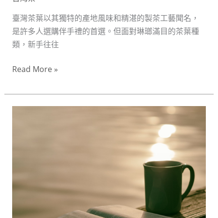
臺灣茶葉以其獨特的產地風味和精湛的製茶工藝聞名，
是許多人選購伴手禮的首選。但面對琳瑯滿目的茶葉種
類，新手往往
Read More »
台
灣
高
山
茶
伴
手
禮
選