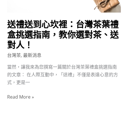
灣
土
茶
之
葉
旅
送禮送到心坎裡：台灣茶葉禮
禮
盒
盒挑選指南，教你選對茶、送
挑
對人！
選
台灣茶
,
最新消息
指
南，
當然，讓我來為您撰寫一篇關於台灣茶葉禮盒挑選指南
教
的文章： 在人際互動中，「送禮」不僅是表達心意的方
你
式，更是一
選
對
Read More »
茶、
送
對
人！