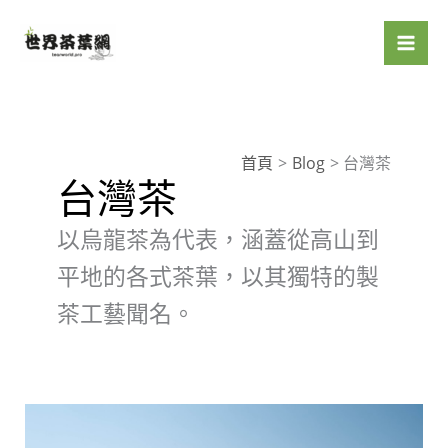
跳
至
主
要
內
容
首頁
Blog
台灣茶
台灣茶
以烏龍茶為代表，涵蓋從高山到
平地的各式茶葉，以其獨特的製
茶工藝聞名。
預
算