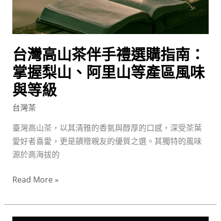
購
指
南：
台灣高山茶伴手禮選購指南：
掌
握
掌握梨山、阿里山等產區風味
梨
與等級
山、
阿
台灣茶
里
臺灣高山茶，以其清雅的香氣與醇厚的口感，深受茶葉
山
愛好者喜愛，更是饋贈親友的優質之選。其獨特的風味
等
源於高海拔的
產
區
Read More »
風
味
與