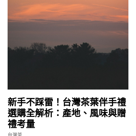
禮
選
購
全
解
析：
產
地、
風
味
與
贈
禮
新手不踩雷！台灣茶葉伴手禮
考
選購全解析：產地、風味與贈
量
禮考量
台灣茶