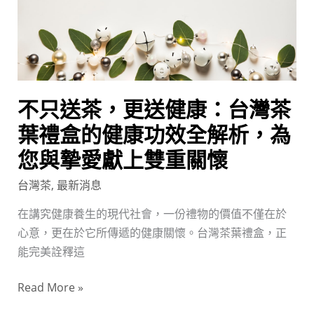
健
康：
台
灣
茶
不只送茶，更送健康：台灣茶
葉
禮
葉禮盒的健康功效全解析，為
盒
您與摯愛獻上雙重關懷
的
台灣茶
,
最新消息
健
康
在講究健康養生的現代社會，一份禮物的價值不僅在於
功
心意，更在於它所傳遞的健康關懷。台灣茶葉禮盒，正
效
能完美詮釋這
全
解
Read More »
析，