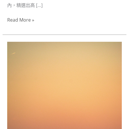
破
內，精選出高 […]
錶
的
Read More »
體
面
好
新
選
手
擇
不
踩
雷！
台
灣
茶
葉
伴
手