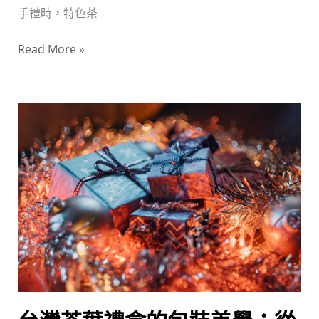
與
手禮時，特色茶
職
人
Read More »
溫
度
台
灣
茶
葉
禮
盒
的
包
裝
美
學：