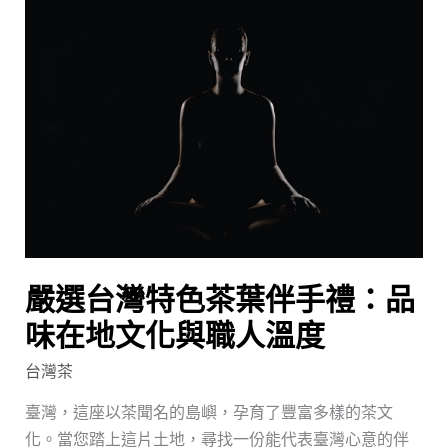
嚴
等
選
級
台
灣
特
色
茶
葉
伴
手
禮：
嚴選台灣特色茶葉伴手禮：品
品
味
味在地文化與職人溫度
在
台灣茶
地
文
臺灣，這座以茶聞名的島嶼，孕育了豐富多樣的茶文
化
化。當您踏上這片土地，尋找一份能代表臺灣心意的伴