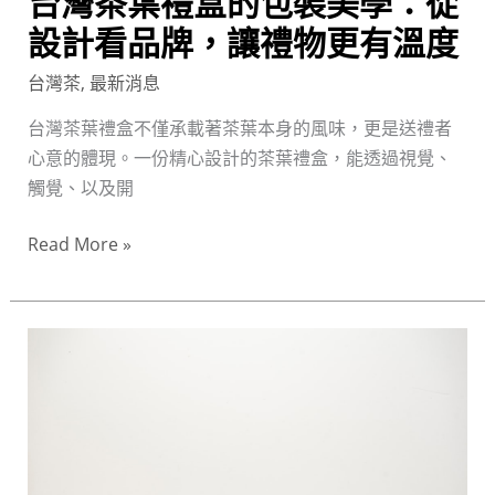
台灣茶葉禮盒的包裝美學：從
從
設
設計看品牌，讓禮物更有溫度
計
台灣茶
,
最新消息
看
品
台灣茶葉禮盒不僅承載著茶葉本身的風味，更是送禮者
牌，
心意的體現。一份精心設計的茶葉禮盒，能透過視覺、
讓
觸覺、以及開
禮
Read More »
物
更
有
溫
不
度
只
送
茶，
更
送