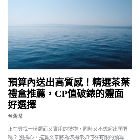
內
送
出
高
質
感！
精
選
茶
預算內送出高質感！精選茶葉
葉
禮
禮盒推薦，CP值破錶的體面
盒
好選擇
推
台灣茶
薦，
CP
正在尋找一份體面又實用的禮物，同時又不想超出預算
值
嗎？ 別擔心，這篇文章將為您揭示如何在有限的預算