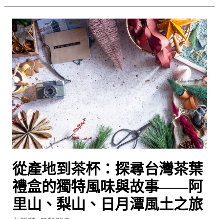
為
您
從
與
產
摯
地
愛
到
獻
茶
上
杯：
雙
探
重
尋
關
台
懷
灣
茶
從產地到茶杯：探尋台灣茶葉
葉
禮
禮盒的獨特風味與故事——阿
盒
里山、梨山、日月潭風土之旅
的