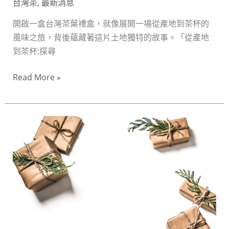
台灣茶
,
最新消息
獨
特
開啟一盒台灣茶葉禮盒，就像展開一場從產地到茶杯的
風
風味之旅，背後蘊藏著這片土地獨特的故事。「從產地
味
到茶杯:探尋
與
故
Read More »
事
——
阿
送
里
禮
山、
送
梨
到
山、
心
日
坎
月
裡：
潭
台
風