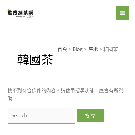
跳
搜
至
尋
主
關
要
鍵
內
字:
容
首頁
Blog
產地
韓國茶
韓國茶
找不到符合條件的內容。請使用搜尋功能，應會有所幫
助。