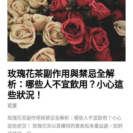
花
之
茶
旅
副
作
用
與
禁
忌
全
玫瑰花茶副作用與禁忌全解
解
析：
析：哪些人不宜飲用？小心這
哪
些狀況！
些
花茶
人
不
玫瑰花茶副作用與禁忌全解析：哪些人不宜飲用？小心
宜
這些狀況！ 玫瑰花茶以其獨特的香氣和多重益處，如舒
飲