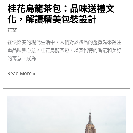
文
桂花烏龍茶包：品味送禮文
化，
化，解讀精美包裝設計
解
讀
花茶
精
在快節奏的現代生活中，人們對於禮品的選擇越來越注
美
重品味與心意。桂花烏龍茶包，以其獨特的香氣和美好
包
的寓意，成為
裝
設
Read More »
計
台
灣
特
色
花