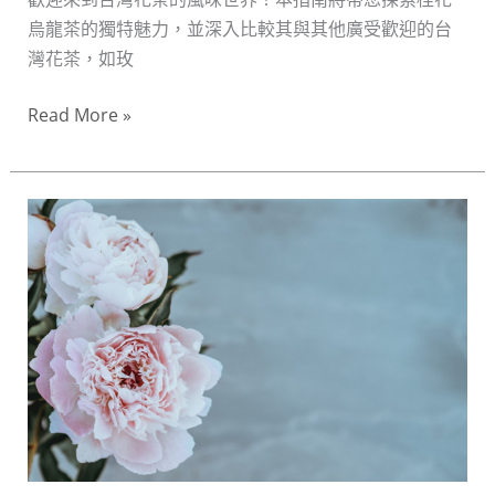
的
烏龍茶的獨特魅力，並深入比較其與其他廣受歡迎的台
深
灣花茶，如玫
度
比
Read More »
較
與
選
桂
購
花
指
烏
南
龍
茶
包：
品
味
送
禮