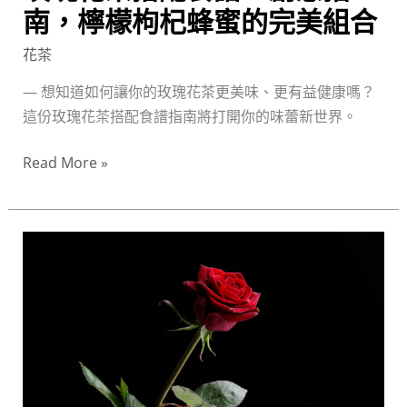
檸
南，檸檬枸杞蜂蜜的完美組合
檬
花茶
枸
杞
— 想知道如何讓你的玫瑰花茶更美味、更有益健康嗎？
蜂
這份玫瑰花茶搭配食譜指南將打開你的味蕾新世界。
蜜
Read More »
的
完
美
組
如
合
何
挑
選
玫
瑰
花