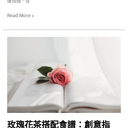
緩情緒、促
用？
小
Read More »
心
這
些
玫
狀
瑰
況！
花
茶
搭
配
食
譜：
創
意
指
玫瑰花茶搭配食譜：創意指
南，