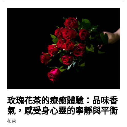
韻
玫
瑰
花
茶
的
療
癒
體
驗：
品
味
香
玫瑰花茶的療癒體驗：品味香
氣，
氣，感受身心靈的寧靜與平衡
感
受
花茶
身