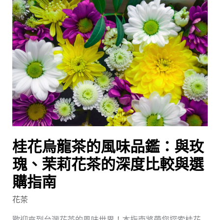
桂
花
烏
龍
茶
的
風
味
品
鑑：
與
桂花烏龍茶的風味品鑑：與玫
玫
瑰、
瑰、茉莉花茶的深度比較與選
茉
購指南
莉
花茶
花
茶
歡迎來到台灣花茶的風味世界！本指南將帶您探索桂花