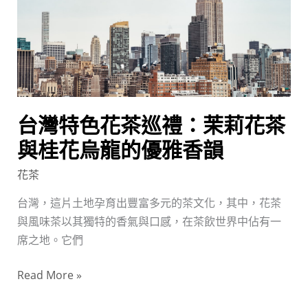
茶
巡
禮：
茉
莉
花
台灣特色花茶巡禮：茉莉花茶
茶
與
與桂花烏龍的優雅香韻
桂
花茶
花
烏
台灣，這片土地孕育出豐富多元的茶文化，其中，花茶
龍
與風味茶以其獨特的香氣與口感，在茶飲世界中佔有一
的
席之地。它們
優
Read More »
雅
香