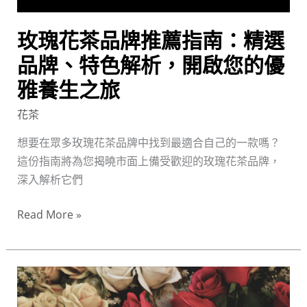
南：
精
玫瑰花茶品牌推薦指南：精選
選
品
品牌、特色解析，開啟您的優
牌、
雅養生之旅
特
花茶
色
解
想要在眾多玫瑰花茶品牌中找到最適合自己的一款嗎？
析，
這份指南將為您揭曉市面上備受歡迎的玫瑰花茶品牌，
開
深入解析它們
啟
您
Read More »
的
優
雅
玫
養
瑰
生