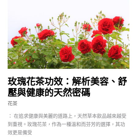
花
茶
功
效：
解
析
美
容、
舒
玫瑰花茶功效：解析美容、舒
壓
與
壓與健康的天然密碼
健
花茶
康
的
： 在追求健康與美麗的道路上，天然草本飲品越來越受
天
到重視。玫瑰花茶，作為一種溫和而芬芳的選擇，其功
然
效更是備受