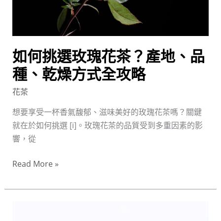
茶？
產
地、
品
如何挑選玫瑰花茶？產地、品
種、
乾
種、乾燥方式全攻略
燥
花茶
方
式
想要享受一杯香氣馥郁、滋味美好的玫瑰花茶嗎？關鍵
全
就在於如何挑選 [i]。玫瑰花茶的品質受到多重因素的影
攻
響，從
略
Read More »
玫
瑰