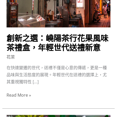
茶
行
花
果
風
創新之選：嶢陽茶行花果風味
味
茶
茶禮盒，年輕世代送禮新意
禮
花茶
盒，
年
在快速變遷的世代，送禮不僅是心意的傳遞，更是一種
輕
品味與生活態度的展現。年輕世代在送禮的選擇上，尤
世
其重視獨特性 […]
代
Read More »
送
禮
新
意