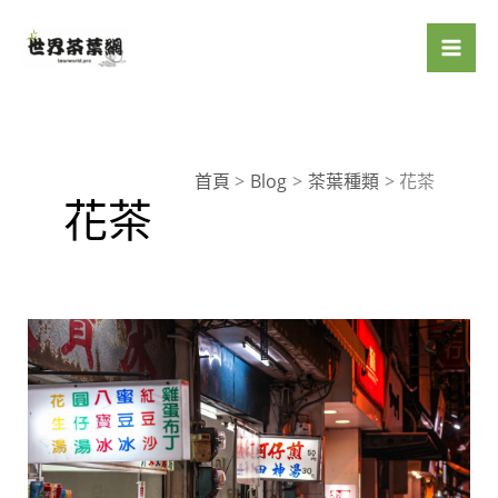
跳
至
主
要
內
容
首頁
Blog
茶葉種類
花茶
花茶
創
新
之
選：
嶢
陽