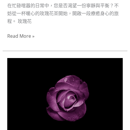
在忙碌喧囂的日常中，您是否渴望一份寧靜與平衡？不
心
妨從一杯暖心的玫瑰花茶開始，開啟一段療癒身心的旅
靈
程。 玫瑰花
的
寧
Read More »
靜
與
平
玫
衡
瑰
花
茶
品
牌
推
薦
指