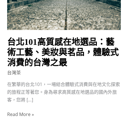
在
地
選
品：
藝
台北101高質感在地選品：藝
術
工
術工藝、美妝與茗品，體驗式
藝、
消費的台灣之最
美
台灣茶
妝
與
在繁華的台北101，一場結合體驗式消費與在地文化探索
茗
的旅程正等著您。身為尋求高質感在地選品的國內外旅
品，
客，您將 […]
體
驗
Read More »
式
消