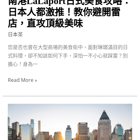
南港LaLaport日式美食攻略：
人
都
日本人都激推！教你避開雷
激
店，直攻頂級美味
推！
日本茶
教
你
您是否也曾在大型商場的美食街中，面對琳瑯滿目的日
避
式料理，卻不知該如何下手，深怕一不小心就踩雷？別
開
擔心！身為一
雷
店，
Read More »
直
攻
頂
南
級
港
美
LaLaport
味
日