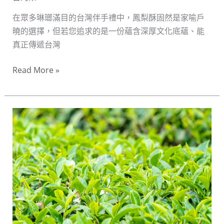
與
在眾多琳瑯滿目的台灣伴手禮中，鳳梨酥固然是家喻戶
品
曉的選擇，但若您追求的是一份蘊含深厚文化底蘊、能
鑑
真正傳遞台灣
指
南
Read More »
品
味
昇
華：
精
選
台
灣
頂