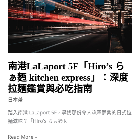
LaLaport
攻
5F「Hiro’s
略
ら
ぁ
麪
kitchen
express」：
深
南港LaLaport 5F「Hiro’s ら
度
ぁ麪 kitchen express」：深度
拉
拉麵鑑賞與必吃指南
麵
鑑
日本茶
賞
踏入南港 LaLaport 5F，尋找那份令人魂牽夢縈的日式拉
與
麵滋味？「Hiro’s らぁ麪 k
必
吃
Read More »
指