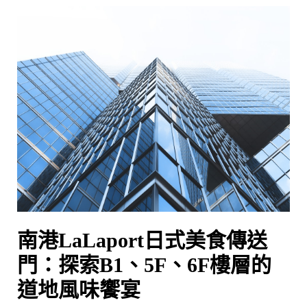
南
港
LaLaport
日
式
美
食
傳
送
門：
探
索
南港LaLaport日式美食傳送
B1、
5F、
門：探索B1、5F、6F樓層的
6F
道地風味饗宴
樓