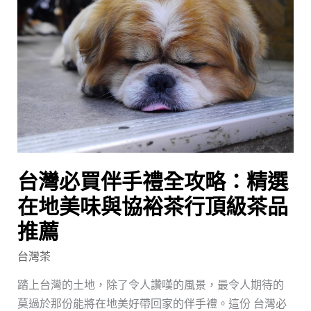
買
伴
手
禮
全
攻
略：
精
選
台灣必買伴手禮全攻略：精選
在
地
在地美味與協裕茶行頂級茶品
美
推薦
味
與
台灣茶
協
踏上台灣的土地，除了令人讚嘆的風景，最令人期待的
裕
莫過於那份能將在地美好帶回家的伴手禮。這份 台灣必
茶