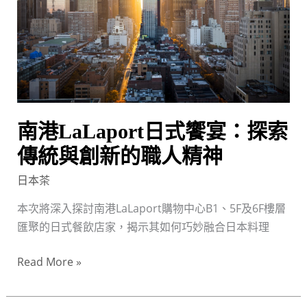
式
饗
宴：
探
索
傳
統
南港LaLaport日式饗宴：探索
與
創
傳統與創新的職人精神
新
日本茶
的
職
本次將深入探討南港LaLaport購物中心B1、5F及6F樓層
人
匯聚的日式餐飲店家，揭示其如何巧妙融合日本料理
精
Read More »
神