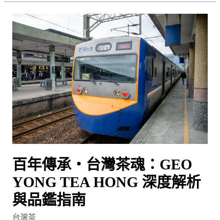
費
百
的
年
台
傳
灣
承・
之
台
最
灣
茶
魂：
GEO
YONG
TEA
百年傳承・台灣茶魂：GEO
HONG
深
YONG TEA HONG 深度解析
度
與品鑑指南
解
台灣茶
析