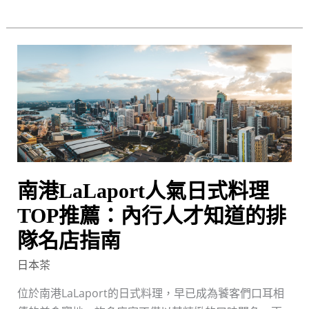
南
南
港
LaLaport
人
氣
日
式
料
南港LaLaport人氣日式料理
理
TOP推薦：內行人才知道的排
TOP
隊名店指南
推
薦：
日本茶
內
位於南港LaLaport的日式料理，早已成為饕客們口耳相
行