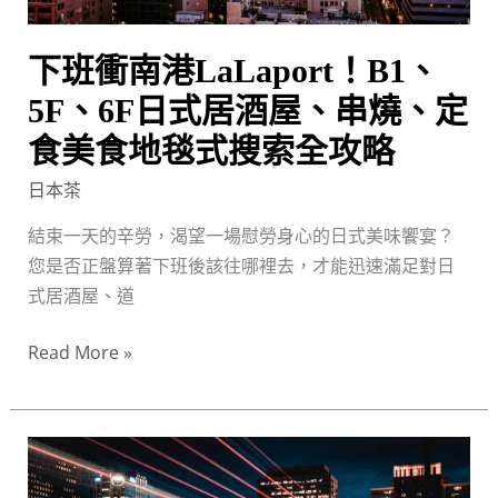
日
式
下班衝南港LaLaport！B1、
居
酒
5F、6F日式居酒屋、串燒、定
屋、
食美食地毯式搜索全攻略
串
日本茶
燒、
定
結束一天的辛勞，渴望一場慰勞身心的日式美味饗宴？
食
您是否正盤算著下班後該往哪裡去，才能迅速滿足對日
美
式居酒屋、道
食
地
Read More »
毯
式
搜
南
索
港
全