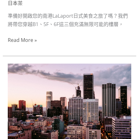
層
日本茶
的
準備好開啟您的南港LaLaport日式美食之旅了嗎？我們
道
將帶您穿越B1、5F、6F這三個充滿無限可能的樓層，
地
風
Read More »
味
饗
宴
下
班
衝
南
港
LaLaport！
B1、
5F、
6F