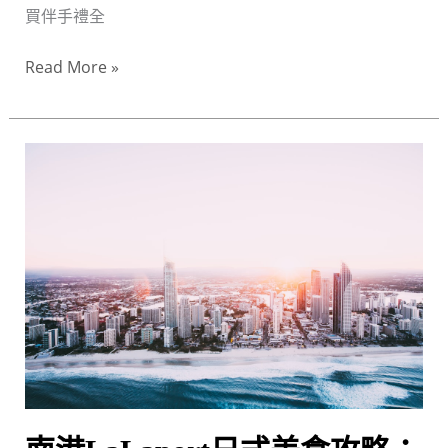
買伴手禮全
行
頂
Read More »
級
茶
品
南
推
港
薦
LaLaport
日
式
美
食
攻
略：
日
本