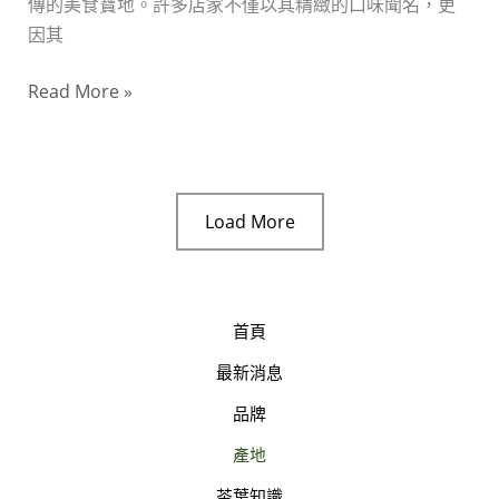
傳的美食寶地。許多店家不僅以其精緻的口味聞名，更
人
因其
才
知
Read More »
道
的
排
隊
名
Load More
店
指
南
首頁
最新消息
品牌
產地
茶葉知識