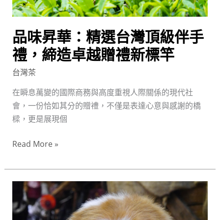
級
伴
品味昇華：精選台灣頂級伴手
手
禮，
禮，締造卓越贈禮新標竿
締
台灣茶
造
卓
在瞬息萬變的國際商務與高度重視人際關係的現代社
越
會，一份恰如其分的贈禮，不僅是表達心意與感謝的橋
贈
樑，更是展現個
禮
Read More »
新
標
竿
台
灣
必