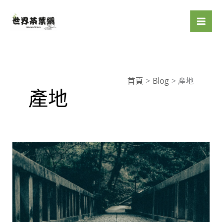
跳
至
主
要
內
容
首頁
Blog
產地
產地
台
北
101
高
質
感