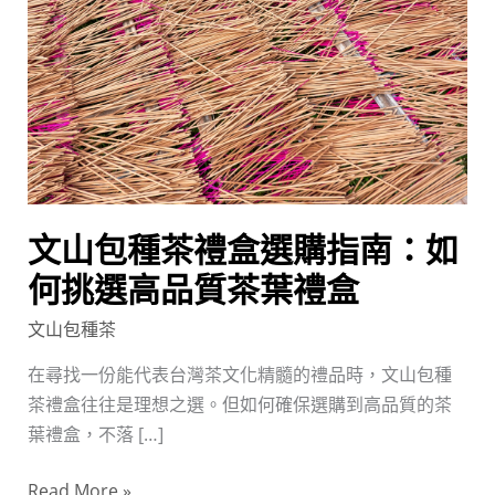
種
茶
禮
盒
選
購
指
南：
文山包種茶禮盒選購指南：如
如
何
何挑選高品質茶葉禮盒
挑
文山包種茶
選
高
在尋找一份能代表台灣茶文化精髓的禮品時，文山包種
品
茶禮盒往往是理想之選。但如何確保選購到高品質的茶
質
葉禮盒，不落 […]
茶
Read More »
葉