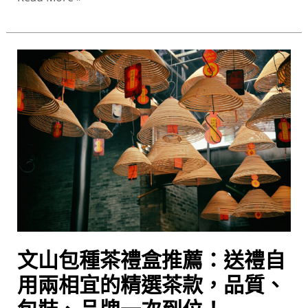
禮
盒
文
山
包
種
茶
禮
盒
推
薦：
送
禮
文山包種茶禮盒推薦：送禮自
自
用
用兩相宜的精選茶款，品質、
兩