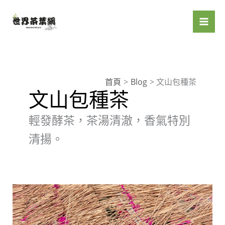
跳
至
主
要
內
容
首頁
Blog
文山包種茶
文山包種茶
輕發酵茶，茶湯清澈，香氣特別
清揚。
文
山
包