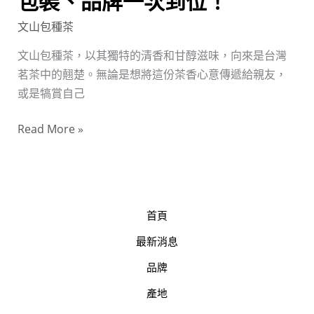
包裝、品牌一次到位！
相
文山包種茶
宜
的
文山包種茶，以其獨特的清香和甘醇滋味，向來是台灣
精
茗茶中的翹楚。無論是想將這份茶香心意傳遞給親友，
選
或是犒賞自己
茶
款，
Read More »
品
質、
包
裝、
首頁
品
牌
最新消息
一
品牌
次
到
產地
位！