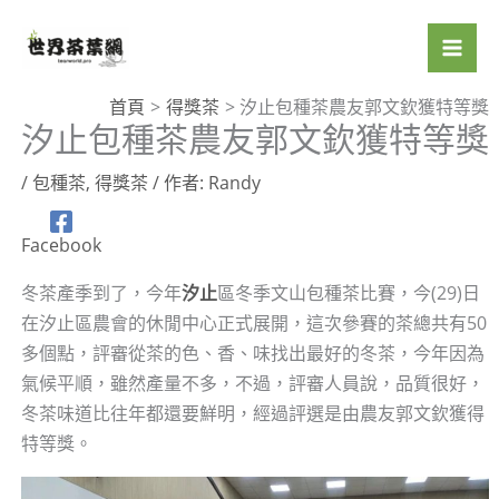
跳
至
主
要
首頁
得獎茶
汐止包種茶農友郭文欽獲特等獎
汐止包種茶農友郭文欽獲特等獎
內
容
/
包種茶
,
得獎茶
/ 作者:
Randy
Facebook
冬茶產季到了，今年
汐止
區冬季文山包種茶比賽，今(29)日
在汐止區農會的休閒中心正式展開，這次參賽的茶總共有50
多個點，評審從茶的色、香、味找出最好的冬茶，今年因為
氣候平順，雖然產量不多，不過，評審人員說，品質很好，
冬茶味道比往年都還要鮮明，經過評選是由農友郭文欽獲得
特等獎。