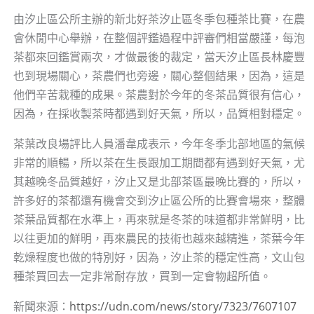
由汐止區公所主辦的新北好茶汐止區冬季包種茶比賽，在農
會休閒中心舉辦，在整個評鑑過程中評審們相當嚴謹，每泡
茶都來回鑑賞兩次，才做最後的裁定，當天汐止區長林慶豐
也到現場關心，茶農們也旁邊，關心整個結果，因為，這是
他們辛苦栽種的成果。茶農對於今年的冬茶品質很有信心，
因為，在採收製茶時都遇到好天氣，所以，品質相對穩定。
茶葉改良場評比人員潘韋成表示，今年冬季北部地區的氣候
非常的順暢，所以茶在生長跟加工期間都有遇到好天氣，尤
其越晚冬品質越好，汐止又是北部茶區最晚比賽的，所以，
許多好的茶都還有機會交到汐止區公所的比賽會場來，整體
茶葉品質都在水準上，再來就是冬茶的味道都非常鮮明，比
以往更加的鮮明，再來農民的技術也越來越精進，茶葉今年
乾燥程度也做的特別好，因為，汐止茶的穩定性高，文山包
種茶買回去一定非常耐存放，買到一定會物超所值。
新聞來源：
https://udn.com/news/story/7323/7607107