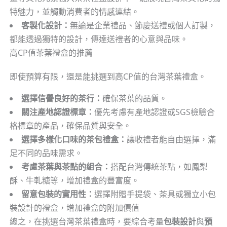
特魅力，並觸動消費者的情感連結。
客製化設計：
無論是企業禮品、節慶送禮或個人訂製，
都能透過獨特的設計，傳達送禮者的心意與品味。
高CP值茶葉禮盒的推薦
即使預算有限，還是能挑選到高CP值的台灣茶葉禮盒。
選擇信譽良好的茶行：
確保茶葉的品質。
關注產地認證標章：
優先考慮有產地認證或SGS檢驗合
格標章的產品，確保品質與安全。
選擇多樣化口味的茶包禮盒：
讓收禮者能自由選擇，滿
足不同的品味需求。
考慮茶葉與茶點的組合：
搭配台灣傳統茶點，如鳳梨
酥、牛軋糖等，增加禮盒的豐富度。
留意包裝的實用性：
選擇附贈手提袋、茶具或獨立小包
裝設計的禮盒，增加禮盒的附加價值
總之，在挑選台灣茶葉禮盒時，要綜合考量
包裝設計
與
預