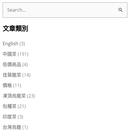
搜
尋
文章類別
關
鍵
English
(3)
字
中國茶
(191)
:
低價商品
(4)
佳葉龍茶
(14)
價格
(11)
凍頂烏龍茶
(23)
包種茶
(21)
印度茶
(3)
台灣烏龍
(1)