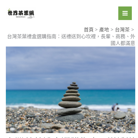
跳
至
主
要
首頁
產地
台灣茶
台灣茶葉禮盒選購指南：送禮送到心坎裡，長輩、商務、外
內
國人都滿意
容