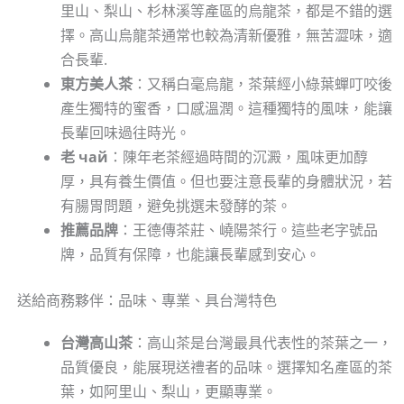
里山、梨山、杉林溪等產區的烏龍茶，都是不錯的選
擇。高山烏龍茶通常也較為清新優雅，無苦澀味，適
合長輩.
東方美人茶
：又稱白毫烏龍，茶葉經小綠葉蟬叮咬後
產生獨特的蜜香，口感溫潤。這種獨特的風味，能讓
長輩回味過往時光。
老 чай
：陳年老茶經過時間的沉澱，風味更加醇
厚，具有養生價值。但也要注意長輩的身體狀況，若
有腸胃問題，避免挑選未發酵的茶。
推薦品牌
：王德傳茶莊、嶢陽茶行。這些老字號品
牌，品質有保障，也能讓長輩感到安心。
送給商務夥伴：品味、專業、具台灣特色
台灣高山茶
：高山茶是台灣最具代表性的茶葉之一，
品質優良，能展現送禮者的品味。選擇知名產區的茶
葉，如阿里山、梨山，更顯專業。