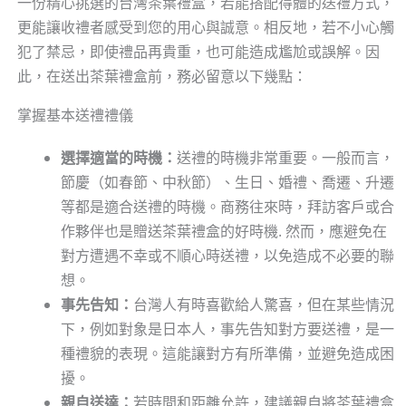
一份精心挑選的台灣茶葉禮盒，若能搭配得體的送禮方式，
更能讓收禮者感受到您的用心與誠意。相反地，若不小心觸
犯了禁忌，即使禮品再貴重，也可能造成尷尬或誤解。因
此，在送出茶葉禮盒前，務必留意以下幾點：
掌握基本送禮禮儀
選擇適當的時機：
送禮的時機非常重要。一般而言，
節慶（如春節、中秋節）、生日、婚禮、喬遷、升遷
等都是適合送禮的時機。商務往來時，拜訪客戶或合
作夥伴也是贈送茶葉禮盒的好時機. 然而，應避免在
對方遭遇不幸或不順心時送禮，以免造成不必要的聯
想。
事先告知：
台灣人有時喜歡給人驚喜，但在某些情況
下，例如對象是日本人，事先告知對方要送禮，是一
種禮貌的表現。這能讓對方有所準備，並避免造成困
擾。
親自送達：
若時間和距離允許，建議親自將茶葉禮盒