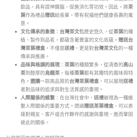
飲品，具有提神醒腦、促進消化等功效。因此，將
茶
葉
作為禮品
贈送
給長輩，帶有祝福他們健康長壽的寓
意。
文化傳承的象徵
：
台灣茶文化
歷史悠久，從
茶葉
的種
植、製作到品茗，都蘊含著豐富的文化底蘊。
贈送台
灣茶葉禮盒
，不僅是
送禮
，更是對
台灣茶文化
的一種
傳承與推廣。
品味與格調的展現
：
茶葉
的種類繁多，從清香的
高山
茶
到醇厚的
烏龍茶
，每種
茶葉
都有其獨特的風味與特
色。
選購
一款高品質的
台灣茶葉禮盒
，可以展現
送禮
者對品味的追求與對生活質感的重視。
人際關係的維繫
：在台灣社會中，
送禮
被視為一種維
繫人際關係的重要方式。透過
贈送茶葉禮盒
，可以表
達對親友、客戶或合作夥伴的感謝與重視，進而鞏固
彼此的關係。