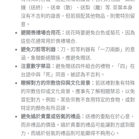
鐘（送終）、送傘（散）、送梨（離）等. 茶葉本身
沒有不吉利的諧音，但若搭配其他物品，則需特別留
意。
避開喪禮場合用花：
送花時要避免白色或菊花，因為
這些花通常用於喪禮場合.
避免刀剪等利器：
刀、剪等利器有「一刀兩斷」的意
涵，象徵斷絕關係，應避免贈送.
注意數字禁忌：
避免贈送四件組合的禮物，「四」在
台語中與「死」同音，被認為不吉利。
瞭解對方的宗教信仰與文化背景：
若送禮對象有特殊
的宗教信仰或文化背景，應事先了解相關禁忌，以免
冒犯對方。例如，某些宗教不食用特定的食物，或對
特定的顏色有所忌諱。
避免過於貴重或俗氣的禮品：
送禮的重點在於心意，
而非禮品的價值。過於貴重的禮品可能讓對方感到壓
力，而過於俗氣的禮品則可能顯得不夠用心。