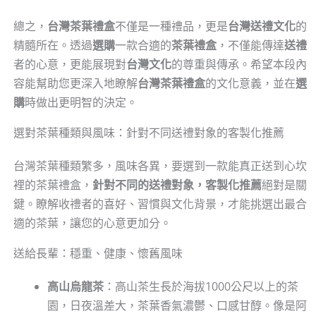
總之，
台灣茶葉禮盒
不僅是一種禮品，更是
台灣送禮文化
的
精髓所在。透過
選購
一款合適的
茶葉禮盒
，不僅能傳達
送禮
者的心意，更能展現對
台灣文化
的尊重與傳承。希望本段內
容能幫助您更深入地瞭解
台灣茶葉禮盒
的文化意義，並在
選
購
時做出更明智的決定。
選對茶葉種類與風味：針對不同送禮對象的客製化推薦
台灣茶葉種類繁多，風味各異，要選到一款能真正送到心坎
裡的茶葉禮盒，
針對不同的送禮對象，客製化推薦
絕對是關
鍵。瞭解收禮者的喜好、習慣與文化背景，才能挑選出最合
適的茶葉，讓您的心意更加分。
送給長輩：穩重、健康、懷舊風味
高山烏龍茶
：高山茶生長於海拔1000公尺以上的茶
園，日夜溫差大，茶葉香氣濃鬱、口感甘醇。像是阿