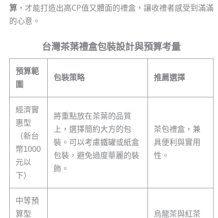
算
，才能打造出高CP值又體面的禮盒，讓收禮者感受到滿滿
的心意。
台灣茶葉禮盒包裝設計與預算考量
預算範
包裝策略
推薦選擇
圍
經濟實
將重點放在茶葉的品質
惠型
上，選擇簡約大方的包
茶包禮盒，兼
（新台
裝。可以考慮鐵罐或紙盒
具便利與實用
幣1000
包裝，避免過度華麗的裝
性。
元以
飾。
下）
中等預
算型
烏龍茶與紅茶