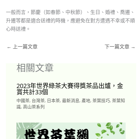
一般而言，節慶（如春節、中秋節）、生日、婚禮、喬遷、
升遷等都是適合送禮的時機，應避免在對方遭遇不幸或不順
心時送禮。
←
上一篇文章
下一篇文章
→
相關文章
2023年世界綠茶大賽得獎茶品出爐，金
賞共計33個
中國茶
,
台灣茶
,
日本茶
,
最新消息
,
產地
,
茶葉技巧
,
茶葉知
識
,
高山茶系列