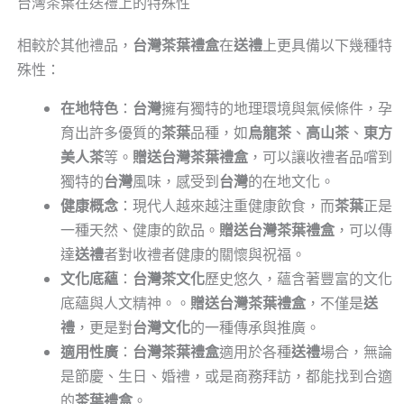
台灣茶葉在送禮上的特殊性
相較於其他禮品，
台灣茶葉禮盒
在
送禮
上更具備以下幾種特
殊性：
在地特色
：
台灣
擁有獨特的地理環境與氣候條件，孕
育出許多優質的
茶葉
品種，如
烏龍茶
、
高山茶
、
東方
美人茶
等。
贈送台灣茶葉禮盒
，可以讓收禮者品嚐到
獨特的
台灣
風味，感受到
台灣
的在地文化。
健康概念
：現代人越來越注重健康飲食，而
茶葉
正是
一種天然、健康的飲品。
贈送台灣茶葉禮盒
，可以傳
達
送禮
者對收禮者健康的關懷與祝福。
文化底蘊
：
台灣茶文化
歷史悠久，蘊含著豐富的文化
底蘊與人文精神。。
贈送台灣茶葉禮盒
，不僅是
送
禮
，更是對
台灣文化
的一種傳承與推廣。
適用性廣
：
台灣茶葉禮盒
適用於各種
送禮
場合，無論
是節慶、生日、婚禮，或是商務拜訪，都能找到合適
的
茶葉禮盒
。