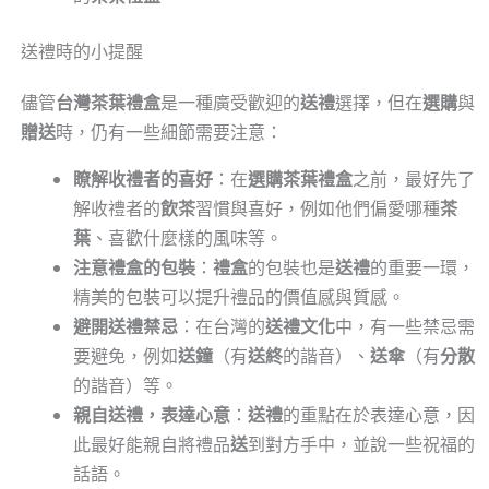
送禮時的小提醒
儘管
台灣茶葉禮盒
是一種廣受歡迎的
送禮
選擇，但在
選購
與
贈送
時，仍有一些細節需要注意：
瞭解收禮者的喜好
：在
選購茶葉禮盒
之前，最好先了
解收禮者的
飲茶
習慣與喜好，例如他們偏愛哪種
茶
葉
、喜歡什麼樣的風味等。
注意禮盒的包裝
：
禮盒
的包裝也是
送禮
的重要一環，
精美的包裝可以提升禮品的價值感與質感。
避開送禮禁忌
：在台灣的
送禮文化
中，有一些禁忌需
要避免，例如
送鐘
（有
送終
的諧音）、
送傘
（有
分散
的諧音）等。
親自
送禮
，表達心意
：
送禮
的重點在於表達心意，因
此最好能親自將禮品
送
到對方手中，並說一些祝福的
話語。