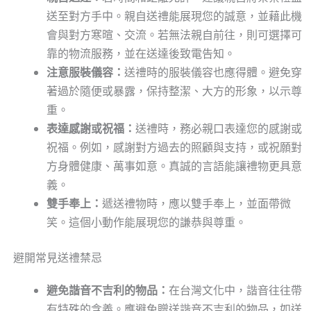
送至對方手中。親自送禮能展現您的誠意，並藉此機
會與對方寒暄、交流。若無法親自前往，則可選擇可
靠的物流服務，並在送達後致電告知。
注意服裝儀容：
送禮時的服裝儀容也應得體。避免穿
著過於隨便或暴露，保持整潔、大方的形象，以示尊
重。
表達感謝或祝福：
送禮時，務必親口表達您的感謝或
祝福。例如，感謝對方過去的照顧與支持，或祝願對
方身體健康、萬事如意。真誠的言語能讓禮物更具意
義。
雙手奉上：
遞送禮物時，應以雙手奉上，並面帶微
笑。這個小動作能展現您的謙恭與尊重。
避開常見送禮禁忌
避免諧音不吉利的物品：
在台灣文化中，諧音往往帶
有特殊的含義。應避免贈送諧音不吉利的物品，如送