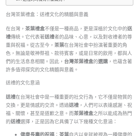
台灣茶葉禮盒：送禮文化的精髓與意義
在台灣，
茶葉禮盒
不僅是一種商品，更是深植於文化中的
送
禮
傳統。它代表著
送禮
者的品味、心意，以及對收禮者的尊
重與祝福。從古至今，
茶葉
在台灣社會中扮演著重要的角
色，無論是敬神祭祖、款待賓客，或是日常的飲用，都與人
們的生活息息相關。因此，
台灣茶葉禮盒
的
選購
，也蘊含著
許多值得探究的文化精髓與意義。
送禮的文化意涵
送禮
在台灣社會中是一種重要的社交行為，它不僅是物質的
交換，更是情感的交流。透過
送禮
，人們可以表達感謝、祝
福、關懷，甚至是道歉之意。而
茶葉禮盒
之所以能成為熱門
的
送禮
選擇，正是因為它具備了以下幾種文化意涵：
健康長壽的祝福
：
茶葉
自古以來就被視為一種健康的