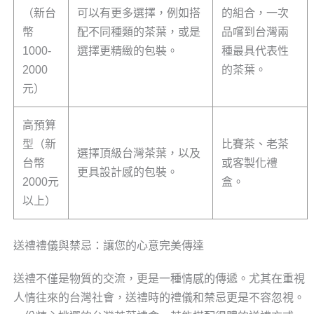
（新台
可以有更多選擇，例如搭
的組合，一次
幣
配不同種類的茶葉，或是
品嚐到台灣兩
1000-
選擇更精緻的包裝。
種最具代表性
2000
的茶葉。
元）
高預算
型（新
比賽茶、老茶
選擇頂級台灣茶葉，以及
台幣
或客製化禮
更具設計感的包裝。
2000元
盒。
以上）
送禮禮儀與禁忌：讓您的心意完美傳達
送禮不僅是物質的交流，更是一種情感的傳遞。尤其在重視
人情往來的台灣社會，送禮時的禮儀和禁忌更是不容忽視。