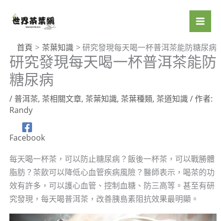
跳
至
主
要
首頁
茶葉知識
研究發現每天喝一杯普洱茶能防糖尿病
研究發現每天喝一杯普洱茶能防
內
容
糖尿病
/
普洱茶
,
茶相關文章
,
茶葉知識
,
茶葉種類
,
茶道知識
/ 作者:
Randy
Facebook
每天喝一杯茶，可以防止糖尿病？飯後一杯茶，可以戰勝體
脂肪？茶飲可以降低心血管疾病風險？醫師表示，喝茶的功
效有許多，可以護心血管、控制血糖、防三高等。甚至有研
究發現，每天喝普洱茶，改善胰島素阻抗效果最明顯。