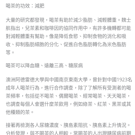
喝茶的功效：減肥
大量的研究都發現，喝茶有助於減少脂肪、減輕體重。魏士
航指出，兒茶素和咖啡因的協同作用中，有許多機轉都可能
對減輕體重有幫助。像是降低食慾、抑制食物的消化和吸
收、抑制脂肪細胞的分化、促進白色脂肪轉化為米色脂肪
等。
喝茶可以降血糖、遠離三高、糖尿病
澳洲阿德雷德大學與中國南京東南大學，曾針對中國1923名
成年人喝茶行為，進行合作調查，除了了解所有受測者的喝
茶頻率，包括從不喝茶、偶爾喝茶、經常喝茶、天天喝茶，
也調查每個人會選什麼茶飲用，例如綠茶、紅茶、黑茶或其
他種類的茶。
接著再檢測各人尿糖濃度、胰島素阻抗、胰島素上升情況。
分析發現，與不喝茶的人相較，常喝茶的人出現糖尿病前期