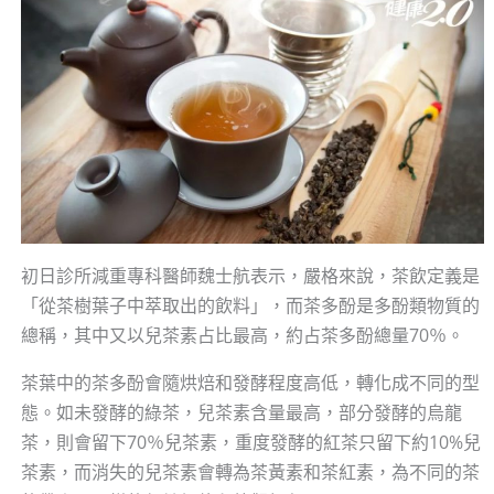
初日診所減重專科醫師魏士航表示，嚴格來說，茶飲定義是
「從茶樹葉子中萃取出的飲料」，而茶多酚是多酚類物質的
總稱，其中又以兒茶素占比最高，約占茶多酚總量70％。
茶葉中的茶多酚會隨烘焙和發酵程度高低，轉化成不同的型
態。如未發酵的綠茶，兒茶素含量最高，部分發酵的烏龍
茶，則會留下70％兒茶素，重度發酵的紅茶只留下約10%兒
茶素，而消失的兒茶素會轉為茶黃素和茶紅素，為不同的茶