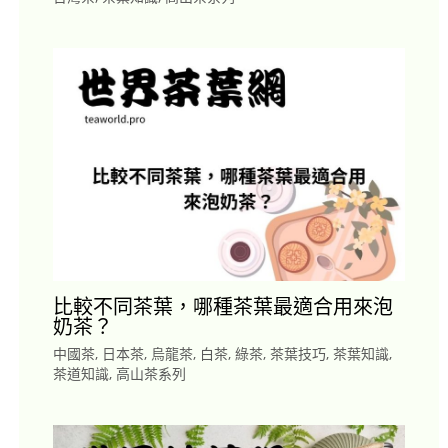
比較不同茶葉，哪種茶葉最適合用來泡
奶茶？
中國茶
,
日本茶
,
烏龍茶
,
白茶
,
綠茶
,
茶葉技巧
,
茶葉知識
,
茶道知識
,
高山茶系列