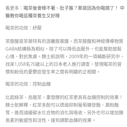
看更多：
喝茶後會睡不著、肚子脹？那是因為你喝錯了！ 中
醫教你喝這種茶養生又好睡
喝茶的功效：紓壓
茶胺酸是茶葉特有的游離胺基酸，而茶胺酸和神經傳導物質
GABA結構極為相似，除了可以降低血壓外，也能幫助放鬆
心情、對抗焦慮。魏士航說明，2009年的一項橫斷研究中，
找來1,058名70歲以上的日本老人進行調查，發現喝茶的習
慣和較低的憂鬱症發生率之間有明顯的正相關。
喝茶的功效：控制血糖
比起綠茶、烏龍茶，重發酵的紅茶更具有血糖控制的效果！
魏士航解釋，紅茶多酚可以透過抑制葡萄糖苷酶、澱粉酶
等，進而減緩碳水化合物的消化與吸收，另外也可以增加胰
島素的敏感性和活性，達到調節血糖的效果。