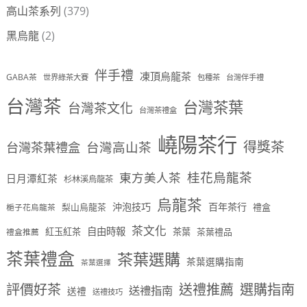
高山茶系列
(379)
黑烏龍
(2)
伴手禮
凍頂烏龍茶
GABA茶
世界綠茶大賽
包種茶
台灣伴手禮
台灣茶
台灣茶葉
台灣茶文化
台灣茶禮盒
嶢陽茶行
得獎茶
台灣茶葉禮盒
台灣高山茶
桂花烏龍茶
東方美人茶
日月潭紅茶
杉林溪烏龍茶
烏龍茶
沖泡技巧
百年茶行
梨山烏龍茶
禮盒
梔子花烏龍茶
茶文化
自由時報
紅玉紅茶
茶葉
茶葉禮品
禮盒推薦
茶葉禮盒
茶葉選購
茶葉選購指南
茶葉選擇
評價好茶
送禮推薦
選購指南
送禮指南
送禮
送禮技巧