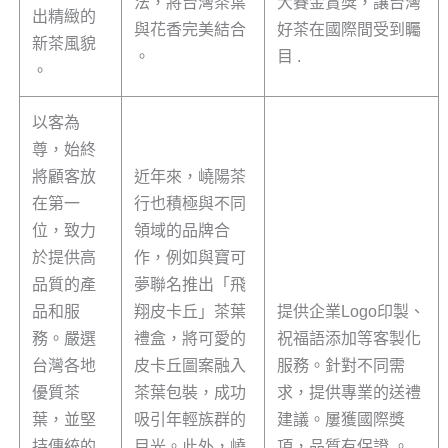
法，將台灣茶葉
大賽金賞獎，讓台灣
出精緻的
與花香完美結合
好茶在國際間受到矚
新茶風貌
。
目 .
。
以客為
尊，始終
將顧客放
近年來，嶢陽茶
在第一
行也積極與不同
位，致力
領域的品牌合
於提供高
作，例如與寶可
品質的產
夢聯名推出「飛
品和服
翔皮卡丘」茶葉
提供企業Logo印製、
務。嚴選
禮盒，將可愛的
祝福語添加等客製化
台灣各地
皮卡丘圖案融入
服務。針對不同需
優質茶
茶葉包裝，成功
求，提供專業的送禮
葉，並堅
吸引年輕族群的
建議。屢獲國際獎
持傳統的
目光。此外，嶢
項，品質有保證 。