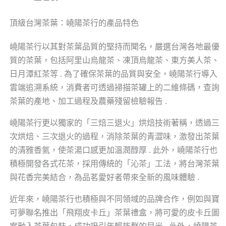
頂級台灣茶葉：嶢陽茶行的產品特色
嶢陽茶行以其對茶葉品質的堅持而聞名，嚴選台灣各地最優
質的茶葉，包括阿里山烏龍茶、凍頂烏龍茶、東方美人茶、
日月潭紅茶等 . 為了確保茶葉的品質與安全，嶢陽茶行導入
雲端追溯系統，消費者可透過掃描茶罐上的二維條碼，查詢
茶葉的產地、加工過程及農藥殘留檢驗報告 .
嶢陽茶行更以獨家的「三焙三退火」烘焙技術著稱，透過三
次烘焙、三次退火的過程，消除茶葉的青澀味，激發出茶葉
的清雅香氣，使茶湯口感更加溫潤醇厚 . 此外，嶢陽茶行也
積極開發各式花茶，採用傳統的「沁茶」工法，將台灣茶葉
與花香完美結合，為品茗愛好者帶來全新的風味體驗 .
近年來，嶢陽茶行也積極與不同領域的品牌合作，例如與寶
可夢聯名推出「飛翔皮卡丘」茶葉禮盒，將可愛的皮卡丘圖
案融入茶葉包裝，成功吸引年輕族群的目光 . 此外，嶢陽茶