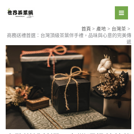
跳
至
主
要
首頁
產地
台灣茶
商務送禮首選：台灣頂級茶葉伴手禮，品味與心意的完美傳
內
遞
容