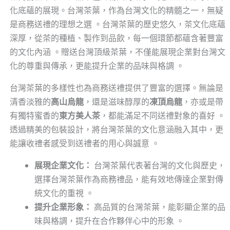
化底蘊的展現。台灣茶葉，作為台灣文化的精髓之一，無疑
是商務送禮的理想之選 。台灣茶葉的歷史悠久，茶文化底蘊
深厚，從茶的種植、製作到品飲，每一個環節都蘊含著豐富
的文化內涵 。贈送台灣頂級茶葉，不僅能展現企業對台灣文
化的尊重與傳承，更能提升企業的品味與格調 。
台灣茶葉的多樣性也為商務送禮提供了豐富的選擇。無論是
清香淡雅的
高山烏龍
，還是滋味醇厚的
凍頂烏龍
，亦或是帶
有獨特蜜香的
東方美人茶
，都能滿足不同送禮對象的喜好 。
透過精美的包裝設計，將台灣茶葉的文化意涵融入其中，更
能讓收禮者感受到送禮者的用心與誠意 。
展現企業文化：
台灣茶葉代表著台灣的文化與歷史，
選擇台灣茶葉作為商務禮品，能有效地傳達企業對傳
統文化的重視 。
提升企業形象：
高品質的台灣茶葉，能彰顯企業的品
味與格調，提升在合作夥伴心中的形象 。