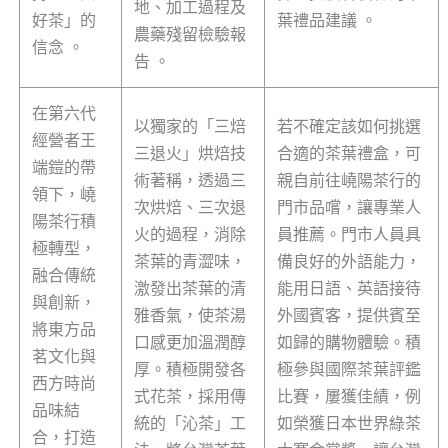
地、加工過程及
好茶」的
葉禮品建議 。
農藥殘留檢驗報
信念 。
告 。
在第六代
以獨家的「三焙
若不確定該如何挑選
經營者王
三退火」烘焙技
合適的茶葉禮盒，可
端鎧的帶
術著稱，透過三
親自前往嶢陽茶行的
領下，嶢
次烘焙、三次退
門市品嚐，讓專業人
陽茶行積
火的過程，消除
員推薦。門市人員具
極轉型，
茶葉的青澀味，
備良好的外語能力，
融合傳統
激發出茶葉的清
能用日語、英語接待
與創新，
雅香氣，使茶湯
外國賓客，提供賓至
將東方品
口感更加溫潤醇
如歸的購物體驗。積
茗文化與
厚。積極開發各
極參與國際茶葉評鑑
西方時尚
式花茶，採用傳
比賽，屢獲佳績，例
品味結
統的「沁茶」工
如榮獲日本世界綠茶
合，打造