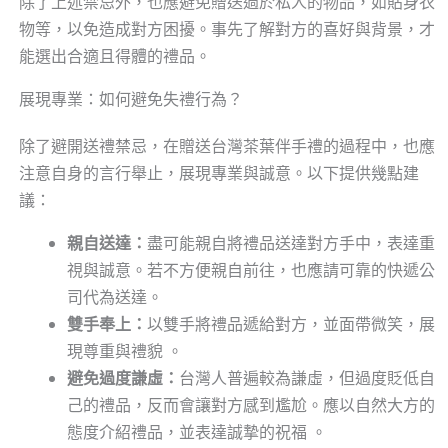
除了上述禁忌外，也應避免贈送過於私人的物品，如貼身衣
物等，以免造成對方困擾。事先了解對方的喜好與背景，才
能選出合適且得體的禮品。
展現專業：如何避免失禮行為？
除了避開送禮禁忌，在贈送台灣茶葉伴手禮的過程中，也應
注意自身的言行舉止，展現專業與誠意。以下提供幾點建
議：
親自送達：
盡可能親自將禮品送達對方手中，表達重
視與誠意。若不方便親自前往，也應請可靠的快遞公
司代為送達。
雙手奉上：
以雙手將禮品遞給對方，並面帶微笑，展
現尊重與禮貌 。
避免過度謙虛：
台灣人普遍較為謙虛，但過度貶低自
己的禮品，反而會讓對方感到尷尬。應以自然大方的
態度介紹禮品，並表達誠摯的祝福 。