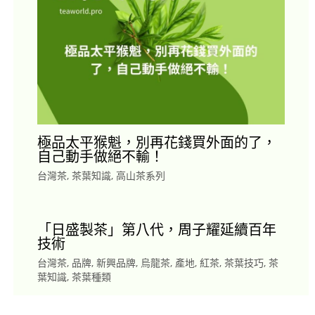
極品太平猴魁，別再花錢買外面的了，
自己動手做絕不輸！
台灣茶
,
茶葉知識
,
高山茶系列
「日盛製茶」第八代，周子耀延續百年
技術
台灣茶
,
品牌
,
新興品牌
,
烏龍茶
,
產地
,
紅茶
,
茶葉技巧
,
茶
葉知識
,
茶葉種類