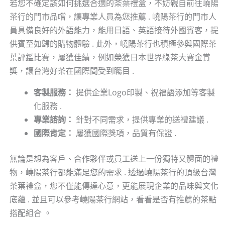
若您不確定該如何挑選合適的茶葉禮盒，不妨親自前往嶢陽
茶行的門市品嚐，讓專業人員為您推薦 . 嶢陽茶行的門市人
員具備良好的外語能力，能用日語、英語接待外國賓客，提
供賓至如歸的購物體驗 . 此外，嶢陽茶行也積極參與國際茶
葉評鑑比賽，屢獲佳績，例如榮獲日本世界綠茶大賽金賞
獎，讓台灣好茶在國際間受到矚目 .
客製服務：
提供企業Logo印製、祝福語添加等客製
化服務 .
專業諮詢：
針對不同需求，提供專業的送禮建議 .
國際肯定：
屢獲國際獎項，品質有保證 .
無論是想為客戶、合作夥伴或員工送上一份獨特又體面的禮
物，嶢陽茶行都能滿足您的需求 . 透過嶢陽茶行的頂級台灣
茶葉禮盒，您不僅能傳達心意，更能展現企業的品味與文化
底蘊 . 並且可以參考嶢陽茶行網站，看看是否有推薦的茶點
搭配組合 。