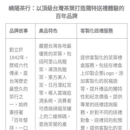
嶢陽茶行：以頂級台灣茶葉打造獨特送禮體驗的
百年品牌
品牌故事
產品特色
客製化送禮服務
嚴選台灣各地最
創立於
優質的茶葉，包
1842年，
提供客製化的茶葉禮
括阿里山烏龍
歷經六代
盒服務，包括在禮盒
茶、凍頂烏龍
傳承，是
上印製企業Logo、添
茶、東方美人
台灣歷史
加客製化的祝福語
茶、日月潭紅茶
最悠久的
等，提升禮品的獨特
等。導入雲端追
茶行之
性和紀念價值。提供
溯系統，消費者
一，始終
專業的送禮諮詢服
可透過掃描茶罐
秉持著
務，針對不同的送禮
上的二維條碼，
「百年堅
對象、送禮目的和預
查詢茶葉的產
持，一口
算，提供客製化的茶