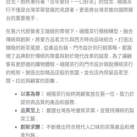
台北，始終秉持著「百年堅持，一口好茶」的信念 . 嶢陽茶
行不僅是台灣茶葉發展的見證者，更是將台灣茶推向國際舞
台的重要推手 .
在第六代經營者王端鎧的帶領下，嶢陽茶行積極轉型，融合
傳統與創新，將東方品茗文化與西方時尚品味結合，打造出
精緻的新茶風貌 . 從產品包裝、門市設計到行銷策略，都展
現了品牌對於傳統的尊重與對於現代改革的誠意 . 為了讓顧
客有更舒適的購物體驗，嶢陽茶行的門市設計跳脫傳統茶行
的框架，營造出如精品店般的氛圍，並在店內保留品茗空
間，拉近與顧客的距離 .
以客為尊：
嶢陽茶行始終將顧客放在第一位，致力於
提供高品質的產品和服務 .
品質至上：
嚴選台灣各地優質茶葉，並堅持傳統的製
茶工藝 .
創新求變：
不斷推出符合現代人口味的茶葉產品和禮
盒包裝 .