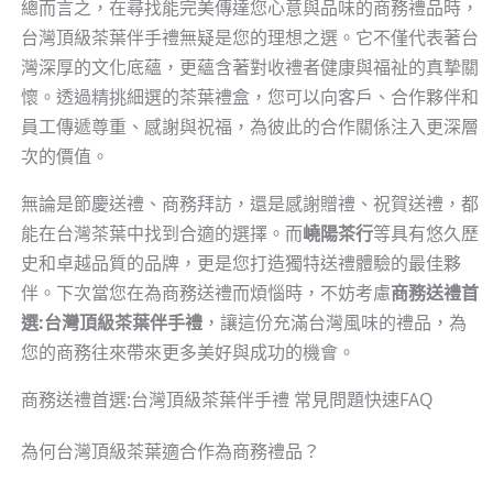
總而言之，在尋找能完美傳達您心意與品味的商務禮品時，
台灣頂級茶葉伴手禮無疑是您的理想之選。它不僅代表著台
灣深厚的文化底蘊，更蘊含著對收禮者健康與福祉的真摯關
懷。透過精挑細選的茶葉禮盒，您可以向客戶、合作夥伴和
員工傳遞尊重、感謝與祝福，為彼此的合作關係注入更深層
次的價值。
無論是節慶送禮、商務拜訪，還是感謝贈禮、祝賀送禮，都
能在台灣茶葉中找到合適的選擇。而
嶢陽茶行
等具有悠久歷
史和卓越品質的品牌，更是您打造獨特送禮體驗的最佳夥
伴。下次當您在為商務送禮而煩惱時，不妨考慮
商務送禮首
選:台灣頂級茶葉伴手禮
，讓這份充滿台灣風味的禮品，為
您的商務往來帶來更多美好與成功的機會。
商務送禮首選:台灣頂級茶葉伴手禮 常見問題快速FAQ
為何台灣頂級茶葉適合作為商務禮品？