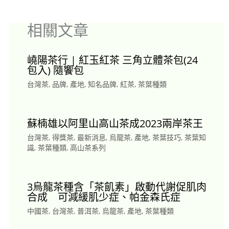
相關文章
嶢陽茶行 | 紅玉紅茶 三角立體茶包(24
包入) 隨饗包
台灣茶
,
品牌
,
產地
,
知名品牌
,
紅茶
,
茶葉種類
蘇楠雄以阿里山高山茶成2023兩岸茶王
台灣茶
,
得獎茶
,
最新消息
,
烏龍茶
,
產地
,
茶葉技巧
,
茶葉知
識
,
茶葉種類
,
高山茶系列
3烏龍茶種含「茶飢素」啟動代謝促肌肉
合成 可減緩肌少症、帕金森氏症
中國茶
,
台灣茶
,
普洱茶
,
烏龍茶
,
產地
,
茶葉種類