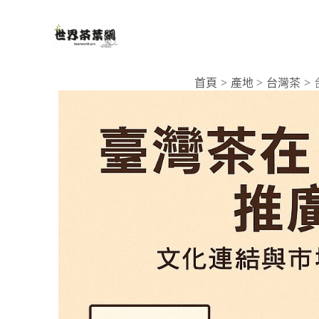
跳
至
主
要
首頁
產地
台灣茶
內
容