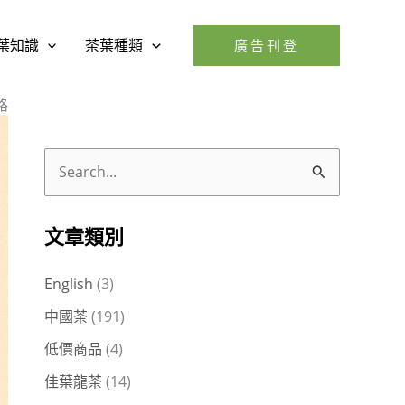
葉知識
茶葉種類
廣告刊登
路
搜
尋
關
文章類別
鍵
English
(3)
字
中國茶
(191)
:
低價商品
(4)
佳葉龍茶
(14)