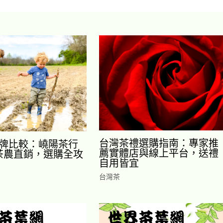
台灣茶禮選購指南：專家推
牌比較：嶢陽茶行
薦實體店與線上平台，送禮
地茶農直銷，選購全攻
自用皆宜
台灣茶