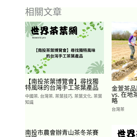
相關文章
【南投茶葉博覽會】尋找獨
特風味的台灣手工茶葉產品
金萱茶品
vs. 在
中國茶
,
台灣茶
,
茶葉技巧
,
茶葉文化
,
茶葉
略
知識
台灣茶
南投市農會辦青山茶冬茶賽