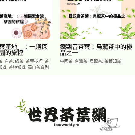
葉產地」：一趟探
鐵觀音茶葉：烏龍茶中的極
園的旅程
品之一
茶
,
白茶
,
綠茶
,
茶葉技巧
,
茶
中國茶
,
台灣茶
,
烏龍茶
,
茶葉知識
知識
,
茶道知識
,
高山茶系列