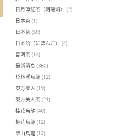
日月潭紅茶（阿薩姆）
(2)
日本茶
(1)
日本茶
(59)
日本語（にほんご）
(4)
普洱茶
(14)
最新消息
(360)
杉林溪烏龍
(12)
東方美人
(19)
東方美人茶
(21)
灣
桂花烏龍
(40)
。
梔花烏龍
(12)
梨山烏龍
(12)