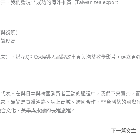
發現**成功的海外推廣（Taiwan tea export
面與說明）
辨識度高
），搭配QR Code導入品牌故事頁與泡茶教學影片，建立更
要代表。在與日本與韓國消費者互動的過程中，我們不只賣茶，
來，無論是實體通路、線上商城、跨國合作，**台灣茶的國際
**將是一場融合文化、美學與永續的長程旅程。
下一篇文章