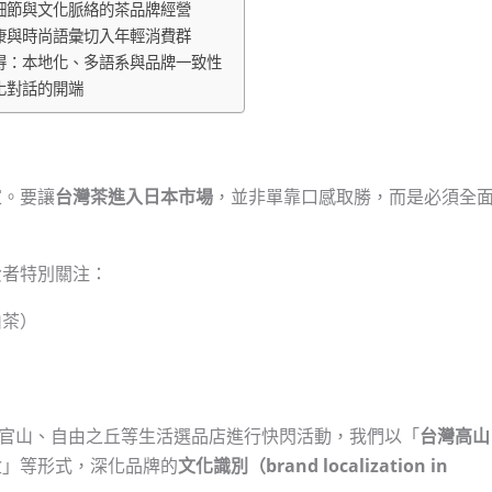
細節與文化脈絡的茶品牌經營
康與時尚語彙切入年輕消費群
得：本地化、多語系與品牌一致性
化對話的開端
家。要讓
台灣茶進入日本市場
，並非單靠口感取勝，而是必須全
費者特別關注：
山茶）
與在代官山、自由之丘等生活選品店進行快閃活動，我們以「
台灣高山
盒」等形式，深化品牌的
文化識別（brand localization in