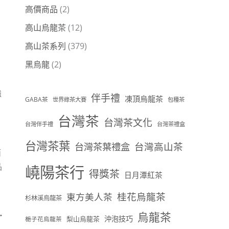
高價商品
(2)
高山烏龍茶
(12)
高山茶系列
(379)
黑烏龍
(2)
強
伴手禮
凍頂烏龍茶
GABA茶
世界綠茶大賽
包種茶
台灣茶
台灣茶文化
台灣伴手禮
台灣茶禮盒
台灣茶葉
台灣茶葉禮盒
台灣高山茶
而
品
嶢陽茶行
得獎茶
日月潭紅茶
桂花烏龍茶
東方美人茶
杉林溪烏龍茶
→
烏龍茶
沖泡技巧
梨山烏龍茶
梔子花烏龍茶