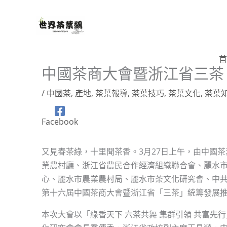
跳
至
主
要
首
內
中國茶商大會暨浙江省三茶
容
/
中國茶
,
產地
,
茶葉報導
,
茶葉技巧
,
茶葉文化
,
茶葉
Facebook
又見春茶綠，十里聞茶香。3月27日上午，由中國
業農村廳、浙江省農民合作經濟組織聯合會、麗水
心、麗水市農業農村局、麗水市茶文化研究會、中
第十六屆中國茶商大會暨浙江省「三茶」統籌發展
本次大會以「綠香天下 六茶共舞 集群引領 共富先