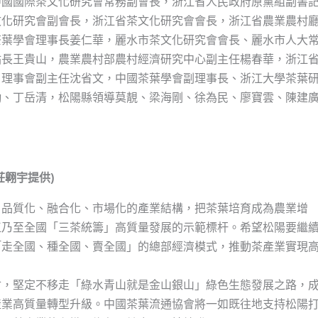
中國國際茶文化研究會常務副會長，浙江省人民政府原黨組副書
文化研究會副會長，浙江省茶文化研究會會長，浙江省農業農村
茶葉學會理事長姜仁華，麗水市茶文化研究會會長、麗水市人大
站長王貴山，農業農村部農村經濟研究中心副主任楊春華，浙江
、理事會副主任沈省文，中國茶葉學會副理事長、浙江大學茶葉
勤、丁岳清，松陽縣領導莫靚、梁海剛、徐為民、廖寶雲、陳建
翺宇提供)
、品質化、融合化、市場化的產業結構，把茶葉培育成為農業增
江乃至全國「三茶統籌」高質量發展的示範標杆。希望松陽要繼
「走全國、種全國、賣全國」的總部經濟模式，推動茶產業實現
會，堅定不移走「綠水青山就是金山銀山」綠色生態發展之路，
產業高質量轉型升級。中國茶葉流通協會將一如既往地支持松陽