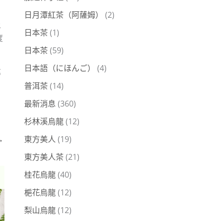
日月潭紅茶（阿薩姆）
(2)
上
日本茶
(1)
度
日本茶
(59)
日本語（にほんご）
(4)
幕
普洱茶
(14)
最新消息
(360)
杉林溪烏龍
(12)
→
東方美人
(19)
東方美人茶
(21)
桂花烏龍
(40)
梔花烏龍
(12)
梨山烏龍
(12)