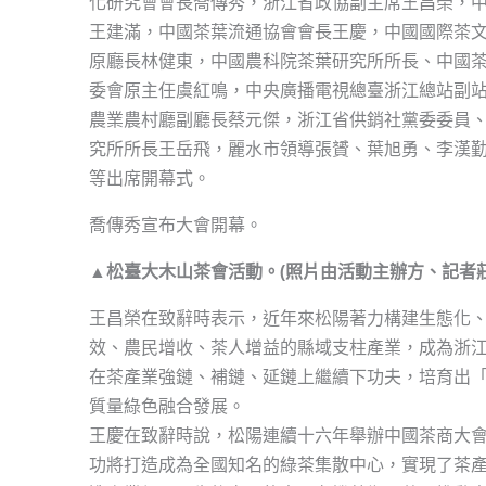
化研究會會長喬傳秀，浙江省政協副主席王昌榮，
王建滿，中國茶葉流通協會會長王慶，中國國際茶
原廳長林健東，中國農科院茶葉研究所所長、中國
委會原主任虞紅鳴，中央廣播電視總臺浙江總站副
農業農村廳副廳長蔡元傑，浙江省供銷社黨委委員
究所所長王岳飛，麗水市領導張贇、葉旭勇、李漢
等出席開幕式。
喬傳秀宣布大會開幕。
▲松臺大木山茶會活動。(照片由活動主辦方、記者莊
王昌榮在致辭時表示，近年來松陽著力構建生態化
效、農民增收、茶人增益的縣域支柱產業，成為浙
在茶產業強鏈、補鏈、延鏈上繼續下功夫，培育出
質量綠色融合發展。
王慶在致辭時說，松陽連續十六年舉辦中國茶商大
功將打造成為全國知名的綠茶集散中心，實現了茶