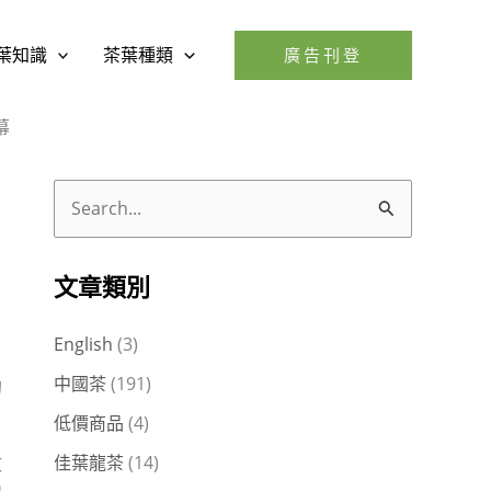
葉知識
茶葉種類
廣告刊登
幕
搜
尋
關
文章類別
鍵
English
(3)
字
中國茶
(191)
的
:
低價商品
(4)
佳葉龍茶
(14)
文