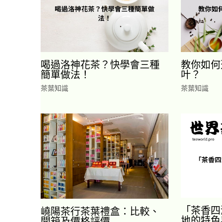
喝過洛神花茶？快學會三種
教你如何
簡單做法！
叶？
茶葉知識
茶葉知識
「茶香四
嶢陽茶行茶葉禮盒：比較、
地的特色
開箱及價格評價