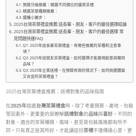
預算分級推薦：精選不同價位的優質茶禮
精選茶葉種類推薦：
選購小撇步：
2025台灣茶葉禮盒推薦:送長輩、朋友、客戶的最佳選擇結論
2025台灣茶葉禮盒推薦:送長輩、朋友、客戶的最佳選擇 常
見問題快速FAQ
Q1: 2025年送長輩茶葉禮盒，有哪些推薦的茶種和注意事
項？
Q2: 2025年送朋友茶葉禮盒，如何選擇才能展現創意與獨特
品味？
Q3: 2025年企業送禮，在預算有限的情況下，如何挑選體面
又合宜的茶葉禮盒？
2025台灣茶葉禮盒推薦：送禮對象的品味指南
在
2025年
挑選
台灣茶葉禮盒
時，除了考量預算、產地、包裝
等因素外，更重要的是瞭解
送禮對象
的
品味
與
喜好
。不同的
對象，適合的茶葉種類、風味、甚至是包裝風格都有所不
同。只有真正投其所好，才能讓這份
茶禮
不僅傳達心意，更