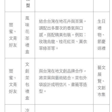
型
風
結合台灣在地花卉與茶葉，
生日
閨
味
調配出多層次的香氣與口
禮
蜜、
花
感，搭配精美包裝。例如：
物、
文青
茶
玫瑰烏龍、桂花紅茶、薰衣
節慶
好友
禮
草綠茶等。
送禮
盒
文
藝文
閨
創
與台灣在地文創品牌合作，
展
蜜、
茶
將茶葉與藝術結合。茶包外
覽、
文青
包
袋設計成明信片、書籤等造
文創
好友
禮
型。
市集
盒
冷