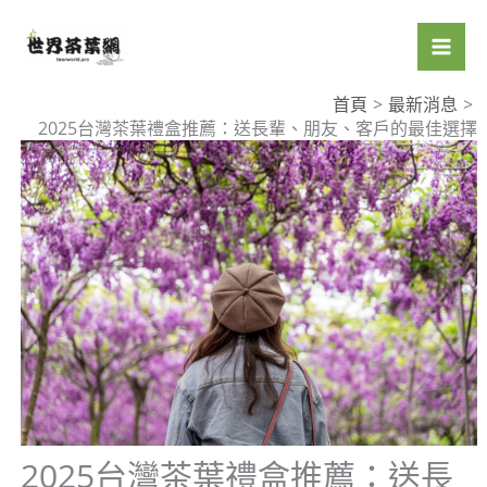
跳
至
主
要
首頁
最新消息
2025台灣茶葉禮盒推薦：送長輩、朋友、客戶的最佳選擇
內
容
2025台灣茶葉禮盒推薦：送長