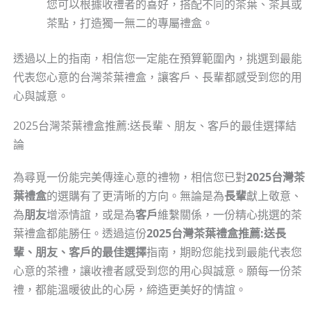
您可以根據收禮者的喜好，搭配不同的茶葉、茶具或
茶點，打造獨一無二的專屬禮盒。
透過以上的指南，相信您一定能在預算範圍內，挑選到最能
代表您心意的台灣茶葉禮盒，讓客戶、長輩都感受到您的用
心與誠意。
2025台灣茶葉禮盒推薦:送長輩、朋友、客戶的最佳選擇結
論
為尋覓一份能完美傳達心意的禮物，相信您已對
2025台灣茶
葉禮盒
的選購有了更清晰的方向。無論是為
長輩
獻上敬意、
為
朋友
增添情誼，或是為
客戶
維繫關係，一份精心挑選的茶
葉禮盒都能勝任。透過這份
2025台灣茶葉禮盒推薦:送長
輩、朋友、客戶的最佳選擇
指南，期盼您能找到最能代表您
心意的茶禮，讓收禮者感受到您的用心與誠意。願每一份茶
禮，都能溫暖彼此的心房，締造更美好的情誼。