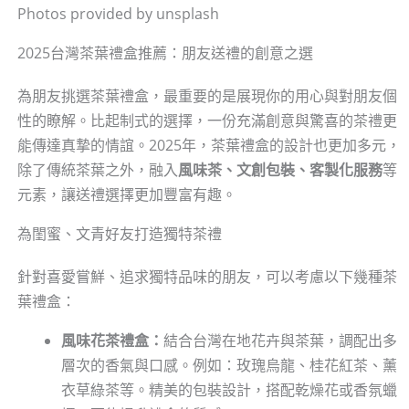
Photos provided by unsplash
2025台灣茶葉禮盒推薦：朋友送禮的創意之選
為朋友挑選茶葉禮盒，最重要的是展現你的用心與對朋友個
性的瞭解。比起制式的選擇，一份充滿創意與驚喜的茶禮更
能傳達真摯的情誼。2025年，茶葉禮盒的設計也更加多元，
除了傳統茶葉之外，融入
風味茶、文創包裝、客製化服務
等
元素，讓送禮選擇更加豐富有趣。
為閨蜜、文青好友打造獨特茶禮
針對喜愛嘗鮮、追求獨特品味的朋友，可以考慮以下幾種茶
葉禮盒：
風味花茶禮盒：
結合台灣在地花卉與茶葉，調配出多
層次的香氣與口感。例如：玫瑰烏龍、桂花紅茶、薰
衣草綠茶等。精美的包裝設計，搭配乾燥花或香氛蠟