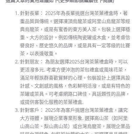
這篇文章的實用建議如下(更多細節請繼續往下閱讀)
針對長輩： 2025年為長輩挑選台灣茶葉禮盒時，著
重品質與傳統。選擇凍頂烏龍茶或阿里山烏龍茶等經
典烏龍茶，或是有蜜香的東方美人茶。包裝上選擇穩
重、大方的設計，例如傳統陶瓷罐或木盒，並考慮信
譽良好、歷史悠久的品牌，或是具有一定等級的比賽
茶，以表達敬重。
針對朋友： 為朋友選擇2025台灣茶葉禮盒時，可以
更活潑多元. 考慮方便沖泡的茶包禮盒或風味花茶，
滿足年輕族群喜歡嘗鮮的心理。包裝設計上選擇具設
計感、文創感的風格，色彩鮮明活潑，或是有特色的
茶罐或茶具。可考慮網路口碑佳、具話題性的品牌，
或提供客製化服務的茶葉禮盒.
針對客戶： 2025年為客戶挑選台灣茶葉禮盒，講究
大方得體，展現企業專業形象. 選擇高山茶（如阿里
山高山茶、梨山高山茶）或台灣烏龍茶，展現企業品