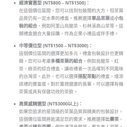
經濟實惠型 (NT$800 – NT$1500)：
在這個價位區間，您可以找到包裝簡約大方，但茶葉
品質仍有一定水準的禮盒。推薦選擇
單品茶葉
或
小包
裝的組合
，例如阿里山烏龍茶、杉林溪高山茶等。這
類禮盒適合大量採購，作為企業小禮品或伴手禮。
中等價位型 (NT$1500 – NT$3000)：
這個價位區間的選擇更加多元，禮盒包裝設計也更精
緻。您可以考慮
多種茶葉的組合
，例如烏龍茶、紅
茶、綠茶的綜合禮盒，讓收禮者一次品嚐到不同風味
的台灣茶。此外，也可以選擇
搭配茶點
的禮盒，增添
送禮的豐富度。對於重視健康的長輩，可以選擇有機
茶葉或具有保健功效的茶飲。
高質感精選型 (NT$3000以上)：
如果您追求的是頂級的茶葉品質與精美的包裝設計，
這個價位區間將能滿足您的需求。推薦選擇
比賽茶
、
老茶
或
稀有茶種
，例如凍頂烏龍茶、東方美人茶等。