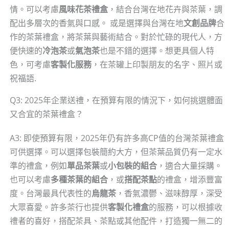
情。可以考慮
風味花茶禮盒
，結合台灣在地花卉與茶葉，調
配出多層次的香氣與口感。 或是選擇與台灣在地
文創品牌
合
作的茶葉禮盒，將茶葉與藝術結合。對於忙碌的現代人，方
便快速的
冷泡茶
或
氣泡茶
也是不錯的選擇。想更具個人特
色，可考慮
客製化服務
，在茶罐上印製朋友的名字、照片或
祝福語.
Q3: 2025年企業送禮，在預算有限的情況下，如何挑選體面
又合宜的茶葉禮盒？
A3: 即使預算有限，2025年仍有許多高CP值的台灣茶葉禮盒
可供選擇。可以選擇包裝簡約大方，但茶葉品質仍有一定水
準的禮盒，例如
單品茶葉
或
小包裝的組合
，適合大量採購。
也可以考慮
多種茶葉的組合
，或
搭配茶點
的禮盒，增添豐富
度。台灣最具代表性的
烏龍茶
，香氣濃鬱、滋味醇厚，深受
大眾喜愛。許多茶行也提供
客製化禮盒
的服務，可以根據收
禮者的喜好，搭配茶具、茶點或其他配件，打造獨一無二的