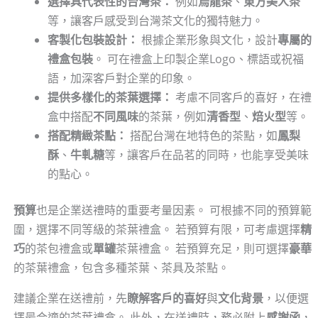
選擇具代表性的台灣茶：
例如
烏龍茶
、
東方美人茶
等，讓客戶感受到台灣茶文化的獨特魅力。
客製化包裝設計：
根據企業形象與文化，設計
專屬的
禮盒包裝
。 可在禮盒上印製企業Logo、標語或祝福
語，加深客戶對企業的印象。
提供多樣化的茶葉選擇：
考慮不同客戶的喜好，在禮
盒中搭配
不同風味
的茶葉，例如
清香型
、
焙火型
等。
搭配精緻茶點：
搭配台灣在地特色的茶點，如
鳳梨
酥
、
牛軋糖
等，讓客戶在品茗的同時，也能享受美味
的點心。
預算
也是企業送禮時的重要考量因素。 可根據不同的預算範
圍，選擇不同等級的茶葉禮盒。 若預算有限，可考慮選擇
精
巧
的茶包禮盒或
單罐
茶葉禮盒。 若預算充足，則可選擇
豪華
的茶葉禮盒，包含多種茶葉、茶具及茶點。
建議企業在送禮前，先
瞭解客戶的喜好
與
文化背景
，以便選
擇最合適的茶葉禮盒。 此外，在送禮時，務必附上
感謝函
，