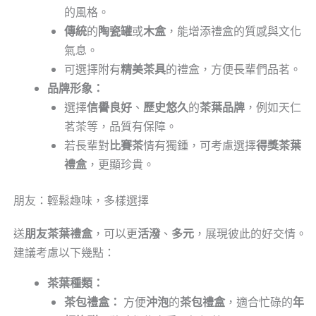
的風格。
傳統
的
陶瓷罐
或
木盒
，能增添禮盒的質感與文化
氣息。
可選擇附有
精美茶具
的禮盒，方便長輩們品茗。
品牌形象：
選擇
信譽良好
、
歷史悠久
的
茶葉品牌
，例如天仁
茗茶等，品質有保障。
若長輩對
比賽茶
情有獨鍾，可考慮選擇
得獎茶葉
禮盒
，更顯珍貴。
朋友：輕鬆趣味，多樣選擇
送
朋友茶葉禮盒
，可以更
活潑
、
多元
，展現彼此的好交情。
建議考慮以下幾點：
茶葉種類：
茶包禮盒：
方便
沖泡
的
茶包禮盒
，適合忙碌的
年