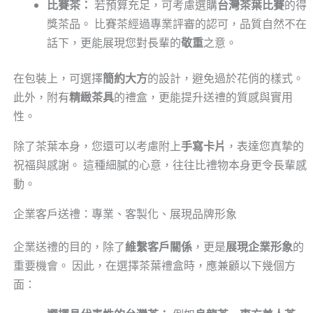
比賽茶：
若預算充足，可考慮選購
台灣茶葉比賽
的得
獎茶品。 比賽茶經過專業評審的認可，品質自然不在
話下，更能展現您對長輩的
敬重
之意。
在包裝上，可選擇
簡約大方
的設計，避免過於花俏的樣式。
此外，附有
精緻茶具
的禮盒，更能提升送禮的質感與實用
性。
除了茶葉本身，您還可以考慮附上
手寫卡片
，表達您真摯的
祝福與感謝。 這種細膩的心意，往往比禮物本身更令長輩感
動。
企業客戶送禮：專業、客製化、展現品牌形象
企業送禮的目的，除了
維繫客戶關係
，更是
展現企業形象
的
重要機會。 因此，在選擇茶葉禮盒時，應兼顧以下幾個方
面：