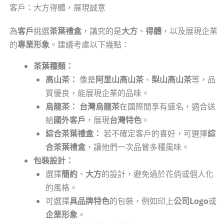
客戶：大方得體，展現誠意
為
客戶
挑選
茶葉禮盒
，講究的是
大方
、
得體
，以及展現企業
的
專業形象
。建議考慮以下幾點：
茶葉種類：
高山茶：
像是
阿里山高山茶
、
梨山高山茶
等，品
質優良，能展現企業的品味。
烏龍茶：
台灣烏龍茶
在國際間享有盛名，適合送
給
國外客戶
，展現
台灣特色
。
綜合茶葉禮盒：
若不確定客戶的喜好，可選擇
綜
合茶葉禮盒
，讓他們一次品嘗多種風味。
包裝設計：
選擇
簡約
、
大方
的設計，避免過於花俏或個人化
的風格。
可選擇
具品牌特色
的包裝，例如印上
公司Logo
或
企業形象
。