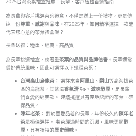
2025台灣茶葉禮盒推薦：長輩、客戶送禮首選指南
為長輩與客戶挑選茶葉禮盒，不僅是送上一份禮物，更是傳
達一份
尊重、感謝
與
品味
。在2025年，如何精準選擇一款能
代表您心意的茶葉禮盒呢？
長輩送禮：穩重、經典、高品質
為長輩挑選禮盒，應著重
茶葉的品質
與
品牌信譽
。長輩通常
偏好傳統風味，因此可選擇以下幾種茶葉：
台灣高山烏龍茶：
選擇來自
阿里山
、
梨山
等高海拔茶
區的烏龍茶，其茶湯
香氣清 উচ্চ、滋味醇厚
，是長輩
們喜愛的經典款。 建議挑選具有產地認證的茶葉，確
保品質。
陳年老茶：
對於喜愛品茗的長輩，年份較久的
陳年老
茶
是極佳選擇。 老茶經過時間的沉澱，風味更顯
醇
厚
，具有獨特的
歷史韻味
。