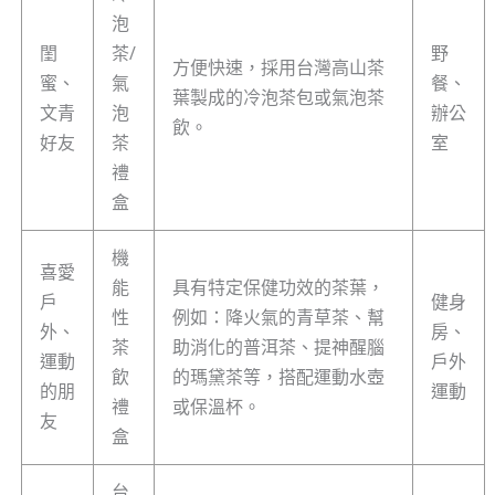
泡
閨
茶/
野
方便快速，採用台灣高山茶
蜜、
氣
餐、
葉製成的冷泡茶包或氣泡茶
文青
泡
辦公
飲。
好友
茶
室
禮
盒
機
喜愛
能
具有特定保健功效的茶葉，
戶
健身
性
例如：降火氣的青草茶、幫
外、
房、
茶
助消化的普洱茶、提神醒腦
運動
戶外
飲
的瑪黛茶等，搭配運動水壺
的朋
運動
禮
或保溫杯。
友
盒
台