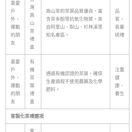
喜愛
灣
戶
高山茶的茶葉品質優良，富
品
高
外、
含茶多酚等抗氧化物質。來
茗、
山
運動
自阿里山、梨山、杉林溪等
長輩
茶
的朋
知名產區。
送禮
禮
友
盒
喜愛
有
戶
機
注重
通過有機認證的茶葉，確保
外、
茶
健
生產過程不使用農藥及化學
運動
葉
康、
肥料。
的朋
禮
養生
友
盒
客製化茶禮選項
客