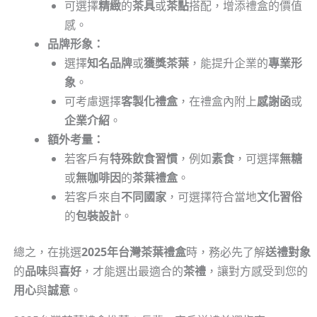
可選擇
精緻
的
茶具
或
茶點
搭配，增添禮盒的價值
感。
品牌形象：
選擇
知名品牌
或
獲獎茶葉
，能提升企業的
專業形
象
。
可考慮選擇
客製化禮盒
，在禮盒內附上
感謝函
或
企業介紹
。
額外考量：
若客戶有
特殊飲食習慣
，例如
素食
，可選擇
無糖
或
無咖啡因
的
茶葉禮盒
。
若客戶來自
不同國家
，可選擇符合當地
文化習俗
的
包裝設計
。
總之，在挑選
2025年台灣茶葉禮盒
時，務必先了解
送禮對象
的
品味
與
喜好
，才能選出最適合的
茶禮
，讓對方感受到您的
用心
與
誠意
。