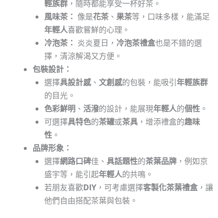
輕族群
，隨時都能享受一杯好茶。
風味茶：
像是
花茶
、
果茶
等，口味多樣，能滿足
年輕人
喜歡嘗鮮的心理。
冷泡茶：
炎炎夏日，
冷泡茶禮盒
也是不錯的選
擇，清涼解渴又方便。
包裝設計：
選擇
具設計感
、
文創感
的包裝，能吸引
年輕族群
的目光。
色彩鮮明
、
活潑
的設計，能展現
年輕人
的
個性
。
可選擇
具特色
的
茶罐
或
茶具
，增添禮盒的
趣味
性
。
品牌形象：
選擇
網路口碑
佳、
具話題性
的
茶葉品牌
，例如京
盛宇等，能引起
年輕人
的共鳴。
若朋友喜歡
DIY
，可考慮選擇
客製化茶葉禮盒
，讓
他們自由搭配茶葉與包裝。