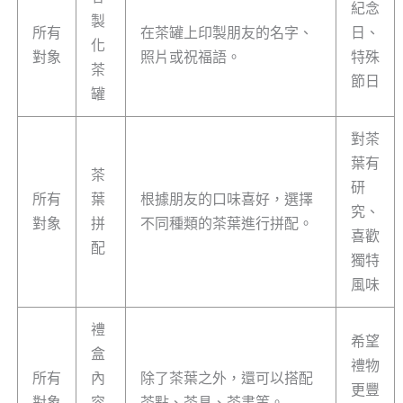
紀念
製
所有
在茶罐上印製朋友的名字、
日、
化
對象
照片或祝福語。
特殊
茶
節日
罐
對茶
葉有
茶
研
所有
葉
根據朋友的口味喜好，選擇
究、
對象
拼
不同種類的茶葉進行拼配。
喜歡
配
獨特
風味
禮
希望
盒
禮物
所有
內
除了茶葉之外，還可以搭配
更豐
對象
容
茶點、茶具、茶書等。