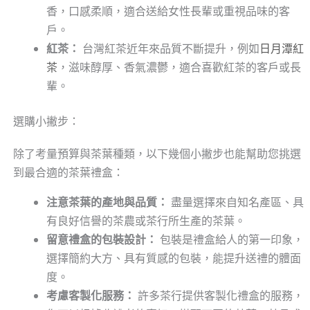
香，口感柔順，適合送給女性長輩或重視品味的客
戶。
紅茶：
台灣紅茶近年來品質不斷提升，例如
日月潭紅
茶
，滋味醇厚、香氣濃鬱，適合喜歡紅茶的客戶或長
輩。
選購小撇步：
除了考量預算與茶葉種類，以下幾個小撇步也能幫助您挑選
到最合適的茶葉禮盒：
注意茶葉的產地與品質：
盡量選擇來自知名產區、具
有良好信譽的茶農或茶行所生產的茶葉。
留意禮盒的包裝設計：
包裝是禮盒給人的第一印象，
選擇簡約大方、具有質感的包裝，能提升送禮的體面
度。
考慮客製化服務：
許多茶行提供客製化禮盒的服務，