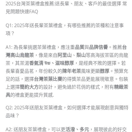
2025台灣茶葉禮盒推薦:送長輩、朋友、客戶的最佳選擇 常
見問題快速FAQ
Q1: 2025年送長輩茶葉禮盒，有哪些推薦的茶種和注意事
項？
A1: 為長輩挑選茶葉禮盒，應注重
品質
與
品牌信譽
。推薦
台
灣高山烏龍茶
，像是來自
阿里山
、
梨山
等高海拔茶區的烏龍
茶，其茶湯
香氣清 উচ্চ、滋味醇厚
，是經典不敗的選擇。若
長輩喜愛品茗，年份較久的
陳年老茶
風味更顯
醇厚
。預算充
足的話，選擇
台灣茶葉比賽
的得獎茶品更能展現敬意。包裝
上選擇
簡約大方
的設計，避免過於花俏的樣式，附有
精緻茶
具
的禮盒更能提升質感.
Q2: 2025年送朋友茶葉禮盒，如何選擇才能展現創意與獨特
品味？
A2: 送朋友茶葉禮盒，可以更
活潑、多元
，展現彼此的好交