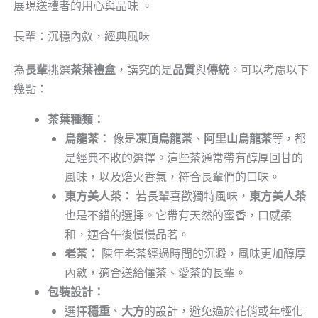
展現送禮者的用心與品味 。
長輩：沉穩內斂，經典風味
為
長輩
挑選
茶葉禮盒
，講究的是
品質
與
傳統
。可以考慮以下
幾點：
茶葉種類：
烏龍茶：
像是
凍頂烏龍茶
、
阿里山烏龍茶
等，都
是經典不敗的選擇。這些茶通常帶有醇厚回甘的
風味，以及焙火香氣，符合長輩們的口味。
東方美人茶：
若長輩喜歡獨特風味，
東方美人茶
也是不錯的選擇。它帶有天然的蜜香，口感柔
和，適合午後慢慢品茗。
老茶：
陳年老茶經過時間的沉澱，風味更加醇厚
內斂，適合送給懂茶、愛茶的長輩。
包裝設計：
選擇
穩重
、
大方
的設計，避免過於花俏或年輕化