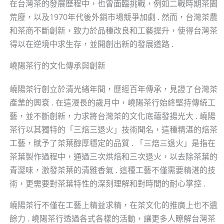
在台灣茶的發展歷程中，也曾面臨挑戰，例如二戰時期茶園
荒廢，以及1970年代後外銷市場競爭加劇 . 然而，台灣茶農
和茶商不斷創新，致力於品種改良和工藝提升，使得台灣茶
得以在逆境中求生存，並開創出新的發展道路 .
嶢陽茶行的文化傳承與創新
嶢陽茶行創立於清光緒年間，歷經百年傳承，見證了台灣茶
產業的興衰 . 在這漫長的歲月中，嶢陽茶行始終堅持傳統工
藝，並不斷創新，力求將台灣茶的文化底蘊發揚光大 . 嶢陽
茶行以其獨特的「三焙三退火」技術聞名，這種精湛的焙茶
工藝，賦予了茶葉醇厚穩定的品質 . 「三焙三退火」是指在
茶葉製作過程中，通過三次烘焙和三次退火，以去除茶葉的
青澀味，激發茶葉的清雅香氣 . 這種工藝不僅需要精湛的技
術，更需要對茶葉特性的深刻理解和對時間的耐心掌控 .
嶢陽茶行不僅在工藝上精益求精，在茶文化的推廣上也不遺
餘力 . 嶢陽茶行透過各式各樣的活動，讓更多人瞭解台灣茶