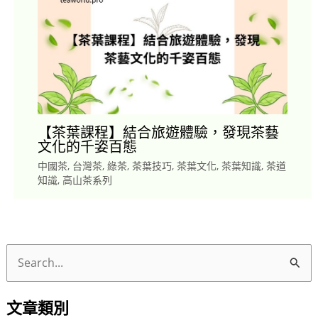
【茶葉課程】結合旅遊體驗，發現茶藝
文化的千姿百態
中國茶
,
台灣茶
,
綠茶
,
茶葉技巧
,
茶葉文化
,
茶葉知識
,
茶道
知識
,
高山茶系列
搜
尋
文章類別
關