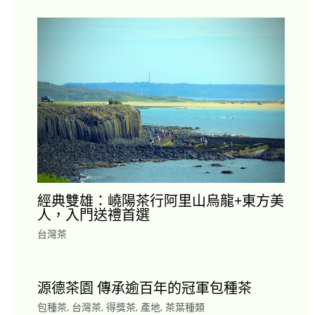
經典雙雄：嶢陽茶行阿里山烏龍+東方美
人，入門送禮首選
台灣茶
源德茶園 傳承逾百年的冠軍包種茶
包種茶
,
台灣茶
,
得獎茶
,
產地
,
茶葉種類