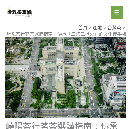
跳
至
主
要
首頁
產地
台灣茶
嶢陽茶行茗茶選購指南：傳承「三焙三退火」的文化伴手禮
內
容
嶢陽茶行茗茶選購指南：傳承