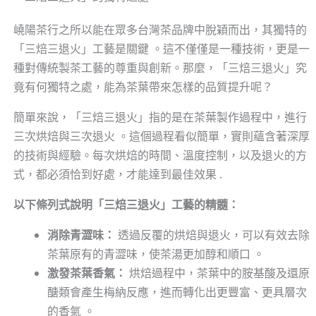
嶢陽茶行之所以能在眾多台灣茶品牌中脫穎而出，其獨特的
「三焙三退火」工藝是關鍵 。這不僅僅是一種技術，更是一
種對傳統製茶工藝的尊重與創新。那麼，「三焙三退火」究
竟有何獨特之處，能為茶葉帶來怎樣的品質提升呢？
簡單來說，「三焙三退火」指的是在茶葉製作過程中，進行
三次烘焙與三次退火 。這個過程看似簡單，實則蘊含著深厚
的技術與經驗。每次烘焙的時間、溫度控制，以及退火的方
式，都必須恰到好處，才能達到最佳效果 .
以下條列式說明「三焙三退火」工藝的精髓：
消除青澀味：
透過反覆的烘焙與退火，可以有效去除
茶葉原有的青澀味，使茶湯更加醇和順口 。
激發茶葉香氣：
烘焙過程中，茶葉中的胺基酸及還原
醣類會產生梅納反應，進而轉化出更豐富、更具層次
的香氣 。