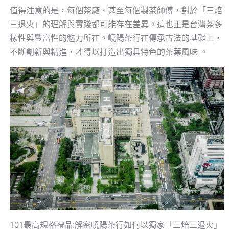
值得注意的是，每個茶廠、甚至每個製茶師傅，對於「三焙
三退火」的理解與實踐都可能存在差異。這也正是台灣茶多
樣性與豐富性的魅力所在。嶢陽茶行在傳承古法的基礎上，
不斷創新與精進，才得以打造出獨具特色的茶葉風味 。
101最高規格禮品:解密嶢陽茶行如何以獨家「三焙三退火」