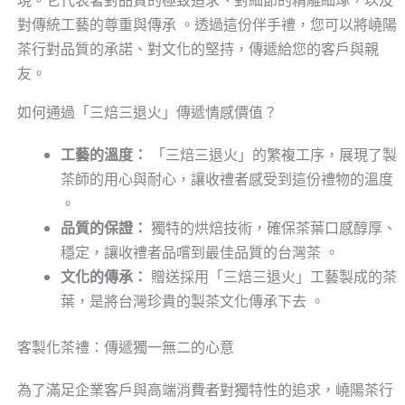
現。它代表著對品質的極致追求、對細節的精雕細琢，以及
對傳統工藝的尊重與傳承 。透過這份伴手禮，您可以將嶢陽
茶行對品質的承諾、對文化的堅持，傳遞給您的客戶與親
友。
如何通過「三焙三退火」傳遞情感價值？
工藝的溫度：
「三焙三退火」的繁複工序，展現了製
茶師的用心與耐心，讓收禮者感受到這份禮物的溫度
。
品質的保證：
獨特的烘焙技術，確保茶葉口感醇厚、
穩定，讓收禮者品嚐到最佳品質的台灣茶 。
文化的傳承：
贈送採用「三焙三退火」工藝製成的茶
葉，是將台灣珍貴的製茶文化傳承下去 。
客製化茶禮：傳遞獨一無二的心意
為了滿足企業客戶與高端消費者對獨特性的追求，嶢陽茶行