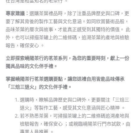
在台灣是相當知名的老茶行 。
專家建議：
選購茶葉禮品時，除了注重品牌歷史與口碑，更
要了解其背後的製作工藝與文化意涵。如同欣賞藝術品般，
品味茶葉的層次與故事，才能真正感受到其獨特的價值。 此
外，也可以掃描茶罐上的二維條碼，追溯茶葉的產地與檢驗
報告，確保安心 。
立即探索嶢陽茶行的茗茶系列，為您的重要時刻，獻上一份
獨具品味的文化伴手禮。
掌握嶢陽茶行茗茶選購要點，讓您送禮自用皆能品味傳承
「三焙三退火」的文化伴手禮。
選購時，瞭解品牌歷史與口碑外，更要關注「三焙三
退火」等製作工藝，感受其文化意涵與匠心精神 。
若不熟悉茶葉，可掃描茶罐上的二維條碼追溯產地與
檢驗報告，確保安心 ；或親臨嶢陽茶行門市試飲，由
專業人員推薦 。