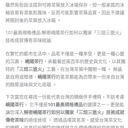
雖然有些說法提到可將茶葉放入冰箱保存，但一般家庭的冰
箱容易有濕氣和異味，反而可能影響茶葉品質，因此不建議
將開封後的茶葉放入冰箱 。
101最高規格禮品:解密嶢陽茶行如何以獨家「三焙三退火」
技術成就傳奇茶味結論
在繁忙的都市生活中，品茗不僅是一種享受，更是一種心靈
的沉澱。
嶢陽茶行
，承載著近兩百年的歷史與文化，以其獨
特的
「三焙三退火」
工藝，在台灣茶葉中獨樹一幟 。 無論
是自用或贈禮，
嶢陽茶行
的茗茶都能為您帶來一份來自台灣
的醇厚滋味與文化底蘊 。
下次當您在尋找一份能代表台灣的精緻伴手禮時，不妨考慮
嶢陽茶行
。 它不僅是
101最高規格禮品
的選擇之一，更是能
讓您深入
解密嶢陽茶行如何以獨家「三焙三退火」技術成就
傳奇茶味
的絕佳途徑 。 透過品嚐其茗茶，感受台灣茶文化
的精髓，並將這份獨特的情感與文化價值傳遞給您的親友與