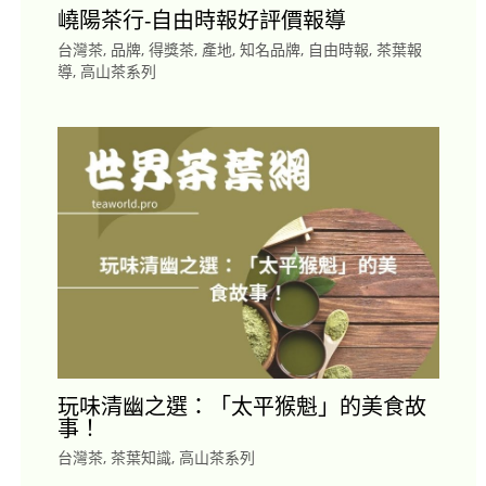
嶢陽茶行-自由時報好評價報導
台灣茶
,
品牌
,
得獎茶
,
產地
,
知名品牌
,
自由時報
,
茶葉報
導
,
高山茶系列
玩味清幽之選：「太平猴魁」的美食故
事！
台灣茶
,
茶葉知識
,
高山茶系列