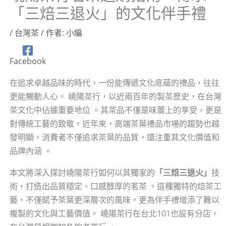
「三焙三退火」的文化伴手禮
/
台灣茶
/ 作者:
小編
Facebook
在追求卓越品味的時代，一份能傳遞文化底蘊的禮品，往往
更能觸動人心。 嶢陽茶行，以近兩百年的製茶歷史，在台灣
茶文化中佔據重要地位 。其茶品不僅是味蕾上的享受，更是
對傳統工藝的致敬。近年來，高端茶葉禮品市場的趨勢也越
發明顯，消費者不僅追求茶葉的品質，還注重其文化價值和
品牌內涵 。
本文將深入探討嶢陽茶行如何以其獨家的
「三焙三退火」
技
術，打造出品質穩定、口感醇厚的茗茶 。這種獨特的焙茶工
藝，不僅賦予茶葉更深層次的風味，更為伴手禮增添了難以
複製的文化與工藝價值。 嶢陽茶行在台北101也設有分店，