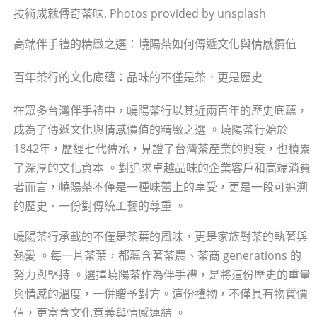
技術成就傳奇茶味. Photos provided by unsplash
高端伴手禮的精緻之選：嶢陽茶如何傳遞文化與情感價值
百年茶行的文化底蘊：品味的不僅是茶，更是歷史
在眾多台灣伴手禮中，嶢陽茶行以其近兩百年的歷史底蘊，
成為了傳遞文化與情感價值的精緻之選 。嶢陽茶行始於
1842年，歷經七代傳承，見證了台灣茶產業的興衰，也積累
了深厚的文化資本 。對追求卓越品味的企業客戶和高端消費
者而言，嶢陽茶不僅是一種味蕾上的享受，更是一段可追溯
的歷史、一份對傳統工藝的尊重 。
嶢陽茶行承載的不僅是茶葉的風味，更是家族對茶的執著與
熱愛 。每一片茶葉，都蘊含著茶農、茶商 generations 的
努力與堅持 。選擇嶢陽茶作為伴手禮，是將這份歷史的重量
與情感的溫度，一併贈予對方。這份禮物，不僅具有物質價
值，更富含文化意義與情感連結 。