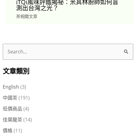
iTQi風味評鑑揭祕：米其林廚師如何盲
測出台灣之光？
茶相關文章
搜
尋
文章類別
關
鍵
English
(3)
字
中國茶
(191)
:
低價商品
(4)
佳葉龍茶
(14)
價格
(11)