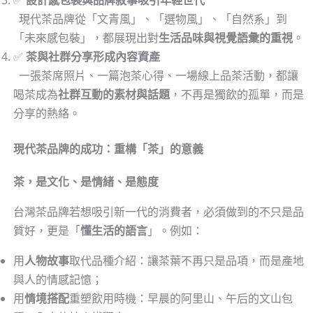
✅
設計感包裝與品牌敘事吸引年輕世代
現代茶品牌從「文青風」、「選物風」、「自然系」到
「未來感包裝」，都展現出對
生活品味與視覺語彙的重視
。
✅
茶與社群分享形成內容資產
一張茶席照片、一篇泡茶心得、一場線上品茶活動，都讓
喝茶成為
社群互動的素材與話題
，不再是獨飲的孤單，而是
分享的熱絡。
現代茶品牌的成功：重構「茶」的意義
茶，是文化、是情緒、是態度
台灣茶品牌若想吸引新一代的消費者，必須做到的不只是品
質好，更是「
懂生活的語言
」。例如：
用
人物故事
取代品種介紹：讓茶葉不再只是品項，而是產地
與人的情感記憶；
用
情境搭配
重塑飲用時機：早晨的阿里山、午后的文山包