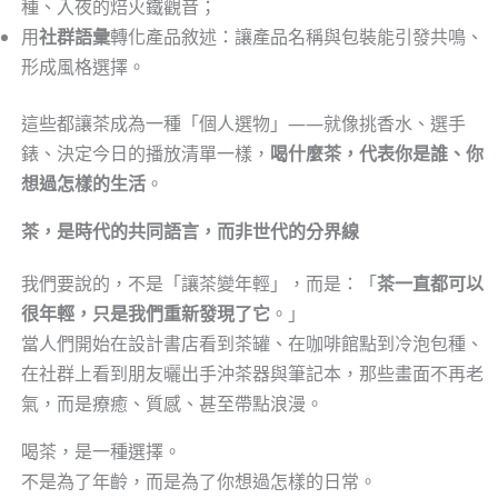
種、入夜的焙火鐵觀音；
用
社群語彙
轉化產品敘述：讓產品名稱與包裝能引發共鳴、
形成風格選擇。
這些都讓茶成為一種「個人選物」——就像挑香水、選手
錶、決定今日的播放清單一樣，
喝什麼茶，代表你是誰、你
想過怎樣的生活
。
茶，是時代的共同語言，而非世代的分界線
我們要說的，不是「讓茶變年輕」，而是：「
茶一直都可以
很年輕，只是我們重新發現了它
。」
當人們開始在設計書店看到茶罐、在咖啡館點到冷泡包種、
在社群上看到朋友曬出手沖茶器與筆記本，那些畫面不再老
氣，而是療癒、質感、甚至帶點浪漫。
喝茶，是一種選擇。
不是為了年齡，而是為了你想過怎樣的日常。