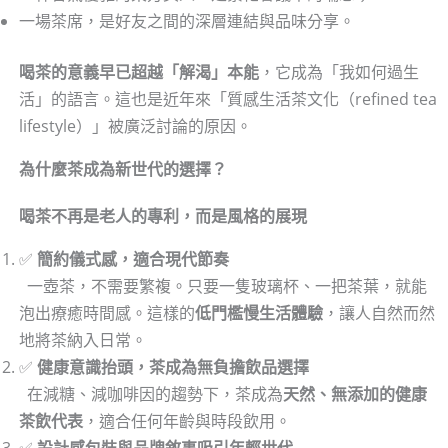
一場茶席，是好友之間的深層連結與品味分享。
喝茶的意義早已超越「解渴」本能
，它成為「我如何過生
活」的語言。這也是近年來「質感生活茶文化（refined tea
lifestyle）」被廣泛討論的原因。
為什麼茶成為新世代的選擇？
喝茶不再是老人的專利，而是風格的展現
✅
簡約儀式感，適合現代節奏
一壺茶，不需要繁複。只要一隻玻璃杯、一把茶葉，就能
泡出療癒時間感。這樣的
低門檻慢生活體驗
，讓人自然而然
地將茶納入日常。
✅
健康意識抬頭，茶成為無負擔飲品選擇
在減糖、減咖啡因的趨勢下，茶成為
天然、無添加的健康
茶飲代表
，適合任何年齡與時段飲用。