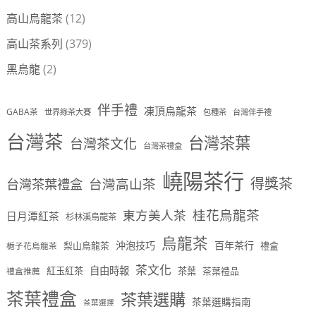
高山烏龍茶
(12)
高山茶系列
(379)
黑烏龍
(2)
伴手禮
凍頂烏龍茶
GABA茶
世界綠茶大賽
包種茶
台灣伴手禮
台灣茶
台灣茶葉
台灣茶文化
台灣茶禮盒
嶢陽茶行
得獎茶
台灣茶葉禮盒
台灣高山茶
桂花烏龍茶
東方美人茶
日月潭紅茶
杉林溪烏龍茶
烏龍茶
沖泡技巧
百年茶行
梨山烏龍茶
禮盒
梔子花烏龍茶
茶文化
自由時報
紅玉紅茶
茶葉
茶葉禮品
禮盒推薦
茶葉禮盒
茶葉選購
茶葉選購指南
茶葉選擇