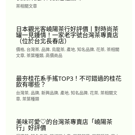
茶相關文章
日本觀光客嶢陽茶行好評價丨對時尚茶
罐一見鍾情！一家老字號台灣茶專賣店
（位於台北長春店）
價格
,
台灣茶
,
品牌
,
烏龍茶
,
產地
,
知名品牌
,
花茶
,
茶相關
文章
,
茶葉種類
,
高價商品
最夯桂花系手搖TOP3！不可錯過的桂花
飲有哪些？
台灣茶
,
品牌
,
新興品牌
,
產地
,
知名品牌
,
花茶
,
茶相關文
章
,
茶葉種類
美味可愛♡的台灣茶專賣店「嶢陽茶
行」好評價