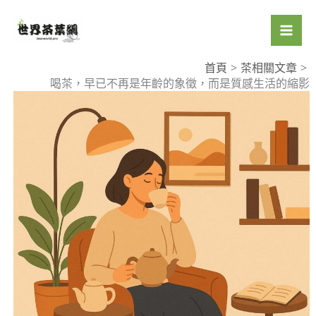
跳
至
主
要
首頁
茶相關文章
喝茶，早已不再是年齡的象徵，而是質感生活的縮影
內
容