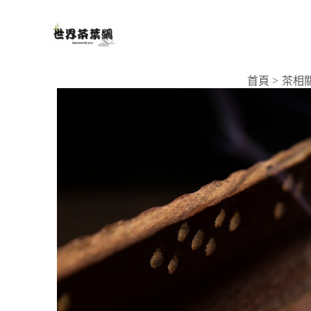
跳
至
主
要
首頁
茶相
內
容