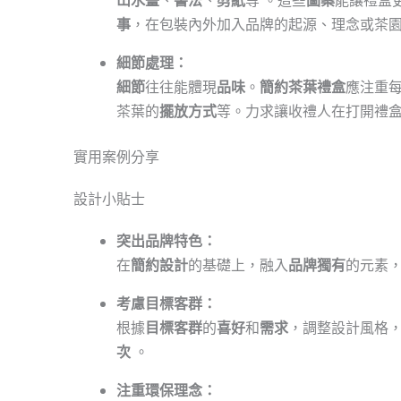
事
，在包裝內外加入品牌的起源、理念或茶園
細節處理：
細節
往往能體現
品味
。
簡約茶葉禮盒
應注重
茶葉的
擺放方式
等。力求讓收禮人在打開禮
實用案例分享
設計小貼士
突出品牌特色：
在
簡約設計
的基礎上，融入
品牌獨有
的元素
考慮目標客群：
根據
目標客群
的
喜好
和
需求
，調整設計風格
次
。
注重環保理念：