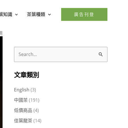
葉知識
茶葉種類
廣告刊登
調
搜
尋
關
文章類別
鍵
English
(3)
字
中國茶
(191)
:
低價商品
(4)
佳葉龍茶
(14)