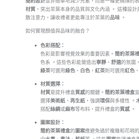
簡約設計
並非簡單地減少元素，而是一種更精煉的
材質
，突出茶葉本身的品質與文化內涵 。 這種設
散注意力，讓收禮者更能專注於茶葉的
品味
。
如何實現顏值與品味的融合？
色彩搭配：
色彩是影響視覺效果的重要因素。
簡約茶葉
色系 。這些色彩能營造出
寧靜
、
舒適
的氛圍
綠茶
可選用
綠色
、
白色
，
紅茶
則可選用
紅色
材質選擇：
材質
是提升禮盒
質感
的關鍵。
簡約茶葉禮盒
選擇
美術紙
、
再生紙
，強調
環保
與多樣性 。
搭配
絲綢
或
麻布
等布料，提升禮盒的
質感
。
圖案設計：
簡約茶葉禮盒
的
圖案
應避免過於複雜和花哨
山水畫
、
書法
、
剪紙
等 。這些
圖案
能讓禮盒