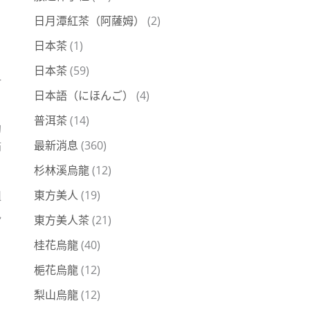
日月潭紅茶（阿薩姆）
(2)
日本茶
(1)
日本茶
(59)
一
日本語（にほんご）
(4)
普洱茶
(14)
的
最新消息
(360)
節
杉林溪烏龍
(12)
東方美人
(19)
組
色
東方美人茶
(21)
桂花烏龍
(40)
梔花烏龍
(12)
，
梨山烏龍
(12)