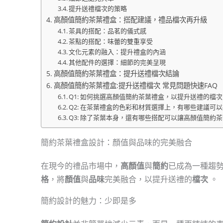
提升送禮檔次的策略
高顏值簡約茶葉禮盒：搭配建議，禮品檔次再升級
茶具的搭配：品茗的儀式感
茶點的搭配：味蕾的雙重享受
文化元素的融入：提升禮盒的內涵
其他配件的選擇：細節的完美呈現
高顏值簡約茶葉禮盒：提升送禮檔次結論
高顏值簡約茶葉禮盒:提升送禮檔次 常見問題快速FAQ
Q1: 如何挑選高顏值簡約茶葉禮盒，以提升送禮的檔
Q2: 在茶葉禮盒的色彩和材質選擇上，有哪些建議可
Q3: 除了茶葉本身，還有哪些搭配可以讓高顏值簡約
簡約茶葉禮盒設計：顏值與品味的完美融合
在現今的禮品市場中，
高顏值
與
簡約
已成為一種趨
格
，將
顏值
與
品味
完美融合，以提升送禮的
檔次
。
簡約設計的魅力：少即是多