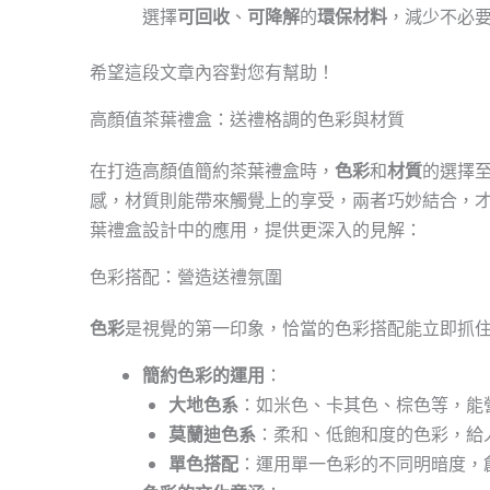
選擇
可回收
、
可降解
的
環保材料
，減少不必
希望這段文章內容對您有幫助！
高顏值茶葉禮盒：送禮格調的色彩與材質
在打造高顏值簡約茶葉禮盒時，
色彩
和
材質
的選擇
感，材質則能帶來觸覺上的享受，兩者巧妙結合，
葉禮盒設計中的應用，提供更深入的見解：
色彩搭配：營造送禮氛圍
色彩
是視覺的第一印象，恰當的色彩搭配能立即抓
簡約色彩的運用
：
大地色系
：如米色、卡其色、棕色等，能
莫蘭迪色系
：柔和、低飽和度的色彩，給
單色搭配
：運用單一色彩的不同明暗度，