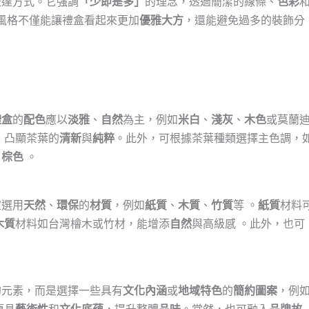
表達方式。它強調
「少即是多」
的理念，透過簡潔的線條、
色彩
計風格不僅能讓禮盒看起來更加
優雅大方
，還能避免過多的裝飾分
禮盒
的
配色
應以
淡雅
、
自然
為主，例如
米白
、
淺灰
、
木色
或莫蘭
，凸顯茶葉的
清新
與
純粹
。此外，可根據茶葉種類選擇主色調，
、
棕色
。
宜選用
天然
、
環保
的
材質
，例如
紙質
、
木質
、
竹質
等 。
紙質
材料
木質
材料如台灣檜木或竹材，能增添
自然
與高級感 。此外，也可
的元素，而是選擇一些具有
文化內涵
或
地域特色
的
簡約圖案
，例
更具
藝術性
和
文化底蘊
，提升整體
品味
。當然，也可融入
品牌故