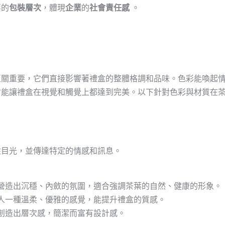
要的
包裝層次
，體現
企業
的
社會責任感
。
至關重要，它們直接影響著禮盒的整體格調和品味。色彩能喚起
才能讓禮盒在視覺和觸覺上都達到完美。以下針對色彩與材質在
住目光，並傳達特定的情感和訊息。
營造出沉穩、內斂的氛圍，適合強調茶葉的自然、健康的形象。
人一種溫柔、優雅的感覺，能提升禮盒的質感。
創造出層次感，簡潔而富有設計感。