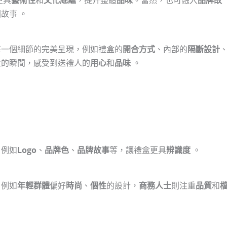
故事 。
每一個細節的完美呈現，例如禮盒的
開合方式
、內部的
隔斷設計
盒的瞬間，感受到送禮人的
用心
和
品味
。
，例如
Logo
、
品牌色
、
品牌故事
等，讓禮盒更具
辨識度
。
，例如
年輕群體
偏好
時尚
、
個性
的設計，
商務人士
則注重
品質
和