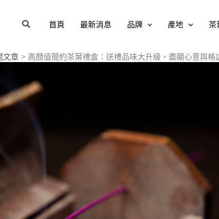
搜
首頁
最新消息
品牌
產地
茶
尋
關文章
高顏值簡約茶葉禮盒：送禮品味大升級，盡顯心意與格