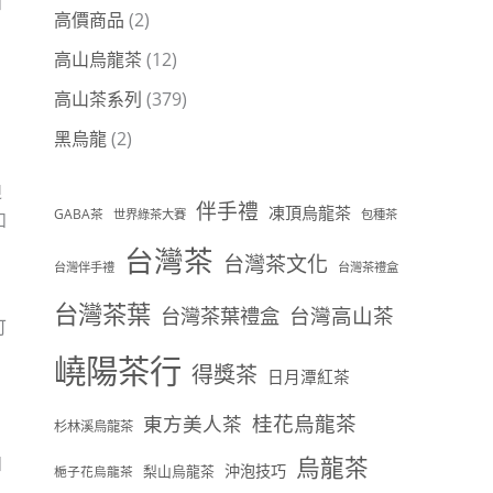
和
高價商品
(2)
高山烏龍茶
(12)
高山茶系列
(379)
黑烏龍
(2)
迪
伴手禮
凍頂烏龍茶
GABA茶
世界綠茶大賽
包種茶
如
台灣茶
台灣茶文化
台灣伴手禮
台灣茶禮盒
台灣茶葉
台灣茶葉禮盒
台灣高山茶
可
嶢陽茶行
得獎茶
日月潭紅茶
桂花烏龍茶
東方美人茶
杉林溪烏龍茶
如
烏龍茶
沖泡技巧
梨山烏龍茶
梔子花烏龍茶