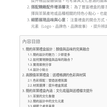
提升禮品整體價值。可考慮具文化意涵的圖案
搭配精緻配件增添層次：
為了豐富禮盒的層
擇與茶葉產地或品種相關的特色小點心，也能
細節展現品味與心意：
注重禮盒的開合方式
元素（Logo、品牌色、品牌故事），提升
內容目錄
簡約茶葉禮盒設計：顏值與品味的完美融合
簡約設計的魅力：少即是多
如何實現顏值與品味的融合？
實用案例分享
設計小貼士
高顏值茶葉禮盒：送禮格調的色彩與材質
色彩搭配：營造送禮氛圍
材質選擇：提升禮盒質感
簡約茶葉禮盒內涵：文化底蘊與送禮檔次提升
茶葉的文化象徵
簡約設計中的文化元素
細節之處見真章