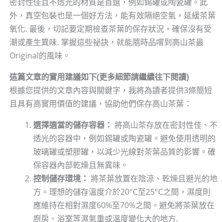
密封性佳且不透光的材質是首選，例如錫罐或陶瓷罐。此
外，真空包裝也是一個好方法，能有效隔絕空氣，延緩茶葉
氧化. 最後，切記要定期檢查茶葉的保存狀況，確保沒有受
潮或產生異味. 掌握這些祕訣，就能隨時品嚐到高山茶最
Original的風味。
這篇文章的實用建議如下(更多細節請繼續往下閱讀)
根據您提供的文章內容與關鍵字，我將為讀者提供3條簡短
且具有高實用價值的建議，協助他們保存高山茶葉：
選擇適當的儲存容器：
將高山茶存放在密封性佳、不
透光的容器中，例如錫罐或陶瓷罐。避免使用透明的
玻璃罐或塑膠罐，以減少光線對茶葉品質的影響。確
保容器內部乾燥且無異味。
控制儲存環境：
將茶葉放置在陰涼、乾燥且避光的地
方。理想的儲存溫度介於20°C至25°C之間，濕度則
應維持在相對濕度60%至70%之間。避免將茶葉放在
廚房、浴室等濕氣重或溫度變化大的地方.