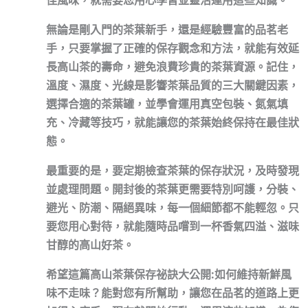
佳風味，就需要您用心學習並靈活運用這些知識。
無論是剛入門的茶葉新手，還是經驗豐富的品茗老
手，只要掌握了正確的保存觀念和方法，就能有效延
長高山茶的壽命，避免浪費珍貴的茶葉資源。記住，
溫度、濕度、光線
是影響茶葉品質的三大關鍵因素，
選擇合適的
茶葉罐
，並學會運用
真空包裝、氮氣填
充、冷藏
等技巧，就能讓您的茶葉始終保持在最佳狀
態。
最重要的是，要
定期檢查茶葉的保存狀況
，及時發現
並處理問題。開封後的茶葉更需要特別呵護，
分裝、
避光、防潮、隔絕異味
，每一個細節都不能輕忽。只
要您用心對待，就能隨時品嚐到一杯香氣四溢、滋味
甘醇的高山好茶。
希望這篇
高山茶葉保存祕訣大公開:如何維持新鮮風
味不走味？
能對您有所幫助，讓您在品茗的道路上更