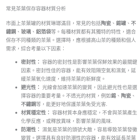
常見茶葉保存容器材質分析
市面上茶葉罐的材質琳瑯滿目，常見的包括
陶瓷
、
錫罐
、
不
鏽鋼
、
玻璃
、
鋁箔袋
等。每種材質都有其獨特的特性，適合
保存不同種類的茶葉。選擇時，應根據高山茶的種類和個人
需求，綜合考量以下因素：
密封性：
容器的密封性是影響茶葉保鮮效果的最關鍵
因素。密封性佳的容器，能有效阻隔空氣和濕氣，延
緩茶葉氧化速度，維持茶葉的新鮮度。
避光性：
光線會加速茶葉的變質，因此避光性也是選
擇容器的重要考量。不透光的材質，例如
錫
、
陶瓷
、
不鏽鋼
等，能更好地保護茶葉免受光害.
材質穩定性：
容器材質本身應穩定，不會與茶葉產生
化學反應，或釋放異味，影響茶葉的風味.
防潮性：
濕氣是茶葉的頭號大敵，容易導致茶葉發黴
變質。選擇具有良好防潮性的容器，能有效延長茶葉