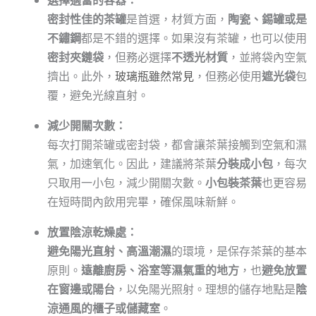
選擇適當的容器：
密封性佳的茶罐
是首選，材質方面，
陶瓷、錫罐或是
不鏽鋼
都是不錯的選擇。如果沒有茶罐，也可以使用
密封夾鏈袋
，但務必選擇
不透光材質
，並將袋內空氣
擠出。此外，
玻璃瓶雖然常見
，但務必使用
遮光袋
包
覆，避免光線直射。
減少開關次數：
每次打開茶罐或密封袋，都會讓茶葉接觸到空氣和濕
氣，加速氧化。因此，建議將茶葉
分裝成小包
，每次
只取用一小包，減少開關次數。
小包裝茶葉
也更容易
在短時間內飲用完畢，確保風味新鮮。
放置陰涼乾燥處：
避免陽光直射、高溫潮濕
的環境，是保存茶葉的基本
原則。
遠離廚房、浴室等濕氣重的地方
，也
避免放置
在窗邊或陽台
，以免陽光照射。理想的儲存地點是
陰
涼通風的櫃子或儲藏室
。