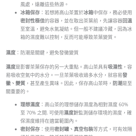
風處，遠離這些熱源。
冰箱保存
：若想將高山茶置於
冰箱
中保存，務必使用
密封性極佳
的容器，並在取出茶葉前，先讓容器
回溫
至室溫，避免水氣凝結。但一般不建議冷藏，因為冰
箱的濕度難以控制，反而可能導致茶葉變質。
濕度
：防潮是關鍵，避免發黴變質
濕度
是影響茶葉保存的另一大重點。高山茶具有
吸濕性
，容
易吸收空氣中的水分。一旦茶葉吸收過多水分，就容易
發
黴、變質
，甚至產生異味。因此，保存高山茶時，
防潮
是至
關重要的。
理想濕度
：高山茶的理想儲存濕度為相對濕度 60%
至 70% 之間. 可使用
濕度計
監測儲存環境的濕度，確
保濕度維持在適當範圍內。
密封保存
：使用
密封罐、真空包裝
等方式，可有效隔