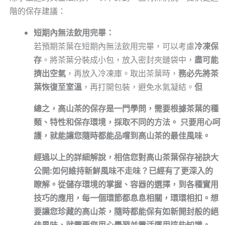
階的保存建議：
短期內無法飲用完畢：
若預期茶葉在短期內無法飲用完畢，可以考慮
冷凍保
存
。將茶葉分裝成小包，放入密封夾鏈袋中，
盡可能
擠出空氣
，再放入冷凍庫。取出茶葉時，
務必先將茶
葉恢復至室溫
，再打開包裝，避免水氣凝結。
但
總之，高山茶的保存是一門學問，需要根據茶葉的種
類、特性和保存環境，採取不同的方法。 只要用心呵
護，就能讓您隨時都能品嚐到高山茶的最佳風味。
經過以上的詳細解說，相信您對
高山茶葉保存祕訣大
公開:如何維持新鮮風味不走味？
已經有了更深入的
瞭解。從儲存環境的掌握、容器的選擇，到各種實用
技巧的應用，每一個環節都息息相關，環環相扣。想
要讓您珍藏的高山茶，隨時都能保有如新開封般的絕