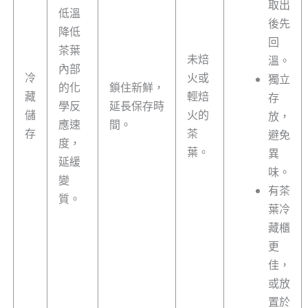
取出
低溫
後先
降低
回
茶葉
未焙
溫。
內部
冷
火或
獨立
的化
鎖住新鮮，
藏
輕焙
存
學反
延長保存時
儲
火的
放，
應速
間。
存
茶
避免
度，
葉。
異
延緩
味。
變
有茶
質。
葉冷
藏櫃
更
佳，
或放
置於