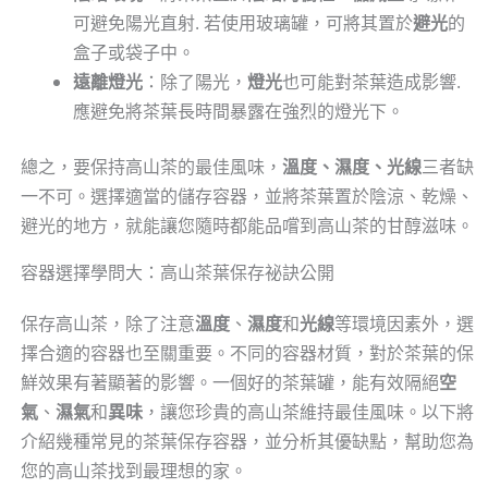
可避免陽光直射. 若使用玻璃罐，可將其置於
避光
的
盒子或袋子中。
遠離燈光
：除了陽光，
燈光
也可能對茶葉造成影響.
應避免將茶葉長時間暴露在強烈的燈光下。
總之，要保持高山茶的最佳風味，
溫度、濕度、光線
三者缺
一不可。選擇適當的儲存容器，並將茶葉置於陰涼、乾燥、
避光的地方，就能讓您隨時都能品嚐到高山茶的甘醇滋味。
容器選擇學問大：高山茶葉保存祕訣公開
保存高山茶，除了注意
溫度
、
濕度
和
光線
等環境因素外，選
擇合適的容器也至關重要。不同的容器材質，對於茶葉的保
鮮效果有著顯著的影響。一個好的茶葉罐，能有效隔絕
空
氣
、
濕氣
和
異味
，讓您珍貴的高山茶維持最佳風味。以下將
介紹幾種常見的茶葉保存容器，並分析其優缺點，幫助您為
您的高山茶找到最理想的家。