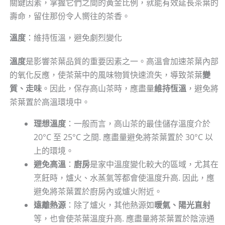
關鍵因素，掌握它們之間的黃金比例，就能有效延長茶葉的
壽命，留住那份令人嚮往的茶香。
溫度
：維持恆溫，避免劇烈變化
溫度
是影響茶葉品質的重要因素之一。高溫會加速茶葉內部
的氧化反應，使茶葉中的風味物質快速流失，導致茶葉
變
質、走味
。因此，保存高山茶時，應盡量
維持恆溫
，避免將
茶葉置於高溫環境中。
理想溫度
：一般而言，高山茶的最佳儲存溫度介於
20°C 至 25°C 之間. 應盡量避免將茶葉置於 30°C 以
上的環境。
避免高溫
：
廚房
是家中溫度變化較大的區域，尤其在
烹飪時，爐火、水蒸氣等都會使溫度升高. 因此，應
避免將茶葉置於廚房內或爐火附近。
遠離熱源
：除了爐火，其他熱源如
暖氣、陽光直射
等，也會使茶葉溫度升高. 應盡量將茶葉置於陰涼通