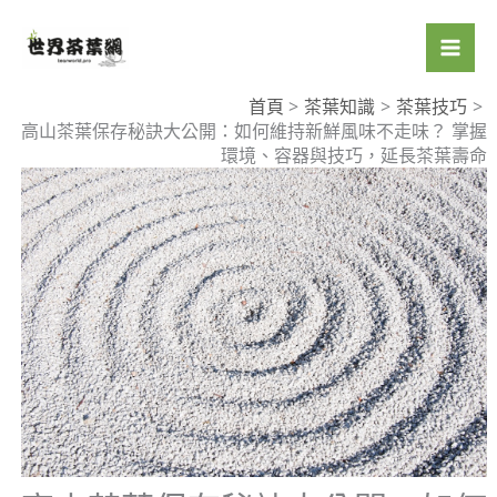
跳
至
主
要
首頁
茶葉知識
茶葉技巧
高山茶葉保存秘訣大公開：如何維持新鮮風味不走味？ 掌握
內
環境、容器與技巧，延長茶葉壽命
容