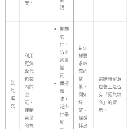
度。
限。
抑制
氧
化，
對保
防止
利用
鮮要
茶葉
氮氣
求較
變
取代
高的
質。
包裝
茶
選購時留意
氮
保持
內的
葉，
包裝上是否
氣
風
空
例如
有「氮氣填
填
味，
氣，
綠
充」的標
充
減少
抑制
茶、
示。
化學
茶葉
輕發
反
的氧
酵烏