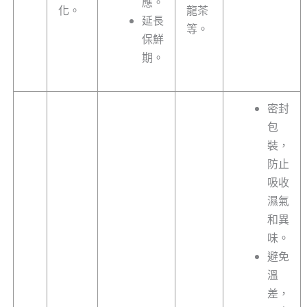
應。
化。
龍茶
延長
等。
保鮮
期。
密封
包
裝，
防止
吸收
濕氣
和異
味。
避免
溫
差，