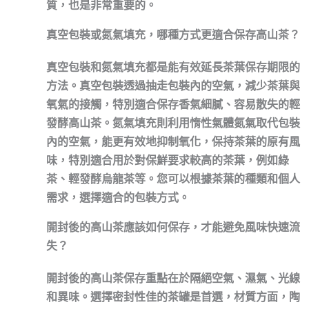
質，也是非常重要的。
真空包裝或氮氣填充，哪種方式更適合保存高山茶？
真空包裝
和
氮氣填充
都是能有效延長茶葉保存期限的
方法。
真空包裝
透過抽走包裝內的空氣，減少茶葉與
氧氣的接觸，
特別適合保存香氣細膩、容易散失的輕
發酵高山茶
。
氮氣填充
則利用惰性氣體氮氣取代包裝
內的空氣，
能更有效地抑制氧化，保持茶葉的原有風
味，特別適合用於對保鮮要求較高的茶葉，例如綠
茶、輕發酵烏龍茶等
。您可以根據茶葉的種類和個人
需求，選擇適合的包裝方式。
開封後的高山茶應該如何保存，才能避免風味快速流
失？
開封後的高山茶保存重點在於
隔絕空氣、濕氣、光線
和異味
。選擇
密封性佳的茶罐
是首選，材質方面，陶