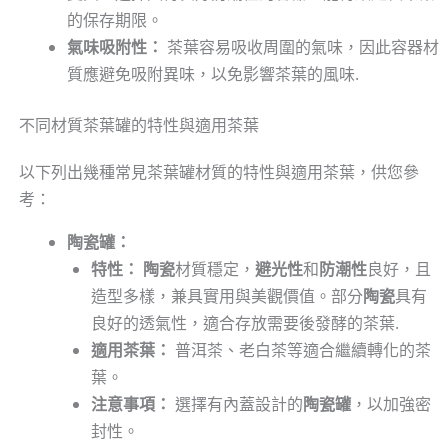
的保存期限。
氣味吸附性：
茶葉容易吸收周圍的氣味，因此容器材
質應避免吸附異味，以免影響茶葉的風味.
不同材質茶葉罐的特性與適用茶葉
以下列出幾種常見茶葉罐材質的特性與適用茶葉，供您參
考：
陶瓷罐：
特性：
陶瓷
材質穩定，
避光性
和
防潮性
良好，且
造型多樣，兼具實用與美觀價值。部分
陶瓷
具有
良好的透氣性，適合存放需要後發酵的茶葉.
適用茶葉：
普洱茶、老白茶等適合繼續轉化的茶
葉。
注意事項：
選擇有內蓋設計的
陶瓷罐
，以加強密
封性。