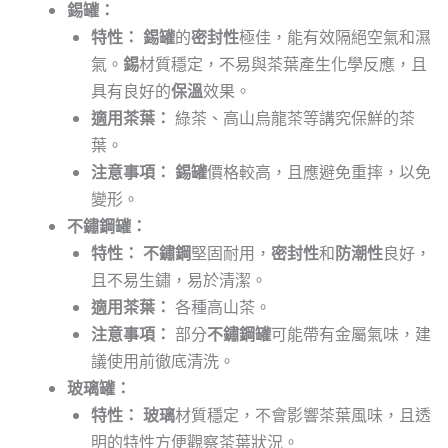
錫罐：
特性：
錫罐
的
密封性
極佳，能有效隔絕空氣和濕
氣。
錫
材質穩定，不易與茶葉產生化學反應，且
具有良好的
保溫
效果。
適用茶葉：
綠茶、高山烏龍茶等講究保鮮的茶
葉。
注意事項：
錫罐
價格較高，且應避免重摔，以免
變形。
不鏽鋼罐：
特性：
不鏽鋼
堅固耐用，
密封性
和
防潮性
良好，
且不易生鏽，易於清潔。
適用茶葉：
各種高山茶。
注意事項：
部分
不鏽鋼罐
可能帶有金屬氣味，建
議使用前徹底清洗。
玻璃罐：
特性：
玻璃
材質穩定，不會影響茶葉風味，且透
明的特性方便觀察茶葉狀況。