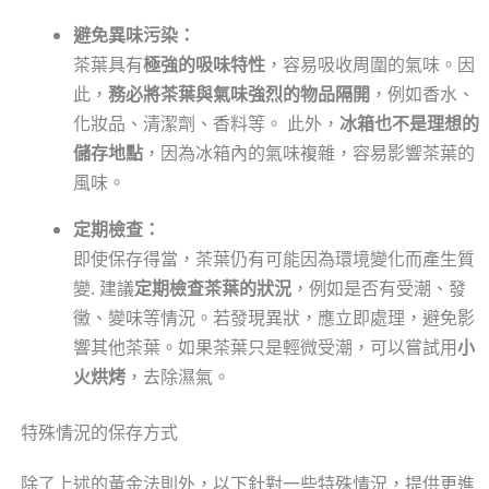
避免異味污染：
茶葉具有
極強的吸味特性
，容易吸收周圍的氣味。因
此，
務必將茶葉與氣味強烈的物品隔開
，例如香水、
化妝品、清潔劑、香料等。 此外，
冰箱也不是理想的
儲存地點
，因為冰箱內的氣味複雜，容易影響茶葉的
風味。
定期檢查：
即使保存得當，茶葉仍有可能因為環境變化而產生質
變. 建議
定期檢查茶葉的狀況
，例如是否有受潮、發
黴、變味等情況。若發現異狀，應立即處理，避免影
響其他茶葉。如果茶葉只是輕微受潮，可以嘗試用
小
火烘烤
，去除濕氣。
特殊情況的保存方式
除了上述的黃金法則外，以下針對一些特殊情況，提供更進