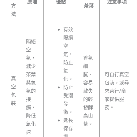
原理
優點
注意事項
方
茶葉
法
有效
隔絕
隔絕
空
空
氣，
氣，
香氣
防止
減少
細
氧
茶葉
膩、
可自行真空
真
化。
與氧
容易
包裝，或尋
空
防止
氣的
散失
求茶行/商
包
受潮
接
的輕
家提供服
裝
發
觸，
發酵
務。
黴。
降低
高山
延長
氧化
茶。
保存
速
期