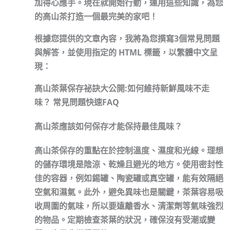
加得心應手。現在就開始行動，運用這些知識，為您
的高山茶打造一個最完美的家吧！
根據您提供的文章內容，我將為您撰寫3個常見問題
與解答，並使用指定的 HTML 標籤，以繁體中文呈
現：
高山茶葉保存祕訣大公開:如何維持新鮮風味不走
味？ 常見問題快速FAQ
高山茶應該如何保存才能保持最佳風味？
高山茶保存的重點在於控制
溫度
、
濕度
和
光線
。理想
的儲存環境是
陰涼、乾燥且避光
的地方。使用
密封性
佳
的容器，例如
錫罐、陶瓷罐或真空罐
，能有效隔絕
空氣和濕氣。此外，
避免異味
也是關鍵，茶葉容易吸
收周圍的氣味，所以要遠離香水、清潔劑等氣味強烈
的物品。定期檢查茶葉的狀況，確保沒有受潮或變