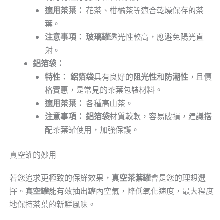
適用茶葉：
花茶、柑橘茶等適合乾燥保存的茶
葉。
注意事項：
玻璃罐
透光性較高，應避免陽光直
射。
鋁箔袋：
特性：
鋁箔袋
具有良好的
阻光性
和
防潮性
，且價
格實惠，是常見的茶葉包裝材料。
適用茶葉：
各種高山茶。
注意事項：
鋁箔袋
材質較軟，容易破損，建議搭
配茶葉罐使用，加強保護。
真空罐的妙用
若您追求更極致的保鮮效果，
真空茶葉罐
會是您的理想選
擇。
真空罐
能有效抽出罐內空氣，降低氧化速度，最大程度
地保持茶葉的新鮮風味。