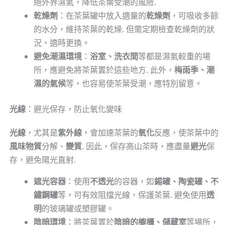
絕外界濕氣，降低茶葉受潮的風險.
乾燥劑
：在茶葉罐中放入適量的
乾燥劑
，可吸收多餘
的水分，維持茶葉的乾燥. 但需定期檢查乾燥劑的狀
況，適時更換。
避免潮濕環境
：
浴室、洗衣間
等都是濕氣較重的場
所，應避免將茶葉置於這些地方. 此外，
梅雨季、潮
濕的氣候
等，也容易使茶葉受潮，應特別留意。
光線
：避光保存，防止氧化變味
光線
，尤其是
紫外線
，會加速茶葉的
氧化
反應，使茶葉中的
風味物質
分解、
變質
. 因此，保存高山茶時，應盡量
避光
保
存，避免陽光直射.
遮光容器
：使用
不透光
的容器，如
錫罐、陶瓷罐、不
鏽鋼罐
等，可有效阻擋光線，保護茶葉. 避免使用
透
明
的玻璃罐或塑膠罐。
陰暗環境
：將茶葉置於
陰暗的櫥櫃、儲藏室
等場所，