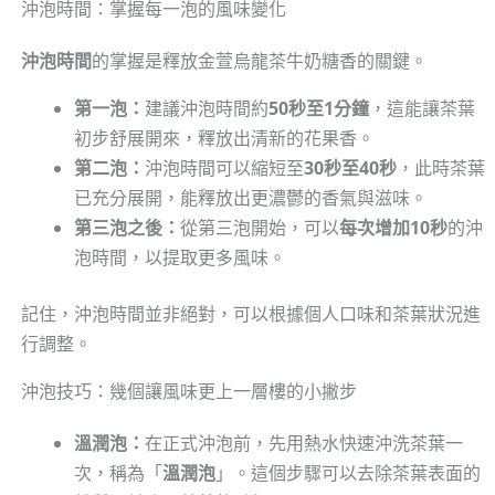
沖泡時間：掌握每一泡的風味變化
沖泡時間
的掌握是釋放金萱烏龍茶牛奶糖香的關鍵。
第一泡：
建議沖泡時間約
50秒至1分鐘
，這能讓茶葉
初步舒展開來，釋放出清新的花果香。
第二泡：
沖泡時間可以縮短至
30秒至40秒
，此時茶葉
已充分展開，能釋放出更濃鬱的香氣與滋味。
第三泡之後：
從第三泡開始，可以
每次增加10秒
的沖
泡時間，以提取更多風味。
記住，沖泡時間並非絕對，可以根據個人口味和茶葉狀況進
行調整。
沖泡技巧：幾個讓風味更上一層樓的小撇步
溫潤泡：
在正式沖泡前，先用熱水快速沖洗茶葉一
次，稱為「
溫潤泡
」。這個步驟可以去除茶葉表面的