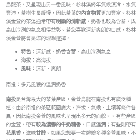
烏龍茶，又呈現出另一番風味。杉林溪終年氣候涼冷，水氣
豐沛，茶樹生長緩慢，因此茶葉的
內含物質
更加豐富。杉林
溪金萱的茶湯通常帶有
明顯的清新感
，奶香也較為含蓄，與
高山冷冽的氣息相得益彰。若您喜歡清新爽朗的口感，杉林
溪金萱將會是您的理想選擇。
特色：
清新感、奶香含蓄、高山冷冽氣息
海拔：
高海拔
風味：
清新、爽朗
南投：多元風貌的溫潤奶香
南投
是台灣最大的茶葉產區，金萱烏龍在南投也有廣泛種
植。由於南投的茶區範圍廣大，海拔、氣候、土壤等條件各
異，因此南投金萱的風味也呈現出多元的面貌。。有些產區
的金萱，帶有
較為濃鬱的牛奶糖香
，口感
溫潤
；有些則帶有
花果香
，滋味
甘醇
。如果您想要一次體驗多種金萱風味，不