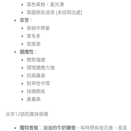
葉色翠綠，富光澤
葉面稍有波浪 [未找到出處]
茶芽
：
芽綠中帶紫
茸毛多
密度高
適應性
：
樹勢強健
環境適應力強
抗病蟲害
耐旱性中等
採摘期長
產量高
台茶12號的風味密碼
獨特香氣
：
淡淡的牛奶糖香
，有時帶有桂花香，是其