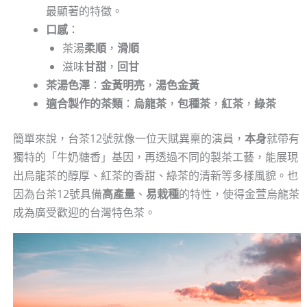
最顯著的特徵。
口感
：
茶湯
柔順
，
滑順
滋味
甘甜
，
回甘
茶湯色澤
：
金黃明亮
，
湯色金黃
適合製作的茶類
：
烏龍茶
，
包種茶
，
紅茶
，
綠茶
簡單來說，台茶12號就像一位天賦異稟的演員，
本身
就帶有
獨特的「牛奶糖香」基因，再透過不同的製茶工藝，能展現
出烏龍茶的醇厚、紅茶的香甜、綠茶的清新等多樣風貌。也
因為台茶12號具備
高產量
、
易栽種
的特性，使得金萱烏龍茶
成為廣受歡迎的台灣特色茶。