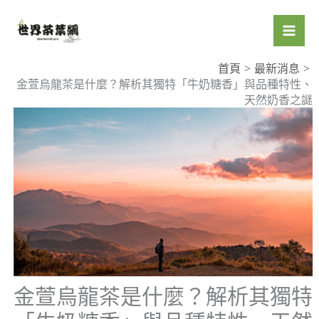
跳
至
主
要
首頁
最新消息
金萱烏龍茶是什麼？解析其獨特「牛奶糖香」與品種特性、
內
天然奶香之謎
容
金萱烏龍茶是什麼？解析其獨特