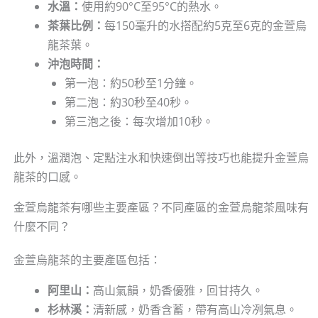
水溫：
使用約90°C至95°C的熱水。
茶葉比例：
每150毫升的水搭配約5克至6克的金萱烏
龍茶葉。
沖泡時間：
第一泡：約50秒至1分鐘。
第二泡：約30秒至40秒。
第三泡之後：每次增加10秒。
此外，溫潤泡、定點注水和快速倒出等技巧也能提升金萱烏
龍茶的口感。
金萱烏龍茶有哪些主要產區？不同產區的金萱烏龍茶風味有
什麼不同？
金萱烏龍茶的主要產區包括：
阿里山：
高山氣韻，奶香優雅，回甘持久。
杉林溪：
清新感，奶香含蓄，帶有高山冷冽氣息。