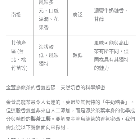
風味多
元、口感
濃鬱牛奶糖香、
南投
廣泛
溫潤、花
甘醇
果香
其他產
風味可能與高山
海拔較
區 (台
茶有所不同，但
低，風味
較低
北、桃
同樣具有其獨特
獨特
竹苗等)
的魅力
金萱烏龍茶的香氣密碼：天然奶香的科學解密
金萱烏龍茶最令人著迷的，莫過於其獨特的「牛奶糖香」。
但這股香氣並非來自人工添加，而是源於茶葉本身的化學成
分與精妙的
製茶工藝
。要解開金萱烏龍茶的香氣密碼，我們
需要從以下幾個面向來探討：