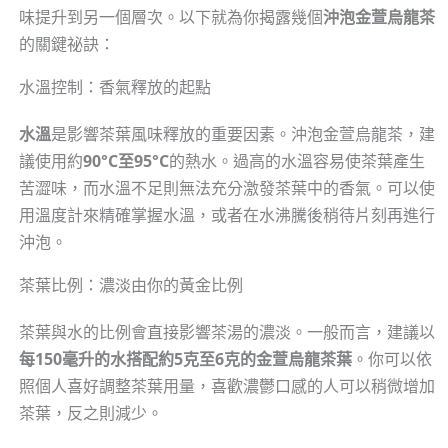
味提升到另一個層次。以下就為你揭露幾個
沖泡金萱烏龍茶
的關鍵祕訣：
水溫控制：香氣釋放的起點
水溫
是影響茶葉風味釋放的重要因素。沖泡金萱烏龍茶，建
議使用約
90°C至95°C
的熱水。過高的水溫容易使茶葉產生
苦澀味，而水溫不足則無法充分激發茶葉中的香氣。可以使
用溫度計來精確掌握水溫，或者在水沸騰後稍待片刻再進行
沖泡。
茶葉比例：濃淡由你的黃金比例
茶葉與水的比例會直接影響茶湯的濃淡。一般而言，建議以
每150毫升的水搭配約5克至6克的金萱烏龍茶葉
。你可以依
照個人喜好調整茶葉用量，喜歡濃鬱口感的人可以稍微增加
茶葉，反之則減少。