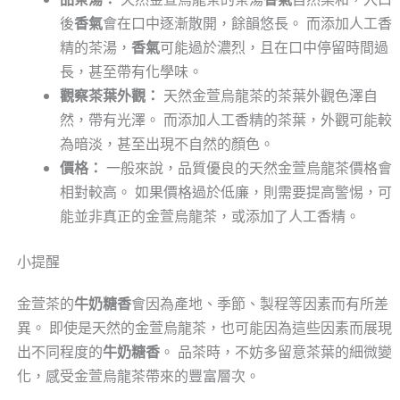
後
香氣
會在口中逐漸散開，餘韻悠長。 而添加人工香
精的茶湯，
香氣
可能過於濃烈，且在口中停留時間過
長，甚至帶有化學味。
觀察茶葉外觀：
天然金萱烏龍茶的茶葉外觀色澤自
然，帶有光澤。 而添加人工香精的茶葉，外觀可能較
為暗淡，甚至出現不自然的顏色。
價格：
一般來說，品質優良的天然金萱烏龍茶價格會
相對較高。 如果價格過於低廉，則需要提高警惕，可
能並非真正的金萱烏龍茶，或添加了人工香精。
小提醒
金萱茶的
牛奶糖香
會因為產地、季節、製程等因素而有所差
異。 即使是天然的金萱烏龍茶，也可能因為這些因素而展現
出不同程度的
牛奶糖香
。 品茶時，不妨多留意茶葉的細微變
化，感受金萱烏龍茶帶來的豐富層次。