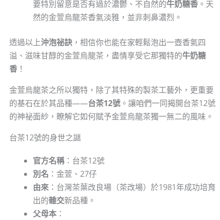
要特別留意是否有過於濃鬱、不自然的
牛奶糖香
。天
然的金萱烏龍茶香氣淡雅，並非刺鼻濃烈。
透過以上
沖泡祕訣
，相信你也能在家輕鬆泡出一壺香氣四
溢、滋味甘醇的金萱烏龍茶，盡情享受它那獨特的
牛奶糖
香
！
金萱烏龍茶之所以獨特，除了其特殊的製茶工藝外，更重要
的基石在於其品種——
台茶12號
。讓咱們一同揭開台茶12號
的神祕面紗，瞭解它如何賦予金萱烏龍茶獨一無二的風味。
台茶12號的身世之謎
官方名稱
：台茶12號
別名
：金萱、27仔
由來
：台灣茶葉改良場（茶改場）於1981年成功培育
出的
雜交
新品種。
父母本
：