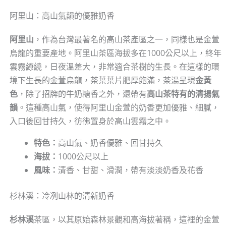
阿里山：高山氣韻的優雅奶香
阿里山
，作為台灣最著名的高山茶產區之一，同樣也是金萱
烏龍的重要產地。阿里山茶區海拔多在1000公尺以上，終年
雲霧繚繞，日夜溫差大，非常適合茶樹的生長。在這樣的環
境下生長的金萱烏龍，茶葉葉片肥厚飽滿，茶湯呈現
金黃
色
，除了招牌的牛奶糖香之外，還帶有
高山茶特有的清揚氣
韻
。這種高山氣，使得阿里山金萱的奶香更加優雅、細膩，
入口後回甘持久，彷彿置身於高山雲霧之中。
特色：
高山氣、奶香優雅、回甘持久
海拔：
1000公尺以上
風味：
清香、甘甜、滑潤，帶有淡淡奶香及花香
杉林溪：冷冽山林的清新奶香
杉林溪
茶區，以其原始森林景觀和高海拔著稱，這裡的金萱