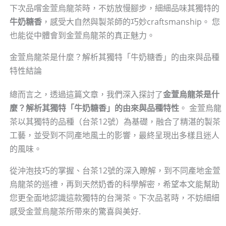
下次品嚐金萱烏龍茶時，不妨放慢腳步，細細品味其獨特的
牛奶糖香
，感受大自然與製茶師的巧妙craftsmanship。 您
也能從中體會到金萱烏龍茶的真正魅力。
金萱烏龍茶是什麼？解析其獨特「牛奶糖香」的由來與品種
特性結論
總而言之，透過這篇文章，我們深入探討了
金萱烏龍茶是什
麼？解析其獨特「牛奶糖香」的由來與品種特性
。 金萱烏龍
茶以其獨特的品種（台茶12號）為基礎，融合了精湛的製茶
工藝，並受到不同產地風土的影響，最終呈現出多樣且迷人
的風味。
從沖泡技巧的掌握、台茶12號的深入瞭解，到不同產地金萱
烏龍茶的巡禮，再到天然奶香的科學解密，希望本文能幫助
您更全面地認識這款獨特的台灣茶。下次品茗時，不妨細細
感受金萱烏龍茶所帶來的驚喜與美好.