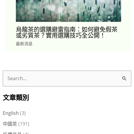
烏龍茶的選購避雷指南：如何避免假茶
或劣質茶？實用選購技巧全公開！
最新消息
搜
尋
文章類別
關
鍵
English
(3)
字
中國茶
(191)
: