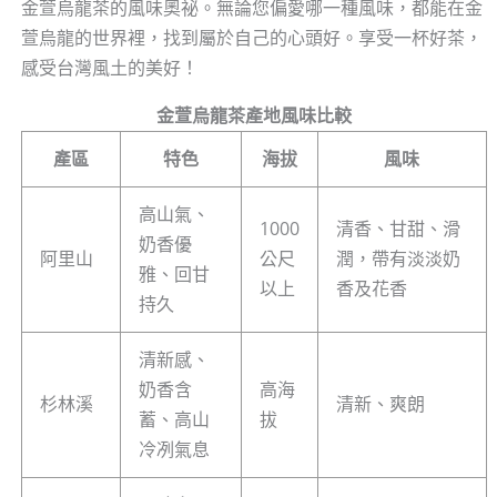
金萱烏龍茶的風味奧祕。無論您偏愛哪一種風味，都能在金
萱烏龍的世界裡，找到屬於自己的心頭好。享受一杯好茶，
感受台灣風土的美好！
金萱烏龍茶產地風味比較
產區
特色
海拔
風味
高山氣、
1000
清香、甘甜、滑
奶香優
阿里山
公尺
潤，帶有淡淡奶
雅、回甘
以上
香及花香
持久
清新感、
奶香含
高海
杉林溪
清新、爽朗
蓄、高山
拔
冷冽氣息