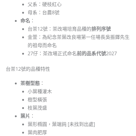
父系：硬枝紅心
母系：台農8號
命名
：
台茶12號：茶改場培育品種的
排列序號
金萱：為紀念茶葉改良場第一任場長吳振鐸先生
的祖母而命名
27仔：茶改場正式命名
前的品系代號
2027
台茶12號的品種特性
茶樹型態
：
小葉種灌木
樹型橫張
枝葉茂盛
葉片
：
葉形橢圓，葉端鈍 [未找到出處]
葉肉肥厚