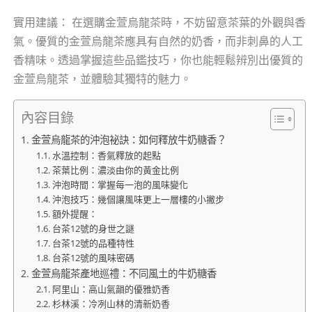
實用建議： 在選購金萱烏龍茶時，不妨留意茶葉的外觀與香
氣。優質的金萱烏龍茶應具有自然的奶香，而非刺鼻的人工
香精味。透過掌握這些品鑑技巧，你也能輕鬆辨別出優質的
金萱烏龍茶，並體驗其獨特的魅力。
內容目錄
金萱烏龍茶的沖泡祕訣：如何釋放牛奶糖香？
水溫控制：香氣釋放的起點
茶葉比例：濃淡由你的黃金比例
沖泡時間：掌握每一泡的風味變化
沖泡技巧：幾個讓風味更上一層樓的小撇步
額外提醒：
台茶12號的身世之謎
台茶12號的品種特性
台茶12號的風味密碼
金萱烏龍茶產地巡禮：不同風土的牛奶糖香
阿里山：高山氣韻的優雅奶香
杉林溪：冷冽山林的清新奶香