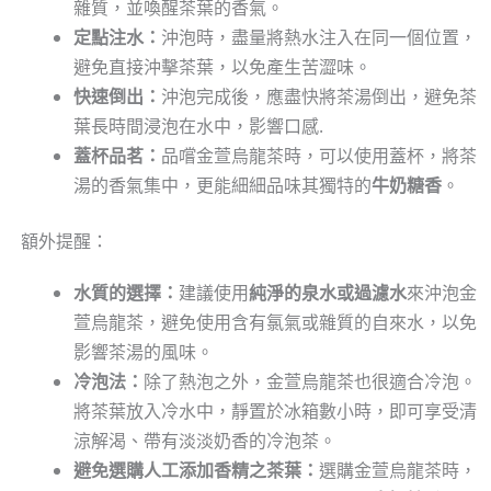
雜質，並喚醒茶葉的香氣。
定點注水：
沖泡時，盡量將熱水注入在同一個位置，
避免直接沖擊茶葉，以免產生苦澀味。
快速倒出：
沖泡完成後，應盡快將茶湯倒出，避免茶
葉長時間浸泡在水中，影響口感.
蓋杯品茗：
品嚐金萱烏龍茶時，可以使用蓋杯，將茶
湯的香氣集中，更能細細品味其獨特的
牛奶糖香
。
額外提醒：
水質的選擇：
建議使用
純淨的泉水或過濾水
來沖泡金
萱烏龍茶，避免使用含有氯氣或雜質的自來水，以免
影響茶湯的風味。
冷泡法：
除了熱泡之外，金萱烏龍茶也很適合冷泡。
將茶葉放入冷水中，靜置於冰箱數小時，即可享受清
涼解渴、帶有淡淡奶香的冷泡茶。
避免選購人工添加香精之茶葉：
選購金萱烏龍茶時，