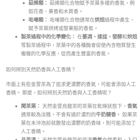
萜烯類：
萜烯類化合物賦予茶葉多樣的香氣，例
如花香、果香和木質香。
吡嗪類：
吡嗪類化合物通常在
烘焙
過程中產生，
賦予茶葉烘烤或堅果般的香氣。
製茶過程中的化學變化：
在
萎凋、揉捻、發酵
和
烘焙
等製茶過程中，茶葉中的各種酶會促使內含物質發生
複雜的化學反應，從而產生豐富的香氣。
如何辨別天然奶香與人工香精？
市面上有些金萱茶為了追求更濃鬱的香氣，可能會添加人工
香精。 那麼，如何辨別天然奶香與人工香精呢？
聞茶葉：
天然金萱烏龍茶的茶葉在乾燥狀態下，
香氣
通常較為淡雅，不會有過於濃烈的
牛奶糖香
。 如果茶
葉在未沖泡前就散發出濃鬱的奶香味，則可能添加了
人工香精。
品茶湯：
天然金萱烏龍茶的茶湯
香氣
自然柔和，入口