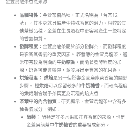
金萱烏龍茶香氣來源
品種特性：
金萱茶樹品種，正式名稱為「台茶12
號」，其本身就具備產生特殊香氣的潛力。相較於其
他茶樹品種，金萱在生長過程中更容易產生一些特定
的香氣物質。
發酵程度：
金萱烏龍茶屬於部分發酵茶，而發酵程度
是影響其香氣的重要因素。 輕發酵的金萱烏龍茶，通
常帶有較為明顯的
牛奶糖香
，而隨著發酵程度的加
深，奶香可能會轉淡，並發展出更豐富的花果香。
烘焙程度：
烘焙
是另一個影響金萱烏龍茶香氣的關鍵
步驟。 輕
烘焙
可以保留較多的
牛奶糖香
，而較高程度
的
烘焙
則會賦予茶葉更為沉穩的焙火香.
茶葉中的內含物質：
研究顯示，金萱烏龍茶中含有多
種香氣成分，例如：
酯類：
酯類是許多水果和花卉香氣的來源，也是
金萱烏龍茶中
牛奶糖香
的重要組成部分。