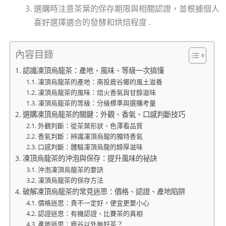
選購時注意茶葉的保存期限與相關認證，並根據個人
喜好選擇適合的發酵和烘焙程度 .
內容目錄
認識凍頂烏龍茶：產地、風味、等級一次搞懂
凍頂烏龍茶的產地：南投鹿谷鄉的風土滋養
凍頂烏龍茶的風味：焙火香氣與甘醇滋味
凍頂烏龍茶的等級：分級標準與選購考量
選購凍頂烏龍茶的關鍵：外觀、香氣、口感判斷技巧
外觀判斷：從茶葉形狀、色澤看品質
香氣判斷：辨識凍頂烏龍的獨特香氣
口感判斷：體驗凍頂烏龍的醇厚滋味
凍頂烏龍茶的沖泡與保存：提升風味的祕訣
沖泡凍頂烏龍茶的要訣
凍頂烏龍茶的保存方法
破解凍頂烏龍茶的常見迷思：價格、認證、產地陷阱
價格迷思：貴不一定好，便宜更要小心
認證迷思：有機認證、比賽茶的真相
產地迷思：鹿谷以外無好茶？