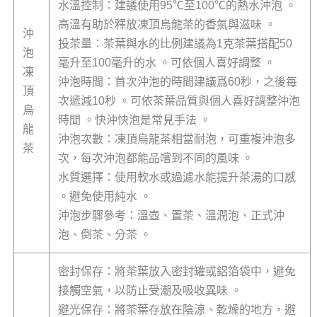
水溫控制：建議使用95℃至100℃的熱水沖泡 。
高溫有助於釋放凍頂烏龍茶的香氣與滋味 。
沖
投茶量：茶葉與水的比例建議為1克茶葉搭配50
泡
毫升至100毫升的水 。可依個人喜好調整 。
凍
沖泡時間：首次沖泡的時間建議爲60秒，之後每
頂
次遞減10秒 。可依茶葉品質與個人喜好調整沖泡
烏
時間 。快沖快泡是常見手法 。
龍
沖泡次數：凍頂烏龍茶相當耐泡，可重複沖泡多
茶
次，每次沖泡都能品嚐到不同的風味 。
水質選擇：使用軟水或過濾水能提升茶湯的口感
。避免使用純水 。
沖泡步驟參考：溫壺、置茶、溫潤泡、正式沖
泡、倒茶、分茶 。
密封保存：將茶葉放入密封罐或鋁箔袋中，避免
接觸空氣，以防止受潮及吸收異味 。
避光保存：將茶葉存放在陰涼、乾燥的地方，避