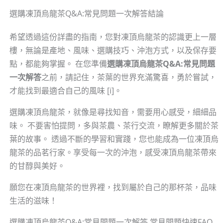
選購凍頂烏龍茶Q&A:常見問題一次解答結論
希望透過這份詳盡的指南，您對凍頂烏龍茶的認識更上一層
樓，無論是產地、風味、選購技巧、沖泡方式，以及保存要
點，都能夠掌握。 在您準備
選購凍頂烏龍茶Q&A:常見問題
一次解答
之前，請記住，茶葉的世界充滿驚喜，勇於嘗試，
才能找到最適合自己的風味 [i]。
選購凍頂烏龍茶，就像是尋找知音，需要用心感受，細細品
味。 不要害怕提問，多與茶農、茶行交流，瞭解更多關於茶
葉的故事。 透過不斷的學習和實踐，您也能成為一位凍頂烏
龍茶的品茗行家。享受每一次的沖泡，感受凍頂烏龍茶帶來
的甘醇與美好。
願您在凍頂烏龍茶的世界裡，找到屬於自己的那杯茶，品味
生活的滋味！
選購凍頂烏龍茶Q&A:常見問題一次解答 常見問題快速FAQ