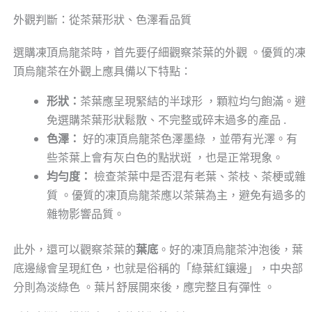
外觀判斷：從茶葉形狀、色澤看品質
選購凍頂烏龍茶時，首先要仔細觀察茶葉的外觀 。優質的凍
頂烏龍茶在外觀上應具備以下特點：
形狀：
茶葉應呈現緊結的半球形 ，顆粒均勻飽滿。避
免選購茶葉形狀鬆散、不完整或碎末過多的產品 .
色澤：
好的凍頂烏龍茶色澤墨綠 ，並帶有光澤。有
些茶葉上會有灰白色的點狀斑 ，也是正常現象。
均勻度：
檢查茶葉中是否混有老葉、茶枝、茶梗或雜
質 。優質的凍頂烏龍茶應以茶葉為主，避免有過多的
雜物影響品質。
此外，還可以觀察茶葉的
葉底
。好的凍頂烏龍茶沖泡後，葉
底邊緣會呈現紅色，也就是俗稱的「綠葉紅鑲邊」，中央部
分則為淡綠色 。葉片舒展開來後，應完整且有彈性 。