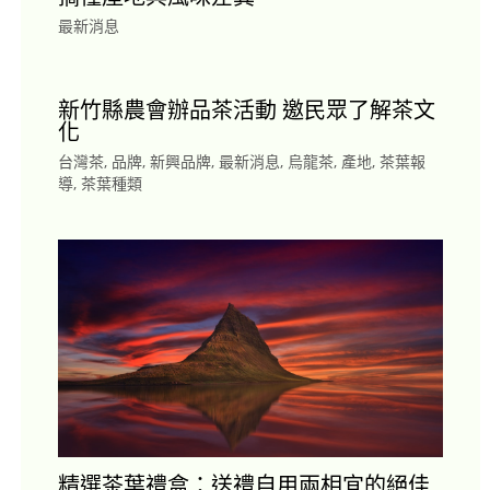
最新消息
新竹縣農會辦品茶活動 邀民眾了解茶文
化
台灣茶
,
品牌
,
新興品牌
,
最新消息
,
烏龍茶
,
產地
,
茶葉報
導
,
茶葉種類
精選茶葉禮盒：送禮自用兩相宜的絕佳