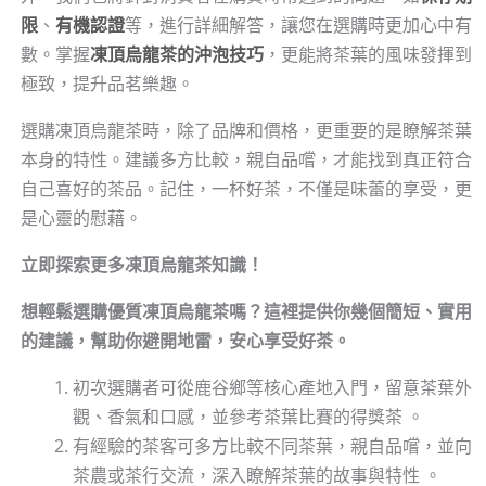
限
、
有機認證
等，進行詳細解答，讓您在選購時更加心中有
數。掌握
凍頂烏龍茶的沖泡技巧
，更能將茶葉的風味發揮到
極致，提升品茗樂趣。
選購凍頂烏龍茶時，除了品牌和價格，更重要的是瞭解茶葉
本身的特性。建議多方比較，親自品嚐，才能找到真正符合
自己喜好的茶品。記住，一杯好茶，不僅是味蕾的享受，更
是心靈的慰藉。
立即探索更多凍頂烏龍茶知識！
想輕鬆選購優質凍頂烏龍茶嗎？這裡提供你幾個簡短、實用
的建議，幫助你避開地雷，安心享受好茶。
初次選購者可從鹿谷鄉等核心產地入門，留意茶葉外
觀、香氣和口感，並參考茶葉比賽的得獎茶 。
有經驗的茶客可多方比較不同茶葉，親自品嚐，並向
茶農或茶行交流，深入瞭解茶葉的故事與特性 。