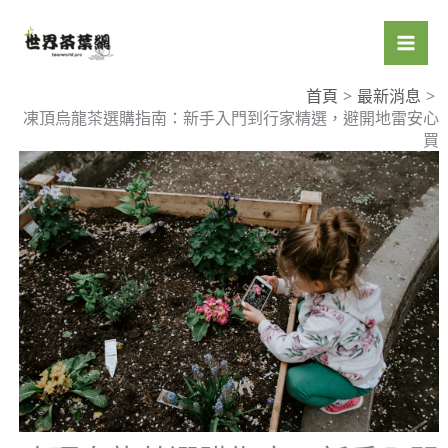
跳
至
主
要
首頁
最新消息
凍頂烏龍茶選購指南：新手入門到行家精選，避開地雷安心
內
買
容