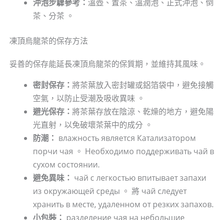
沖泡步驟參考：
溫壺、置茶、溫潤泡、正式沖泡、倒
茶、分茶 。
凍頂烏龍茶的保存方法
妥善的保存能延長凍頂烏龍茶的保質期，並維持其風味。
密封保存：
將茶葉放入密封罐或鋁箔袋中，避免接觸
空氣，以防止受潮及吸收異味 。
避光保存：
將茶葉存放在陰涼、乾燥的地方，避免陽
光直射，以免破壞茶葉中的成分 。
防潮：
влажность является Катализатором
порчи чая 。 Необходимо поддерживать чай в
сухом состоянии.
避免異味：
чай с легкостью впитывает запахи
из окружающей среды 。 將 чай следует
хранить в месте, удаленном от резких запахов.
小包裝：
разделение чая на небольшие