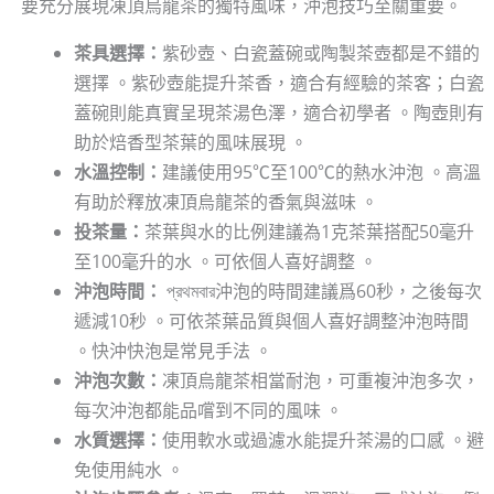
要充分展現凍頂烏龍茶的獨特風味，沖泡技巧至關重要。
茶具選擇：
紫砂壺、白瓷蓋碗或陶製茶壺都是不錯的
選擇 。紫砂壺能提升茶香，適合有經驗的茶客；白瓷
蓋碗則能真實呈現茶湯色澤，適合初學者 。陶壺則有
助於焙香型茶葉的風味展現 。
水溫控制：
建議使用95℃至100℃的熱水沖泡 。高溫
有助於釋放凍頂烏龍茶的香氣與滋味 。
投茶量：
茶葉與水的比例建議為1克茶葉搭配50毫升
至100毫升的水 。可依個人喜好調整 。
沖泡時間：
প্রথমবার沖泡的時間建議爲60秒，之後每次
遞減10秒 。可依茶葉品質與個人喜好調整沖泡時間
。快沖快泡是常見手法 。
沖泡次數：
凍頂烏龍茶相當耐泡，可重複沖泡多次，
每次沖泡都能品嚐到不同的風味 。
水質選擇：
使用軟水或過濾水能提升茶湯的口感 。避
免使用純水 。