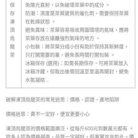
保
免陽光直射，以免破壞茶葉中的成分 。
存
防潮：濕度是茶葉變質的催化劑，需要保持茶葉
凍
在乾燥狀態 。
頂
避免異味：茶葉容易吸收周圍環境的氣味，應將
烏
茶葉存放在遠離強烈氣味的地方 。
龍
小包裝：將茶葉分成小份有助於保持其新鮮度，
茶
只打開需要的量，避免長時間打開包裝 。
冰箱保存 (選用)：如需長期保存，可將茶葉放入
冰箱冷藏，但取出後需回溫至室溫再開封，避免
水氣凝結 .
破解凍頂烏龍茶的常見迷思：價格、認證、產地陷阱
價格迷思：貴不一定好，便宜更要小心
凍頂烏龍茶的價格範圍廣泛，從每斤600元到數萬元都有 。
許多人認為價格越高，品質一定越好，但事實並非如此。價