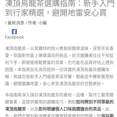
凍頂烏龍茶選購指南：新手入門
到行家精選，避開地雷安心買
/
最新消息
/ 作者:
小編
Facebook
凍頂烏龍茶，以其獨特的焙火香氣和醇厚滋味，深受茶友喜
愛。但面對市面上琳瑯滿目的商品，初次選購者往往不知從
何下手，即使是經驗豐富的茶客，也可能在品質評估上遇到
困惑。本指南旨在為您提供一份詳盡的凍頂烏龍茶選購攻
略，無論您是新手入門還是資深茶饕，都能從中獲取實用知
識，避開選購地雷，安心享受凍頂烏龍茶的甘醇美好。
本指南將深入探討凍頂烏龍茶的產地、品種、製作工藝等關
鍵要素，並提供實用的選購技巧，例如
如何辨別不同等級的
凍頂烏龍茶
，以及
如何根據個人口味挑選適合的茶品
。此
外，我們也將針對消費者在購買時常遇到的問題，如
保存期