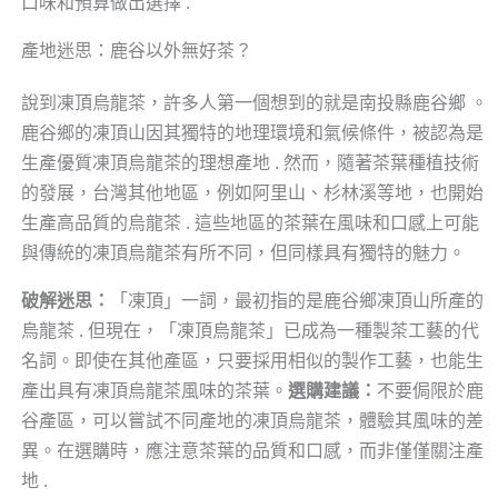
口味和預算做出選擇 .
產地迷思：鹿谷以外無好茶？
說到凍頂烏龍茶，許多人第一個想到的就是南投縣鹿谷鄉 。
鹿谷鄉的凍頂山因其獨特的地理環境和氣候條件，被認為是
生產優質凍頂烏龍茶的理想產地 . 然而，隨著茶葉種植技術
的發展，台灣其他地區，例如阿里山、杉林溪等地，也開始
生產高品質的烏龍茶 . 這些地區的茶葉在風味和口感上可能
與傳統的凍頂烏龍茶有所不同，但同樣具有獨特的魅力。
破解迷思：
「凍頂」一詞，最初指的是鹿谷鄉凍頂山所產的
烏龍茶 . 但現在，「凍頂烏龍茶」已成為一種製茶工藝的代
名詞。即使在其他產區，只要採用相似的製作工藝，也能生
產出具有凍頂烏龍茶風味的茶葉。
選購建議：
不要侷限於鹿
谷產區，可以嘗試不同產地的凍頂烏龍茶，體驗其風味的差
異。在選購時，應注意茶葉的品質和口感，而非僅僅關注產
地 .