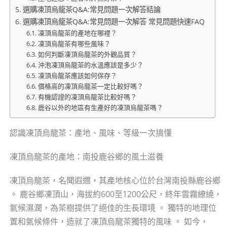
選購凍頂烏龍茶Q&A:常見問題一次解答結論
選購凍頂烏龍茶Q&A:常見問題一次解答 常見問題快速FAQ
凍頂烏龍茶的產地在哪裡？
凍頂烏龍茶有哪些風味？
如何判斷凍頂烏龍茶的外觀品質？
沖泡凍頂烏龍茶的水溫應該是多少？
凍頂烏龍茶應該如何保存？
價格高的凍頂烏龍茶一定比較好嗎？
有機認證的凍頂烏龍茶比較好嗎？
鹿谷以外的地區有生產好的凍頂烏龍茶嗎？
認識凍頂烏龍茶：產地、風味、等級一次搞懂
凍頂烏龍茶的產地：南投鹿谷鄉的風土滋養
凍頂烏龍茶，名聞遐邇，其產地核心位於台灣南投縣鹿谷鄉
。 鹿谷鄉凍頂山，海拔約600至1200公尺，終年雲霧繚繞，
氣候濕潤，為茶樹提供了絕佳的生長環境 。 獨特的地理位
置和氣候條件，造就了凍頂烏龍茶獨特的風味 。 如今，