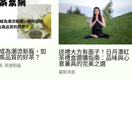
成為潮流新寵，如
送禮大方有面子！日月潭紅
高品質的好茶？
茶禮盒選購指南：品味與心
意兼具的完美之選
茶
,
茶道知識
最新消息