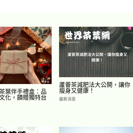
蘆薈茶減肥法大公開，讓你
瘦身又健康！
茶葉伴手禮盒：品
文化，饋贈獨特台
最新消息