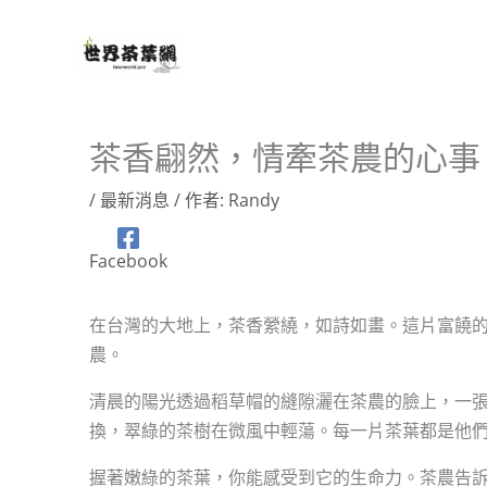
跳
至
主
要
內
茶香翩然，情牽茶農的心事
容
/
最新消息
/ 作者:
Randy
Facebook
在台灣的大地上，茶香縈繞，如詩如畫。這片富饒
農。
清晨的陽光透過稻草帽的縫隙灑在茶農的臉上，一
換，翠綠的茶樹在微風中輕蕩。每一片茶葉都是他
握著嫩綠的茶葉，你能感受到它的生命力。茶農告