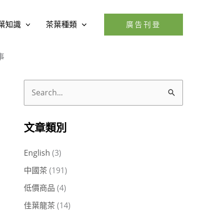
葉知識
茶葉種類
廣告刊登
事
搜
尋
關
文章類別
鍵
English
(3)
字
中國茶
(191)
:
低價商品
(4)
佳葉龍茶
(14)
。