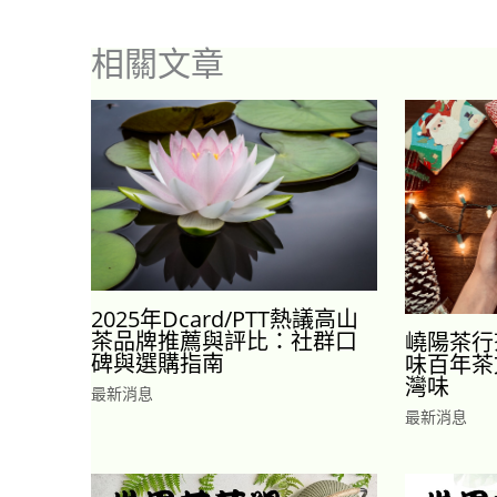
相關文章
2025年Dcard/PTT熱議高山
茶品牌推薦與評比：社群口
嶢陽茶行
碑與選購指南
味百年茶
灣味
最新消息
最新消息