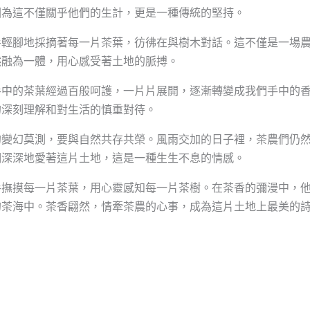
因為這不僅關乎他們的生計，更是一種傳統的堅持。
手輕腳地採摘著每一片茶葉，彷彿在與樹木對話。這不僅是一場
然融為一體，用心感受著土地的脈搏。
手中的茶葉經過百般呵護，一片片展開，逐漸轉變成我們手中的
的深刻理解和對生活的慎重對待。
的變幻莫測，要與自然共存共榮。風雨交加的日子裡，茶農們仍
們深深地愛著這片土地，這是一種生生不息的情感。
手撫摸每一片茶葉，用心靈感知每一片茶樹。在茶香的彌漫中，
的茶海中。茶香翩然，情牽茶農的心事，成為這片土地上最美的