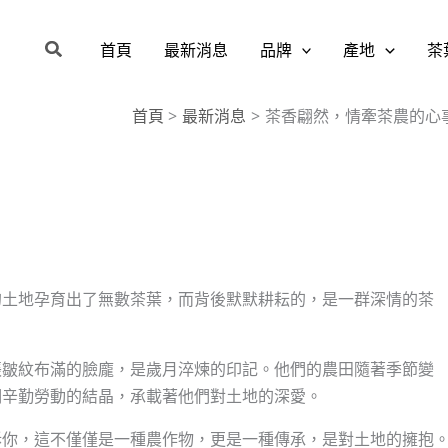
搜
首頁
最新消息
品牌
產地
茶
尋
首頁
最新消息
茶香翩然，情牽茶農的心
的土地孕育出了無數茶葉，而背後默默耕耘的，是一群深情的茶
張皺紋布滿的臉龐，是歲月淬煉的印記。他們的農田隨著季節變
們辛勤勞動的結晶，承載著他們對土地的深愛。
訴你，這不僅僅是一種農作物，更是一種傳承，是對土地的擁抱