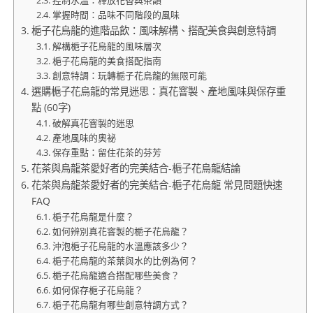
控制水溫：釋放花香與茶韻
掌握時間：品味不同階段的風味
梔子花烏龍的進階品飲：風味解構、搭配美食與創意特調
解構梔子花烏龍的風味層次
梔子花烏龍的美食搭配指南
創意特調：玩轉梔子花烏龍的無限可能
選購梔子花烏龍的常見迷思：真花窨製、產地風味與保存重
點 (60字)
破解真花窨製的迷思
產地風味的奧祕
保存重點：留住花茶的芬芳
花茶與烏龍茶愛好者的完美結合-梔子花烏龍結論
花茶與烏龍茶愛好者的完美結合-梔子花烏龍 常見問題快速
FAQ
梔子花烏龍是什麼？
如何辨別真花窨製的梔子花烏龍？
沖泡梔子花烏龍的水溫應該多少？
梔子花烏龍的茶葉與水的比例為何？
梔子花烏龍適合搭配哪些美食？
如何保存梔子花烏龍？
梔子花烏龍有哪些創意特調方式？