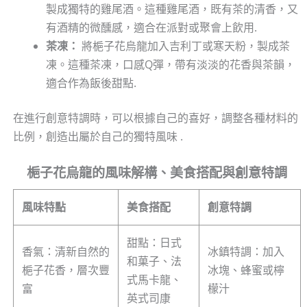
製成獨特的雞尾酒。這種雞尾酒，既有茶的清香，又
有酒精的微醺感，適合在派對或聚會上飲用.
茶凍：
將梔子花烏龍加入吉利丁或寒天粉，製成茶
凍。這種茶凍，口感Q彈，帶有淡淡的花香與茶韻，
適合作為飯後甜點.
在進行創意特調時，可以根據自己的喜好，調整各種材料的
比例，創造出屬於自己的獨特風味 .
梔子花烏龍的風味解構、美食搭配與創意特調
風味特點
美食搭配
創意特調
甜點：日式
香氣：清新自然的
冰鎮特調：加入
和菓子、法
梔子花香，層次豐
冰塊、蜂蜜或檸
式馬卡龍、
富
檬汁
英式司康