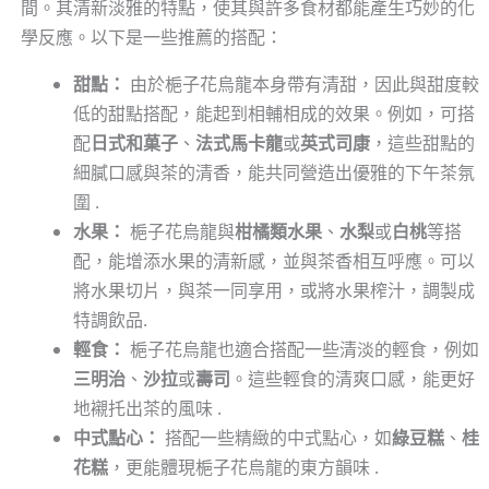
間。其清新淡雅的特點，使其與許多食材都能產生巧妙的化
學反應。以下是一些推薦的搭配：
甜點：
由於梔子花烏龍本身帶有清甜，因此與甜度較
低的甜點搭配，能起到相輔相成的效果。例如，可搭
配
日式和菓子
、
法式馬卡龍
或
英式司康
，這些甜點的
細膩口感與茶的清香，能共同營造出優雅的下午茶氛
圍 .
水果：
梔子花烏龍與
柑橘類水果
、
水梨
或
白桃
等搭
配，能增添水果的清新感，並與茶香相互呼應。可以
將水果切片，與茶一同享用，或將水果榨汁，調製成
特調飲品.
輕食：
梔子花烏龍也適合搭配一些清淡的輕食，例如
三明治
、
沙拉
或
壽司
。這些輕食的清爽口感，能更好
地襯托出茶的風味 .
中式點心：
搭配一些精緻的中式點心，如
綠豆糕
、
桂
花糕
，更能體現梔子花烏龍的東方韻味 .