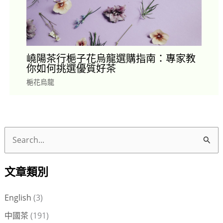
嶢陽茶行梔子花烏龍選購指南：專家教
你如何挑選優質好茶
梔花烏龍
搜
尋
文章類別
關
鍵
English
(3)
字
中國茶
(191)
: