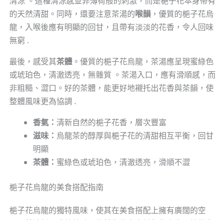
清涼 。這種清涼感並非薄荷般的刺激，而是梔子花本身帶有
的天然清甜。同時，還要注意茶湯的
喉韻
，優質的梔子花烏
龍，入喉後應有明顯的回甘，且帶有淡淡的花香，令人回味
無窮 .
最後，感受其
茶體
。優質的梔子花烏龍，茶湯應呈現蜜綠色
或琥珀色，清澈透亮，無雜質 。茶湯入口，應有滑順感，而
非粗糙、澀口。好的茶體，能更好地襯托出花香與茶韻，使
整體風味更為協調 .
香氣：
清新自然的梔子花香，層次豐富
滋味：
烏龍茶的醇厚與梔子花的清甜相互平衡，回甘
明顯
茶體：
蜜綠色或琥珀色，清澈透亮，滑順不澀
梔子花烏龍的美食搭配指南
梔子花烏龍的獨特風味，使其在美食搭配上擁有廣闊的空