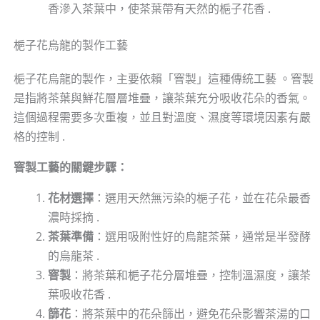
香滲入茶葉中，使茶葉帶有天然的梔子花香 .
梔子花烏龍的製作工藝
梔子花烏龍的製作，主要依賴「窨製」這種傳統工藝 。窨製
是指將茶葉與鮮花層層堆疊，讓茶葉充分吸收花朵的香氣。
這個過程需要多次重複，並且對溫度、濕度等環境因素有嚴
格的控制 .
窨製工藝的關鍵步驟：
花材選擇
：選用天然無污染的梔子花，並在花朵最香
濃時採摘 .
茶葉準備
：選用吸附性好的烏龍茶葉，通常是半發酵
的烏龍茶 .
窨製
：將茶葉和梔子花分層堆疊，控制溫濕度，讓茶
葉吸收花香 .
篩花
：將茶葉中的花朵篩出，避免花朵影響茶湯的口