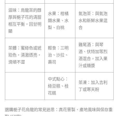
滋味：烏龍茶的醇
水果：柑橘
氣泡茶：與氣泡
厚與梔子花的清甜
類水果、水
水和新鮮水果混
相互平衡，回甘明
梨、白桃
合
顯
雞尾酒：與琴
茶體：蜜綠色或琥
輕食：三明
酒、伏特加等烈
珀色，清澈透亮，
治、沙拉、
酒混合，加入果
滑順不澀
壽司
汁或糖漿
中式點心：
茶凍：加入吉利
綠豆糕、桂
丁或寒天粉
花糕
選購梔子花烏龍的常見迷思：真花窨製、產地風味與保存重