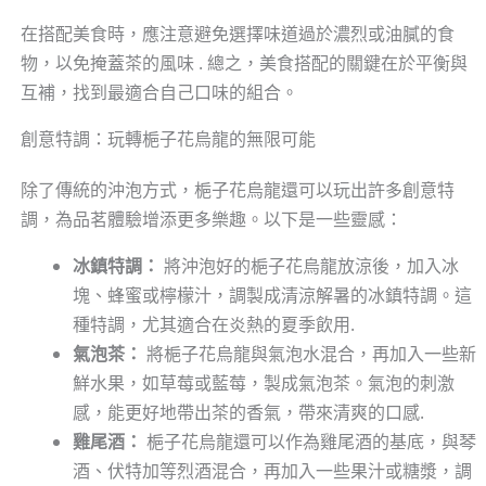
在搭配美食時，應注意避免選擇味道過於濃烈或油膩的食
物，以免掩蓋茶的風味 . 總之，美食搭配的關鍵在於平衡與
互補，找到最適合自己口味的組合。
創意特調：玩轉梔子花烏龍的無限可能
除了傳統的沖泡方式，梔子花烏龍還可以玩出許多創意特
調，為品茗體驗增添更多樂趣。以下是一些靈感：
冰鎮特調：
將沖泡好的梔子花烏龍放涼後，加入冰
塊、蜂蜜或檸檬汁，調製成清涼解暑的冰鎮特調。這
種特調，尤其適合在炎熱的夏季飲用.
氣泡茶：
將梔子花烏龍與氣泡水混合，再加入一些新
鮮水果，如草莓或藍莓，製成氣泡茶。氣泡的刺激
感，能更好地帶出茶的香氣，帶來清爽的口感.
雞尾酒：
梔子花烏龍還可以作為雞尾酒的基底，與琴
酒、伏特加等烈酒混合，再加入一些果汁或糖漿，調