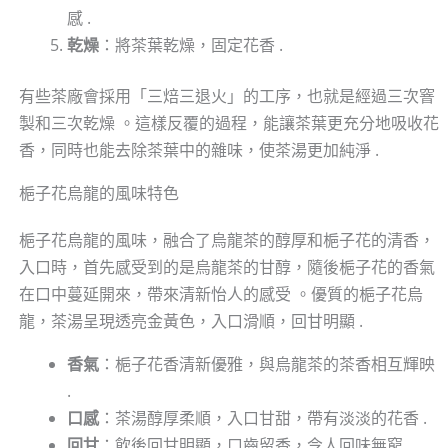
感 .
乾燥
：將茶葉乾燥，固定花香 .
有些茶廠會採用「三焙三退火」的工序，也就是經過三次窨
製和三次乾燥 。這樣反覆的過程，能讓茶葉更充分地吸收花
香，同時也能去除茶葉中的雜味，使茶湯更加純淨 .
梔子花烏龍的風味特色
梔子花烏龍的風味，融合了烏龍茶的醇厚和梔子花的清香，
入口時，首先感受到的是烏龍茶的甘醇，隨後梔子花的香氣
在口中蔓延開來，帶來清新怡人的感受 。優質的梔子花烏
龍，茶湯呈現透亮金黃色，入口滑順，回甘明顯 .
香氣
：梔子花香清新優雅，與烏龍茶的茶香相互輝映
.
口感
：茶湯醇厚柔順，入口甘甜，帶有淡淡的花香 .
回甘
：飲後回甘明顯，口齒留香，令人回味無窮 .