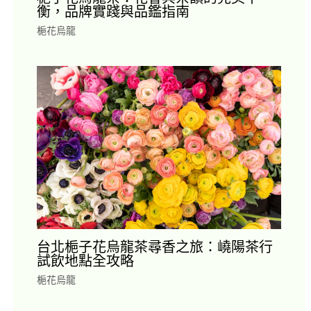
衡，品牌實踐與品鑑指南
梔花烏龍
台北梔子花烏龍茶尋香之旅：嶢陽茶行
試飲地點全攻略
梔花烏龍