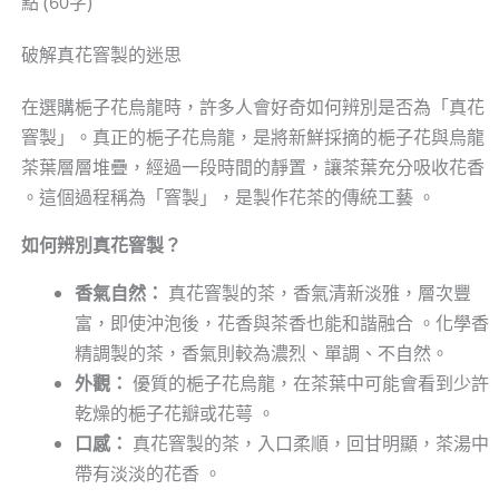
點 (60字)
破解真花窨製的迷思
在選購梔子花烏龍時，許多人會好奇如何辨別是否為「真花
窨製」。真正的梔子花烏龍，是將新鮮採摘的梔子花與烏龍
茶葉層層堆疊，經過一段時間的靜置，讓茶葉充分吸收花香
。這個過程稱為「窨製」，是製作花茶的傳統工藝 。
如何辨別真花窨製？
香氣自然：
真花窨製的茶，香氣清新淡雅，層次豐
富，即使沖泡後，花香與茶香也能和諧融合 。化學香
精調製的茶，香氣則較為濃烈、單調、不自然。
外觀：
優質的梔子花烏龍，在茶葉中可能會看到少許
乾燥的梔子花瓣或花萼 。
口感：
真花窨製的茶，入口柔順，回甘明顯，茶湯中
帶有淡淡的花香 。