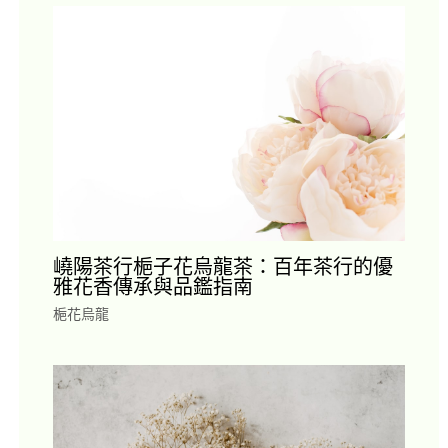
嶢陽茶行梔子花烏龍茶：百年茶行的優
雅花香傳承與品鑑指南
梔花烏龍