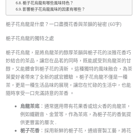
梔子花烏龍有哪些風味特色？
影響梔子花烏龍風味的因素有哪些？
梔子花烏龍是什麼？一口盡攬花香與茶韻的祕密 (60字)
梔子花烏龍的獨特之處
梔子花烏龍，是將烏龍茶的醇厚茶韻與梔子花的淡雅花香巧
妙結合的茶品，讓您在品茗的同時，既能感受到烏龍茶的甘
醇，又能體會到梔子花的清新 。這種獨特的風味融合，為茶
葉愛好者帶來了全新的感官體驗 。梔子花烏龍不僅是一種
茶，更是一種生活品味的展現，讓您在忙碌的生活中，也能
隨時享受一口充滿詩意的茶香 。
烏龍茶底
：通常選用帶有花果香或焙火香的烏龍茶，
例如鐵觀音、金萱等，作為茶底，為梔子花的香氣提
供更豐富的層次 .
梔子花香
：採用新鮮的梔子花，通過窨製工藝，將花