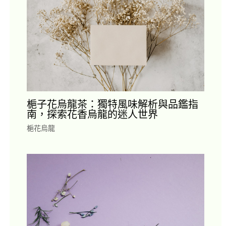
梔子花烏龍茶：獨特風味解析與品鑑指
南，探索花香烏龍的迷人世界
梔花烏龍