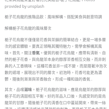
provided by unsplash
梔子花烏龍的進階品飲：風味解構、搭配美食與創意特調
解構梔子花烏龍的風味層次
梔子花烏龍不僅僅是花香與茶韻的簡單結合，更是一場多層
次的感官體驗。要真正領略其獨特魅力，需學會解構其風
味。首先，關注
香氣
。優質的梔子花烏龍，應帶有清新、自
然的梔子花香，與烏龍茶本身的醇厚茶香相互交融，而非刺
鼻的人工香精味 。這種花香並非一成不變，而是隨著沖泡次
數的遞增，展現出不同的層次。初泡時，花香可能更為濃
鬱，隨後則漸漸與茶香融合，形成一種和諧的香氣 .
其次，品嚐
滋味
。梔子花烏龍的滋味，應是烏龍茶的醇厚與
梔子花的清甜相互平衡。好的茶品入口後，先感受到的是烏
龍茶的甘醇，隨後梔子花的清香在口中蔓延開來，帶來一絲