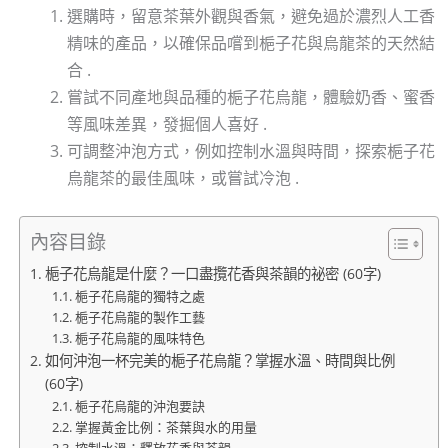
選購時，留意茶葉外觀與香氣，避免過於濃烈人工香
精味的產品，以確保品嚐到梔子花與烏龍茶的天然結
合 .
嘗試不同產地與品種的梔子花烏龍，體驗奶香、蜜香
等風味差異，發掘個人喜好 .
可調整沖泡方式，例如控制水溫與時間，探索梔子花
烏龍茶的最佳風味，或嘗試冷泡 .
內容目錄
梔子花烏龍是什麼？一口盡攬花香與茶韻的祕密 (60字)
梔子花烏龍的獨特之處
梔子花烏龍的製作工藝
梔子花烏龍的風味特色
如何沖泡一杯完美的梔子花烏龍？掌握水溫、時間與比例
(60字)
梔子花烏龍的沖泡要訣
掌握黃金比例：茶葉與水的用量