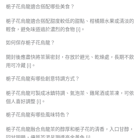
梔子花烏龍適合搭配哪些美食？
梔子花烏龍適合搭配甜度較低的甜點、柑橘類水果或清淡的
輕食，避免味道過於濃烈的食物 [i]。
如何保存梔子花烏龍？
開封後應盡快將茶葉密封，存放於避光、乾燥處，長期不飲
用可冷藏 [i]。
梔子花烏龍有哪些創意特調方式？
梔子花烏龍可製成冰鎮特調、氣泡茶、雞尾酒或茶凍，可依
個人喜好調整 [i]。
梔子花烏龍有哪些風味特色？
梔子花烏龍融合烏龍茶的醇厚和梔子花的清香，入口甘醇，
回甘明顯，優質茶湯呈現透亮金黃色 [i].