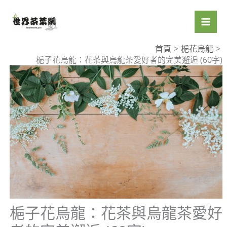
跳
至
主
要
首頁
梔花烏龍
梔子花烏龍：花茶與烏龍茶愛好者的完美邂逅 (60字)
內
容
梔子花烏龍：花茶與烏龍茶愛好