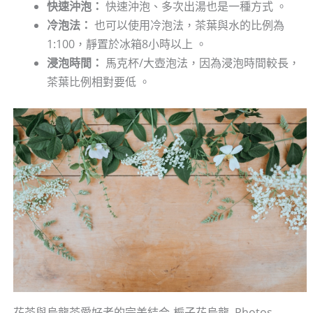
快速沖泡：
快速沖泡、多次出湯也是一種方式 。
冷泡法：
也可以使用冷泡法，茶葉與水的比例為
1:100，靜置於冰箱8小時以上 。
浸泡時間：
馬克杯/大壺泡法，因為浸泡時間較長，
茶葉比例相對要低 。
花茶與烏龍茶愛好者的完美結合-梔子花烏龍. Photos