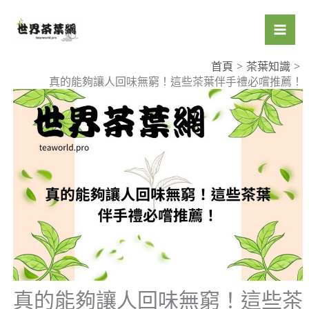
跳
至
主
要
首頁
茶葉知識
真的能夠讓人回味無窮！這些茶葉伴手禮必嚐推薦！
內
容
真的能夠讓人回味無窮！這些茶