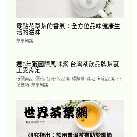
零點花草茶的香氣：全方位品味健康生
活的滋味
茶葉知識
連6年獲國際風味獎 台灣茶飲品牌茶裏
王受肯定
低價商品
,
價格
,
台灣茶
,
品牌
,
得獎茶
,
產地
,
知名品牌
,
茶
葉技巧
,
茶葉知識