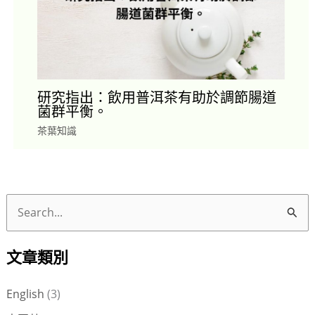
研究指出：飲用普洱茶有助於調節腸道
菌群平衡。
茶葉知識
搜
尋
文章類別
關
鍵
English
(3)
字