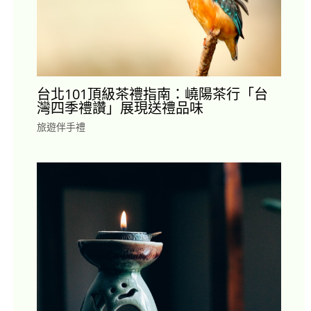
台北101頂級茶禮指南：嶢陽茶行「台
灣四季禮讚」展現送禮品味
旅遊伴手禮