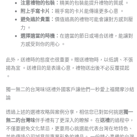
注意禮物的包裝：
精美的包裝能提升禮物的質感 。
附上手寫卡片：
親手寫的卡片能傳達更多心意 。
避免過於貴重：
價值過高的禮物可能會讓對方感到壓
力 。
選擇適當的時機：
在適當的節日或場合送禮，能讓對
方感受到你的用心 。
此外，送禮時的態度也很重要。贈送禮物時，以低調、不張
揚為宜 。送禮目的是表達心意，禮物送出後不必反覆提起
。
獨一無二的台灣味!送禮外國客戶讓他們一秒愛上福爾摩沙結
論
透過上述的選禮攻略與案例分享，相信您已對如何挑選
獨一
無二的台灣味
伴手禮有了更深入的瞭解。 在
送禮
的過程中，
不僅要避免文化禁忌，更要用心挑選能代表台灣在地特色、
並能傳達公司誠意與專業形象的禮品。 一份精心準備的台灣