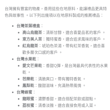
台灣擁有豐富的物產，善用這些在地原料，能讓禮品更具特
色與故事性 。以下列出幾項以在地原料製成的推薦禮品：
台灣茶葉禮盒
：
高山烏龍茶
：清新甘醇，適合喜愛品茗的客戶 。
東方美人茶
：獨特蜜香，適合追求風味的客戶 。
紅烏龍茶
：琥珀色茶湯，帶有紅茶香氣，適合喜
歡多層次口感的客戶 。
台灣水果乾
：
愛文芒果乾
：香甜Q彈，是台灣最具代表性的水果
乾 。
芭樂乾
：清脆爽口，帶有獨特香氣 。
鳳梨乾
：酸甜滋味，充滿熱帶風情 。
台灣蜂蜜
：
龍眼蜜
：濃鬱香甜，適合搭配茶飲或甜點。
荔枝蜜
：清香淡雅，適合直接食用或入菜。