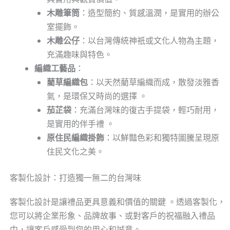
木雕筆筒
：造型簡約、質感溫潤，是實用的辦公
室擺飾。
木雕公仔
：以台灣傳統神祇或文化人物為主題，
充滿趣味與特色。
編織工藝品
：
藺草編織包
：以天然藺草編織而成，散發淡雅香
氣，是環保又時尚的選擇 。
茄芷袋
：充滿台灣味的復古手提袋，輕巧耐用，
是實用的伴手禮 。
原住民編織掛飾
：以鮮豔色彩和獨特圖騰呈現原
住民文化之美。
客製化設計：打造獨一無二的台灣味
客製化設計是讓禮品更具意義和價值的關鍵 。透過客製化，
您可以將企業形象、品牌故事、或對客戶的祝福融入禮品
中，讓客戶感受到您的用心和誠意。