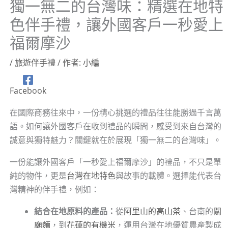
獨一無二的台灣味：精選在地特
色伴手禮，讓外國客戶一秒愛上
福爾摩沙
/
旅遊伴手禮
/ 作者:
小編
Facebook
在國際商務往來中，一份精心挑選的禮品往往能勝過千言萬
語。如何讓外國客戶在收到禮品的瞬間，感受到來自台灣的
誠意與獨特魅力？關鍵就在於展現「獨一無二的台灣味」。
一份能讓外國客戶「一秒愛上福爾摩沙」的禮品，不只是單
純的物件，更是
台灣在地特色
與故事的載體。選擇能代表台
灣精神的伴手禮，例如：
結合在地原料的產品：
從
阿里山的高山茶
、台南的
關
廟麵
，到
花蓮的有機米
，運用台灣在地優質農產製成