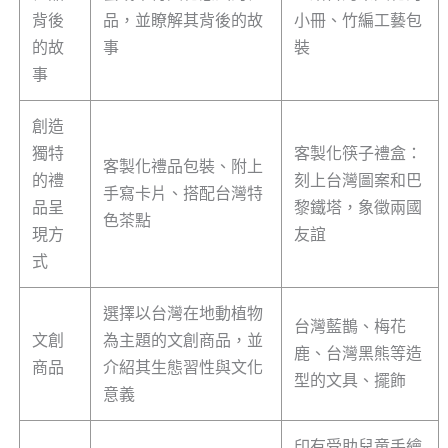
背後
品，並瞭解其背後的故
小冊、竹編工藝包
的故
事
裝
事
創造
獨特
客製化筷子禮盒：
客製化禮品包裝、附上
的禮
刻上台灣圖案和巴
手寫卡片、搭配台灣特
品呈
黎鐵塔，象徵兩國
色茶點
現方
友誼
式
選擇以台灣在地動植物
台灣藍鵲、梅花
文創
為主題的文創商品，並
鹿、台灣黑熊等造
商品
介紹其生態習性與文化
型的文具、擺飾
意義
印有受助兒童手繪