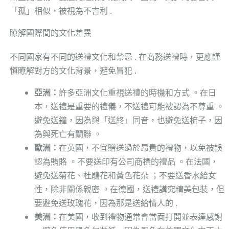
「孤」相似，被視為不吉利 .
瞭解國際間的文化差異
不同國家有不同的送禮文化和禁忌 . 在商務送禮時，更應謹
慎瞭解對方的文化背景，避免冒犯 .
亞洲：
許多亞洲文化重視送禮的時機和方式 。在日
本，送禮是重要的禮儀，不送禮可能被認為不尊重 。
避免送鐘，因為與「送終」同音，也避免送梳子，因
為與死亡有關聯 。
歐洲：
在英國，不宜贈送過於昂貴的禮物，以免被誤
認為賄賂 。不要送印有公司商標的禮品 。在法國，
避免送菊花、杜鵑花和黃色花朵 ；不要送香水給女
性，除非關係親密 。在德國，送禮講究精美包裝，但
要避免送玫瑰花，因為那是送給情人的 .
美洲：
在美國，收到禮物通常會當面打開並表達感謝