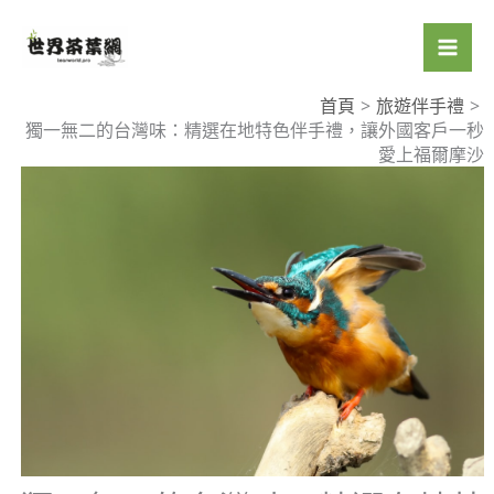
跳
至
主
要
首頁
旅遊伴手禮
獨一無二的台灣味：精選在地特色伴手禮，讓外國客戶一秒
內
愛上福爾摩沙
容