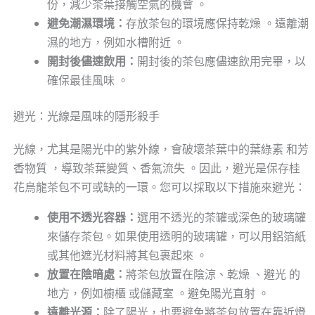
份，減少茶葉接觸空氣的機會 。
避免潮濕環境：
存放茶包的環境應保持乾燥 。遠離潮
濕的地方，例如水槽附近 。
開封後儘速飲用：
開封後的茶包應儘速飲用完畢，以
確保最佳風味 。
避光：光線是風味的隱形殺手
光線，尤其是陽光中的紫外線，會破壞茶葉中的葉綠素 和芳
香物質 ，導致茶葉變質、香氣流失 。因此，避光是保存桂
花烏龍茶包不可或缺的一環。您可以採取以下措施來避光：
使用不透光容器：
選用不透光的茶罐或深色的玻璃罐
來儲存茶包。如果使用透明的玻璃罐，可以用鋁箔紙
或其他遮光材料將其包裹起來 。
放置在陰暗處：
將茶包放置在陰涼、乾燥 、避光 的
地方，例如櫥櫃 或儲藏室 。避免陽光直射 。
遠離光源：
除了陽光，也要避免將茶包放置在靠近燈