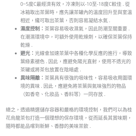
0~5度C最經濟有效，冷凍則以-10至-18度C較佳 . 從
冰箱取出茶葉時，應先讓茶罐內的溫度回升至與室溫
相近，纔可取出茶葉，否則容易凝結水氣 .
濕度控制：
茶葉容易吸收濕氣，因此防潮至關重要 .
在潮濕環境中，可額外使用乾燥劑，以確保茶葉保持
乾燥 .
避光：
光線會加速茶葉中各種化學反應的進行，導致
葉綠素褪色 . 因此，應避免陽光直射，使用不透光的
茶罐或將茶包放置在陰暗處 .
異味隔離：
茶葉具有很強的吸味性，容易吸收周圍環
境的異味 . 因此，應避免將茶葉與氣味強烈的物品
（如香皂、化妝品、香料等）一同存放 .
總之，透過精選儲存容器和嚴格的環境控制，我們可以為桂
花烏龍茶包打造一個理想的保存環境，從而延長其賞味期，
隨時都能品嚐到新鮮、香醇的美味茶飲 .