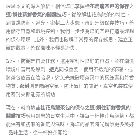
透過本文的深入解析，相信您已掌握
桂花烏龍茶包的保存之
道:鎖住新鮮香氣的關鍵技巧
。從瞭解桂花烏龍茶的特性，
到實踐防潮、避光、密封三大步驟，再到升級保存技巧，善
用儲存容器和環境控制，我們一步步為您的茶包打造最理想
的保存環境 . 此外，我們也破解了常見的保存迷思，建立正
確的觀念，確保風味不輕易流失 .
記住，
防潮
是首要任務，選用密封性良好的容器，並在潮濕
環境中善用乾燥劑 .
避光
同樣重要，使用不透光的茶罐，或
將茶包放置在陰暗處，避免光線破壞茶葉中的葉綠素和芳香
物質 .
密封
則是隔絕空氣、防止氧化的關鍵，真空包裝或使
用密封夾都能有所幫助 .
現在，就將這些
桂花烏龍茶包的保存之道:鎖住新鮮香氣的
關鍵技巧
應用到您的日常生活中，讓每一杯桂花烏龍茶，都
能保有如初般的香氣與滋味，為您的品茗時光增添更多美好
. 品味生活，從一杯好茶開始!