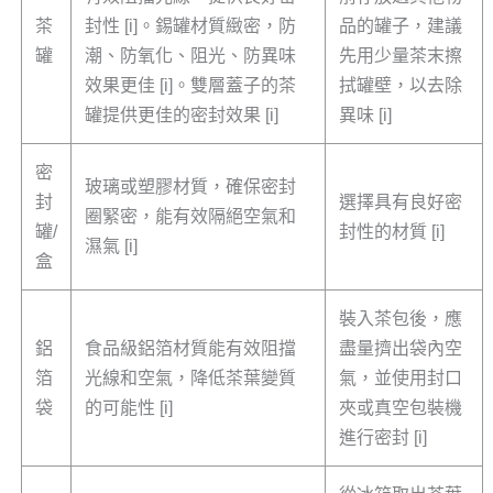
茶
封性 [i]。錫罐材質緻密，防
品的罐子，建議
罐
潮、防氧化、阻光、防異味
先用少量茶末擦
效果更佳 [i]。雙層蓋子的茶
拭罐壁，以去除
罐提供更佳的密封效果 [i]
異味 [i]
密
玻璃或塑膠材質，確保密封
封
選擇具有良好密
圈緊密，能有效隔絕空氣和
罐/
封性的材質 [i]
濕氣 [i]
盒
裝入茶包後，應
鋁
食品級鋁箔材質能有效阻擋
盡量擠出袋內空
箔
光線和空氣，降低茶葉變質
氣，並使用封口
袋
的可能性 [i]
夾或真空包裝機
進行密封 [i]