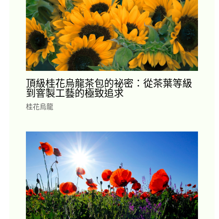
頂級桂花烏龍茶包的祕密：從茶葉等級
到窨製工藝的極致追求
桂花烏龍