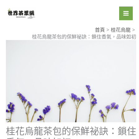
跳
至
主
要
首頁
桂花烏龍
桂花烏龍茶包的保鮮祕訣：鎖住香氣，品味如初
內
容
桂花烏龍茶包的保鮮祕訣：鎖住