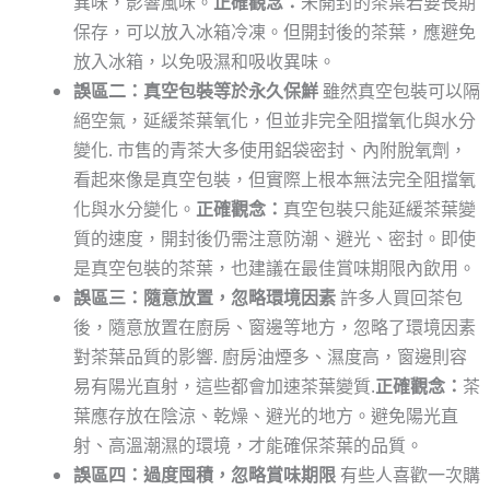
異味，影響風味。
正確觀念：
未開封的茶葉若要長期
保存，可以放入冰箱冷凍。但開封後的茶葉，應避免
放入冰箱，以免吸濕和吸收異味。
誤區二：真空包裝等於永久保鮮
雖然真空包裝可以隔
絕空氣，延緩茶葉氧化，但並非完全阻擋氧化與水分
變化. 市售的青茶大多使用鋁袋密封、內附脫氧劑，
看起來像是真空包裝，但實際上根本無法完全阻擋氧
化與水分變化。
正確觀念：
真空包裝只能延緩茶葉變
質的速度，開封後仍需注意防潮、避光、密封。即使
是真空包裝的茶葉，也建議在最佳賞味期限內飲用。
誤區三：隨意放置，忽略環境因素
許多人買回茶包
後，隨意放置在廚房、窗邊等地方，忽略了環境因素
對茶葉品質的影響. 廚房油煙多、濕度高，窗邊則容
易有陽光直射，這些都會加速茶葉變質.
正確觀念：
茶
葉應存放在陰涼、乾燥、避光的地方。避免陽光直
射、高溫潮濕的環境，才能確保茶葉的品質。
誤區四：過度囤積，忽略賞味期限
有些人喜歡一次購