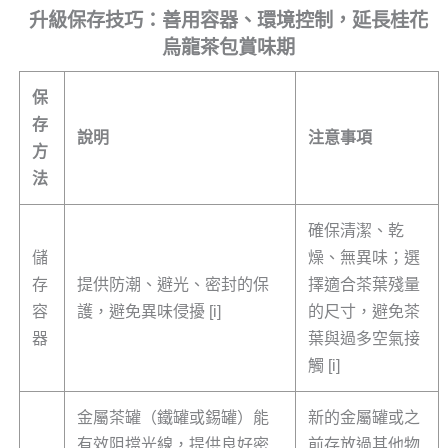
升級保存技巧：善用容器、環境控制，延長桂花
烏龍茶包賞味期
保
存
說明
注意事項
方
法
確保清潔、乾
儲
燥、無異味；選
存
提供防潮、避光、密封的保
擇適合茶葉殘量
容
護，避免異味侵擾 [i]
的尺寸，避免茶
器
葉與過多空氣接
觸 [i]
金屬茶罐（鐵罐或錫罐）能
新的金屬罐或之
有效阻擋光線，提供良好密
前存放過其他物