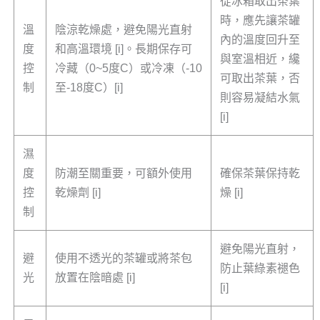
從冰箱取出茶葉
時，應先讓茶罐
溫
陰涼乾燥處，避免陽光直射
內的溫度回升至
度
和高溫環境 [i]。長期保存可
與室溫相近，纔
控
冷藏（0~5度C）或冷凍（-10
可取出茶葉，否
制
至-18度C）[i]
則容易凝結水氣
[i]
濕
度
防潮至關重要，可額外使用
確保茶葉保持乾
控
乾燥劑 [i]
燥 [i]
制
避免陽光直射，
避
使用不透光的茶罐或將茶包
防止葉綠素褪色
光
放置在陰暗處 [i]
[i]