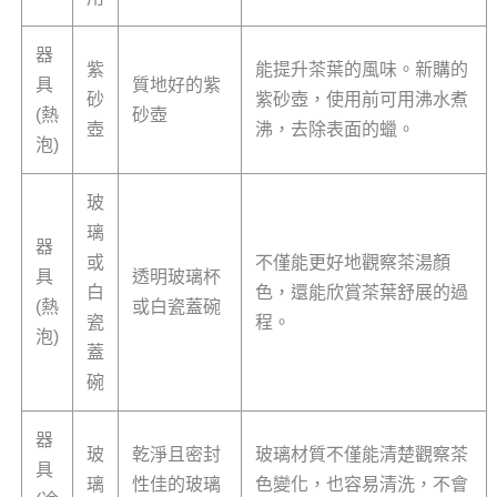
器
紫
能提升茶葉的風味。新購的
具
質地好的紫
砂
紫砂壺，使用前可用沸水煮
(熱
砂壺
壺
沸，去除表面的蠟。
泡)
玻
璃
器
或
不僅能更好地觀察茶湯顏
具
透明玻璃杯
白
色，還能欣賞茶葉舒展的過
(熱
或白瓷蓋碗
瓷
程。
泡)
蓋
碗
器
玻
乾淨且密封
玻璃材質不僅能清楚觀察茶
具
璃
性佳的玻璃
色變化，也容易清洗，不會