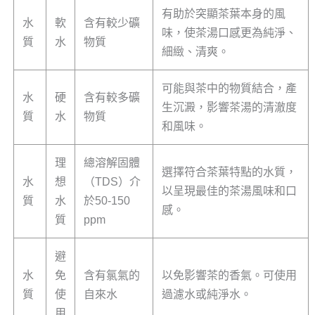
有助於突顯茶葉本身的風
水
軟
含有較少礦
味，使茶湯口感更為純淨、
質
水
物質
細緻、清爽。
可能與茶中的物質結合，產
水
硬
含有較多礦
生沉澱，影響茶湯的清澈度
質
水
物質
和風味。
理
總溶解固體
選擇符合茶葉特點的水質，
水
想
（TDS）介
以呈現最佳的茶湯風味和口
質
水
於50-150
感。
質
ppm
避
水
免
含有氯氣的
以免影響茶的香氣。可使用
質
使
自來水
過濾水或純淨水。
用