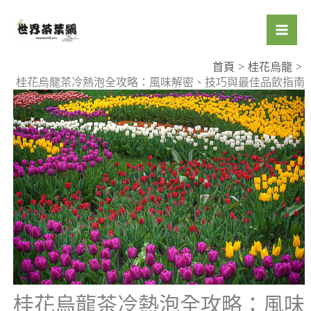
跳
至
主
要
首頁
桂花烏龍
桂花烏龍茶冷熱泡全攻略：風味解密、技巧與最佳品飲指南
內
容
桂花烏龍茶冷熱泡全攻略：風味