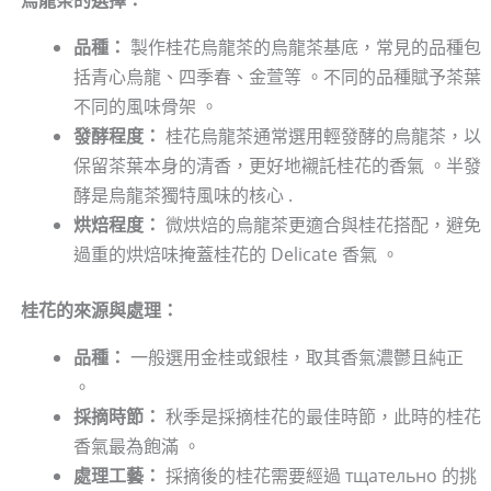
烏龍茶的選擇：
品種：
製作桂花烏龍茶的烏龍茶基底，常見的品種包
括青心烏龍、四季春、金萱等 。不同的品種賦予茶葉
不同的風味骨架 。
發酵程度：
桂花烏龍茶通常選用輕發酵的烏龍茶，以
保留茶葉本身的清香，更好地襯託桂花的香氣 。半發
酵是烏龍茶獨特風味的核心 .
烘焙程度：
微烘焙的烏龍茶更適合與桂花搭配，避免
過重的烘焙味掩蓋桂花的 Delicate 香氣 。
桂花的來源與處理：
品種：
一般選用金桂或銀桂，取其香氣濃鬱且純正
。
採摘時節：
秋季是採摘桂花的最佳時節，此時的桂花
香氣最為飽滿 。
處理工藝：
採摘後的桂花需要經過 тщательно 的挑