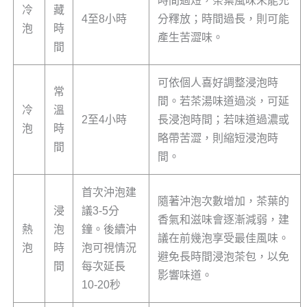
時間過短，茶葉風味未能充
冷
藏
4至8小時
分釋放；時間過長，則可能
泡
時
產生苦澀味。
間
可依個人喜好調整浸泡時
常
間。若茶湯味道過淡，可延
冷
溫
2至4小時
長浸泡時間；若味道過濃或
泡
時
略帶苦澀，則縮短浸泡時
間
間。
首次沖泡建
隨著沖泡次數增加，茶葉的
浸
議3-5分
香氣和滋味會逐漸減弱，建
熱
泡
鐘。後續沖
議在前幾泡享受最佳風味。
泡
時
泡可視情況
避免長時間浸泡茶包，以免
間
每次延長
影響味道。
10-20秒