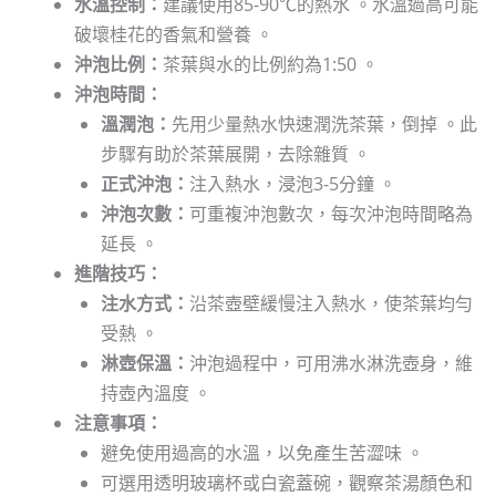
水溫控制：
建議使用85-90℃的熱水 。水溫過高可能
破壞桂花的香氣和營養 。
沖泡比例：
茶葉與水的比例約為1:50 。
沖泡時間：
溫潤泡：
先用少量熱水快速潤洗茶葉，倒掉 。此
步驟有助於茶葉展開，去除雜質 。
正式沖泡：
注入熱水，浸泡3-5分鐘 。
沖泡次數：
可重複沖泡數次，每次沖泡時間略為
延長 。
進階技巧：
注水方式：
沿茶壺壁緩慢注入熱水，使茶葉均勻
受熱 。
淋壺保溫：
沖泡過程中，可用沸水淋洗壺身，維
持壺內溫度 。
注意事項：
避免使用過高的水溫，以免產生苦澀味 。
可選用透明玻璃杯或白瓷蓋碗，觀察茶湯顏色和