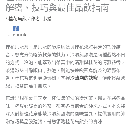
解密、技巧與最佳品飲指南
/
桂花烏龍
/ 作者:
小編
Facebook
桂花烏龍茶，是烏龍的醇厚底蘊與桂花淡雅芬芳的巧妙結
合。想充分領略這款茶的魅力，冷泡與熱泡是兩種截然不同
的方式。冷泡，能萃取出茶葉中的清甜與桂花的清雅花香，
茶湯滋味甘醇順口；熱泡，則能快速喚醒烏龍茶的濃鬱茶
香，桂花香氣也更顯熱烈。掌握
冷熱泡的訣竅
，便能輕鬆駕
馭這款茶的萬千風味。
無論是想在夏日享受一杯清涼解渴的冷泡茶，還是在寒冬品
味一杯暖心暖胃的熱茶，都有各自適合的沖泡方式。本文將
深入剖析桂花烏龍茶冷泡與熱泡的風味差異，提供實用的沖
泡技巧與品飲建議，帶您領略桂花烏龍茶的真味。