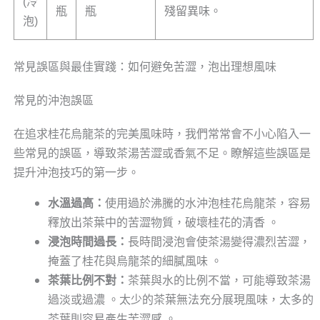
(冷
瓶
瓶
殘留異味。
泡)
常見誤區與最佳實踐：如何避免苦澀，泡出理想風味
常見的沖泡誤區
在追求桂花烏龍茶的完美風味時，我們常常會不小心陷入一
些常見的誤區，導致茶湯苦澀或香氣不足。瞭解這些誤區是
提升沖泡技巧的第一步。
水溫過高：
使用過於沸騰的水沖泡桂花烏龍茶，容易
釋放出茶葉中的苦澀物質，破壞桂花的清香 。
浸泡時間過長：
長時間浸泡會使茶湯變得濃烈苦澀，
掩蓋了桂花與烏龍茶的細膩風味 。
茶葉比例不對：
茶葉與水的比例不當，可能導致茶湯
過淡或過濃 。太少的茶葉無法充分展現風味，太多的
茶葉則容易產生苦澀感 。