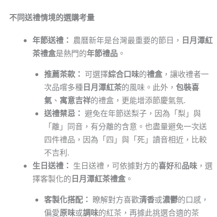
不同送禮情境的選購考量
年節送禮：
農曆新年是台灣最重要的節日，
日月潭紅
茶禮盒
是熱門的
年節禮品
。
推薦茶款：
可選擇
綜合口味
的
禮盒
，讓收禮者一
次品嚐多種
日月潭紅茶
的風味。此外，
包裝喜
氣
、
寓意吉祥
的禮盒，更能增添節慶氣氛.
送禮禁忌：
避免在年節送梨子，因為「梨」與
「離」同音，有分離的含意。也盡量避免一次送
四件禮品，因為「四」與「死」讀音相近，比較
不吉利.
生日送禮：
生日送禮，可依據對方的
喜好
和
品味
，選
擇客製化的
日月潭紅茶禮盒
。
客製化搭配：
瞭解對方喜歡
清香
或
濃鬱
的口感，
偏愛
原味
或
調味
的紅茶，再據此挑選合適的茶