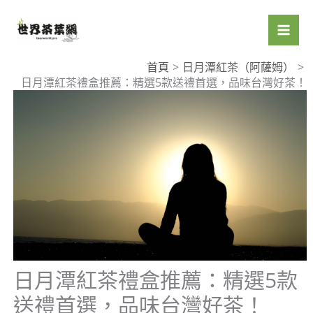
跳
至
主
要
首頁
日月潭紅茶（阿薩姆）
日月潭紅茶禮盒推薦：精選5款送禮首選，品味台灣好茶！
內
容
日月潭紅茶禮盒推薦：精選5款
送禮首選，品味台灣好茶！