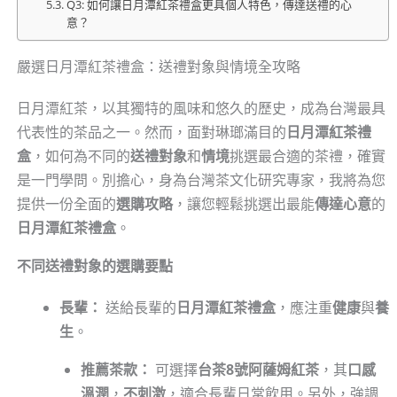
Q3: 如何讓日月潭紅茶禮盒更具個人特色，傳達送禮的心
意？
嚴選日月潭紅茶禮盒：送禮對象與情境全攻略
日月潭紅茶，以其獨特的風味和悠久的歷史，成為台灣最具
代表性的茶品之一。然而，面對琳瑯滿目的
日月潭紅茶禮
盒
，如何為不同的
送禮對象
和
情境
挑選最合適的茶禮，確實
是一門學問。別擔心，身為台灣茶文化研究專家，我將為您
提供一份全面的
選購攻略
，讓您輕鬆挑選出最能
傳達心意
的
日月潭紅茶禮盒
。
不同送禮對象的選購要點
長輩：
送給長輩的
日月潭紅茶禮盒
，應注重
健康
與
養
生
。
推薦茶款：
可選擇
台茶8號阿薩姆紅茶
，其
口感
溫潤
，
不刺激
，適合長輩日常飲用。另外，強調