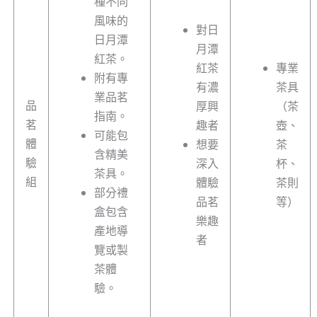
種不同
風味的
對日
日月潭
月潭
紅茶。
紅茶
專業
附有專
有濃
茶具
業品茗
品
厚興
（茶
指南。
茗
趣者
壺、
可能包
體
想要
茶
含精美
驗
深入
杯、
茶具。
組
體驗
茶則
部分禮
品茗
等）
盒包含
樂趣
產地導
者
覽或製
茶體
驗。