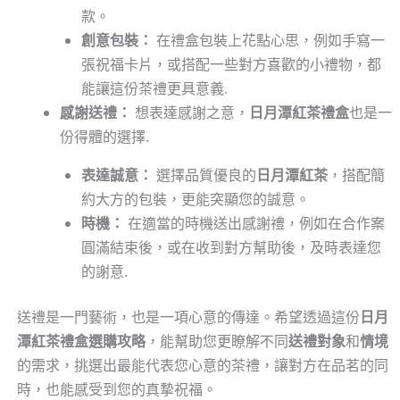
款。
創意包裝：
在禮盒包裝上花點心思，例如手寫一
張祝福卡片，或搭配一些對方喜歡的小禮物，都
能讓這份茶禮更具意義.
感謝送禮：
想表達感謝之意，
日月潭紅茶禮盒
也是一
份得體的選擇.
表達誠意：
選擇品質優良的
日月潭紅茶
，搭配簡
約大方的包裝，更能突顯您的誠意。
時機：
在適當的時機送出感謝禮，例如在合作案
圓滿結束後，或在收到對方幫助後，及時表達您
的謝意.
送禮是一門藝術，也是一項心意的傳達。希望透過這份
日月
潭紅茶禮盒選購攻略
，能幫助您更瞭解不同
送禮對象
和
情境
的需求，挑選出最能代表您心意的茶禮，讓對方在品茗的同
時，也能感受到您的真摯祝福。