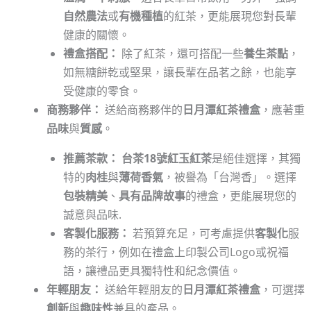
自然農法
或
有機種植
的紅茶，更能展現您對長輩
健康的關懷。
禮盒搭配：
除了紅茶，還可搭配一些
養生茶點
，
如無糖餅乾或堅果，讓長輩在品茗之餘，也能享
受健康的零食。
商務夥伴：
送給商務夥伴的
日月潭紅茶禮盒
，應著重
品味
與
質感
。
推薦茶款：
台茶18號紅玉紅茶
是絕佳選擇，其獨
特的
肉桂
與
薄荷香氣
，被譽為「台灣香」。選擇
包裝精美
、
具有品牌故事
的禮盒，更能展現您的
誠意與品味.
客製化服務：
若預算充足，可考慮提供
客製化
服
務的茶行，例如在禮盒上印製公司Logo或祝福
語，讓禮品更具獨特性和紀念價值。
年輕朋友：
送給年輕朋友的
日月潭紅茶禮盒
，可選擇
創新
與
趣味性
兼具的產品。