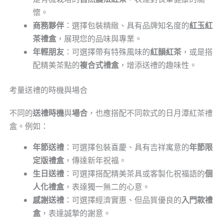
懷。
商務夥伴
：選擇包裝精緻、具有品牌知名度的
紅玉紅
茶禮盒
，展現您的品味與專業。
年輕朋友
：可選擇帶有特殊風味的
紅韻紅茶
，或是搭
配精美茶點的
複合式禮盒
，增添送禮的趣味性。
考量送禮的時機與場合
不同的
送禮時機
與
場合
，也應搭配不同款式的日月潭紅茶禮
盒。例如：
年節送禮
：可選擇包裝喜慶、具有吉祥寓意的
年節限
定版禮盒
，傳達新年祝福。
生日送禮
：可選擇搭配精美茶具或客製化祝福語的
個
人化禮盒
，表達獨一無二的心意。
感謝送禮
：可選擇經濟實惠、但品質優良的
入門款禮
盒
，表達誠摯的謝意。