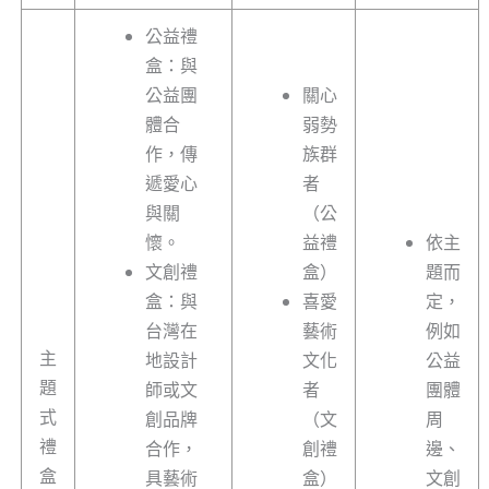
公益禮
盒：與
公益團
關心
體合
弱勢
作，傳
族群
遞愛心
者
與關
（公
懷。
益禮
依主
文創禮
盒）
題而
盒：與
喜愛
定，
台灣在
藝術
例如
主
地設計
文化
公益
題
師或文
者
團體
式
創品牌
（文
周
禮
合作，
創禮
邊、
盒
具藝術
盒）
文創