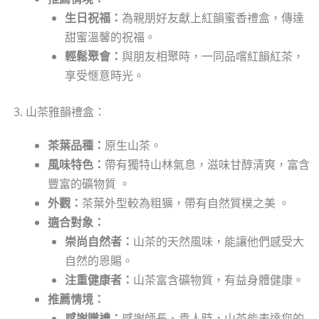
生日祝福：
為親朋好友獻上紅韻蜜香禮盒，傳達
甜蜜溫馨的祝福。
輕鬆聚會：
與朋友相聚時，一同品嚐紅韻紅茶，
享受愜意時光。
3. 山茶雅韻禮盒：
茶葉品種：
原生山茶。
風味特色：
帶有獨特山林氣息，滋味甘醇清爽，富含
豐富的礦物質 。
外觀：
茶葉外型較為粗獷，帶有自然質樸之美 。
適合對象：
崇尚自然者：
山茶的天然風味，能讓他們感受大
自然的恩賜。
注重健康者：
山茶富含礦物質，有益身體健康。
推薦情境：
感謝贈禮：
感謝師長、貴人時，山茶能表達您的