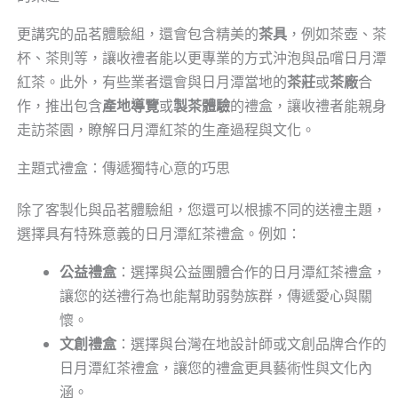
更講究的品茗體驗組，還會包含精美的
茶具
，例如茶壺、茶
杯、茶則等，讓收禮者能以更專業的方式沖泡與品嚐日月潭
紅茶。此外，有些業者還會與日月潭當地的
茶莊
或
茶廠
合
作，推出包含
產地導覽
或
製茶體驗
的禮盒，讓收禮者能親身
走訪茶園，瞭解日月潭紅茶的生產過程與文化。
主題式禮盒：傳遞獨特心意的巧思
除了客製化與品茗體驗組，您還可以根據不同的送禮主題，
選擇具有特殊意義的日月潭紅茶禮盒。例如：
公益禮盒
：選擇與公益團體合作的日月潭紅茶禮盒，
讓您的送禮行為也能幫助弱勢族群，傳遞愛心與關
懷。
文創禮盒
：選擇與台灣在地設計師或文創品牌合作的
日月潭紅茶禮盒，讓您的禮盒更具藝術性與文化內
涵。