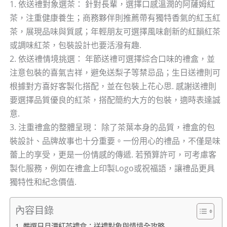
1. 依送禮對象選茶： 針對長輩，選擇口感溫潤的阿薩姆紅
茶，注重健康養生；商務夥伴則推薦帶有獨特香氣的紅玉紅
茶，展現品味與質感；年輕朋友可選擇風味創新的紅韻紅茶
或調味紅茶，包裝設計也要活潑有趣.
2. 依送禮情境挑選： 年節送禮可選擇綜合口味的禮盒，並
注意包裝的喜氣吉祥，避免送梨子等禁忌品；生日送禮則可
根據對方喜好客製化搭配，並在包裝上花心思. 感謝送禮則
要選擇品質優良的紅茶，搭配簡約大方的包裝，適時表達誠
意.
3. 注重禮盒的整體呈現： 除了茶葉本身的品質，禮盒的包
裝設計、品牌故事也十分重要。一份用心的禮品，不僅是味
蕾上的享受，更是一份情感的傳遞. 若預算許可，可考慮客
製化服務，例如在禮盒上印製Logo或祝福語，讓禮品更具
獨特性和紀念價值.
內容目錄
嚴選日月潭紅茶禮盒：送禮對象與情境全攻略