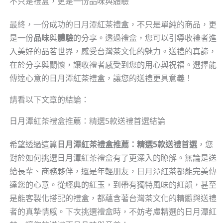
不只是禮盒，更是一份品味與體驗
最終，一份成功的日月潭紅茶禮盒，不只是單純的商品，更
是一份
品味
與
體驗
的分享。透過禮盒，您可以引導收禮者進
入美好的品茗世界，感受台灣茶文化的魅力。送禮的真諦，
在於分享與關懷，讓收禮者感受到您的用心與祝福。選擇能
傳達心意的日月潭紅茶禮盒，讓您的送禮更具意義！
請看以下文章的結論：
日月潭紅茶禮盒推薦：精選5款送禮首選結論
希望透過這篇
日月潭紅茶禮盒推薦：精選5款送禮首選
，您
對於如何挑選日月潭紅茶禮盒有了更深入的瞭解。無論是送
給長輩、商務夥伴，還是年輕朋友，日月潭紅茶都能完美傳
達您的心意。從經典的紅玉，到帶有獨特風味的紅韻，甚至
是能客製化搭配的禮盒，都蘊含著台灣茶文化的精髓與送禮
者的真摯情感。下次挑選禮盒時，不妨考慮精選的日月潭紅