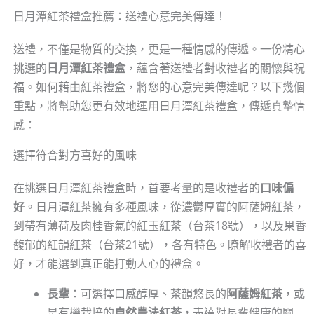
日月潭紅茶禮盒推薦：送禮心意完美傳達！
送禮，不僅是物質的交換，更是一種情感的傳遞。一份精心
挑選的
日月潭紅茶禮盒
，蘊含著送禮者對收禮者的關懷與祝
福。如何藉由紅茶禮盒，將您的心意完美傳達呢？以下幾個
重點，將幫助您更有效地運用日月潭紅茶禮盒，傳遞真摯情
感：
選擇符合對方喜好的風味
在挑選日月潭紅茶禮盒時，首要考量的是收禮者的
口味偏
好
。日月潭紅茶擁有多種風味，從濃鬱厚實的阿薩姆紅茶，
到帶有薄荷及肉桂香氣的紅玉紅茶（台茶18號），以及果香
馥郁的紅韻紅茶（台茶21號），各有特色。瞭解收禮者的喜
好，才能選到真正能打動人心的禮盒。
長輩
：可選擇口感醇厚、茶韻悠長的
阿薩姆紅茶
，或
是有機栽培的
自然農法紅茶
，表達對長輩健康的關