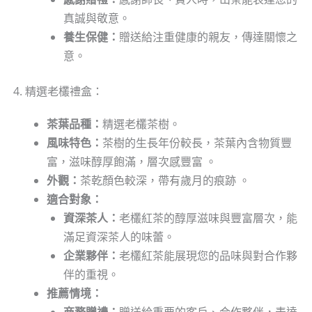
真誠與敬意。
養生保健：
贈送給注重健康的親友，傳達關懷之
意。
4. 精選老欉禮盒：
茶葉品種：
精選老欉茶樹。
風味特色：
茶樹的生長年份較長，茶葉內含物質豐
富，滋味醇厚飽滿，層次感豐富 。
外觀：
茶乾顏色較深，帶有歲月的痕跡 。
適合對象：
資深茶人：
老欉紅茶的醇厚滋味與豐富層次，能
滿足資深茶人的味蕾。
企業夥伴：
老欉紅茶能展現您的品味與對合作夥
伴的重視。
推薦情境：
商務贈禮：
贈送給重要的客戶、合作夥伴，表達