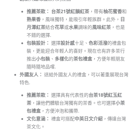
推薦茶款：
台茶21號紅韻紅茶
，帶有
柚花蜜香
和
熟果香
，風味獨特，能吸引年輕族群。此外，
日
月潭紅茶
結合
花草
或
水果
調味的
風味紅茶
，也是
不錯的選擇.
包裝設計：
選擇
設計感
十足、
色彩活潑
的禮盒包
裝，更能迎合年輕人的喜好。現在也有許多茶行
推出
小包裝
、
多樣化
的
茶包禮盒
，方便年輕朋友
隨時隨地品嚐.
外國友人：
送給外國友人的禮盒，可以著重展現台灣
特色.
推薦茶款：
選擇具有代表性的
台茶18號紅玉紅
茶
，讓他們體驗台灣獨有的茶香。也可選擇
小茶
包禮盒
，方便沖泡和攜帶.
文化意涵：
禮盒可搭配
中英日文介紹
，傳達台灣
茶文化。