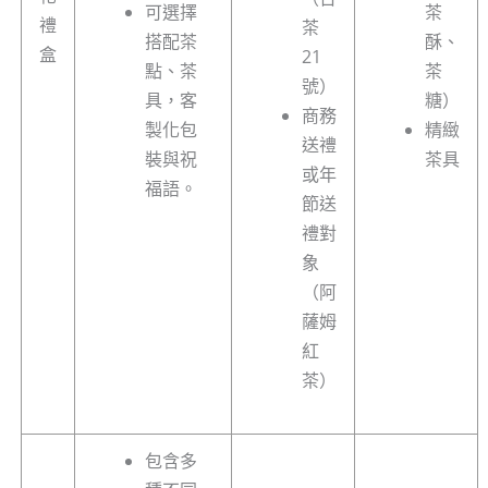
可選擇
茶
禮
茶
搭配茶
酥、
盒
21
點、茶
茶
號）
具，客
糖）
商務
製化包
精緻
送禮
裝與祝
茶具
或年
福語。
節送
禮對
象
（阿
薩姆
紅
茶）
包含多