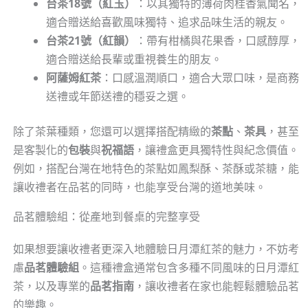
台茶18號（紅玉）
：以其獨特的薄荷肉桂香氣聞名，
適合贈送給喜歡風味獨特、追求品味生活的親友。
台茶21號（紅韻）
：帶有柑橘與花果香，口感醇厚，
適合贈送給長輩或重視養生的朋友。
阿薩姆紅茶
：口感溫潤順口，適合大眾口味，是商務
送禮或年節送禮的穩妥之選。
除了茶葉種類，您還可以選擇搭配精緻的
茶點
、
茶具
，甚至
是客製化的
包裝
與
祝福語
，讓禮盒更具獨特性與紀念價值。
例如，搭配台灣在地特色的茶點如鳳梨酥、茶酥或茶糖，能
讓收禮者在品茗的同時，也能享受台灣的道地美味。
品茗體驗組：從產地到餐桌的完整享受
如果想要讓收禮者更深入地體驗日月潭紅茶的魅力，不妨考
慮
品茗體驗組
。這種禮盒通常包含多種不同風味的日月潭紅
茶，以及專業的
品茗指南
，讓收禮者在家也能輕鬆體驗品茗
的樂趣。