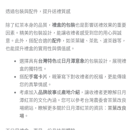
透過包裝與配件，提升送禮質感
除了紅茶本身的品質，
禮盒的包裝
也是影響送禮效果的重要
因素。精美的包裝設計，能讓收禮者感受到您的用心與誠
意。此外，搭配合適的
配件
，如茶葉罐、茶匙、濾茶器等，
也能提升禮盒的實用性與價值感。
選擇具有
台灣特色
或
日月潭意象
的包裝設計，展現禮
盒的獨特性。
搭配
手寫卡片
，親筆寫下對收禮者的祝福，更能傳達
您的真摯情感。
考慮加入
品牌故事
或
產地介紹
，讓收禮者更瞭解日月
潭紅茶的文化內涵。您可以參考台灣農委會茶葉改良
場網站，瞭解更多關於日月潭紅茶的資訊：
茶葉改良
場
。