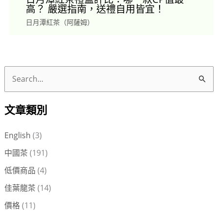
高？ 嚴選指南，送禮自用皆宜！
日月潭紅茶（阿薩姆）
搜
尋
文章類別
關
鍵
English
(3)
字
中國茶
(191)
:
低價商品
(4)
佳葉龍茶
(14)
價格
(11)