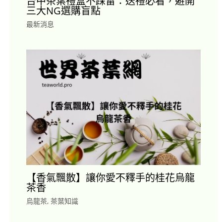
台中茶葉禮盒不踩雷：送禮必看，避開
三大NG選購盲點
最新消息
【香氣飄散】讓你愛不釋手的桂花烏龍
茶香
烏龍茶
,
茶葉知識