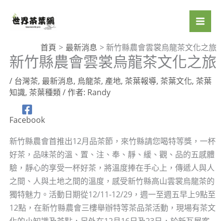
跳
至
主
要
首頁
最新消息
新竹縣農會雲裳烏龍茶文化之旅
新竹縣農會雲裳烏龍茶文化之旅
內
容
/
台灣茶
,
最新消息
,
烏龍茶
,
產地
,
茶葉報導
,
茶葉文化
,
茶葉
知識
,
茶葉種類
/ 作者:
Randy
Facebook
新竹縣農會首推出12月品茶節，來竹縣請您喝特等獎，一杯
好茶，品味茶的溫、置、注、奉、靜、緩、觀、品的五感體
驗，靜心的享受一杯好茶，將溫度捧在手心上，傳遞人與人
之間、人與土地之間的溫度，感受新竹縣高山雲裳烏龍茶的
獨特魅力。活動日期從12/11-12/29，週一至週五早上9點至
12點，在新竹縣農會三樓舉辦特等茶品茶活動，現場有茶文
化的小知識及茶點，另外在12月16日及23日，於新瓦屋客