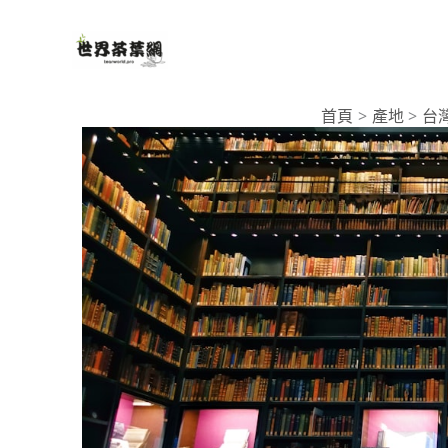
跳
至
主
要
首頁
產地
台
內
容