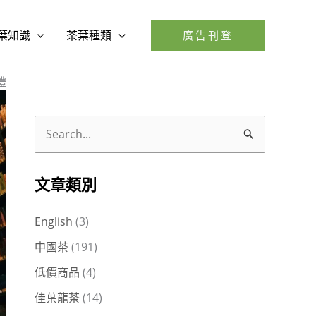
葉知識
茶葉種類
廣告刊登
禮
搜
尋
關
文章類別
鍵
English
(3)
字
中國茶
(191)
:
低價商品
(4)
佳葉龍茶
(14)