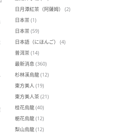
日月潭紅茶（阿薩姆）
(2)
日本茶
(1)
農
日本茶
(59)
日本語（にほんご）
(4)
業
普洱茶
(14)
最新消息
(360)
杉林溪烏龍
(12)
合
東方美人
(19)
，
東方美人茶
(21)
桂花烏龍
(40)
環
梔花烏龍
(12)
梨山烏龍
(12)