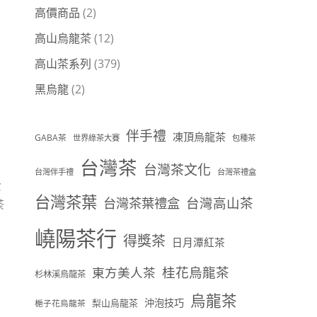
高價商品
(2)
高山烏龍茶
(12)
高山茶系列
(379)
黑烏龍
(2)
伴手禮
凍頂烏龍茶
GABA茶
世界綠茶大賽
包種茶
台灣茶
台灣茶文化
台灣伴手禮
台灣茶禮盒
費
台灣茶葉
台灣茶葉禮盒
台灣高山茶
茶
嶢陽茶行
得獎茶
日月潭紅茶
桂花烏龍茶
東方美人茶
杉林溪烏龍茶
烏龍茶
沖泡技巧
梨山烏龍茶
梔子花烏龍茶