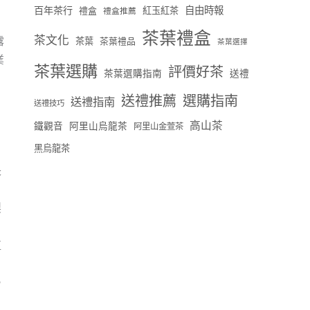
百年茶行
自由時報
禮盒
紅玉紅茶
禮盒推薦
茶葉禮盒
茶文化
露
茶葉
茶葉禮品
茶葉選擇
業
茶葉選購
評價好茶
茶葉選購指南
送禮
送禮推薦
選購指南
送禮指南
送禮技巧
高山茶
鐵觀音
阿里山烏龍茶
阿里山金萱茶
黑烏龍茶
長
製
植
。