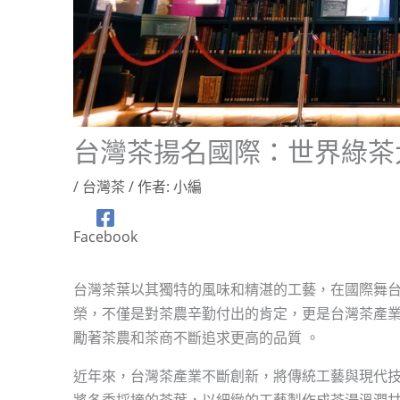
台灣茶揚名國際：世界綠茶
/
台灣茶
/ 作者:
小編
Facebook
台灣茶葉以其獨特的風味和精湛的工藝，在國際舞
榮，不僅是對茶農辛勤付出的肯定，更是台灣茶產業
勵著茶農和茶商不斷追求更高的品質 。
近年來，台灣茶產業不斷創新，將傳統工藝與現代
將冬季採摘的茶葉，以細緻的工藝製作成茶湯溫潤甘