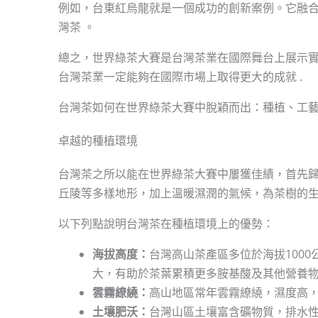
例如，台東紅烏龍就是一個成功的創新案例。它融
灣茶 。
總之，世界綠茶大賽是台灣茶業在國際舞台上展示
台灣茶業一定能夠在國際市場上取得更大的成就 .
台灣茶如何在世界綠茶大賽中脫穎而出：種植、工
卓越的種植環境
台灣茶之所以能在世界綠茶大賽中屢獲佳績，首先歸
丘陵等多樣地形，加上溫暖濕潤的氣候，為茶樹的生
以下列點說明台灣茶在種植環境上的優勢：
海拔高度：
台灣高山茶產區多位於海拔1000
大，有助於茶葉累積更多胺基酸及其他營養物
雲霧繚繞：
高山地區常年雲霧繚繞，濕度高，
土壤肥沃：
台灣山區土壤富含礦物質，排水性