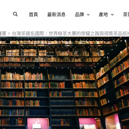
搜
首頁
最新消息
品牌
產地
茶
尋
灣茶
台灣茶揚名國際：世界綠茶大賽的榮耀之路與得獎茶品巡