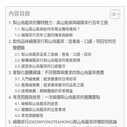
內容目錄
梨山烏龍茶的獨特魅力：高山氣候與嶢陽茶行百年工藝
梨山高山氣候如何孕育出獨特風味？
嶢陽茶行百年工藝的傳承與創新
如何品味嶢陽茶行梨山烏龍茶：從香氣、口感、到回甘的完
整體驗
梨山烏龍茶品茗三部曲：香氣、口感、回甘
解構嶢陽茶行梨山烏龍茶的香氣密碼
感受梨山烏龍茶的口感層次
客製化選購建議：不同預算與需求的梨山烏龍茶推薦
入門級推薦：經濟實惠的日常好茶
進階級推薦：追求風味層次的品茗之選
送禮推薦：精緻體面的茶葉禮盒
常見問題與迷思：一次搞懂梨山烏龍茶的選購要點
破解梨山烏龍茶的迷思
選購梨山烏龍茶的注意事項
常見問題解答
嶢陽茶行(GEOWYONGTEAHONG)梨山烏龍茶評價如何結論