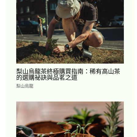
梨山烏龍茶終極購買指南：稀有高山茶
的選購祕訣與品茗之道
梨山烏龍