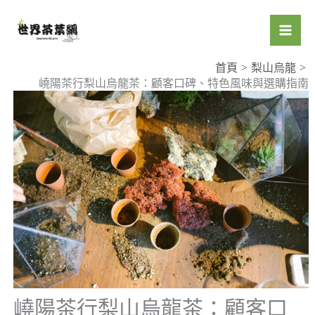
跳
至
主
要
首頁
梨山烏龍
嶢陽茶行梨山烏龍茶：顧客口碑、特色風味與選購指南
內
容
嶢陽茶行梨山烏龍茶：顧客口