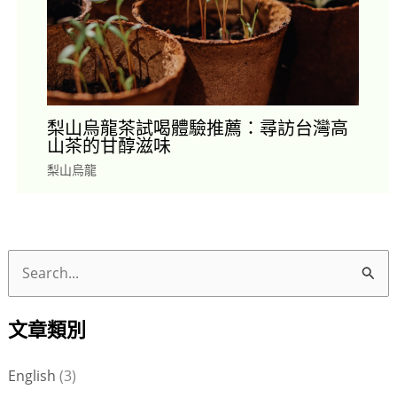
梨山烏龍茶試喝體驗推薦：尋訪台灣高
山茶的甘醇滋味
梨山烏龍
搜
尋
文章類別
關
鍵
English
(3)
字