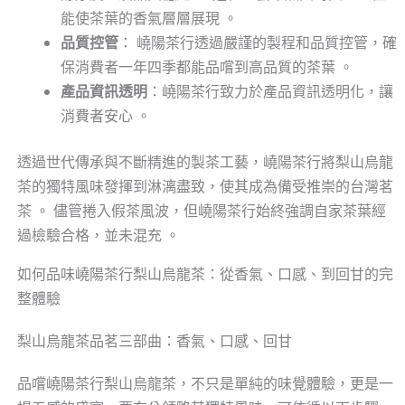
能使茶葉的香氣層層展現 。
品質控管
： 嶢陽茶行透過嚴謹的製程和品質控管，確
保消費者一年四季都能品嚐到高品質的茶葉 。
產品資訊透明
：嶢陽茶行致力於產品資訊透明化，讓
消費者安心 。
透過世代傳承與不斷精進的製茶工藝，嶢陽茶行將梨山烏龍
茶的獨特風味發揮到淋漓盡致，使其成為備受推崇的台灣茗
茶 。 儘管捲入假茶風波，但嶢陽茶行始終強調自家茶葉經
過檢驗合格，並未混充 。
如何品味嶢陽茶行梨山烏龍茶：從香氣、口感、到回甘的完
整體驗
梨山烏龍茶品茗三部曲：香氣、口感、回甘
品嚐嶢陽茶行梨山烏龍茶，不只是單純的味覺體驗，更是一