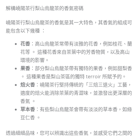
解構嶢陽茶行梨山烏龍茶的香氣密碼
嶢陽茶行梨山烏龍茶的香氣是其一大特色，其香氣的組成可
能包含以下幾種 ：
花香
：高山烏龍茶常帶有淡雅的花香，例如桂花、蘭
花等 。 這種花香來自茶葉中的芳香物質，以及高山
環境的影響。
果香
：部分梨山烏龍茶帶有獨特的果香，例如甜梨香
。 這種果香是梨山茶區的獨特 terroir 所賦予的。
焙火香
：嶢陽茶行堅持傳統的「三焙三退火」工藝，
適度的焙火能消除茶葉的青澀味，並激發出更深層的
香氣 。
草本香
：有些梨山烏龍茶會帶有淡淡的草本香，如綠
豆仁香 。
透過細細品味，您可以辨識出這些香氣，並感受它們之間的