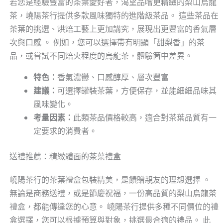
若您是經驗豐富的茶葉愛好者，渴望品嚐更精緻的梨山烏龍
茶，嶢陽茶行提供多款風味獨特的進階級茶品。 這些茶品在
茶葉的挑選、烘焙工藝上更加講究，展現出更豐富的香氣層
次與口感 。 例如，您可以選擇帶有明顯「甜梨香」的茶
品，或嘗試不同焙火程度的烏龍茶，體驗箇中差異。
特色：
香氣濃鬱、口感醇厚、層次豐富
建議：
可選擇罐裝茶葉，方便保存，並能細細品味其
風味變化。
考量因素：
此類茶品價格較高，適合對茶葉品質有一
定要求的消費者。
送禮推薦：精緻體面的茶葉禮盒
嶢陽茶行的茶葉禮盒包裝精美，是饋贈親友的理想選擇 。
無論是商務送禮，或是節慶祝福，一份高品質的梨山烏龍茶
禮盒，都能傳達您的心意。 嶢陽茶行提供多種不同價位的禮
盒選擇，您可以根據預算與對象，挑選最合適的禮品。 此