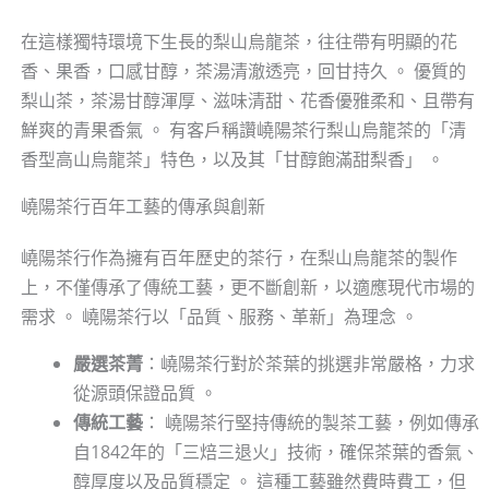
在這樣獨特環境下生長的梨山烏龍茶，往往帶有明顯的花
香、果香，口感甘醇，茶湯清澈透亮，回甘持久 。 優質的
梨山茶，茶湯甘醇渾厚、滋味清甜、花香優雅柔和、且帶有
鮮爽的青果香氣 。 有客戶稱讚嶢陽茶行梨山烏龍茶的「清
香型高山烏龍茶」特色，以及其「甘醇飽滿甜梨香」 。
嶢陽茶行百年工藝的傳承與創新
嶢陽茶行作為擁有百年歷史的茶行，在梨山烏龍茶的製作
上，不僅傳承了傳統工藝，更不斷創新，以適應現代市場的
需求 。 嶢陽茶行以「品質、服務、革新」為理念 。
嚴選茶菁
：嶢陽茶行對於茶葉的挑選非常嚴格，力求
從源頭保證品質 。
傳統工藝
： 嶢陽茶行堅持傳統的製茶工藝，例如傳承
自1842年的「三焙三退火」技術，確保茶葉的香氣、
醇厚度以及品質穩定 。 這種工藝雖然費時費工，但