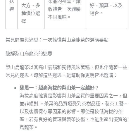
送
茶品的禮盒，讓
大方、多
好、預算、以及
禮
收禮者一次體驗
種價位選
場合。
不同風味。
擇
常見問題與迷思：一次搞懂梨山烏龍茶的選購要點
破解梨山烏龍茶的迷思
梨山烏龍茶以其高山氣韻和獨特風味著稱，但也伴隨著一些
常見的迷思。瞭解這些迷思，能幫助你更明智地選購：
迷思一：越高海拔的梨山茶一定越好？
海拔高度確實是影響梨山茶品質的重要因素之一，但
並非絕對 。茶葉的品質還受到茶樹品種、製茶工藝、
以及後續保存等因素的影響。即使是較低海拔的茶
區，若有良好的管理與製茶技術，也能生產出優質的
烏龍茶。