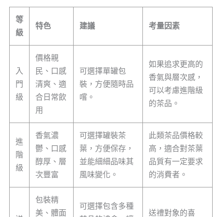
等
特色
建議
考量因素
級
價格親
如果追求更高的
入
民、口感
可選擇單罐包
香氣與層次感，
門
清爽、適
裝，方便隨時品
可以考慮進階級
級
合日常飲
嚐。
的茶品。
用
香氣濃
可選擇罐裝茶
此類茶品價格較
進
鬱、口感
葉，方便保存，
高，適合對茶葉
階
醇厚、層
並能細細品味其
品質有一定要求
級
次豐富
風味變化。
的消費者。
包裝精
可選擇包含多種
美、體面
送禮對象的喜