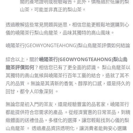
關的產地證明或檢驗報告。此外，價格過於低廉的梨
山茶，可能並非真正的梨山茶。
透過瞭解這些常見問題與迷思，相信您能更輕鬆地選購到心
儀的嶢陽茶行梨山烏龍茶，品味其獨特的高山風味。
嶢陽茶行(GEOWYONGTEAHONG)梨山烏龍茶評價如何結論
綜合以上，關於
嶢陽茶行(GEOWYONGTEAHONG)梨山烏
龍茶評價如何
？相信您已有了更全面的認識。 梨山烏龍茶以
其獨特的高山氣候與嶢陽茶行百年工藝的結合，造就了其不
凡的品質 。無論是其清新的香氣、醇厚的口感，還是持久的
回甘，都令人印象深刻 。
無論您是初入門的茶友，還是經驗豐富的品茗家，嶢陽茶行
都能提供符合您需求的產品 。從經濟實惠的日常茶品，到精
緻體面的送禮佳品，多樣化的選擇，讓您輕鬆找到心儀的梨
山烏龍茶 。 透過產品資訊透明化，讓消費者能夠安心選購