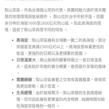
梨山茶區，作為台灣高山茶的代表，其獨特魅力源於得天獨
厚的地理環境與氣候條件 。 梨山位於台中市和平區，茶園
多分佈於海拔1600至2600公尺的山區 。如此高海拔的環
境，造就了梨山茶與眾不同的特色 。
高海拔
：梨山茶區擁有台灣數一數二的高海拔，部分
茶園甚至高達2500公尺以上 。高海拔意味著更低的
氣溫、更強烈的日照以及更頻繁的雲霧 。
日夜溫差大
：高山氣候的顯著特徵之一是日夜溫差
大，這有助於茶樹的養分積累，進而提升茶葉的風味
。
雲霧繚繞
：梨山茶區春夏之交常有雲霧籠罩，使得茶
葉更加柔軟，減少苦澀 。
生長緩慢
：由於氣候寒冷，梨山茶樹的生長速度較
慢，但也因此擁有更豐富的內含物質 . 採摘時間也較
低海拔茶區晚約一個月 。