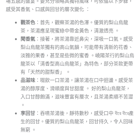
場五感的盛宴。要充分領略其獨特風味，可依循以下步驟，
感受其香氣、口感與回甘的層次變化 ：
觀茶色
：首先，觀察茶湯的色澤。優質的梨山烏龍
茶，茶湯應呈現蜜綠中帶金黃色，清澈透亮 。
聞香氣
：接著，將茶湯靠近鼻尖，深吸一口氣。感受
梨山烏龍茶獨有的高山氣韻，可能帶有清新的花香、
淡雅的果香，甚至是些微的蜜香 。嶢陽茶行的梨山烏
龍茶以「清香型高山烏龍茶」為特色，部分茶款更帶
有「天然的甜梨香」 。
品滋味
：啜飲一口茶湯，讓茶湯在口中迴盪。感受茶
湯的醇厚度、滑順度與甘甜度 。 好的梨山烏龍茶，
入口甘醇飽滿，滋味豐富有層次，且茶湯柔順不苦澀
。
享回甘
：吞嚥茶湯後，靜待數秒，感受口中 ধীরে ধীরে產
生的回甘。優質的梨山烏龍茶，回甘持久，令人回味
無窮 。