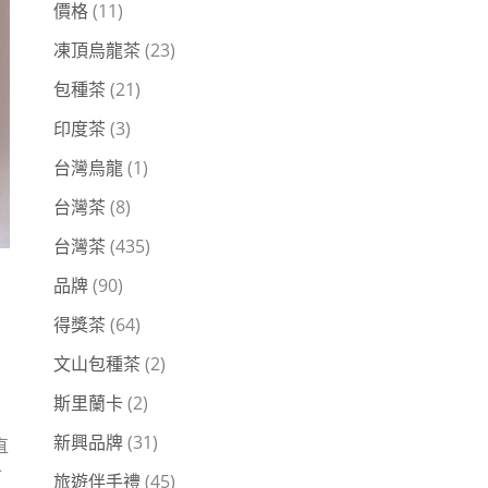
價格
(11)
凍頂烏龍茶
(23)
包種茶
(21)
印度茶
(3)
台灣烏龍
(1)
台灣茶
(8)
台灣茶
(435)
品牌
(90)
得獎茶
(64)
文山包種茶
(2)
斯里蘭卡
(2)
新興品牌
(31)
直
會
旅遊伴手禮
(45)