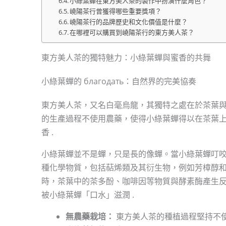
小綠葉蟬在東方美人茶的製作中扮演什麼角色？
嶢陽茶行曾獲得哪些重要獎項？
嶢陽茶行的品牌歷史和文化價值是什麼？
在哪裡可以購買到嶢陽茶行的東方美人茶？
東方美人茶的獨特魅力：小綠葉蟬與蜜香的共舞
小綠葉蟬的 благодать：自然界的完美協奏
東方美人茶，又名白毫烏龍，其獨特之處在於茶葉
的生產過程不使用農藥，使得小綠葉蟬得以在茶葉
香 .
小綠葉蟬並不是蟬，只是長的像蟬。當小綠葉蟬叮咬
種化學物質，包括萜烯類及其衍生物，例如芳樟醇和
時，茶葉中的茶多酚、咖啡因等物質與酵素酶產生
被小綠葉蟬「口水」滋潤 .
無農藥栽培：
東方美人茶的種植過程堅持不使