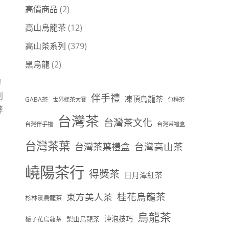
高價商品
(2)
高山烏龍茶
(12)
高山茶系列
(379)
黑烏龍
(2)
的
列
伴手禮
凍頂烏龍茶
GABA茶
世界綠茶大賽
包種茶
酵
台灣茶
台灣茶文化
台灣伴手禮
台灣茶禮盒
台灣茶葉
台灣茶葉禮盒
台灣高山茶
嶢陽茶行
得獎茶
日月潭紅茶
桂花烏龍茶
東方美人茶
杉林溪烏龍茶
烏龍茶
沖泡技巧
梨山烏龍茶
梔子花烏龍茶