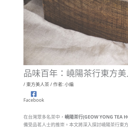
品味百年：嶢陽茶行東方美
/
東方美人茶
/ 作者:
小編
Facebook
在台灣眾多名茶中，
嶢陽茶行(GEOW YONG TEA H
備受品茗人士的推崇。本文將深入探討嶢陽茶行東