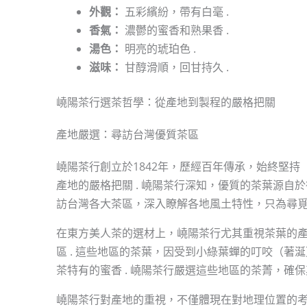
外觀：
五彩繽紛，帶有白毫 .
香氣：
濃鬱的蜜香和熟果香 .
湯色：
明亮的琥珀色 .
滋味：
甘醇滑順，回甘持久 .
嶢陽茶行選茶哲學：從產地到製程的嚴格把關
產地嚴選：尋訪台灣優質茶區
嶢陽茶行創立於1842年，歷經百年傳承，始終堅持
產地的嚴格把關 . 嶢陽茶行深知，優質的茶葉源
訪台灣各大茶區，深入瞭解各地風土特性，只為尋覓
在東方美人茶的選材上，嶢陽茶行尤其重視茶葉的產
區 . 這些地區的茶葉，因受到小綠葉蟬的叮咬（
茶特有的蜜香 . 嶢陽茶行嚴選這些地區的茶菁，確保
嶢陽茶行對產地的重視，不僅體現在對地理位置的考