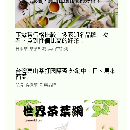
玉露茶價格比較！多家知名品牌一次
看，買到性價比高的好茶！
日本茶
,
茶葉知識
,
高山茶系列
台灣高山茶打國際盃 外銷中、日、馬來
西亞
品牌
,
得獎茶
,
新興品牌