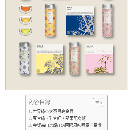
內容目錄
世界綠茶大賽最高金賞
豆宜綠、乳宜紅，堅果配烏龍
金獎高山烏龍iTQi國際風味獎章三星獎