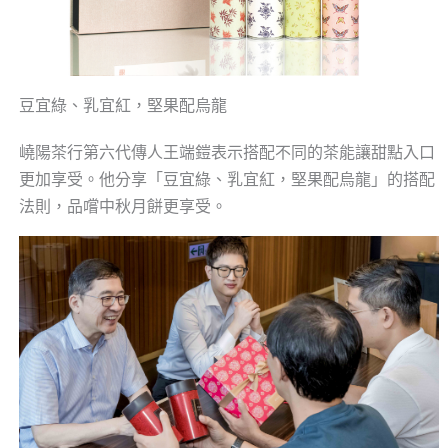
豆宜綠、乳宜紅，堅果配烏龍
嶢陽茶行第六代傳人王端鎧表示搭配不同的茶能讓甜點入口
更加享受。他分享「豆宜綠、乳宜紅，堅果配烏龍」的搭配
法則，品嚐中秋月餅更享受。