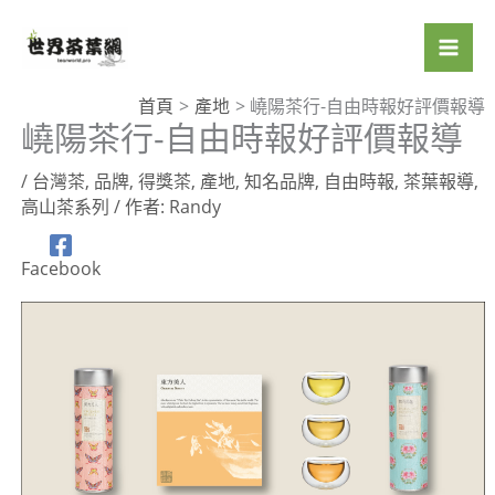
跳
至
主
要
首頁
產地
嶢陽茶行-自由時報好評價報導
嶢陽茶行-自由時報好評價報導
內
容
/
台灣茶
,
品牌
,
得獎茶
,
產地
,
知名品牌
,
自由時報
,
茶葉報導
,
高山茶系列
/ 作者:
Randy
Facebook