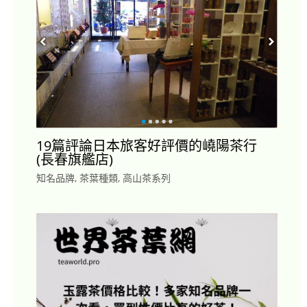
19篇評論日本旅客好評價的嶢陽茶行
(長春旗艦店)
知名品牌
,
茶葉種類
,
高山茶系列