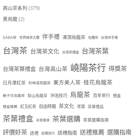
高山茶系列
(379)
黑烏龍
(2)
伴手禮
凍頂烏龍茶
GABA茶
世界綠茶大賽
包種茶
台灣伴手禮
台灣茶
台灣茶葉
台灣茶文化
台灣茶禮盒
嶢陽茶行
得獎茶
台灣茶葉禮盒
台灣高山茶
桂花烏龍茶
東方美人茶
日月潭紅茶
杉林溪烏龍茶
烏龍茶
沖泡技巧
百年茶行
梨山烏龍茶
禮盒
梔子花烏龍茶
茶文化
自由時報
紅玉紅茶
茶葉
茶葉禮品
禮盒推薦
茶葉禮盒
茶葉選購
茶葉選購指南
茶葉選擇
評價好茶
送禮推薦
選購指南
送禮指南
送禮
送禮技巧