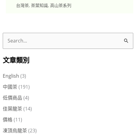
台灣茶
,
茶葉知識
,
高山茶系列
搜
尋
文章類別
關
鍵
English
(3)
字
中國茶
(191)
:
低價商品
(4)
佳葉龍茶
(14)
價格
(11)
凍頂烏龍茶
(23)