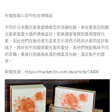
外國旅客心目中的台灣精品
不同於日本觀光客喜愛精緻型的茶罐包裝，來自東南亞的觀
光客更喜愛大器的禮盒設計，歐美國家客群則重視環保元
素，因此他們在融合東方品茗文化與西方時尚元素的設計脈
絡下，再針對不同國家觀光客的愛好，為他們搭配風味不同
的茶種，量身打造風格各異的禮盒及包裝，滿足客戶的需
求。
新聞來源：
https://market.ltn.com.tw/article/14400