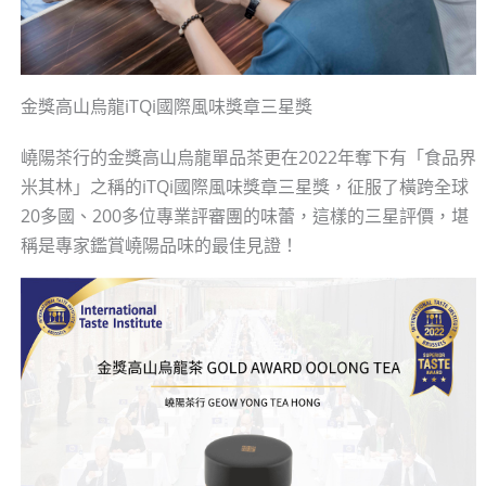
金獎高山烏龍iTQi國際風味獎章三星獎
嶢陽茶行的金獎高山烏龍單品茶更在2022年奪下有「食品界
米其林」之稱的iTQi國際風味獎章三星獎，征服了橫跨全球
20多國、200多位專業評審團的味蕾，這樣的三星評價，堪
稱是專家鑑賞嶢陽品味的最佳見證！