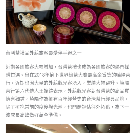
台灣茶禮品外藉旅客最愛伴手禮之一
近期各國旅客大幅增加，台灣茶禮也成為各國旅客的熱門採
購首選。曾在2018年摘下世界綠茶大賽最高金賞獎的嶢陽茶
行，近期也因大量的外藉觀光客湧入，業績大幅躍升。嶢陽
茶行第六代傳人王端鎧表示，外藉觀光客對台灣茶的高品質
情有獨鍾，嶢陽作為擁有百年經營史的台灣茶行經典品牌，
除了擁抱當前的疫後觀光潮，也開始評估往外拓點，為下一
波成長高峰做好萬全準備。