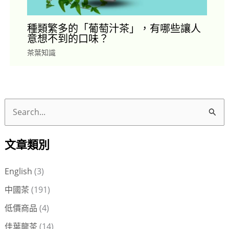
種類繁多的「葡萄汁茶」，有哪些讓人
意想不到的口味？
茶葉知識
搜
尋
文章類別
關
鍵
English
(3)
字
中國茶
(191)
:
低價商品
(4)
佳葉龍茶
(14)