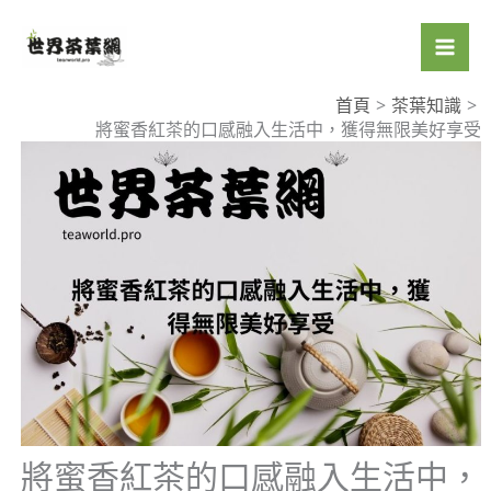
跳
至
主
要
首頁
茶葉知識
將蜜香紅茶的口感融入生活中，獲得無限美好享受
內
容
將蜜香紅茶的口感融入生活中，