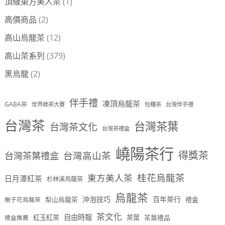
頂級東方美人茶
(1)
高價商品
(2)
高山烏龍茶
(12)
高山茶系列
(379)
黑烏龍
(2)
伴手禮
凍頂烏龍茶
GABA茶
世界綠茶大賽
包種茶
台灣伴手禮
台灣茶
台灣茶葉
台灣茶文化
台灣茶禮盒
嶢陽茶行
得獎茶
台灣茶葉禮盒
台灣高山茶
桂花烏龍茶
東方美人茶
日月潭紅茶
杉林溪烏龍茶
烏龍茶
沖泡技巧
百年茶行
梨山烏龍茶
禮盒
梔子花烏龍茶
茶文化
自由時報
紅玉紅茶
茶葉
茶葉禮品
禮盒推薦