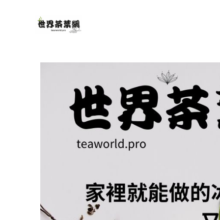
跳
至
主
要
內
容