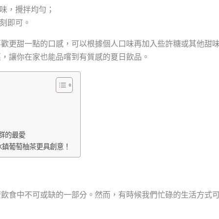
調味，攪拌均勻；
片刻即可。
喜歡更甜一點的口感，可以根據個人口味再加入些許糖或其他甜
惠，讓你在家也能品嚐到有質感的夏日飲品。
群的最愛
冰鎮葡萄柚茶更具創意！
康飲食中不可或缺的一部分。然而，有時候我們忙碌的生活方式