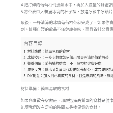
4.把打碎的葡萄柚倒進熱水中，再加入適量的蜂蜜
5.將茶液倒入裝滿冰塊的杯子裡，放進冰箱中冰鎮
最後，一杯清涼的冰鎮葡萄柚茶就完成了。如果你
劑。這種自製的飲品不僅健康美味，而且省錢又實
內容目錄
材料準備：簡單易取的食材
冰鎮技巧：一步步教你如何做出酸爽冰涼的葡萄柚茶
營養價值：葡萄柚的益處，不可忽視的健康好處
減肥良方：低卡又能幫助代謝的葡萄柚茶，成為減肥族
DIY創意：加入自己喜歡的食材，打造專屬的風味，讓
材料準備：簡單易取的食材
如果您喜歡在家做飯，那麼選擇高質量的食材是健
能讓我們沒有足夠的時間去尋找優質的食材。