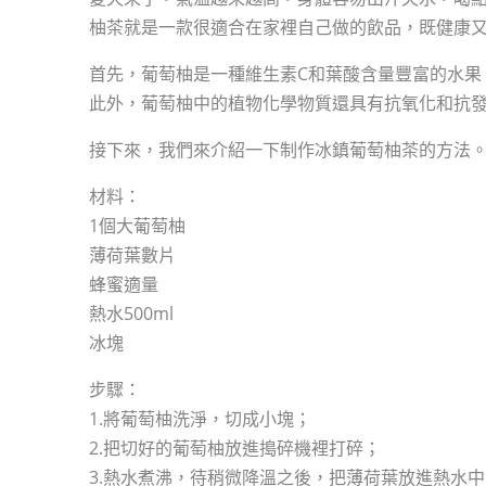
柚茶就是一款很適合在家裡自己做的飲品，既健康
首先，葡萄柚是一種維生素C和葉酸含量豐富的水果
此外，葡萄柚中的植物化學物質還具有抗氧化和抗
接下來，我們來介紹一下制作冰鎮葡萄柚茶的方法
材料：
1個大葡萄柚
薄荷葉數片
蜂蜜適量
熱水500ml
冰塊
步驟：
1.將葡萄柚洗淨，切成小塊；
2.把切好的葡萄柚放進搗碎機裡打碎；
3.熱水煮沸，待稍微降溫之後，把薄荷葉放進熱水