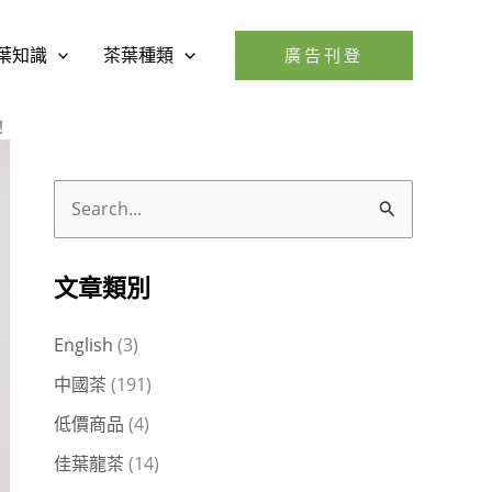
葉知識
茶葉種類
廣告刊登
！
搜
尋
關
文章類別
鍵
English
(3)
字
中國茶
(191)
:
低價商品
(4)
佳葉龍茶
(14)