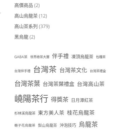
高價商品
(2)
免
高山烏龍茶
(12)
高山茶系列
(379)
黑烏龍
(2)
伴手禮
凍頂烏龍茶
GABA茶
世界綠茶大賽
包種茶
台灣茶
台灣茶文化
台灣伴手禮
台灣茶禮盒
台灣茶葉
台灣茶葉禮盒
台灣高山茶
嶢陽茶行
得獎茶
日月潭紅茶
桂花烏龍茶
東方美人茶
杉林溪烏龍茶
烏龍茶
沖泡技巧
梨山烏龍茶
梔子花烏龍茶