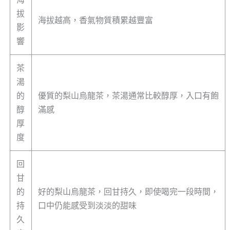
拔
海拔越高，香氣物質積累越豐富
影
響
茶
湯
的
優質的梨山烏龍茶，茶湯通常比較醇厚，入口有飽
醇
滿感
厚
度
回
甘
的
好的梨山烏龍茶，回甘持久，即使喝完一段時間，
持
口中仍能感受到淡淡的甜味
久