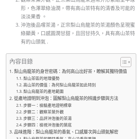
形，色澤翠綠油潤，帶有高山茶特有的清香及可能的
淡淡果香 。
沖泡後品嚐茶湯，正宗梨山烏龍茶的茶湯顏色呈現蜜
綠顯黃，口感圓潤甘甜，且回甘持久，具有高山茶特
有的山頭氣 .
內容目錄
梨山烏龍茶的身世密碼：為何高山出好茶，瞭解其獨特價值
梨山茶區的地理優勢
高山茶的價值：為何梨山烏龍茶如此特別
梨山烏龍茶的產地範圍
從產地證明到沖泡：圖解梨山烏龍茶的辨識步驟與方法
步驟一：檢驗產地證明標章
步驟二：觀察茶葉外觀
步驟三：品評沖泡後的茶湯
步驟四：檢視沖泡後的葉底
品味進階：梨山烏龍茶的香氣、口感層次與山頭氣解密
梨山烏龍茶的獨特香氣：高山冷香與果韻