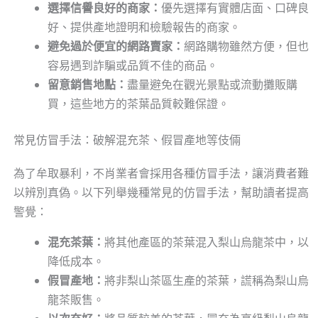
選擇信譽良好的商家：
優先選擇有實體店面、口碑良
好、提供產地證明和檢驗報告的商家。
避免過於便宜的網路賣家：
網路購物雖然方便，但也
容易遇到詐騙或品質不佳的商品。
留意銷售地點：
盡量避免在觀光景點或流動攤販購
買，這些地方的茶葉品質較難保證。
常見仿冒手法：破解混充茶、假冒產地等伎倆
為了牟取暴利，不肖業者會採用各種仿冒手法，讓消費者難
以辨別真偽。以下列舉幾種常見的仿冒手法，幫助讀者提高
警覺：
混充茶葉：
將其他產區的茶葉混入梨山烏龍茶中，以
降低成本。
假冒產地：
將非梨山茶區生產的茶葉，謊稱為梨山烏
龍茶販售。