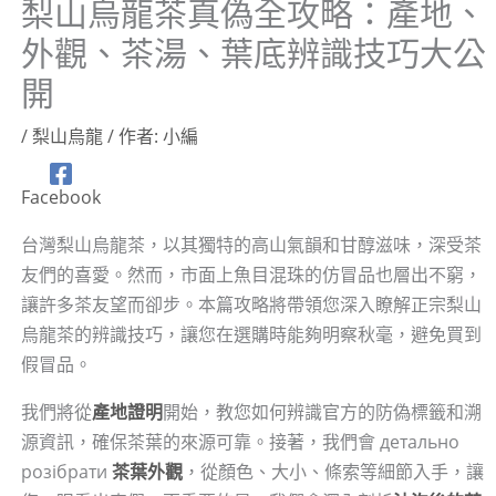
梨山烏龍茶真偽全攻略：產地、
外觀、茶湯、葉底辨識技巧大公
開
/
梨山烏龍
/ 作者:
小編
Facebook
台灣梨山烏龍茶，以其獨特的高山氣韻和甘醇滋味，深受茶
友們的喜愛。然而，市面上魚目混珠的仿冒品也層出不窮，
讓許多茶友望而卻步。本篇攻略將帶領您深入瞭解正宗梨山
烏龍茶的辨識技巧，讓您在選購時能夠明察秋毫，避免買到
假冒品。
我們將從
產地證明
開始，教您如何辨識官方的防偽標籤和溯
源資訊，確保茶葉的來源可靠。接著，我們會 детально
розібрати
茶葉外觀
，從顏色、大小、條索等細節入手，讓