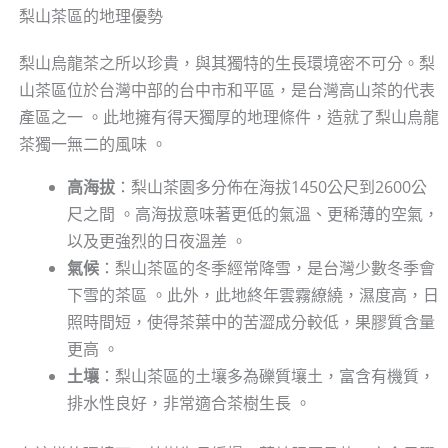
梨山茶區的地理優勢
梨山烏龍茶之所以珍貴，與其獨特的生長環境密不可分。梨
山茶區位於台灣中部的台中市和平區，是台灣高山茶的代表
產區之一 。此地擁有得天獨厚的地理條件，造就了梨山烏龍
茶獨一無二的風味 。
高海拔
：梨山茶園多分佈在海拔1450公尺到2600公
尺之間 。高海拔意味著更低的氣溫、更稀薄的空氣，
以及更強烈的日夜溫差 。
氣候
：梨山茶區的冬季經常降雪，是台灣少數冬季會
下雪的茶區 。此外，此地終年雲霧繚繞，濕度高，日
照時間短，使得茶葉中的苦澀成分較低，果膠質含量
更高 。
土壤
：梨山茶區的土壤多為礫質壤土，富含有機質，
排水性良好，非常適合茶樹生長 。