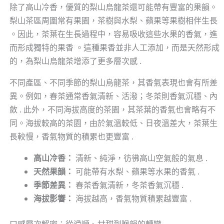
除了高山冷香，優質的梨山烏龍茶還可能帶有豐富的果韻。
梨山茶區周圍常有果園，茶樹與水梨、蘋果等果樹相伴生長
。因此，茶葉在生長過程中，容易吸收這些水果的香氣，進
而形成獨特的果香 。這種果香並非人工添加，而是天然形成
的，為梨山烏龍茶增添了更多層次感 .
不同產區、不同季節的梨山烏龍茶，其香氣表現也會有所差
異。例如，春茶通常香氣清新、活潑；冬茶則香氣沉穩、內
斂 . 此外，不同海拔高度的茶園，其茶葉的香氣也會略有不
同。海拔較高的茶園，由於氣溫較低、日夜溫差大，茶葉生
長較慢，香氣物質的積累也更豐富 .
高山冷香：
清新、純淨，彷彿高山空氣般的氣息 .
天然果韻：
可能帶有水梨、蘋果等水果的香氣 .
季節差異：
春茶香氣清新，冬茶香氣沉穩 .
海拔影響：
海拔越高，香氣物質積累越豐富 .
口感層次解密：從滑順、甘甜到喉韻的轉變