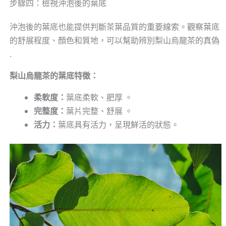
步驟四：檢視沖泡後的葉底
沖泡後的葉底也能提供判斷茶葉品質的重要線索。觀察葉底
的舒展程度、顏色和質地，可以幫助辨別梨山烏龍茶的真偽
.
梨山烏龍茶的葉底特徵：
柔軟度：
葉底柔軟、肥厚 。
完整度：
葉片完整、舒展 。
活力：
葉底具有活力，呈現鮮活的狀態。