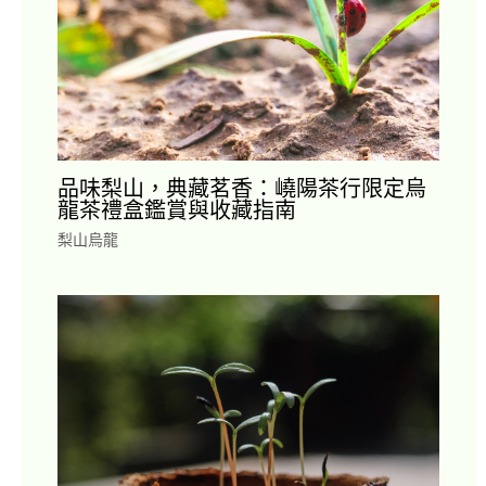
品味梨山，典藏茗香：嶢陽茶行限定烏
龍茶禮盒鑑賞與收藏指南
梨山烏龍