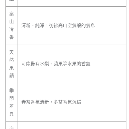
高
山
清新、純淨，彷彿高山空氣般的氣息
冷
香
天
然
可能帶有水梨、蘋果等水果的香氣
果
韻
季
節
春茶香氣清新，冬茶香氣沉穩
差
異
海