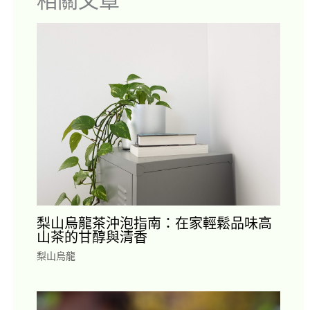
梨山烏龍茶沖泡指南：在家輕鬆品味高
山茶的甘醇與清香
梨山烏龍