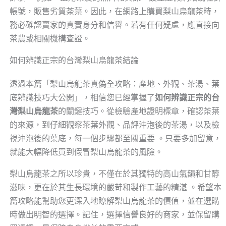
帳號，販售劣質茶葉。因此，在網路上購買梨山烏龍茶時，
務必確認賣家的真實身分和信譽。若有任何疑慮，應直接向
茶農或相關機構查證。
如何辨識正宗的台灣梨山烏龍茶結論
透過本篇「梨山烏龍茶真偽全攻略：產地、外觀、茶湯、葉
底辨識技巧大公開」，相信您已經掌握了
如何辨識正宗的台
灣梨山烏龍茶
的關鍵技巧。從檢驗產地證明標章，確認茶葉
的來源，到仔細觀察茶葉外觀、品評沖泡後的茶湯，以及檢
視沖泡後的葉底，每一個步驟都至關重要 。只要多加留意，
就能大幅降低買到假冒梨山烏龍茶的風險。
梨山烏龍茶之所以珍貴，不僅在於其獨特的高山氣韻和甘醇
滋味，更在於其生長環境的嚴苛和製作工藝的精湛 。希望本
篇攻略能幫助您更深入地瞭解梨山烏龍茶的價值，並在選購
時做出明智的選擇。記住，選擇信譽良好的商家，並保留購