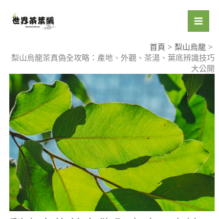
跳
至
主
要
首頁
梨山烏龍
梨山烏龍茶真偽全攻略：產地、外觀、茶湯、葉底辨識技巧
內
大公開
容