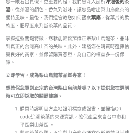
您一眼看出真假。更重要的是，我們會深入剖析
沖泡後的茶
湯
，從茶湯的顏色、香氣到滋味，讓您品嚐出梨山烏龍茶的
獨特風味。最後，我們還會教您如何觀察
葉底
，從葉片的柔
軟度、肥厚度來判斷茶葉的品質。
掌握這些關鍵特徵，您就能輕鬆辨識正宗梨山烏龍茶，品味
到真正的台灣高山茶的美味。此外，建議您在購買時選擇信
譽良好的商家，並保留購買憑證，為自己的權益多一份保
障。
立即學習，成為梨山烏龍茶品鑑專家！
想確保您買到正宗的台灣梨山烏龍茶嗎？以下提供您在選購
時可立即採取的關鍵建議。
購買時認明官方產地證明標章或證書，並掃描QR
code追溯茶葉的來源資訊，確保產品來自台中市和
平區梨山茶區 。
觀察茶葉外觀，正宗梨山烏龍茶通常外形緊結呈半球