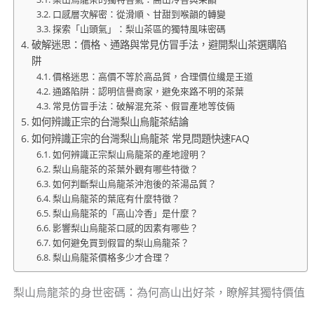
口感層次解密：從滑順、甘甜到喉韻的轉變
探索「山頭氣」：梨山茶區的獨特風味密碼
破解迷思：價格、通路與常見仿冒手法，避開梨山茶選購陷
阱
價格迷思：高價不等於高品質，合理價位纔是王道
通路陷阱：認明信譽商家，避免來路不明的茶葉
常見仿冒手法：破解混充茶、假冒產地等伎倆
如何辨識正宗的台灣梨山烏龍茶結論
如何辨識正宗的台灣梨山烏龍茶 常見問題快速FAQ
如何辨識正宗梨山烏龍茶的產地證明？
梨山烏龍茶的茶葉外觀有哪些特徵？
如何判斷梨山烏龍茶沖泡後的茶湯品質？
梨山烏龍茶的葉底有什麼特徵？
梨山烏龍茶的「高山冷香」是什麼？
影響梨山烏龍茶口感的因素有哪些？
如何避免買到假冒的梨山烏龍茶？
梨山烏龍茶價格多少才合理？
梨山烏龍茶的身世密碼：為何高山出好茶，瞭解其獨特價值