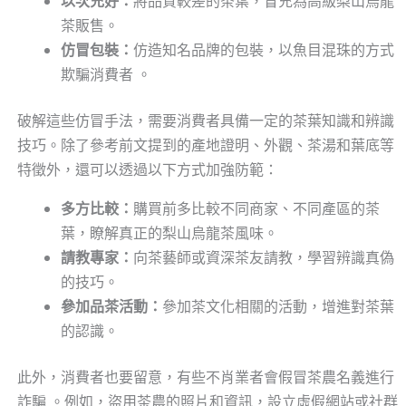
以次充好：
將品質較差的茶葉，冒充為高級梨山烏龍
茶販售。
仿冒包裝：
仿造知名品牌的包裝，以魚目混珠的方式
欺騙消費者 。
破解這些仿冒手法，需要消費者具備一定的茶葉知識和辨識
技巧。除了參考前文提到的產地證明、外觀、茶湯和葉底等
特徵外，還可以透過以下方式加強防範：
多方比較：
購買前多比較不同商家、不同產區的茶
葉，瞭解真正的梨山烏龍茶風味。
請教專家：
向茶藝師或資深茶友請教，學習辨識真偽
的技巧。
參加品茶活動：
參加茶文化相關的活動，增進對茶葉
的認識。
此外，消費者也要留意，有些不肖業者會假冒茶農名義進行
詐騙 。例如，盜用茶農的照片和資訊，設立虛假網站或社群