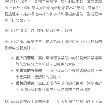
在這樣的環境下，茶樹生長緩慢，葉片肥厚柔軟，富含果膠
質 。此外，梨山茶區周圍環繞著原始森林和果園，茶葉在生
長過程中，能夠吸收森林的芬多精和果樹的香氣，形成獨特
的「山頭氣」。
高山茶的價值：為何梨山烏龍茶如此特別
高山茶之所以備受推崇，是因為高山環境賦予了茶葉獨特的
化學成分和風味 。
更少的苦澀
：高山氣候使得茶葉中的兒茶素和茶單寧
等苦澀成分含量較低，口感更加甘甜 。
更豐富的胺基酸
：高山茶葉富含茶胺酸等胺基酸，帶
來更鮮爽、更醇厚的滋味 。
獨特的香氣
：高山茶常帶有明顯的花果香，這是由於
高山環境有利於茶葉中芳香物質的合成與積累 。
梨山烏龍茶在高山茶的基礎上，更因其獨特的梨山風土，而