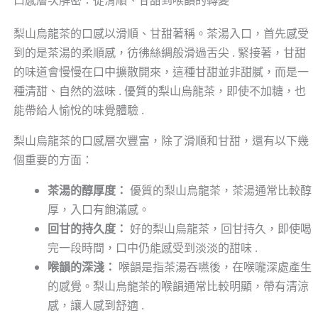
梨山烏龍茶的口感以滑順、甘甜著稱。茶湯入口，首先感受
到的是茶湯的柔順感，彷彿絲綢般滑過舌尖 . 緊接著，甘甜
的味道會慢慢在口中擴散開來，這種甘甜並非甜膩，而是一
種清甜、自然的滋味 . 優質的梨山烏龍茶，即使不加糖，也
能帶給人愉悅的味覺體驗 .
梨山烏龍茶的口感層次豐富，除了滑順和甘甜，還有以下幾
個重要的方面：
茶湯的醇厚度：
優質的梨山烏龍茶，茶湯通常比較醇
厚，入口有飽滿感。
回甘的持久度：
好的梨山烏龍茶，回甘持久，即使喝
完一段時間，口中仍能感受到淡淡的甜味 .
喉韻的深淺：
喉韻是指茶湯吞嚥後，在喉嚨深處產生
的感覺。梨山烏龍茶的喉韻通常比較明顯，帶有清涼
感，讓人感到舒適 .