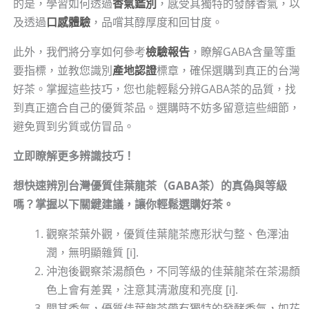
的是，學習如何透過
香氣鑑別
，感受其獨特的發酵香氣，以
及透過
口感體驗
，品嚐其醇厚度和回甘度。
此外，我們將分享如何參考
檢驗報告
，瞭解GABA含量等重
要指標，並教您識別
產地認證
標章，確保選購到真正的台灣
好茶。掌握這些技巧，您也能輕鬆分辨GABA茶的品質，找
到真正適合自己的優質茶品。選購時不妨多留意這些細節，
避免買到劣質或仿冒品。
立即瞭解更多辨識技巧！
想快速辨別台灣優質佳葉龍茶（GABA茶）的真偽與等級
嗎？掌握以下關鍵建議，讓你輕鬆選購好茶。
觀察茶葉外觀，優質佳葉龍茶應形狀勻整、色澤油
潤，無明顯雜質 [i].
沖泡後觀察茶湯顏色，不同等級的佳葉龍茶在茶湯顏
色上會有差異，注意其清澈度和亮度 [i].
聞其香氣，優質佳葉龍茶帶有獨特的發酵香氣，如花