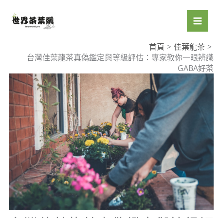
跳
至
主
要
首頁
佳葉龍茶
台灣佳葉龍茶真偽鑑定與等級評估：專家教你一眼辨識
內
GABA好茶
容