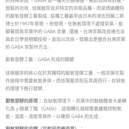
的特殊茶品 。GABA 是一種天然胺基酸，被認為具有舒緩、
放鬆的功效 . 佳葉龍茶並非特定的茶樹品種，而是透過獨特
的厭氧發酵工藝製成 . 這種工藝最早由日本的津志田藤二郎
博士於1987年發現 。他發現，在無氧環境下處理茶葉，能
顯著提高茶葉中的 GABA 含量 . 隨後，台灣茶葉改良場也派
員赴日學習相關技術，並加以改良，發展出更適合台灣茶葉
的 GABA 茶製作方法 .
厭氧發酵工藝：GABA 形成的關鍵
佳葉龍茶的核心在於其獨特的厭氧發酵工藝 . 一般茶葉在製
作過程中需要氧氣參與，而佳葉龍茶則反其道而行，在缺氧
的環境下進行發酵 .
厭氧發酵的原理：
在缺氧環境下，茶葉中的麩胺酸會大量轉
化為 γ-胺基丁酸（GABA）. 這個轉化過程需要嚴格控制氧
氣、溫度、濕度等條件，以確保 GABA 的生成 .
厭氧發酵的步驟（可能因茶廠而異）：