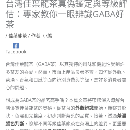
台灣佳葉龍茶真偽鑑定與等級評
估：專家教你一眼辨識GABA好
茶
/
佳葉龍茶
/ 作者:
小編
Facebook
台灣佳葉龍茶（GABA茶）以其獨特的風味和機能性受到許
多茶友的喜愛。然而，市面上產品良莠不齊，如何從外觀、
茶湯、香氣和口感等面向辨別真偽與等級，是許多消費者關
心的問題。
想成為GABA茶的品茗高手嗎？本篇文章將帶您深入瞭解台
灣優質佳葉龍茶的奧祕。從茶葉的
外觀辨識
開始，觀察其形
狀、色澤和完整度，初步判斷茶葉的品質。接著，透過
茶湯
顏色判斷
，瞭解不同等級佳葉龍茶在茶湯上的差異。更重要