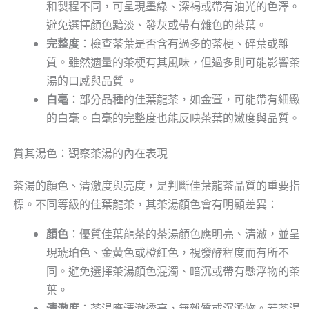
和製程不同，可呈現墨綠、深褐或帶有油光的色澤。
避免選擇顏色黯淡、發灰或帶有雜色的茶葉。
完整度
：檢查茶葉是否含有過多的茶梗、碎葉或雜
質。雖然適量的茶梗有其風味，但過多則可能影響茶
湯的口感與品質 。
白毫
：部分品種的佳葉龍茶，如金萱，可能帶有細緻
的白毫。白毫的完整度也能反映茶葉的嫩度與品質。
賞其湯色：觀察茶湯的內在表現
茶湯的顏色、清澈度與亮度，是判斷佳葉龍茶品質的重要指
標。不同等級的佳葉龍茶，其茶湯顏色會有明顯差異：
顏色
：優質佳葉龍茶的茶湯顏色應明亮、清澈，並呈
現琥珀色、金黃色或橙紅色，視發酵程度而有所不
同。避免選擇茶湯顏色混濁、暗沉或帶有懸浮物的茶
葉。
清澈度
：茶湯應清澈透亮，無雜質或沉澱物。若茶湯