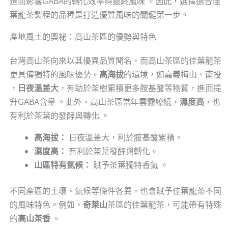
進而影響GABA的轉化效率與最終風味 。因此，選擇適合佳
葉龍茶製程的品種是打造優質風味的關鍵第一步。
產地風土的奧祕：高山茶區的優勢與特色
台灣高山茶向來以其優異品質聞名，而高山茶區的佳葉龍茶
更具備獨特的風味優勢。
高海拔
的環境，如嘉義梅山、南投
，
日夜溫差大
，有助於茶樹累積更多胺基酸等物質，進而提
升GABA含量 。此外，高山茶區常年雲霧繚繞，
濕度高
，也
有利於茶葉的發酵與轉化 。
高海拔：
日夜溫差大，利於胺基酸累積。
濕度高：
有利於茶葉發酵與轉化。
山區特有氣候：
賦予茶葉獨特香氣 。
不同產區的土壤、氣候等條件各異，也會賦予佳葉龍茶不同
的風味特色。例如，
奇萊山
茶區的佳葉龍茶，可能帶有特殊
的
高山茶香
。