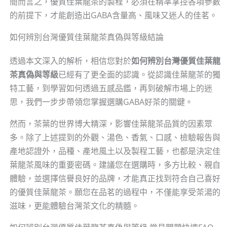
簡而言之，優質佳葉龍茶的製程，必須在精準掌控各項參數
的前提下，才能創造出GABA含量高、風味又迷人的佳茗。
如何辨別台灣優質佳葉龍茶真偽與等級結論
透過本文深入的解析，相信您對於
如何辨別台灣優質佳葉龍
茶真偽與等級
已經有了更全面的認識。從認識佳葉龍茶的獨
特工藝，到學習如何透過五感品鑑，再到破解市場上的迷
思，我們一步步帶領您掌握選購GABA好茶的關鍵。
然而，茶葉的世界博大精深，影響佳葉龍茶品質的因素眾
多。除了上述提到的外觀、湯色、香氣、口感、檢驗報告與
產地認證外，品種、產地風土以及製程工藝，也都是決定佳
葉龍茶風味的重要密碼。建議您在選購時，多方比較、親自
體驗，並選擇信譽良好的品牌，才能真正找到符合自己喜好
的優質佳葉龍茶。願您在品茗的過程中，不僅能享受茶湯的
滋味，更能體驗台灣茶文化的精髓。