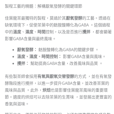
製程工藝的精髓：解構厭氧發酵的關鍵環節
佳葉龍茶最獨特的製程，莫過於其
厭氧發酵
的工藝。透過在
缺氧環境下，促使茶葉中的麩胺酸轉化為GABA 。這個過程
中的
溫度
、
濕度
、
時間
控制，以及是否進行
攪拌
，都會顯著
影響GABA含量與最終風味。
厭氧發酵：
麩胺酸轉化為GABA的關鍵步驟 。
溫度、濕度、時間控制：
影響GABA含量與風味。
攪拌：
幫助提高GABA含量，改善風味與品質 。
有些製茶師會採用
有氧與厭氧交替發酵
的方式 ，並在有氧發
酵階段進行攪拌，以進一步提升GABA含量，並改善茶葉的
風味與品質 。此外，
烘焙
也是影響佳葉龍茶風味的重要環
節。適度的烘焙可以去除茶葉的生菁味 ，並發展出更豐富的
香氣與滋味。