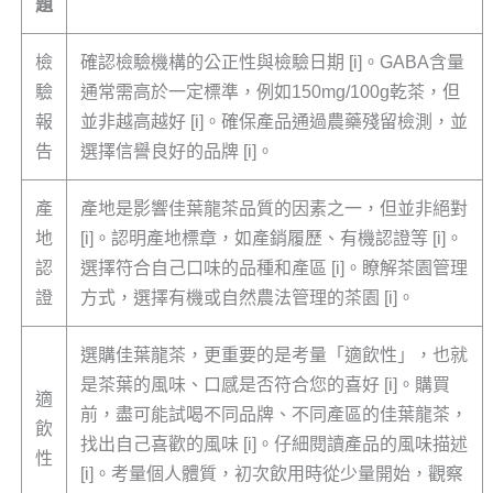
題
檢
確認檢驗機構的公正性與檢驗日期 [i]。GABA含量
驗
通常需高於一定標準，例如150mg/100g乾茶，但
報
並非越高越好 [i]。確保產品通過農藥殘留檢測，並
告
選擇信譽良好的品牌 [i]。
產
產地是影響佳葉龍茶品質的因素之一，但並非絕對
地
[i]。認明產地標章，如產銷履歷、有機認證等 [i]。
認
選擇符合自己口味的品種和產區 [i]。瞭解茶園管理
證
方式，選擇有機或自然農法管理的茶園 [i]。
選購佳葉龍茶，更重要的是考量「適飲性」，也就
是茶葉的風味、口感是否符合您的喜好 [i]。購買
適
前，盡可能試喝不同品牌、不同產區的佳葉龍茶，
飲
找出自己喜歡的風味 [i]。仔細閱讀產品的風味描述
性
[i]。考量個人體質，初次飲用時從少量開始，觀察