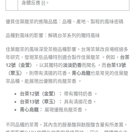
身體反應 [i]。
優質佳葉龍茶的進階品鑑：品種、產地、製程的風味密碼
品種對風味的影響：解碼台茶系列的獨特風味
佳葉龍茶的風味深受茶樹品種影響。台灣茶葉改良場經過多
年研究，發現某些品種特別適合製作佳葉龍茶 。例如，
台茶
12號（金萱）
，以其獨特的
淡淡奶香
而聞名 。而
台茶13號
（翠玉）
，則帶有清揚的花香。
青心烏龍
也是常見的佳葉龍
茶品種，能展現出優雅的烏龍茶香 。
台茶12號（金萱）：
帶有獨特奶香 。
台茶13號（翠玉）：
具有清揚花香。
青心烏龍：
展現優雅烏龍茶香 。
不同品種的茶菁，其內含的胺基酸與麩胺酸含量有所差異，