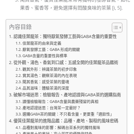
果香、蜜香等，避免選擇有悶酸臭味的茶葉 [i, 5].
內容目錄
認識佳葉龍茶：獨特厭氧發酵工藝與GABA含量的重要性
佳葉龍茶的由來與定義
厭氧發酵工藝：GABA 形成的關鍵
GABA含量的重要性與標準
從外觀、湯色、香氣到口感：五感全開的佳葉龍茶品鑑術
觀其外形：辨識茶葉的初步印象
賞其湯色：觀察茶湯的內在表現
聞其香氣：感受茶葉的靈魂
品其滋味：體驗茶湯的深度
破解市場迷思：檢驗報告、產地認證與GABA茶的選購指南
讀懂檢驗報告：GABA含量與農藥殘留的真相
產地認證迷思：台灣茶一定最好？
選購GABA茶的關鍵：不只看含量，更要重「適飲性」
優質佳葉龍茶的進階品鑑：品種、產地、製程的風味密碼
品種對風味的影響：解碼台茶系列的獨特風味
產地風土的奧祕：高山茶區的優勢與特色