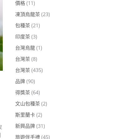
價格
(11)
凍頂烏龍茶
(23)
包種茶
(21)
印度茶
(3)
台灣烏龍
(1)
台灣茶
(8)
台灣茶
(435)
品牌
(90)
得獎茶
(64)
文山包種茶
(2)
斯里蘭卡
(2)
新興品牌
(31)
皮
利
旅遊伴手禮
(45)