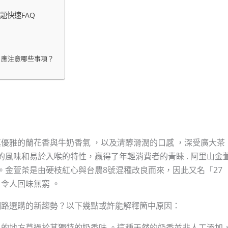
題快速FAQ
，應注意哪些事項？
優雅的蘭花香與牛奶香氣 ，以及清醇滑潤的口感 ，深受廣大茶
的風味和易於入喉的特性，贏得了年輕消費者的青睞 . 阿里山金
 。金萱茶是由硬枝紅心與台農8號混種改良而來，因此又名「27
令人回味無窮 。
網路選購的新趨勢？以下幾點或許能解釋箇中原因：
的地方莫過於其獨特的奶香味 。這種天然的奶香並非人工添加