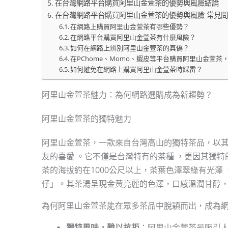
在台灣網路平台購買阿里山金萱茶的優勢與風險結論
在台灣網路平台購買阿里山金萱茶的優勢與風險 常見問
在網路上購買阿里山金萱茶有哪些優勢？
在網路平台購買阿里山金萱茶有什麼風險？
如何在網路上辨別阿里山金萱茶的真偽？
在PChome、Momo、蝦皮等平台購買阿里山金萱茶
如何避免在網路上購買阿里山金萱茶時踩雷？
阿里山金萱茶魅力：為何網路選購成為新趨勢？
阿里山金萱茶的獨特魅力
阿里山金萱茶，一款來自台灣高山的獨特茶品，以其
友的喜愛 。它不僅是台灣特有的茶種 ，更因其獨特
茶的海拔約在1000公尺以上，茶葉色澤翠綠有光澤
仔」。其茶湯呈現金黃亮麗的色澤，口感溫潤甘醇，
為何阿里山金萱茶能在眾多茶品中脫穎而出，成為
獨特風味，難以抗拒
：阿里山金萱茶最吸引人