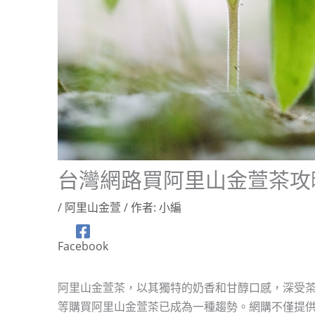
台灣網路買阿里山金萱茶攻
/
阿里山金萱
/ 作者:
小編
Facebook
阿里山金萱茶，以其獨特的奶香和甘醇口感，深受茶友
等購買阿里山金萱茶已成為一種趨勢。網購不僅提