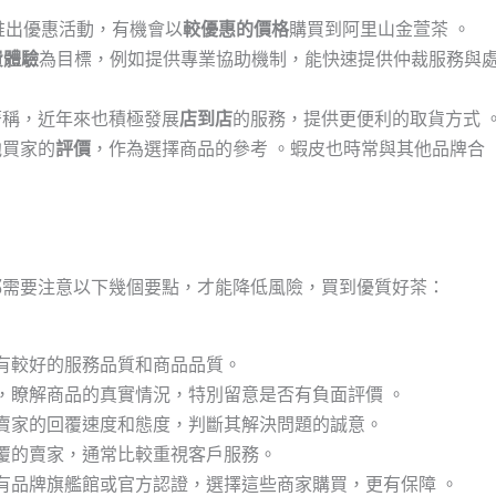
推出優惠活動，有機會以
較優惠的價格
購買到阿里山金萱茶 。
費體驗
為目標，例如提供專業協助機制，能快速提供仲裁服務與
著稱，近年來也積極發展
店到店
的服務，提供更便利的取貨方式 
他買家的
評價
，作為選擇商品的參考 。蝦皮也時常與其他品牌合
都需要注意以下幾個要點，才能降低風險，買到優質好茶：
有較好的服務品質和商品品質。
，瞭解商品的真實情況，特別留意是否有負面評價 。
賣家的回覆速度和態度，判斷其解決問題的誠意。
覆的賣家，通常比較重視客戶服務。
）有品牌旗艦館或官方認證，選擇這些商家購買，更有保障 。