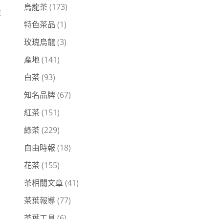
烏龍茶
(173)
益
特色茶品
(1)
玫瑰烏龍
(3)
產地
(141)
白茶
(93)
知名品牌
(67)
紅茶
(151)
綠茶
(229)
自由時報
(18)
花茶
(155)
茶相關文章
(41)
茶葉報導
(77)
茶葉工具
(6)