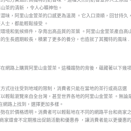
山茶的清新 ，令人心曠神怡。
澀味，阿里山金萱茶的口感更為溫潤 。它入口滑順，回甘持久
人士，都能輕鬆接受 。
環境和氣候條件，孕育出高品質的茶葉 。阿里山金萱茶產自高
的生長週期較長，積累了更多的養分，也造就了其獨特的風味 .
擇在網路上購買阿里山金萱茶。這種趨勢的背後，蘊藏著以下幾
買方式往往受到地域的限制，消費者只能在當地的茶行或商店選
以輕鬆瀏覽來自全台灣，甚至世界各地的阿里山金萱茶 。無論
能在網路上找到，選擇更加多樣。
優勢在於價格透明。消費者可以輕鬆地在不同的網路平台和商家
路商家還會不定期推出促銷活動和優惠券 ，讓消費者能以更優惠