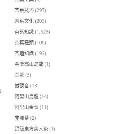
茶葉技巧
(297)
茶葉文化
(203)
茶葉知識
(1,628)
茶葉種類
(100)
茶道知識
(193)
金獎高山烏龍
(1)
金萱
(3)
鐵觀音
(18)
萱
阿里山烏龍
(14)
阿里山金萱
(11)
非洲茶
(2)
頂級東方美人茶
(1)
，