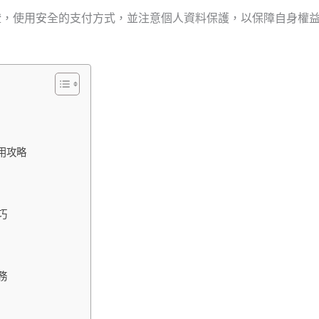
證，使用安全的支付方式，並注意個人資料保護，以保障自身權
用攻略
巧
務