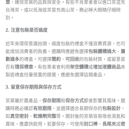
章
，確保茶葉的品質與安全。有些不肖業者會以進口茶混充
台灣茶，或以低海拔茶冒充高山茶，務必睜大眼睛仔細辨
別。
2. 注意包裝是否過度
近年來環保意識抬頭，過度包裝的禮盒不僅浪費資源，也可
能增加消費者的負擔。選購時應避免選擇
包裝體積過大
、
層
數過多
的禮盒。可選擇
簡約
、
可回收
的包裝材質，或留意是
否有
環保標章
。有些業者會利用
架空體積
或
增加液體商品
來
製造禮盒份量很重的錯覺，應避免選擇這類產品。
3. 留意保存期限與保存方式
茶葉屬於農產品，
保存期限
和
保存方式
都會影響其風味。選
購時務必確認
有效期限
，並選擇適合長期保存的
包裝設計
，
如
真空密封
、
乾燥劑完整
等。開封後的茶葉容易吸收濕氣和
異味，應盡快飲用。若要保存，可使用
封口棒
、
長尾夾
或
密