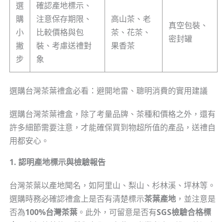
選
確認產地標示、
購
注意保存期限、
高山茶、老
真空包裝、
小
比較價格與包
茶、花茶、
密封罐
撇
裝、考慮送禮對
果香茶
步
象
選購台灣茶葉禮盒必看：避開地雷、聰明消費的實用建議
選購台灣茶葉禮盒，除了考量品牌、茶種和價格之外，還有
許多細節需要注意，才能確保買到物超所值的產品，送禮自
用都安心。
1. 認明產地標示與檢驗報告
台灣茶葉以產地聞名，如阿里山、梨山、杉林溪、坪林等。
選購時務必確認禮盒上是否有清楚標示
茶葉產地
，並注意是
否為
100%台灣茶葉
。此外，可留意是否有
SGS檢驗合格標