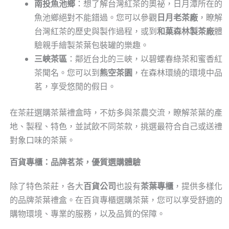
南投魚池鄉
：想了解台灣紅茶的奧祕，日月潭所在的
魚池鄉絕對不能錯過。您可以參觀
日月老茶廠
，瞭解
台灣紅茶的歷史與製作過程，或到
和菓森林製茶廠
體
驗親手繪製茶葉包裝罐的樂趣。
三峽茶區
：鄰近台北的三峽，以碧螺春綠茶和蜜香紅
茶聞名。您可以到
熊空茶園
，在森林環繞的環境中品
茗，享受悠閒的假日。
在茶莊選購茶葉禮盒時，不妨多與茶農交流，瞭解茶葉的產
地、製程、特色，並試飲不同茶款，挑選最符合自己或送禮
對象口味的茶葉。
百貨專櫃：品牌茗茶，優質選購體驗
除了特色茶莊，各大
百貨公司
也設有
茶葉專櫃
，提供多樣化
的品牌茶葉禮盒。在百貨專櫃選購茶葉，您可以享受舒適的
購物環境、專業的服務，以及品質的保障。