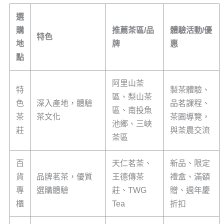
選
購
推薦茶區/品
體驗活動/優
特色
地
牌
惠
點
阿里山茶
特
製茶體驗、
區、梨山茶
色
深入產地，體驗
品茗課程、
區、南投魚
茶
茶文化
茶園導覽，
池鄉、三峽
莊
與茶農交流
茶區
百
天仁茗茶、
新品、限定
貨
品牌茗茶，優質
王德傳茶
禮盒、滿額
專
選購體驗
莊、TWG
贈、週年慶
櫃
Tea
折扣