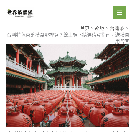
跳
至
主
要
首頁
產地
台灣茶
台灣特色茶葉禮盒哪裡買？線上線下精選購買指南，送禮自
內
用皆宜
容