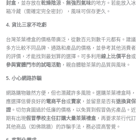
封盒
，並存放在
乾燥陰涼
、
無強烈氣味
的地方。若能放入冰
箱冷藏（需確定完全密封），風味可保存更久。
4. 貨比三家不吃虧
台灣茶葉禮盒的價格帶廣泛，從數百元到數千元都有。建議
多方比較不同品牌、通路和產品的價格，並參考其他消費者
的評價，才能找到最划算的選擇。可多利用
線上比價平台
或
參與實體門市的試喝活動
，親自體驗茶葉的品質與風味。
5. 小心網路詐騙
網路購物雖然方便，但也潛藏許多風險。選購茶葉禮盒時，
應選擇信譽良好的
電商平台
或
賣家
，並留意是否有
退換貨保
證
。切勿貪圖過於低廉的價格，以免買到假冒偽劣產品。近
期有出現
假冒學校主任訂購大量茶葉禮盒
，再要求茶行代訂
其他商品（如佛跳牆）的詐騙手法，務必提高警覺。
6. 客製化需求