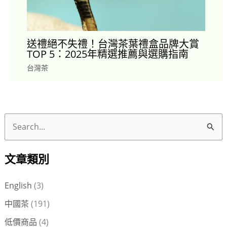
送禮絕不失禮！台灣茶葉禮盒品牌大賞
TOP 5：2025年精選推薦與選購指南
台灣茶
搜
尋
文章類別
關
鍵
English
(3)
字
中國茶
(191)
:
低價商品
(4)