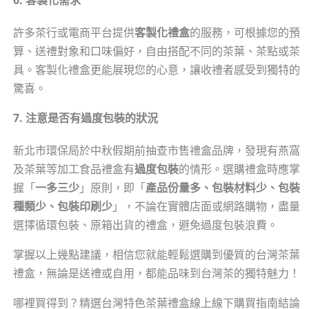
許多茶行或電商平台提供
客製化禮盒
的服務，可根據您的預
算、送禮對象和口味偏好，自由搭配不同的茶葉、茶點或茶
具。客製化禮盒更能展現您的心意，讓收禮者感受到獨特的
驚喜。
7. 注意是否有過度包裝的狀況
新北市環保局於中秋假期前抽查市售禮盒品牌，發現有燕窩
及茶葉等加工食品禮盒有
過度包裝
的情形。選購禮盒時應掌
握「
一多三少
」原則，即「
產品份量多、包裝材料少、包裝
種類少、包裝印刷少
」，不論在實體店面或網路購物，盡量
選擇循環包裝、原箱出貨的禮盒，避免過度包裝浪費。
掌握以上幾點建議，相信您就能輕鬆選購到優質的台灣茶葉
禮盒，無論是送禮或自用，都能品味到台灣茶的獨特魅力！
哪裡買得到？精選台灣特色茶葉禮盒線上線下購買指南結論