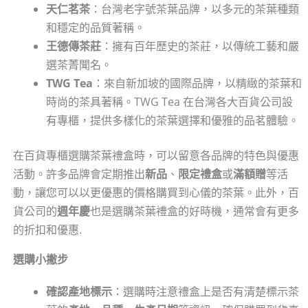
天仁茗茶
：台灣老字號茶葉品牌，以多元的茶葉種類
和穩定的品質著稱。
王德傳茶莊
：擁有百年歷史的茶莊，以傳統工藝和嚴
選茶菁聞名。
TWG Tea
：來自新加坡的國際品牌，以精緻的茶葉和
時尚的茶具著稱。TWG Tea 在台灣各大百貨公司設
有專櫃，提供多樣化的茶葉選擇和優雅的品茗體驗。
在百貨專櫃選購茶葉禮盒時，可以留意各品牌的特色與優惠
活動。許多品牌會定期推出
新品
、
限定禮盒
或
滿額贈
等活
動，讓您可以以更優惠的價格購買到心儀的茶葉。此外，百
貨公司的
週年慶
也是選購茶葉禮盒的好時機，通常會有更多
的折扣和優惠.
選購小撇步
確認產地標示
：選購時注意禮盒上是否有清楚標示茶