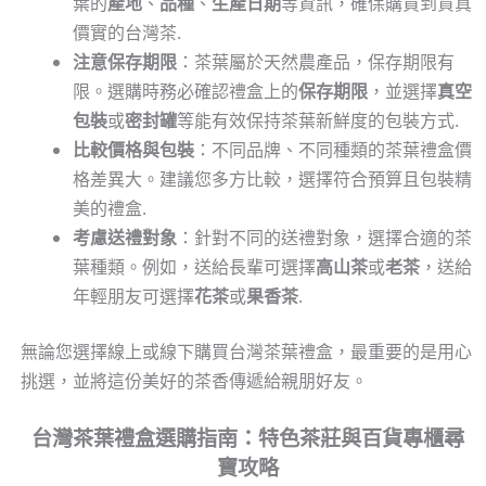
葉的
產地
、
品種
、
生產日期
等資訊，確保購買到貨真
價實的台灣茶.
注意保存期限
：茶葉屬於天然農產品，保存期限有
限。選購時務必確認禮盒上的
保存期限
，並選擇
真空
包裝
或
密封罐
等能有效保持茶葉新鮮度的包裝方式.
比較價格與包裝
：不同品牌、不同種類的茶葉禮盒價
格差異大。建議您多方比較，選擇符合預算且包裝精
美的禮盒.
考慮送禮對象
：針對不同的送禮對象，選擇合適的茶
葉種類。例如，送給長輩可選擇
高山茶
或
老茶
，送給
年輕朋友可選擇
花茶
或
果香茶
.
無論您選擇線上或線下購買台灣茶葉禮盒，最重要的是用心
挑選，並將這份美好的茶香傳遞給親朋好友。
台灣茶葉禮盒選購指南：特色茶莊與百貨專櫃尋
寶攻略