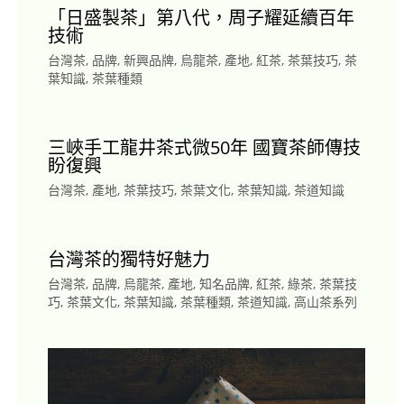
「日盛製茶」第八代，周子耀延續百年
技術
台灣茶
,
品牌
,
新興品牌
,
烏龍茶
,
產地
,
紅茶
,
茶葉技巧
,
茶
葉知識
,
茶葉種類
三峽手工龍井茶式微50年 國寶茶師傳技
盼復興
台灣茶
,
產地
,
茶葉技巧
,
茶葉文化
,
茶葉知識
,
茶道知識
台灣茶的獨特好魅力
台灣茶
,
品牌
,
烏龍茶
,
產地
,
知名品牌
,
紅茶
,
綠茶
,
茶葉技
巧
,
茶葉文化
,
茶葉知識
,
茶葉種類
,
茶道知識
,
高山茶系列