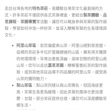
走訪台灣各地的
特色茶莊
，是體驗台灣茶文化最直接的方
式。許多茶莊不僅提供各式茶葉禮盒，更結合
製茶體驗
、
品
茗課程
、
茶園導覽
等活動，讓您可以親身參與茶葉的製作過
程，學習如何沖泡一杯好茶，並深入瞭解茶葉的生長環境與
文化。
阿里山茶區
：若您偏愛高山茶，阿里山絕對是首選。
這裡的茶莊多半位於雲霧繚繞的山區，擁有得天獨厚
的地理環境，孕育出香氣清幽、滋味甘醇的阿里山高
山茶。您可以走訪
嘉茗茶園
，瞭解蜜香紅茶的製作過
程，或到其他茶莊品嚐不同品種的阿里山茶，感受高
山茶的獨特魅力。
梨山茶區
：梨山茶同樣以高山茶聞名，但因海拔更
高，茶葉生長更為緩慢，因此茶葉的風味也更加濃
鬱、甘甜。部分茶莊提供住宿，讓您可以深度體驗茶
鄉生活。