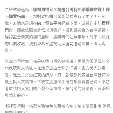
希望透過這篇「
哪裡買得到？精選台灣特色茶葉禮盒線上線
下購買指南
」，您對於選購台灣茶葉禮盒有了更全面的認
識。無論您是想在
線上電商平台
輕鬆下單，或親自走訪
實體
門市
，都能依照自身需求與喜好，找到最適合的台灣茶禮。
從認識台灣茶的獨特風味、選購時的注意事項，到不同通路
的比價攻略，我們都希望能幫助您避開選購地雷，聰明消
費。
台灣茶葉禮盒不僅是送禮自用的好選擇，更蘊含著深厚的文
化底蘊與人情味。無論是高山烏龍的清香、東方美人的蜜
香，還是日月潭紅茶的醇厚，每一款茶都代表著台灣獨特的
風土與人文精神。下次在挑選伴手禮或想犒賞自己時，不妨
考慮精緻又實用的台灣茶葉禮盒，讓台灣的好茶香，溫暖您
與親友的心。
哪裡買得到？精選台灣特色茶葉禮盒線上線下購買指南 常見
問題快速FAQ