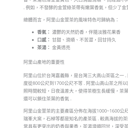
. 例如，不發酵的金萱綠茶帶有嫩葉香氣，但少了金
總體而言，阿里山金萱茶的風味特色可歸納為：
香氣：
濃鬱的天然奶香，伴隨淡雅花果香
口感：
甘甜、滑順、不苦澀，回甘持久
茶湯：
金黃透亮
阿里山產地的重要性
阿里山位於台灣嘉義縣，是台灣三大高山茶區之一 
度從800公尺到1700公尺不等 . 阿里山高山茶之
照時間較短，日夜溫差大，使得茶樹生長緩慢，茶葉
還可以鎖住茶葉的香氣 .
阿里山金萱茶的主要產區分佈在海拔1000~1600公
瑞峯大窯，石棹等都是知名的產茶區 . 較高海拔的茶
常具有更突出的奶香與果香，茶湯滑順回甘，深受茶