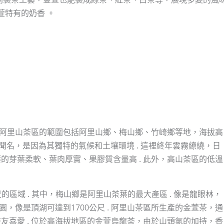
萱特有的奶香 。
. 阿里山茶區的範圍包括阿里山鄉、梅山鄉、竹崎鄉等地，海拔高
所以聞名，是因為其獨特的氣候和土壤環境 . 這裡終年雲霧繚繞，日
的芽葉柔軟、葉肉厚實、果膠質含量高 . 此外，高山茶區的低溫
尺的區域 . 其中，梅山鄉是阿里山茶葉的最大產區 . 像是龍眼林，
園，像是頂湖可達到1700公尺 . 阿里山茶區所生產的金萱茶，通
友喜愛 . 位於高海拔地區的金萱烏龍茶，由於山頭氣的加持，香