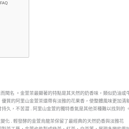
FAQ
而聞名 。金萱茶最顯著的特點是其天然的奶香味，類似奶油或
，優質的阿里山金萱茶還帶有淡雅的花果香，使整體風味更加清
持久，不苦澀 . 阿里山金萱的獨特香氣是其他茶種難以找到的 
變化 . 輕發酵的金萱烏龍茶保留了最經典的天然奶香與淡雅花
同製茶工藝，金萱也能製成綠茶、紅茶、白茶等，展現多變的風