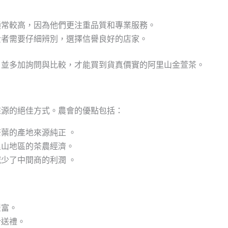
通常較高，因為他們更注重品質和專業服務。
費者需要仔細辨別，選擇信譽良好的店家。
，並多加詢問與比較，才能買到貨真價實的阿里山金萱茶。
來源的絕佳方式。農會的優點包括：
葉的產地來源純正 。
里山地區的茶農經濟。
少了中間商的利潤 。
：
豐富。
合送禮。