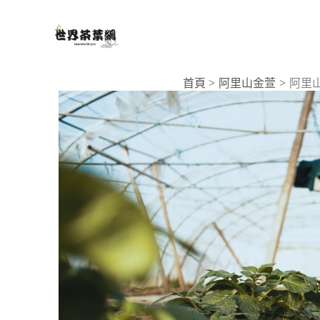
跳
至
主
要
首頁
阿里山金萱
阿里
內
容