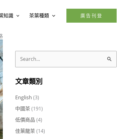
葉知識
茶葉種類
廣告刊登
略
搜
尋
關
文章類別
鍵
English
(3)
字
中國茶
(191)
:
低價商品
(4)
佳葉龍茶
(14)