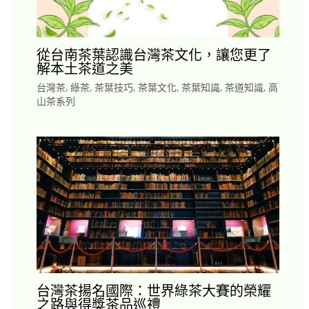
從台南茶葉認識台灣茶文化，讓您更了
解本土茶道之美
台灣茶
,
綠茶
,
茶葉技巧
,
茶葉文化
,
茶葉知識
,
茶道知識
,
高
山茶系列
台灣茶揚名國際：世界綠茶大賽的榮耀
之路與得獎茶品巡禮