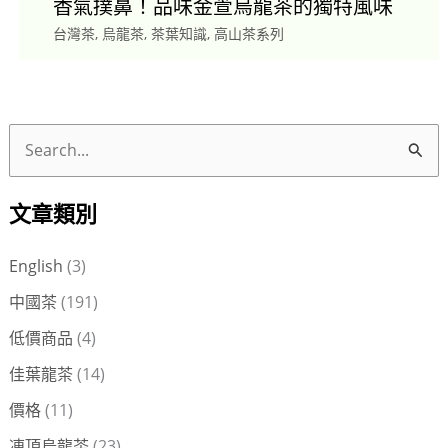
香氣撲鼻！品味金萱烏龍茶的獨特風味
台灣茶
,
烏龍茶
,
茶葉知識
,
高山茶系列
搜
尋
文章類別
關
鍵
English
(3)
字
中國茶
(191)
:
低價商品
(4)
佳葉龍茶
(14)
價格
(11)
凍頂烏龍茶
(23)