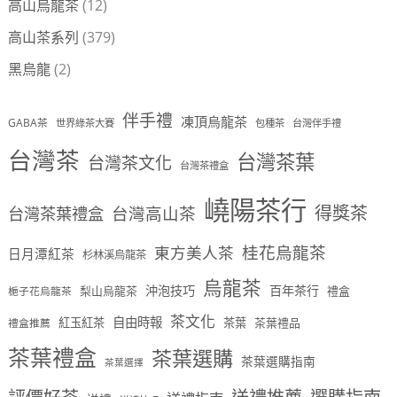
高山烏龍茶
(12)
高山茶系列
(379)
黑烏龍
(2)
伴手禮
凍頂烏龍茶
GABA茶
世界綠茶大賽
包種茶
台灣伴手禮
台灣茶
台灣茶葉
台灣茶文化
台灣茶禮盒
嶢陽茶行
得獎茶
台灣茶葉禮盒
台灣高山茶
桂花烏龍茶
東方美人茶
日月潭紅茶
杉林溪烏龍茶
烏龍茶
沖泡技巧
百年茶行
梨山烏龍茶
禮盒
梔子花烏龍茶
茶文化
自由時報
紅玉紅茶
茶葉
茶葉禮品
禮盒推薦
茶葉禮盒
茶葉選購
茶葉選購指南
茶葉選擇