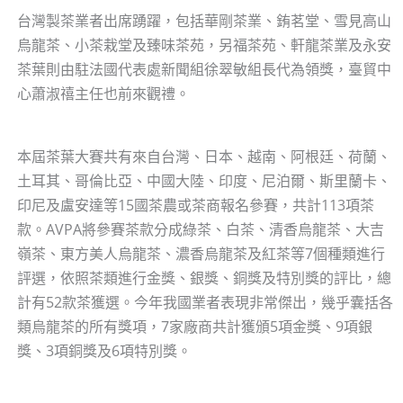
台灣製茶業者出席踴躍，包括華剛茶業、銪茗堂、雪見高山
烏龍茶、小茶栽堂及臻味茶苑，另福茶苑、軒龍茶業及永安
茶葉則由駐法國代表處新聞組徐翠敏組長代為領獎，臺貿中
心蕭淑禧主任也前來觀禮。
本屆茶葉大賽共有來自台灣、日本、越南、阿根廷、荷蘭、
土耳其、哥倫比亞、中國大陸、印度、尼泊爾、斯里蘭卡、
印尼及盧安達等15國茶農或茶商報名參賽，共計113項茶
款。AVPA將參賽茶款分成綠茶、白茶、清香烏龍茶、大吉
嶺茶、東方美人烏龍茶、濃香烏龍茶及紅茶等7個種類進行
評選，依照茶類進行金獎、銀獎、銅獎及特別獎的評比，總
計有52款茶獲選。今年我國業者表現非常傑出，幾乎囊括各
類烏龍茶的所有獎項，7家廠商共計獲頒5項金獎、9項銀
獎、3項銅獎及6項特別獎。