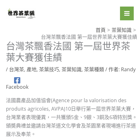
跳
至
主
要
首頁
茶葉知識
台灣茶飄香法國 第一屆世界茶葉大賽獲佳績
內
台灣茶飄香法國 第一屆世界茶
容
葉大賽獲佳績
/
台灣茶
,
產地
,
茶葉技巧
,
茶葉知識
,
茶葉種類
/ 作者:
Randy
Facebook
法國農產品加值協會(Agence pour la valorisation des
produits agricoles, AVPA)10日舉行第一屆世界茶葉大賽，
台灣業者表現優異，一共獲頒5金、9銀、3銅及6項特別獎。
頒奬典禮並邀請台灣茶道文化學會及茶園業者現場進行茶道
展示及奉茶。