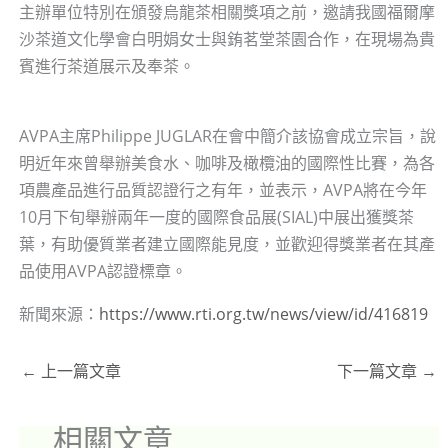
主辦單位特別在頒發烏龍茶相關獎項之前，邀請我國福爾摩
沙茶道文化學會白明娟女士與銪茗堂茶園合作，在現場為貴
賓進行茶道展示及奉茶。
AVPA主席Philippe JUGLAR在會中簡介該協會成立宗旨，說
明近年來曾舉辦美食水、咖啡及橄欖油的國際性比賽，為各
項農產品進行品質認證行之有年，並表示，AVPA將在今年
10月下旬舉辦兩年一度的國際食品展(SIAL)中展出獲獎茶
葉，有助優質業者建立國際能見度，並歡迎得獎業者在其產
品使用AVPA認證標章。
新聞來源：
https://www.rti.org.tw/news/view/id/416819
←
上一篇文章
下一篇文章
→
相關文章