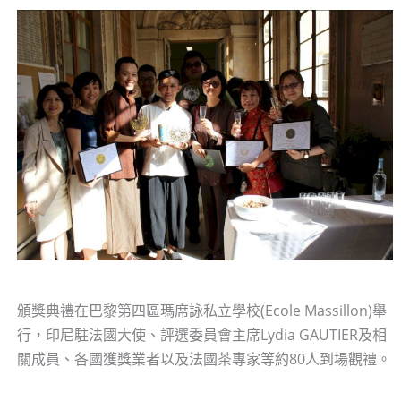
頒獎典禮在巴黎第四區瑪席詠私立學校(Ecole Massillon)舉
行，印尼駐法國大使、評選委員會主席Lydia GAUTIER及相
關成員、各國獲獎業者以及法國茶專家等約80人到場觀禮。