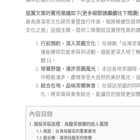
這篇文章的實用建議如下(更多細節請繼續往下閱讀)
身為資深茶文化研究者暨旅行作家，我將根據您提
文化之旅」這個主題，提供三條簡短且實用性高的
行前預約，深入茶園文化：
在規劃「台灣茶
僅能確保您能參與到活動，還能更深入地了
髓 [i]。
穿著舒適，漫步茶園風光：
走訪各地茶園時
中輕鬆漫步，盡情享受大自然的美好風光，並深
結合在地，品味茶鄉美食：
在探訪茶園的同
化，將茶葉與美食結合，能讓您的旅程更加豐富
內容目錄
南投茶區巡禮：烏龍茶故鄉的迷人風情
南投：台灣烏龍茶的重要產地
鹿谷鄉：凍頂烏龍茶的故鄉