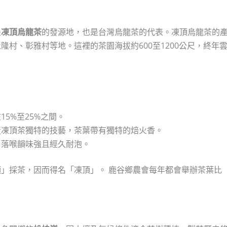
是
凍頂烏龍茶
的發源地，也是台灣烏龍茶的代表。凍頂烏龍茶的
村、彰雅村等地。這裡的茶園海拔約600至1200公尺，終年
5%至25%之間。
造凍頂茶獨特的技藝，茶葉帶有獨特的焙火香。
，落喉韻味強且經久耐泡。
」採茶，因而得名「凍頂」。 鹿谷鄉農會每年都會舉辦茶葉比