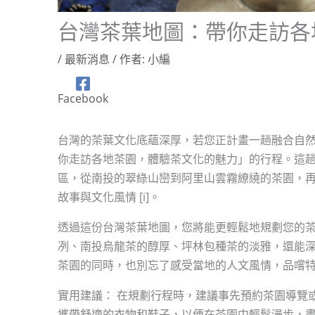
台灣茶葉地圖：帶你走訪各
/
最新消息
/ 作者:
小編
Facebook
台灣的茶葉文化底蘊深厚，若您正計畫一趟融合自然
你走訪各地茶園，體驗茶文化的魅力」的行程。這
區，從南投的翠綠山巒到阿里山雲霧繚繞的茶園，
故事與文化風情 [i]。
透過這份台灣茶葉地圖，您將能更輕鬆地規劃您的
冽、南投烏龍茶的醇厚、坪林包種茶的淡雅，還能深入
茶園的同時，也別忘了感受當地的人文風情，品嚐
實用建議： 在規劃行程時，建議事先預約茶園導覽
攜帶舒適的衣物和鞋子，以便在茶園中輕鬆漫步，