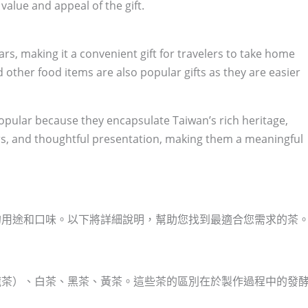
value and appeal of the gift.
rs, making it a convenient gift for travelers to take home
 other food items are also popular gifts as they are easier
opular because they encapsulate Taiwan’s rich heritage,
ors, and thoughtful presentation, making them a meaningful
的用途和口味。以下將詳細說明，幫助您找到最適合您需求的茶
龍茶）、白茶、黑茶、黃茶。這些茶的區別在於製作過程中的發
。