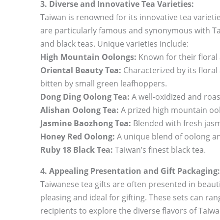
3. Diverse and Innovative Tea Varieties:
Taiwan is renowned for its innovative tea variet
are particularly famous and synonymous with Tai
and black teas. Unique varieties include:
High Mountain Oolongs:
Known for their floral 
Oriental Beauty Tea:
Characterized by its flora
bitten by small green leafhoppers.
Dong Ding Oolong Tea:
A well-oxidized and roas
Alishan Oolong Tea:
A prized high mountain oo
Jasmine Baozhong Tea:
Blended with fresh jasmi
Honey Red Oolong:
A unique blend of oolong an
Ruby 18 Black Tea:
Taiwan’s finest black tea.
4. Appealing Presentation and Gift Packaging:
Taiwanese tea gifts are often presented in beaut
pleasing and ideal for gifting. These sets can ra
recipients to explore the diverse flavors of Taiw