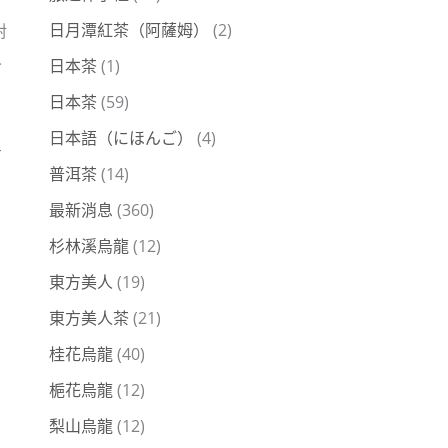
日月潭紅茶（阿薩姆）
(2)
對
人
日本茶
(1)
日本茶
(59)
日本語（にほんご）
(4)
方
普洱茶
(14)
最新消息
(360)
杉林溪烏龍
(12)
東方美人
(19)
東方美人茶
(21)
桂花烏龍
(40)
梔花烏龍
(12)
梨山烏龍
(12)