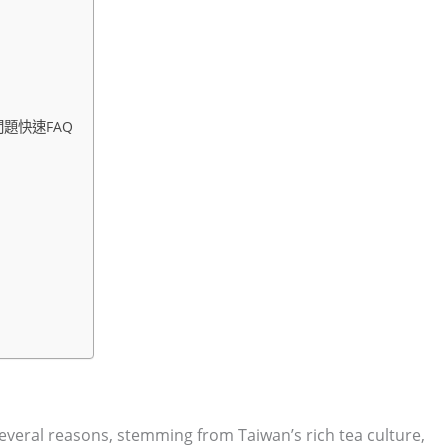
題快速FAQ
everal reasons, stemming from Taiwan’s rich tea culture,