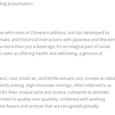
ling presentation.
re with roots in Chinese traditions, but has developed its
imate, and historical interactions with Japanese and Wester
 more than just a beverage; it’s an integral part of social
 is seen as offering health and well-being, a gesture of
s, cool, moist air, and fertile volcanic soil, creates an idea
ularly oolong. High mountain oolongs, often referred to as
 for their unique taste and aroma, cultivated at altitudes
ent to quality over quantity, combined with evolving
ive flavors and aromas that are recognized globally.