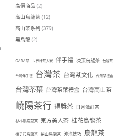
高價商品
(2)
高山烏龍茶
(12)
高山茶系列
(379)
黑烏龍
(2)
n
伴手禮
凍頂烏龍茶
GABA茶
世界綠茶大賽
包種茶
台灣茶
台灣茶文化
台灣伴手禮
台灣茶禮盒
台灣茶葉
台灣茶葉禮盒
台灣高山茶
l
嶢陽茶行
得獎茶
日月潭紅茶
桂花烏龍茶
東方美人茶
杉林溪烏龍茶
烏龍茶
沖泡技巧
梨山烏龍茶
梔子花烏龍茶