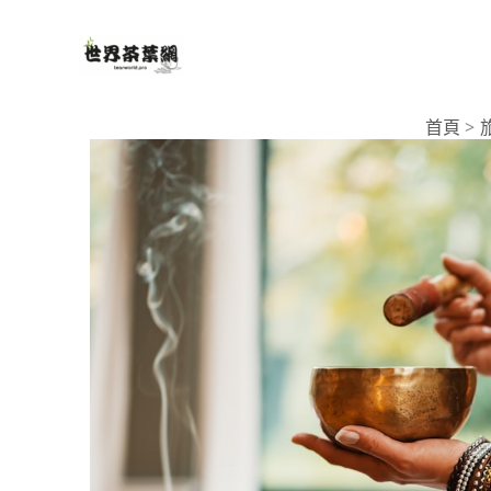
跳
至
主
要
首頁
內
容