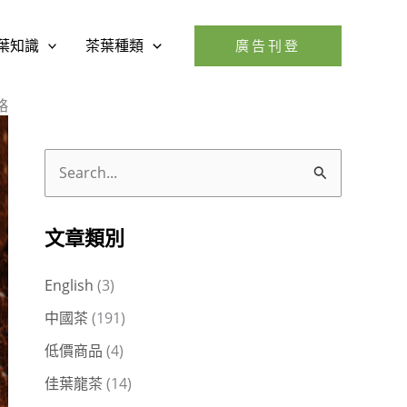
葉知識
茶葉種類
廣告刊登
略
搜
尋
關
文章類別
鍵
English
(3)
字
中國茶
(191)
:
低價商品
(4)
佳葉龍茶
(14)