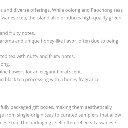
ies and diverse offerings. While oolong and Paochong teas
wanese tea, the island also produces high-quality green
and fruity notes.
l aroma and unique honey-like flavor, often due to being
ted tea with nutty and fruity notes.
long.
ne flowers for an elegant floral scent.
d black tea processing with a honey fragrance.
ifully packaged gift boxes, making them aesthetically
nge from single-origin teas to curated samplers that allow
anese tea. The packaging itself often reflects Taiwanese