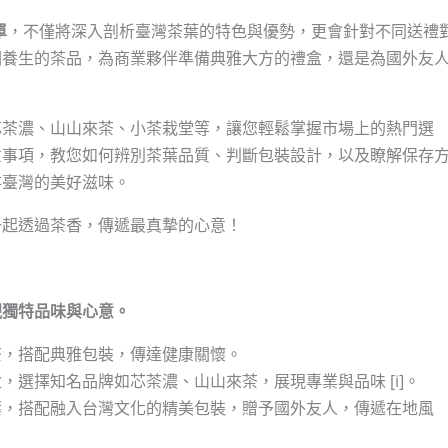
單
，不僅將深入剖析臺灣茶葉的特色與優勢，更會針對不同送禮
潤養生的茶品，為商業夥伴準備典雅大方的禮盒，還是為國外友
。
芯茶濃、山山來茶、小茶栽堂等，讓您輕鬆掌握市場上的熱門選
意事項，教您如何辨別茶葉品質、判斷包裝設計，以及瞭解保存
存臺灣的美好滋味。
一起透過茶香，傳遞最真摯的心意！
現獨特品味與心意。
茶，搭配典雅包裝，傳達健康關懷。
選擇知名品牌如芯茶濃、山山來茶，展現專業與品味 [i]。
葉，搭配融入台灣文化的精美包裝，贈予國外友人，傳遞在地風