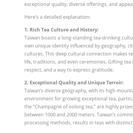
exceptional quality, diverse offerings, and appea
Here’s a detailed explanation:
1. Rich Tea Culture and History:
Taiwan boasts a long-standing tea-drinking cultu
own unique identity influenced by geography, cl
cultures. This deep cultural connection makes tea
life, traditions, and even ceremonies. Gifting tea
respect, and a way to express gratitude.
2. Exceptional Quality and Unique Terroir:
Taiwan’s diverse geography, with its high mountain
environment for growing exceptional tea, partic
the “Champagne of oolong tea,” are highly prized
between 1000 and 2000 meters. Taiwan’s commitm
processing methods, results in teas with distinct