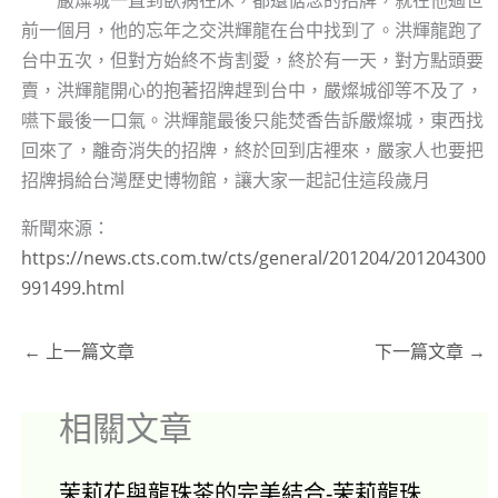
嚴燦城一直到臥病在床，都還惦念的招牌，就在他過世
前一個月，他的忘年之交洪輝龍在台中找到了。洪輝龍跑了
台中五次，但對方始終不肯割愛，終於有一天，對方點頭要
賣，洪輝龍開心的抱著招牌趕到台中，嚴燦城卻等不及了，
嚥下最後一口氣。洪輝龍最後只能焚香告訴嚴燦城，東西找
回來了，離奇消失的招牌，終於回到店裡來，嚴家人也要把
招牌捐給台灣歷史博物館，讓大家一起記住這段歲月
新聞來源：
https://news.cts.com.tw/cts/general/201204/201204300
991499.html
←
上一篇文章
下一篇文章
→
相關文章
茉莉花與龍珠茶的完美結合-茉莉龍珠