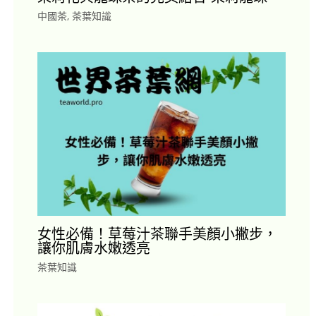
中國茶
,
茶葉知識
女性必備！草莓汁茶聯手美顏小撇步，
讓你肌膚水嫩透亮
茶葉知識