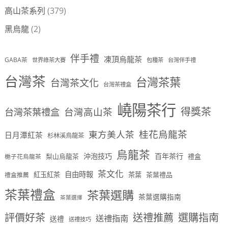
高山茶系列
(379)
黑烏龍
(2)
伴手禮
凍頂烏龍茶
GABA茶
世界綠茶大賽
包種茶
台灣伴手禮
台灣茶
台灣茶葉
台灣茶文化
台灣茶禮盒
嶢陽茶行
得獎茶
台灣茶葉禮盒
台灣高山茶
桂花烏龍茶
東方美人茶
日月潭紅茶
杉林溪烏龍茶
烏龍茶
沖泡技巧
百年茶行
梨山烏龍茶
禮盒
梔子花烏龍茶
茶文化
自由時報
紅玉紅茶
茶葉
茶葉禮品
禮盒推薦
茶葉禮盒
茶葉選購
茶葉選購指南
茶葉選擇
評價好茶
送禮推薦
選購指南
送禮指南
送禮
送禮技巧