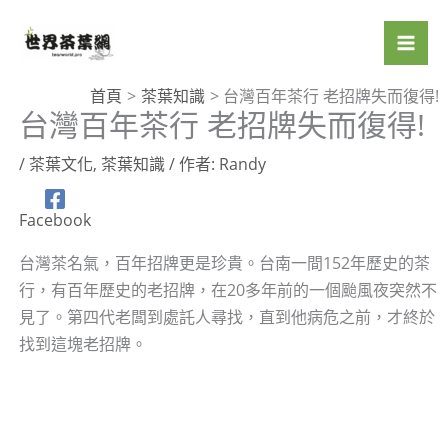
跳
至
主
要
首頁
茶葉知識
台灣百年茶行 老招牌失而復得!
台灣百年茶行 老招牌失而復得!
內
容
/
茶葉文化
,
茶葉知識
/ 作者:
Randy
Facebook
台灣茶名氣，百年招牌更是珍貴。台南一間152年歷史的茶
行，有百年歷史的老招牌，在20多年前的一個颱風夜突然不
見了。第四代老闆到處託人尋找，直到他病危之前，才終於
找到這塊老招牌。