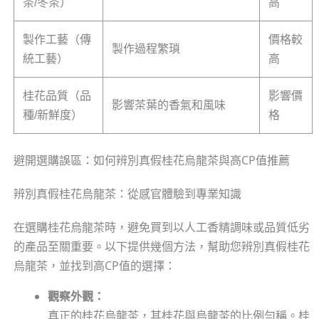
茶/冬茶）
高
製作工藝（傳
價格較
製作過程繁瑣
統工藝）
高
桂花品質（品
影響價
影響茶葉的香氣和風味
種/新鮮度）
格
避開選購誤區：如何辨別真假桂花烏龍茶與高CP值推薦
辨別真假桂花烏龍茶：從感官體驗到專業知識
在選購桂花烏龍茶時，避免買到以人工香精調味或品質低劣
的產品至關重要。以下提供幾個方法，幫助您辨別真假桂花
烏龍茶，並找到高CP值的選擇：
觀察外觀：
真正的桂花烏龍茶，其桂花與烏龍茶的比例勻稱。桂