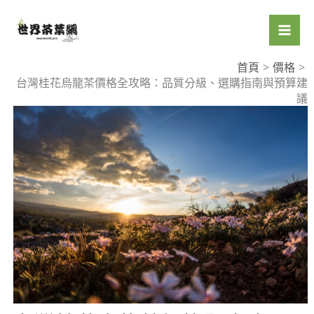
跳
至
主
要
首頁
價格
台灣桂花烏龍茶價格全攻略：品質分級、選購指南與預算建
內
議
容