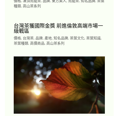
價格
,
凍頂烏龍茶
,
品牌
,
東方美人
,
烏龍茶
,
知名品牌
,
茶葉
種類
,
高山茶系列
台灣茶獲國際金獎 前進倫敦高端市場一
級戰區
價格
,
台灣茶
,
品牌
,
產地
,
知名品牌
,
茶葉文化
,
茶葉知識
,
茶葉種類
,
高價商品
,
高山茶系列