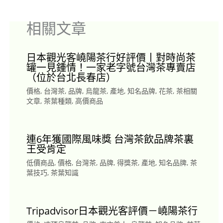
相關文章
日本觀光客嶢陽茶行好評價丨對時尚茶
罐一見鍾情！一家老字號台灣茶專賣店
（位於台北長春店）
價格
,
台灣茶
,
品牌
,
烏龍茶
,
產地
,
知名品牌
,
花茶
,
茶相關
文章
,
茶葉種類
,
高價商品
連6年獲國際風味獎 台灣茶飲品牌茶裏
王受肯定
低價商品
,
價格
,
台灣茶
,
品牌
,
得獎茶
,
產地
,
知名品牌
,
茶
葉技巧
,
茶葉知識
Tripadvisor日本觀光客評價－嶢陽茶行