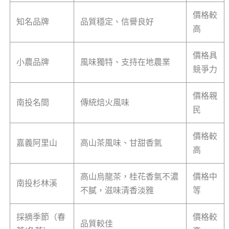
價格較
知名品牌
品質穩定、信譽良好
高
價格具
小農品牌
風味獨特、支持在地農業
競爭力
價格親
南投名間
傳統焙火風味
民
價格較
嘉義阿里山
高山茶風味、甘甜香氣
高
高山烏龍茶，桂花香氣不濃
價格中
南投杉林溪
不膩，滋味清香淡雅
等
採摘季節（春
價格較
品質較佳