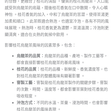
的甘醇，更融合了桂花的清甜 。優質的桂花烏龍茶，入口能
感受到烏龍茶的底蘊，隨後桂花香氣在口中散開，令人心曠
神怡 。桂花香氣的加入，中和了烏龍茶的苦澀，使得茶湯更
加柔和順口 。此茶既適合熱泡，也適宜冷泡，各有不同的風
味展現 。熱泡時，桂花香氣更為濃鬱，茶湯溫潤；冷泡則更
顯清爽，適合在炎熱的氣候中飲用 。
影響桂花烏龍茶風味的因素眾多，包含：
烏龍茶的品質：
烏龍茶的品種、產地、製作工藝等，
都會直接影響桂花烏龍茶的基底風味 。
桂花的品質：
桂花的品種、新鮮度、香氣濃度等，也
對桂花烏龍茶的整體風味有顯著影響 。
窨製工藝：
窨製是桂花烏龍茶製作的關鍵步驟，窨製
的次數、時間、溫度等，都會影響茶葉對桂花香氣的
吸收程度 。
沖泡方式：
不同的水溫、茶量、浸泡時間，也會影響
桂花烏龍茶的風味表現 。