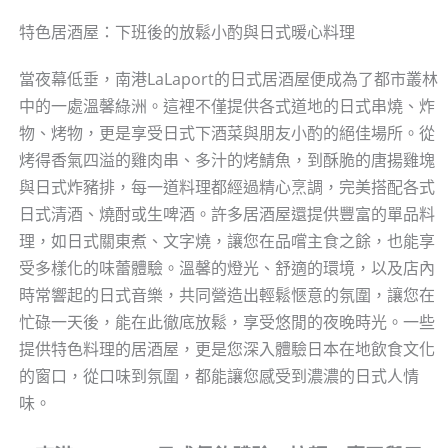
特色居酒屋：下班後的放鬆小酌與日式暖心料理
當夜幕低垂，南港LaLaport的日式居酒屋便成為了都市叢林
中的一處溫馨綠洲。這裡不僅提供各式道地的日式串燒、炸
物、烤物，更是享受日式下酒菜與朋友小酌的絕佳場所。從
烤得香氣四溢的雞肉串、多汁的烤鯖魚，到酥脆的唐揚雞塊
與日式炸豬排，每一道料理都經過精心烹調，完美搭配各式
日式清酒、燒酎或生啤酒。許多居酒屋還提供豐富的單品料
理，如日式關東煮、文字燒，讓您在品嚐主食之餘，也能享
受多樣化的味蕾體驗。溫馨的燈光、舒適的環境，以及店內
時常響起的日式音樂，共同營造出輕鬆愜意的氛圍，讓您在
忙碌一天後，能在此徹底放鬆，享受悠閒的夜晚時光。一些
提供特色料理的居酒屋，更是您深入體驗日本在地飲食文化
的窗口，從口味到氛圍，都能讓您感受到濃濃的日式人情
味。