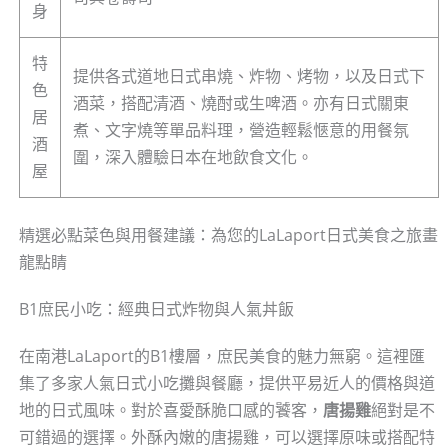
身
特
提供各式道地日式串燒、炸物、烤物，以及日式下
色
酒菜，搭配清酒、燒酎或生啤酒。亦有日式關東
居
煮、文字燒等單品料理，營造輕鬆愜意的用餐氛
酒
圍，深入體驗日本在地飲食文化。
屋
精選必點菜色與用餐建議：為您的LaLaport日式美食之旅畫
龍點睛
B1庶民小吃：經典日式炸物與人氣丼飯
在南港LaLaport的B1樓層，庶民美食的魅力無窮。這裡匯
集了多家人氣日式小吃攤與餐廳，提供平易近人的價格與道
地的日式風味。對於喜愛酥脆口感的饕客，
唐揚雞
絕對是不
可錯過的選擇。外酥內嫩的唐揚雞，可以選擇原味或搭配特