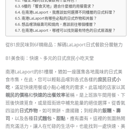
6樓的「饗食天地」適合什麼樣的用餐需求？
在南港LaLaport，我應該如何選擇不同樓層的日式料理？
南港LaLaport有哪些必點的日式炸物和丼飯？
想品嚐頂級壽司和燒肉，應該前往哪個樓層？
在南港LaLaport，哪裡可以找到最有特色的日式居酒屋？
從B1庶民味到6F精緻品：解碼LaLaport日式餐飲分層魅力
B1美食街：快速、多元的日式庶民小吃天堂
南港LaLaport的B1樓層，猶如一座匯集各地風味的日式美
食市集，在此，您可以輕鬆品嚐到各式各樣的
庶民日式小
吃
，滿足快速用餐或小點心補充的需求。此區域的店家以其
親民的價格
和
快速的出餐效率
著稱，是上班族午間用餐、下
班後快速覓食，或是逛街途中補充能量的絕佳選擇。從香氣
四溢的
日式炸物
，如可樂餅、唐揚雞；到經典的
飯糰、壽
司
，以及各種
日式麵包、甜點
，應有盡有。這裡的氛圍熱鬧
而充滿活力，讓人在忙碌的生活中，也能找到一處快速、美