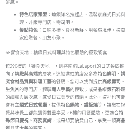
鮮感。
特色店家類型：
連鎖知名拉麵店、溫馨家庭式日式料
理、丼飯專門店、壽司吧。
餐點特色：
口味多樣、食材新鮮、用餐環境佳，適閤
家庭聚餐、朋友小聚。
6F饗食天地：精緻日式料理與特色體驗的極致饗宴
位於6樓的「饗食天地」，則將南港LaLaport的日式餐飲推
向了
精緻與高端
的層次。這裡進駐的店家多為
特色鮮明、講
究食材品質與料理工藝
的餐廳。您可以找到提供
高級壽司、
生魚片
的專門店，體驗
職人手藝
的極致；或是品嚐
懷石料理
的細膩與層次感，感受日式美學的精髓。此外，這裡也可能
會有
主題式日式餐廳
，提供
特色鍋物、鐵板燒
等，讓您在視
覺與味覺上都能獲得雙重享受。6樓的用餐體驗，更適合
特
殊節日慶祝、商務宴請
，或是想要犒賞自己、享受一頓
高品
質日式大餐
的饕客。