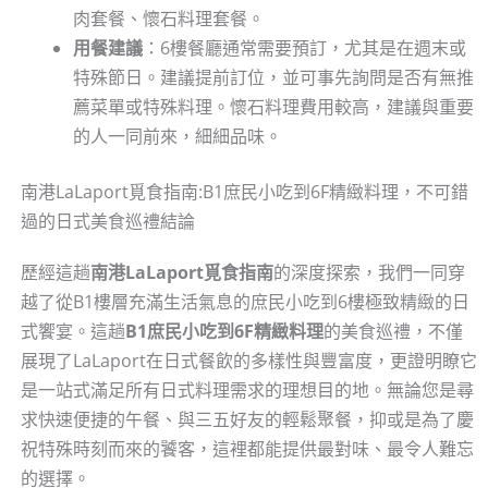
肉套餐、懷石料理套餐。
用餐建議
：6樓餐廳通常需要預訂，尤其是在週末或
特殊節日。建議提前訂位，並可事先詢問是否有無推
薦菜單或特殊料理。懷石料理費用較高，建議與重要
的人一同前來，細細品味。
南港LaLaport覓食指南:B1庶民小吃到6F精緻料理，不可錯
過的日式美食巡禮結論
歷經這趟
南港LaLaport覓食指南
的深度探索，我們一同穿
越了從B1樓層充滿生活氣息的庶民小吃到6樓極致精緻的日
式饗宴。這趟
B1庶民小吃到6F精緻料理
的美食巡禮，不僅
展現了LaLaport在日式餐飲的多樣性與豐富度，更證明瞭它
是一站式滿足所有日式料理需求的理想目的地。無論您是尋
求快速便捷的午餐、與三五好友的輕鬆聚餐，抑或是為了慶
祝特殊時刻而來的饕客，這裡都能提供最對味、最令人難忘
的選擇。