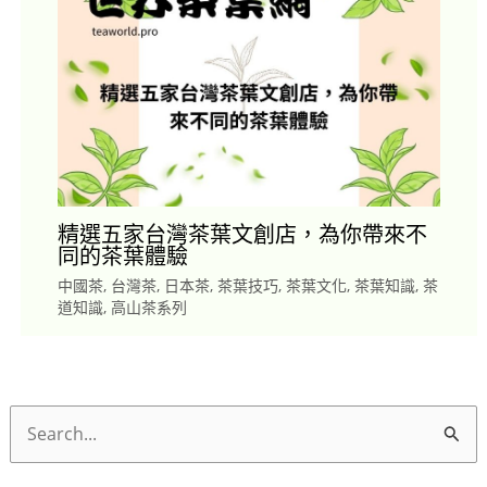
精選五家台灣茶葉文創店，為你帶來不
同的茶葉體驗
中國茶
,
台灣茶
,
日本茶
,
茶葉技巧
,
茶葉文化
,
茶葉知識
,
茶
道知識
,
高山茶系列
搜
尋