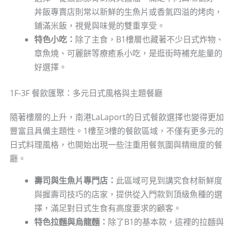
丼飯專賣店則常以新鮮的生魚片或香氣四溢的烤肉，
鋪滿米飯，視覺與味覺的雙重享受。
特色小吃：
除了主食，B1樓層也藏著不少日式炸物、
章魚燒、可麗餅等療癒系小吃，是逛街時補充能量的
好選擇。
1F-3F 餐飲匯聚：多元日式風格與主題餐廳
隨著樓層的上升，南港LaLaport的日式餐飲選擇也變得更加
豐富且具備主題性。1樓至3樓的餐飲區域，不僅有更多元的
日式料理風格，也開始出現一些注重用餐氛圍與精緻度的餐
廳。
壽司與生魚片專門店：
此區域可見到講究食材新鮮度
與握壽司技巧的店家，提供從入門款到頂級魚種的選
擇，滿足對日式生食有高度要求的顧客。
特色拉麵與烏龍麵：
除了B1的基本款，這裡的拉麵與