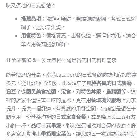
味又道地的日式慰藉。
推薦品項：
現炸可樂餅、照燒雞腿飯糰、各式日式烤
糰子、迷你章魚燒。
用餐特色：
價格實惠、出餐快速、選擇多樣化，適合
單人用餐或隨意嚐鮮。
1F至5F餐飲區：多元風格，滿足各式日式料理需求
隨著樓層的升高，南港LaLaport的日式餐飲體驗也愈加豐富
多元。從1樓延伸至5樓，此區匯集了
風格各異的日式餐廳
，
涵蓋了從
國民美食拉麵、定食
，到
特色丼飯、烏龍麵
等。這
裡的店家不僅注重口味的道地，更在
用餐環境與服務
上力求
提升，提供一個舒適、有質感的用餐空間。無論您是想在午
間享用一份營養均衡的
日式定食套餐
，或是晚上與三五好友
小酌一杯，品嚐
日式串燒
，都能在這裡找到合適的去處。許
多店家更會推出
季節限定菜色
，讓您的每一次到訪都能有新