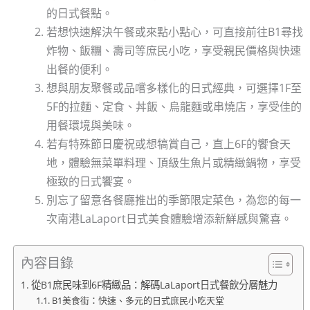
的日式餐點。
若想快速解決午餐或來點小點心，可直接前往B1尋找
炸物、飯糰、壽司等庶民小吃，享受親民價格與快速
出餐的便利。
想與朋友聚餐或品嚐多樣化的日式經典，可選擇1F至
5F的拉麵、定食、丼飯、烏龍麵或串燒店，享受佳的
用餐環境與美味。
若有特殊節日慶祝或想犒賞自己，直上6F的饗食天
地，體驗無菜單料理、頂級生魚片或精緻鍋物，享受
極致的日式饗宴。
別忘了留意各餐廳推出的季節限定菜色，為您的每一
次南港LaLaport日式美食體驗增添新鮮感與驚喜。
內容目錄
從B1庶民味到6F精緻品：解碼LaLaport日式餐飲分層魅力
B1美食街：快速、多元的日式庶民小吃天堂