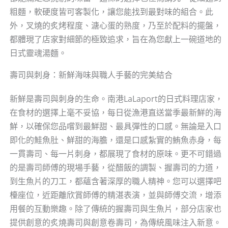
粗麵，軟硬度皆可客製化，讓您能找到最對味的組合。此
外，叉燒的炙烤程度、溏心蛋的熟度，乃至於配料的擺盤，
都體現了店家對細節的極致追求，旨在為您獻上一碗道地的
日式靈魂湯麵。
壽司與刺身：新鮮海味與職人手藝的完美結合
新鮮是壽司與刺身的生命。南港LaLaport的日式料理店家，
在食材的選擇上毫不妥協，每日從漁港直送當季最新鮮的海
鮮，以確保您品嚐到最鮮甜、最具彈性的口感。無論是入口
即化的鮭魚肚、鮮甜的海膽，還是口感紮實的鮪魚赤身，每
一貫壽司、每一片刺身，都展現了食材的原味。更不可錯過
的是壽司師傅的現場手藝，從醋飯的調製、握壽司的力道，
到生魚片的刀工，都蘊含著深厚的職人精神。您可以選擇吧
檯座位，近距離欣賞師傅的精湛表演，並與師傅交流，增添
用餐的互動樂趣。除了傳統的握壽司與生魚片，部分店家也
提供創意的炙燒壽司與創意卷壽司，為傳統風味注入新意。