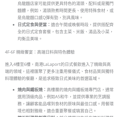
烏龍麵店家可能提供更具特色的湯頭、配料或是獨門
麵體，例如，湯頭熬煮時間更長、使用特殊食材，或
是烏龍麵口感Q彈有勁，別具風味。
日式定食與便當：
適合午間或晚餐時段，提供搭配齊
全的日式定食套餐，包含主菜、米飯、湯品及小菜，
均衡且美味。
4F-6F 精緻饗宴：高端日料與特色體驗
進入4樓至6樓，南港LaLaport的日式餐飲進入了精緻與高
端的領域，這裡匯聚了更多注重用餐儀式、食材品質與獨特
料理體驗的餐廳，是追求極致日式美味的首選區域。
燒肉與鐵板燒：
高樓層的燒肉與鐵板燒專門店，通常
選用頂級肉品，例如A5和牛，並提供專業的烹調服
務，讓顧客能品嚐到食材的原味與最佳口感。用餐環
境也相對雅緻，適合重要聚餐或犒賞自己。