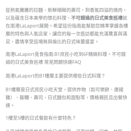
從熱氣騰騰的拉麵、新鮮細緻的壽司，到香氣四溢的燒肉，
以及蘊含日本美學的懷石料理，
不可錯過的日式美食巡禮
就
在南港LaLaport展開。希望這份指南能幫助您精準掌握各樓
層的特色與人氣店家，讓您的每一次造訪都能充滿驚喜與滿
足，盡情享受這場無與倫比的日式味蕾盛宴。
南港LaLaport覓食指南:B1庶民小吃到6F精緻料理，不可錯
過的日式美食巡禮 常見問題快速FAQ
南港LaLaport的B1樓層主要提供哪些日式料理？
B1樓層是日式庶民小吃天堂，提供炸物（如可樂餅、唐揚
雞）、飯糰、壽司、日式麵包和甜點等，價格親民且出餐快
速。
1樓至5樓的日式餐飲有什麼特色？