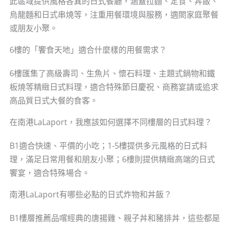
此區域提供風格各異的日式餐廳，涵蓋拉麵、定食、丼飯、
烏龍麵和日式串燒等，注重用餐環境與服務，適閤家庭聚餐
或朋友小聚。
6樓的「饗食天地」適合什麼樣的用餐需求？
6樓匯集了高級壽司、生魚片、懷石料理、主題式鍋物和鐵
板燒等精緻日式料理，適合特殊節日慶祝、商務宴請或追求
高品質日式大餐的食客。
在南港LaLaport，我應該如何選擇不同樓層的日式料理？
B1適合快速、平價的小吃；1-5樓提供多元風格的日式料
理，滿足日常用餐和朋友小聚；6樓則提供精緻高端的日式
饗宴，適合特殊場合。
南港LaLaport有哪些必點的日式炸物和丼飯？
B1樓層推薦品嚐經典的唐揚雞、親子丼和豬排丼，這些都是