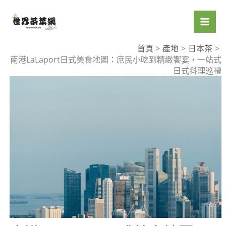
跳
至
主
要
首頁
產地
日本茶
南港LaLaport日式美食地圖：庶民小吃到精緻饗宴，一站式
內
日式料理巡禮
容