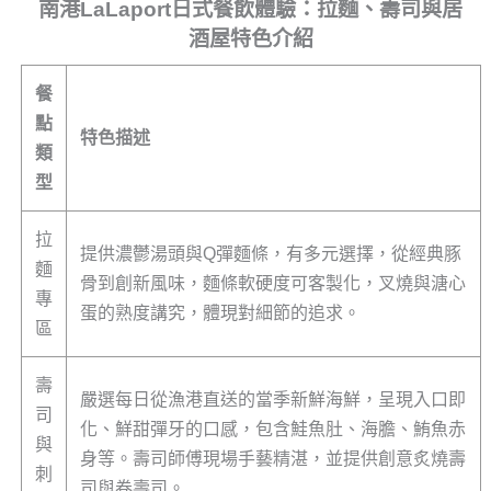
南港LaLaport日式餐飲體驗：拉麵、壽司與居
酒屋特色介紹
餐
點
特色描述
類
型
拉
提供濃鬱湯頭與Q彈麵條，有多元選擇，從經典豚
麵
骨到創新風味，麵條軟硬度可客製化，叉燒與溏心
專
蛋的熟度講究，體現對細節的追求。
區
壽
嚴選每日從漁港直送的當季新鮮海鮮，呈現入口即
司
化、鮮甜彈牙的口感，包含鮭魚肚、海膽、鮪魚赤
與
身等。壽司師傅現場手藝精湛，並提供創意炙燒壽
刺
司與卷壽司。