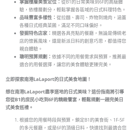
掌握樓層美食定位：
從B1的日常美味到6F的高級體
驗，依樓層劃分，輕鬆掌握各區域的日式料理特色。
品味豐富多樣性：
從拉麵、壽司、炸物到燒肉，涵蓋
各種日式經典菜餚，滿足不同口味偏好。
發掘特色店家：
精選各具亮點的餐廳，無論是傳統老
店的懷舊風味，還是新派日料的創意巧思，都值得您
親自體驗。
聰明預算規劃：
依據不同的用餐需求與預算，推薦最
適合的用餐選擇，讓您的美食體驗更臻完美。
立即探索南港LaLaport的日式美食地圖！
想在南港LaLaport盡享道地的日式美味？這份指南將引導
您從B1的庶民小吃到6F的精緻饗宴，輕鬆規劃一趟完美日
式美食巡禮。
根據您的用餐時段與預算，鎖定B1的美食街、1F-5F
的多元餐廳，或是6F的頂級日料，快速找到最適合您