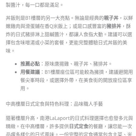
製醬汁，每一口都是滿足。
丼飯則是B1樓層的另一大亮點。無論是經典的
親子丼
，以鮮
嫩雞肉與滑蛋鋪在香Q米飯上；或是口感豐富的
豬排丼
，酥
炸的日式豬排淋上甜鹹醬汁，都讓人食指大動。建議可以選
擇包含味噌湯或小菜的套餐，更能完整體驗日式丼飯的美
味。
推薦必點
：原味唐揚雞、親子丼、豬排丼。
用餐建議
：B1樓層座位區可能較為擁擠，建議避開用
餐尖峯時段，或選擇外帶，在美食街的開放座位區享
用。
中高樓層日式定食與特色料理：品味職人手藝
隨著樓層升高，南港LaLaport的日式料理選擇也愈發多元與
精緻。在中高樓層，許多提供
日式定食
的餐廳，讓您能一次
品嚐多樣化的日式風味。一份完整的定食通常包含主菜、米