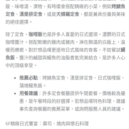
飯、味噌湯、漬物，有時還會搭配精緻的小菜，例如
烤鯖魚
定食
、
漢堡排定食
，或是
天婦羅定食
，都是兼具份量與美味
的絕佳選擇。
除了定食，
咖哩飯
也是許多人喜愛的日式選項。濃鬱的日式
咖哩醬汁，搭配軟嫩的雞肉或豬肉，淋在飽滿的白飯上，溫
暖而療癒。對於想品嚐更道地日式風味的食客，不妨嘗試
鰻
魚飯
，醬汁的鹹甜與鰻魚的油脂香氣完美結合，是許多人心
中的頂級享受。
推薦必點
：烤鯖魚定食、漢堡排定食、日式咖哩飯、
蒲燒鰻魚飯。
用餐建議
：許多定食餐廳提供午間套餐，價格較為優
惠，是午餐時段的好選擇。若想品嚐特色料理，建議
事先查詢餐廳的推薦菜單，或詢問服務人員的建議。
6F精緻日式饗宴：壽司、燒肉與懷石料理