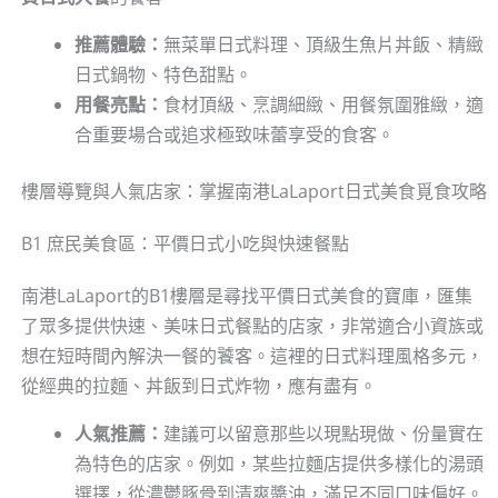
推薦體驗：
無菜單日式料理、頂級生魚片丼飯、精緻
日式鍋物、特色甜點。
用餐亮點：
食材頂級、烹調細緻、用餐氛圍雅緻，適
合重要場合或追求極致味蕾享受的食客。
樓層導覽與人氣店家：掌握南港LaLaport日式美食覓食攻略
B1 庶民美食區：平價日式小吃與快速餐點
南港LaLaport的B1樓層是尋找平價日式美食的寶庫，匯集
了眾多提供快速、美味日式餐點的店家，非常適合小資族或
想在短時間內解決一餐的饕客。這裡的日式料理風格多元，
從經典的拉麵、丼飯到日式炸物，應有盡有。
人氣推薦：
建議可以留意那些以現點現做、份量實在
為特色的店家。例如，某些拉麵店提供多樣化的湯頭
選擇，從濃鬱豚骨到清爽醬油，滿足不同口味偏好。