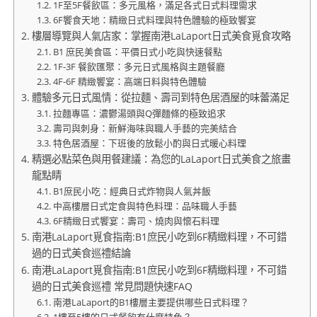
1F至5F餐飲區：多元風格，滿足各式日式料理需求
6F饗食天地：精緻日式料理與特色體驗的極致饗宴
樓層導覽與人氣店家：掌握南港LaLaport日式美食覓食攻略
B1 庶民美食區：平價日式小吃與快速餐點
1F-3F 餐飲匯聚：多元日式風格與主題餐廳
4F-6F 精緻饗宴：高端日料與特色體驗
體驗多元日式風情：從拉麵、壽司到特色居酒屋的味蕾滿足
拉麵專區：濃鬱湯頭與Q彈麵條的極致追求
壽司與刺身：新鮮海味與職人手藝的完美結合
特色居酒屋：下班後的放鬆小酌與日式暖心料理
精選必點菜色與用餐建議：為您的LaLaport日式美食之旅畫
龍點睛
B1庶民小吃：經典日式炸物與人氣丼飯
中高樓層日式定食與特色料理：品味職人手藝
6F精緻日式饗宴：壽司、燒肉與懷石料理
南港LaLaport覓食指南:B1庶民小吃到6F精緻料理，不可錯
過的日式美食巡禮結論
南港LaLaport覓食指南:B1庶民小吃到6F精緻料理，不可錯
過的日式美食巡禮 常見問題快速FAQ
南港LaLaport的B1樓層主要提供哪些日式料理？
1樓至5樓的日式餐飲有什麼特色？