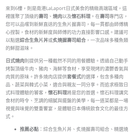
來到6樓，則是南港LaLaport日式美食的精緻高端區域，這
裡匯聚了頂級的
壽司
、
燒肉
以及
懷石料理
。在
壽司
專門店，
您可以品嚐到新鮮直送的生魚片握壽司，每一貫都由師傅精
心捏製，食材的新鮮度與師傅的功力直接影響口感。建議可
以點選
綜合生魚片丼
或
炙燒握壽司組合
，一次品味多種魚類
的鮮甜滋味。
日式燒肉
則提供另一種截然不同的用餐體驗。透過自己動手
烤製頂級牛肉、豬肉、海鮮等食材，享受現烤的濃鬱香氣與
肉質的原味。許多燒肉店提供
套餐式
的選擇，包含多種肉
品、蔬菜與韓式小菜，適合與親友一同分享。而追求極致日
式料理體驗的饕客，
懷石料理
將是您的首選。懷石料理講究
食材的時令、烹調的細膩與擺盤的美學，每一道菜都是一場
視覺與味覺的雙重饗宴，是體驗日本傳統飲食文化的最佳方
式。
推薦必點
：綜合生魚片丼、炙燒握壽司組合、精選燒