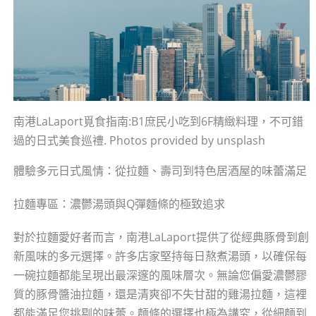
南港LaLaport覓食指南:B1庶民小吃到6F精緻料理，不可錯
過的日式美食巡禮. Photos provided by unsplash
體驗多元日式風情：從拉麵、壽司到特色居酒屋的味蕾滿足
拉麵專區：濃鬱湯頭與Q彈麵條的極致追求
對於拉麵愛好者而言，南港LaLaport提供了從經典豚骨到創
新風味的多元選擇。許多店家堅持每日熬煮湯頭，以確保每
一碗拉麵都能呈現出最深邃的風味層次。無論您偏愛濃鬱膠
質的豚骨醬油拉麵，還是清爽卻不失甘甜的雞湯拉麵，這裡
都能滿足您挑剔的味蕾。麵條的選擇也極為講究，從細麵到