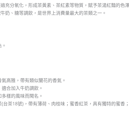
經過充分氧化，形成茶黃素、茶紅素等物質，賦予茶湯紅豔的色
配牛奶、糖等調飲，是世界上消費量最大的茶類之一。
色。
香氣高雅，帶有類似蘭花的香氣。
，適合加入牛奶調飲。
和多樣的風味而聞名。
(台茶18號)，帶有薄荷、肉桂味；蜜香紅茶，具有獨特的蜜香