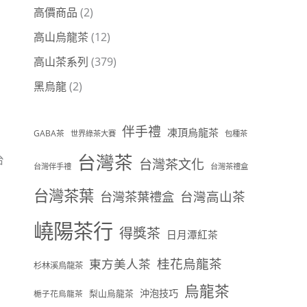
高價商品
(2)
高山烏龍茶
(12)
高山茶系列
(379)
黑烏龍
(2)
伴手禮
凍頂烏龍茶
GABA茶
世界綠茶大賽
包種茶
台灣茶
台
台灣茶文化
台灣伴手禮
台灣茶禮盒
台灣茶葉
台灣茶葉禮盒
台灣高山茶
嶢陽茶行
得獎茶
日月潭紅茶
桂花烏龍茶
東方美人茶
杉林溪烏龍茶
烏龍茶
沖泡技巧
梨山烏龍茶
梔子花烏龍茶