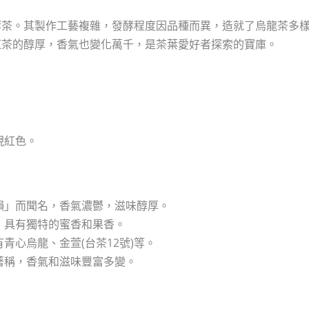
酵茶。其製作工藝複雜，發酵程度因品種而異，造就了烏龍茶多
紅茶的醇厚，香氣也變化萬千，是茶葉愛好者探索的寶庫。
現紅色。
韻」而聞名，香氣濃鬱，滋味醇厚。
，具有獨特的蜜香和果香。
青心烏龍、金萱(台茶12號)等。
著稱，香氣和滋味豐富多變。