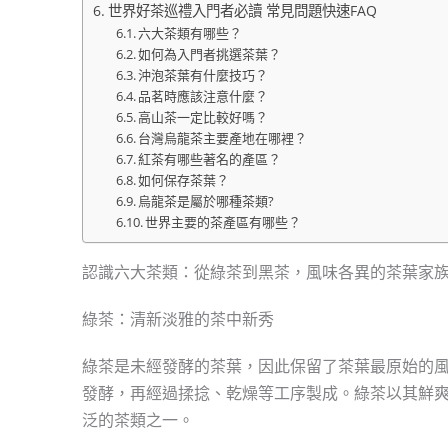
世界好茶巡禮入門者必讀 常見問題快速FAQ
六大茶類有哪些？
如何為入門者挑選茶葉？
沖泡茶葉有什麼技巧？
品茗時應該注意什麼？
高山茶一定比較好嗎？
台灣烏龍茶主要產地在哪裡？
紅茶有哪些著名的產區？
如何保存茶葉？
烏龍茶是屬於哪種茶類?
世界主要的茶產區有哪些？
認識六大茶類：從綠茶到黑茶，風味各異的茶葉家
綠茶：清新淡雅的茶中新秀
綠茶是未經發酵的茶葉，因此保留了茶葉最原始的
發酵，再經過揉捻、乾燥等工序製成。綠茶以其鮮
泛的茶類之一。