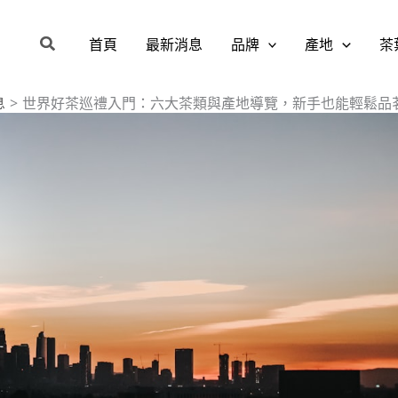
搜
首頁
最新消息
品牌
產地
茶
尋
息
世界好茶巡禮入門：六大茶類與產地導覽，新手也能輕鬆品