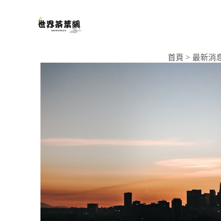
跳
至
主
要
首頁
最新消
內
容