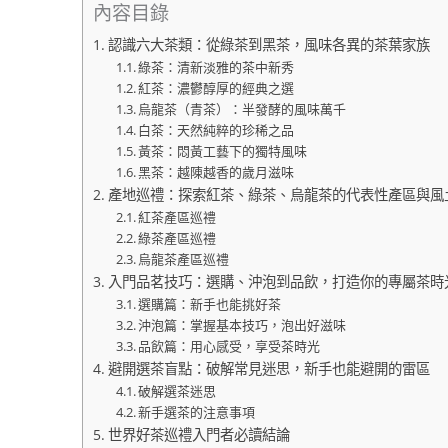
內容目錄
認識六大茶類：從綠茶到黑茶，風味各異的茶葉家族
綠茶：清新淡雅的茶中新秀
紅茶：濃鬱醇厚的經典之選
烏龍茶（青茶）：半發酵的風味萬千
白茶：天然純粹的珍稀之品
黃茶：悶黃工藝下的獨特風味
黑茶：越陳越香的歲月滋味
產地巡禮：探索紅茶、綠茶、烏龍茶的代表性產區與風
紅茶產區巡禮
綠茶產區巡禮
烏龍茶產區巡禮
入門品茗技巧：選購、沖泡到品飲，打造你的專屬茶時
選購篇：新手也能挑好茶
沖泡篇：掌握基本技巧，泡出好滋味
品飲篇：用心感受，享受茶時光
避開選茶盲點：破解常見迷思，新手也能避開的雷區
破解選茶迷思
新手選茶的注意事項
世界好茶巡禮入門者必讀結論