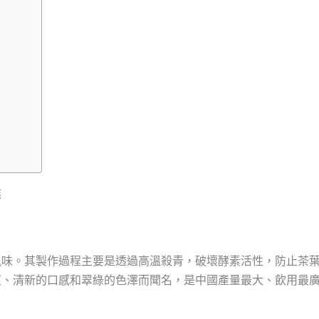
族
風味。其製作過程主要是透過高溫殺青，破壞酵素活性，防止茶
爽、清新的口感和翠綠的色澤而聞名，是中國產量最大、飲用最