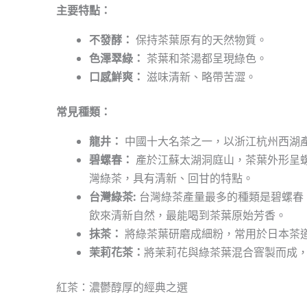
主要特點：
不發酵：
保持茶葉原有的天然物質。
色澤翠綠：
茶葉和茶湯都呈現綠色。
口感鮮爽：
滋味清新、略帶苦澀。
常見種類：
龍井：
中國十大名茶之一，以浙江杭州西湖
碧螺春：
產於江蘇太湖洞庭山，茶葉外形呈
灣綠茶，具有清新、回甘的特點。
台灣綠茶:
台灣綠茶產量最多的種類是碧螺春
飲來清新自然，最能喝到茶葉原始芳香。
抹茶：
將綠茶葉研磨成細粉，常用於日本茶
茉莉花茶：
將茉莉花與綠茶葉混合窨製而成
紅茶：濃鬱醇厚的經典之選