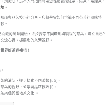
始？別擔心，這本入門指南將帶您輕鬆認識紅茶、綠茶、烏龍茶
產地
。
用知識與品茗技巧的分享。您將學會如何辨識不同茶葉的風味特
茶款。
己喜歡的風味開始，逐步探索不同產地與製程的茶葉，建立自己
好交流心得，擴展您的茶葉視野。
的
世界好茶巡禮
吧！
議。
清新，逐步探索不同茶類 [i, 5]。
葉的視野，並學習品茗技巧 [i]。
茶樂趣與當地茶文化 。