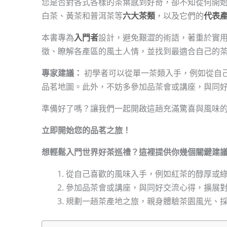
您是否對各式各樣的茶葉感到好奇，卻不知從何開
白茶、黃茶和普洱茶等
六大茶類
，以及它們的
代表
本書專為
入門者
設計，避免艱澀的術語，著重於實
徵、瞭解各產區的風土人情，並找到最適合自己的
專家建議：
初學者可以從單一茶類入手，例如從自
品茗地圖。此外，不妨多參加品茶會或講座，與同
準備好了嗎？讓我們一起開啟這趟充滿驚喜與風味
立即開始您的品茗之旅！
想輕鬆入門世界好茶巡禮？這裡提供你幾個關鍵建
從自己喜歡的風味入手，例如紅茶的醇厚或綠茶的
參加品茶會或講座，與同好交流心得，擴展對茶
規劃一趟茶產地之旅，親身體驗茶園風光、採