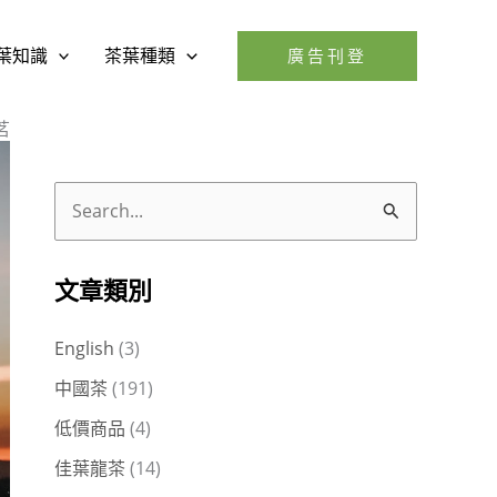
葉知識
茶葉種類
廣告刊登
茗
搜
尋
關
文章類別
鍵
English
(3)
字
中國茶
(191)
:
低價商品
(4)
佳葉龍茶
(14)