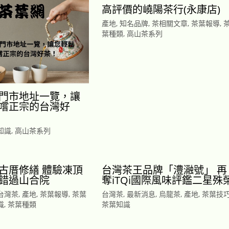
高評價的嶢陽茶行(永康店)
產地
,
知名品牌
,
茶相關文章
,
茶葉報導
,
葉種類
,
高山茶系列
門市地址一覽，讓
嚐正宗的台灣好
知識
,
高山茶系列
古厝修繕 體驗凍頂
台灣茶王品牌「澧瀜號」 再
錯過山合院
奪iTQi國際風味評鑑二星殊
台灣茶
,
產地
,
茶葉報導
,
茶葉
台灣茶
,
最新消息
,
烏龍茶
,
產地
,
茶葉技
識
,
茶葉種類
茶葉知識