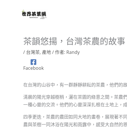
跳
至
主
要
內
茶韻悠揚，台灣茶農的故事
容
/
台灣茶
,
產地
/ 作者:
Randy
Facebook
在台灣的山谷中，有一群靜靜耕耘的茶農，他們的
清晨的陽光穿越樹梢，灑在茶園的綠意之間。茶農
一種心靈的交流。他們的心靈深深扎根在土地上，
四季更迭，茶農的農田如同大地的畫卷，展現著不
農與茶樹一同沐浴在陽光和雨露中，感受大自然的