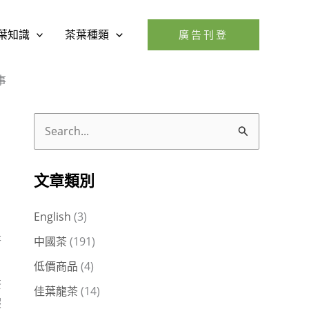
葉知識
茶葉種類
廣告刊登
事
搜
尋
關
文章類別
鍵
English
(3)
字
是
中國茶
(191)
:
低價商品
(4)
茶
佳葉龍茶
(14)
暇