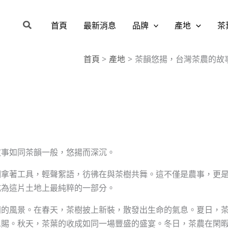
搜
首頁
最新消息
品牌
產地
茶
尋
首頁
產地
茶韻悠揚，台灣茶農的故
故事如同茶韻一般，悠揚而深沉。
們拿著工具，輕聲絮語，彷彿在與茶樹共舞。這不僅是農事，更
成為這片土地上最純粹的一部分。
同的風景。在春天，茶樹披上新裝，散發出生命的氣息。夏日，
恩賜。秋天，茶葉的收成如同一場豐盛的盛宴。冬日，茶農在閑