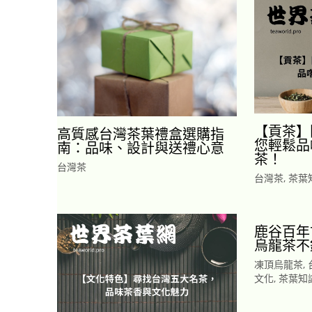
【貢茶】
高質感台灣茶葉禮盒選購指
您輕鬆品
南：品味、設計與送禮心意
茶！
台灣茶
台灣茶
,
茶葉
鹿谷百年
烏龍茶不
凍頂烏龍茶
,
文化
,
茶葉知