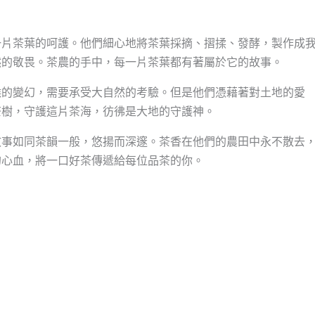
一片茶葉的呵護。他們細心地將茶葉採摘、摺揉、發酵，製作成
然的敬畏。茶農的手中，每一片茶葉都有著屬於它的故事。
候的變幻，需要承受大自然的考驗。但是他們憑藉著對土地的愛
茶樹，守護這片茶海，彷彿是大地的守護神。
故事如同茶韻一般，悠揚而深邃。茶香在他們的農田中永不散去
的心血，將一口好茶傳遞給每位品茶的你。