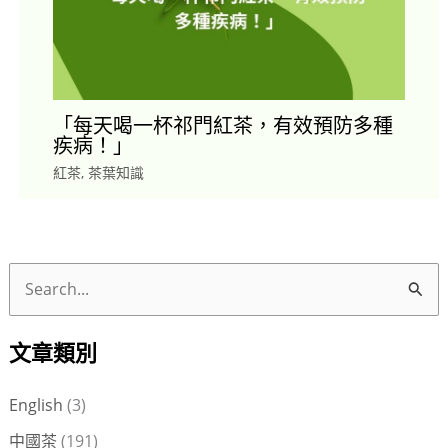
「每天喝一杯祁門紅茶，有效預防多種
疾病！」
紅茶
,
茶葉知識
搜
尋
文章類別
關
鍵
English
(3)
字
中國茶
(191)