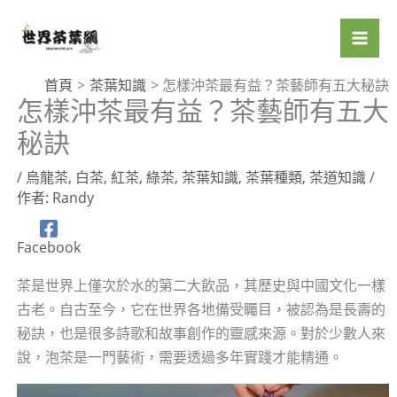
跳
至
主
要
首頁
茶葉知識
怎樣沖茶最有益？茶藝師有五大秘訣
怎樣沖茶最有益？茶藝師有五大
內
容
秘訣
/
烏龍茶
,
白茶
,
紅茶
,
綠茶
,
茶葉知識
,
茶葉種類
,
茶道知識
/
作者:
Randy
Facebook
茶是世界上僅次於水的第二大飲品，其歷史與中國文化一樣
古老。自古至今，它在世界各地備受矚目，被認為是長壽的
秘訣，也是很多詩歌和故事創作的靈感來源。對於少數人來
說，泡茶是一門藝術，需要透過多年實踐才能精通。