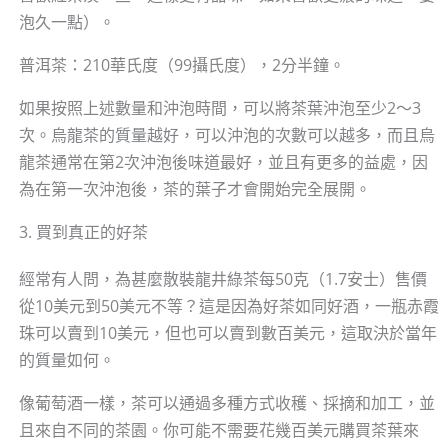
泡久一點）。
普洱茶：210華氏度（99攝氏度），2分半鐘。
如果按照上述數量和沖泡時間，可以將茶葉沖泡至少2～3
次。烏龍茶的質量越好，可以沖泡的次數可以越多，而且烏
龍茶通常在第2次沖泡後味道最好，並且有更多的益處，因
為在第一次沖泡後，茶的葉子才會開始完全展開。
3. 買到真正的好茶
經常有人問，為甚麼散裝龍井綠茶每50克（1.7安士）售價
從10美元到50美元不等？這是因為好茶如同好酒，一瓶赤霞
珠可以賣到10美元，但也可以賣到數百美元，這取決於當年
的質量如何。
像葡萄酒一樣，茶可以通過多種方式收穫、採摘和加工，並
且來自不同的茶園。你可能不需要花幾百美元購買茶葉來