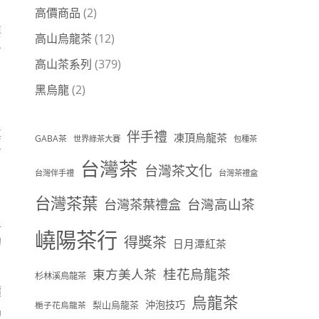
高價商品
(2)
要
高山烏龍茶
(12)
才
高山茶系列
(379)
黑烏龍
(2)
其
伴手禮
凍頂烏龍茶
GABA茶
世界綠茶大賽
包種茶
下
台灣茶
台灣茶文化
台灣伴手禮
台灣茶禮盒
台灣茶葉
台灣茶葉禮盒
台灣高山茶
上
嶢陽茶行
得獎茶
的
日月潭紅茶
桂花烏龍茶
東方美人茶
杉林溪烏龍茶
價
烏龍茶
沖泡技巧
梨山烏龍茶
梔子花烏龍茶
品