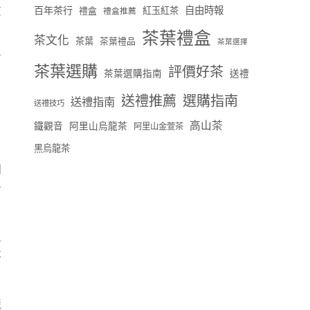
質
百年茶行
自由時報
禮盒
紅玉紅茶
禮盒推薦
茶葉禮盒
茶文化
茶葉
茶葉禮品
茶葉選擇
有
茶葉選購
評價好茶
茶葉選購指南
送禮
送禮推薦
選購指南
送禮指南
送禮技巧
高山茶
鐵觀音
阿里山烏龍茶
阿里山金萱茶
黑烏龍茶
到
者
上
不
競