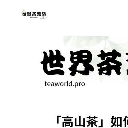
跳
至
主
要
內
容