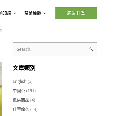
葉知識
茶葉種類
廣告刊登
地
搜
尋
關
文章類別
鍵
English
(3)
字
中國茶
(191)
:
低價商品
(4)
佳葉龍茶
(14)