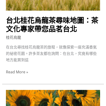
味
地
圖：
台北桂花烏龍茶尋味地圖：茶
茶
文化專家帶您品茗台北
文
化
桂花烏龍
專
家
在台北尋找桂花烏龍茶的旅程，就像探索一座充滿香氣
帶
的祕密花園。許多茶友都在詢問：在台北，究竟有哪些
您
地方能買到這
品
Read More »
茗
台
北
頂
級
桂