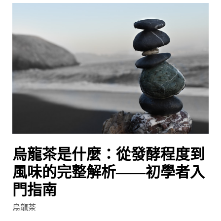
烏
龍
茶
是
什
麼：
從
發
酵
程
度
烏龍茶是什麼：從發酵程度到
到
風
風味的完整解析——初學者入
味
門指南
的
烏龍茶
完