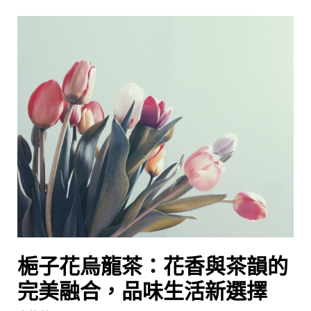
梔
子
花
烏
龍
茶：
花
香
與
茶
韻
的
完
梔子花烏龍茶：花香與茶韻的
美
融
完美融合，品味生活新選擇
合，