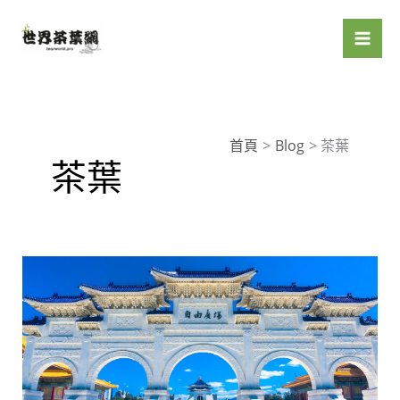
跳
至
主
要
內
容
首頁
Blog
茶葉
茶葉
精
選
台
灣
頂
級