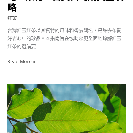
行、
略
百
紅茶
貨
公
台灣紅玉紅茶以其獨特的風味和香氣聞名，是許多茶愛
司
好者心中的珍品。本指南旨在協助您更全面地瞭解紅玉
購
紅茶的選購要
買
Read More »
全
攻
略
黑
烏
龍
茶
選
購