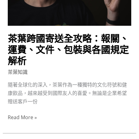
略：
報
關、
運
茶葉跨國寄送全攻略：報關、
費、
文
運費、文件、包裝與各國規定
件、
解析
包
裝
茶葉知識
與
隨著全球化的深入，茶葉作為一種獨特的文化符號和健
各
康飲品，越來越受到國際友人的喜愛。無論是企業希望
國
贈送客戶一份
規
定
Read More »
解
析