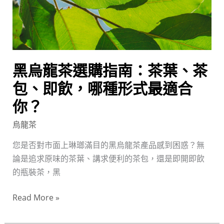
指
南：
茶
葉、
茶
黑烏龍茶選購指南：茶葉、茶
包、
即
包、即飲，哪種形式最適合
飲，
你？
哪
烏龍茶
種
形
您是否對市面上琳瑯滿目的黑烏龍茶產品感到困惑？無
式
論是追求原味的茶葉、講求便利的茶包，還是即開即飲
最
的瓶裝茶，黑
適
合
Read More »
你？