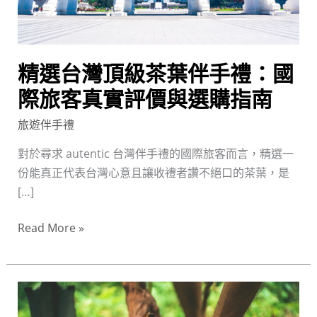
茶
葉
伴
手
精選台灣頂級茶葉伴手禮：國
禮：
際旅客真實評價與選購指南
國
際
旅遊伴手禮
旅
對於尋求 autentic 台灣伴手禮的國際旅客而言，精選一
客
份能真正代表台灣心意且讓收禮者讚不絕口的茶葉，是
真
[…]
實
評
Read More »
價
與
選
台
購
灣
指