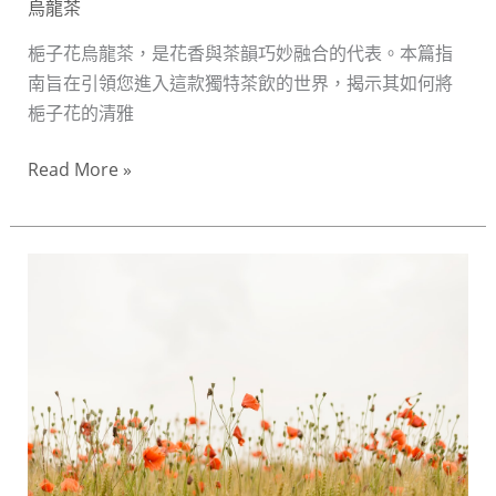
烏龍茶
品
味
梔子花烏龍茶，是花香與茶韻巧妙融合的代表。本篇指
生
南旨在引領您進入這款獨特茶飲的世界，揭示其如何將
活
梔子花的清雅
新
Read More »
選
擇
台
北
桂
花
烏
龍
茶
尋