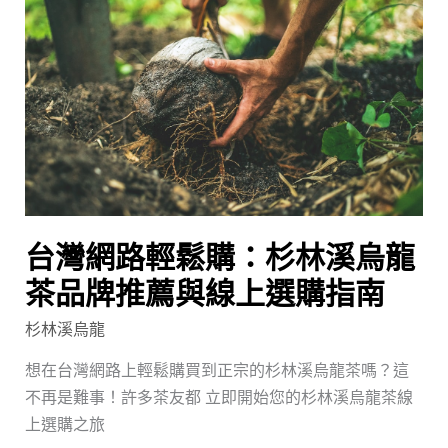
網
南
路
輕
鬆
購：
杉
林
溪
烏
台灣網路輕鬆購：杉林溪烏龍
龍
茶
茶品牌推薦與線上選購指南
品
杉林溪烏龍
牌
推
想在台灣網路上輕鬆購買到正宗的杉林溪烏龍茶嗎？這
薦
不再是難事！許多茶友都 立即開始您的杉林溪烏龍茶線
與
上選購之旅
線