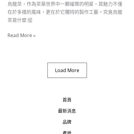
整
烏龍茶，作為茶葉世界中一顆璀璨的明星，其魅力不僅
解
在於多樣的風味，更在於它獨特的製作工藝。究竟烏龍
析
茶是什麼:從
——
初
Read More »
學
者
入
門
Load More
指
南
首頁
最新消息
品牌
產地