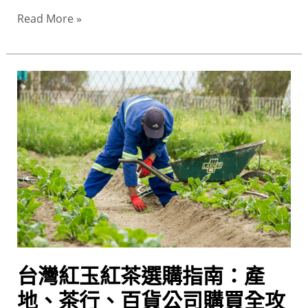
上
Read More »
選
購
指
台
南
灣
紅
玉
紅
茶
選
購
指
南：
產
台灣紅玉紅茶選購指南：產
地、
地、茶行、百貨公司購買全攻
茶