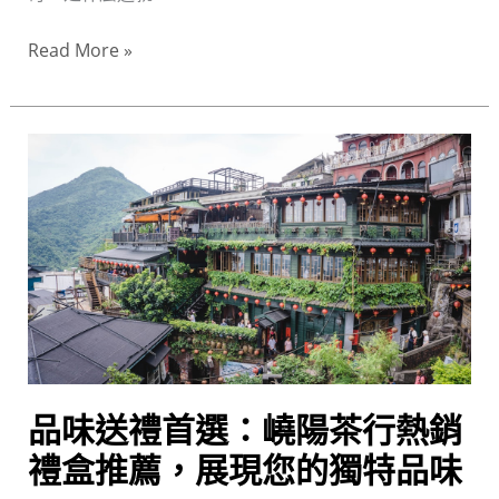
工
藝
Read More »
的
極
致
品
追
味
求
送
禮
首
選：
嶢
陽
茶
行
品味送禮首選：嶢陽茶行熱銷
熱
禮盒推薦，展現您的獨特品味
銷