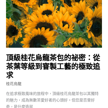
花
烏
龍
茶
包
的
祕
密：
頂級桂花烏龍茶包的祕密：從
從
茶
茶葉等級到窨製工藝的極致追
葉
求
等
桂花烏龍
級
到
在追求極致風味的旅程中，頂級桂花烏龍茶包以其獨特
窨
的魅力，成為無數茶愛好者的心頭好。但您是否曾好
製
奇，是什麼造就