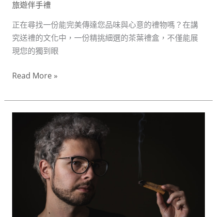
禮
旅遊伴手禮
盒
正在尋找一份能完美傳達您品味與心意的禮物嗎？在講
推
究送禮的文化中，一份精挑細選的茶葉禮盒，不僅能展
薦，
現您的獨到眼
展
現
Read More »
您
的
獨
茶
特
葉
品
跨
味
國
寄
送
全
攻