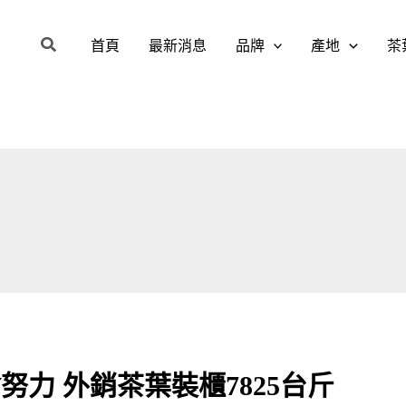
搜
首頁
最新消息
品牌
產地
茶
尋
力 外銷茶葉裝櫃7825台斤