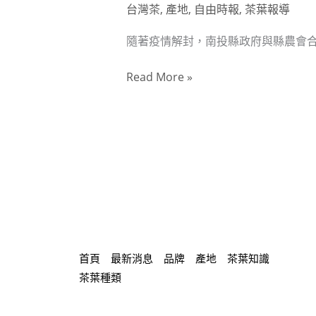
台灣茶
,
產地
,
自由時報
,
茶葉報導
縣
府
隨著疫情解封，南投縣政府與縣農會合作
攜
手
Read More »
縣
農
會
努
力
外
銷
茶
葉
首頁
最新消息
品牌
產地
茶葉知識
裝
茶葉種類
櫃
7825