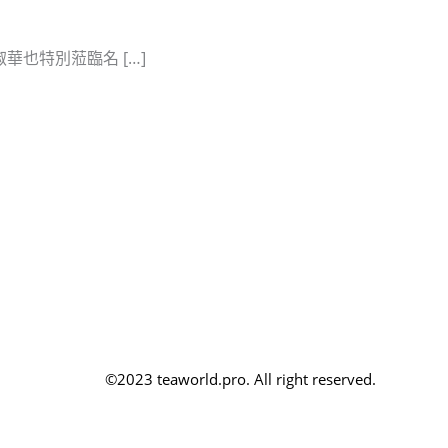
也特別蒞臨名 […]
©2023 teaworld.pro. All right reserved.