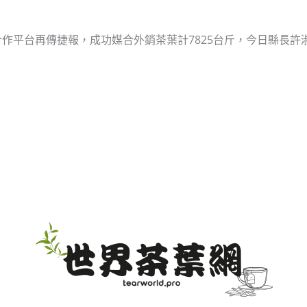
平台再傳捷報，成功媒合外銷茶葉計7825台斤，今日縣長許淑華