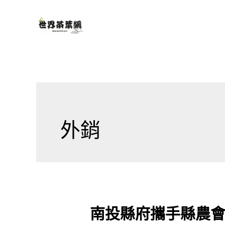
跳
至
主
要
內
容
外銷
南
南投縣府攜手縣農會努
投